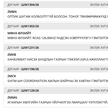
ДУГААР :
ШМ1304/26
ЭХЛЭХ ХУГА
ZMBN
ОПТИК ШУГАМ ХОЛБОЛТГГҮЙ БОЛСОН. ТОНОГ ТӨХӨӨРӨМЖҮҮД 
ДУГААР :
ШМ1302/26
ЭХЛЭХ ХУГА
МӨНХ-ӨЛЗИЙТ
МӨНХ-ӨЛЗИЙТ: RCAG 126.0MHZ ҮНДСЭН НЭВТРҮҮЛЭГЧ ГЭМТЭЛТЭЙ
ДУГААР :
ШМ1231/26
ЭХЛЭХ ХУГА
ZMKB
ХАНБУМБАТ НИСЭХ БУУДЛЫН ГАЗРЫН ТЭЖЭЭЛ (GPU) АЖИЛЛАХГҮ
ДУГААР :
ШМ1196/26
ЭХЛЭХ ХУГА
ZMCK
SIATM-ЫН COORDINATION АЖЛЫН БАЙРНЫ ЭХ ХАВТАН ГЭМТЭЛТЭЙ
ДУГААР :
ШМ1126/26
ЭХЛЭХ ХУГА
ZMMG
АГААРЫН ХӨЛГИЙН ГАЗРЫН ҮЙЛЧИЛГЭЭ /МАРШАЛ/ ҮЗҮҮЛЭХГҮЙ.