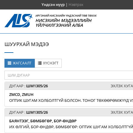
Үндсэн нүүр
|
Нэвтрэх
ИРГЭНИЙ НИСЭХИЙН ҮНДЭСНИЙ ТӨВ ТӨХХК
НИСЭХИЙН МЭДЭЭЛЛИЙН
ҮЙЛЧИЛГЭЭНИЙ АЛБА
ШУУРХАЙ МЭДЭЭ
ЖАГСААЛТ
ХҮСНЭГТ
ДУГААР :
ШМ1305/26
ЭХЛЭХ ХУГА
ZMCD, ZMUH
ОПТИК ШУГАМ ХОЛБОЛТГҮЙ БОЛСОН. ТОНОГ ТӨХӨӨРӨМЖҮҮД V
ДУГААР :
ШМ1305/26
ЭХЛЭХ ХУГА
БАЯНТЭЭГ, БӨМБӨГӨР, БОР-ӨНДӨР
ИХ ӨЛГИЙ, БОР-ӨНДӨР, БӨМБӨГӨР: ОПТИК ШУГАМ ХОЛБОЛТГҮ