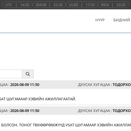
UTC
|
14:20
ZMUB
|
22:20
UUEE
|
17:20
RKSI
|
23:20
НҮҮР
БИДНИЙ
ЦАА :
2026-08-09 11:50
ДУУСАХ ХУГАЦАА :
ТОДОРХО
SAT ШУГАМААР ХЭВИЙН АЖИЛЛАГААТАЙ.
ЦАА :
2026-08-09 11:50
ДУУСАХ ХУГАЦАА :
ТОДОРХО
Й БОЛСОН. ТОНОГ ТӨХӨӨРӨМЖҮҮД VSAT ШУГАМААР ХЭВИЙН АЖИЛЛАГ