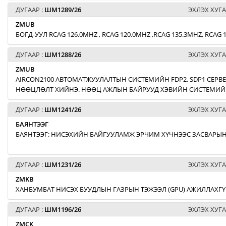
ДУГААР :
ШМ1289/26
ЭХЛЭХ ХУГА
ZMUB
БОГД-УУЛ RCAG 126.0MHZ , RCAG 120.0MHZ ,RCAG 135.3MHZ, RCA
ДУГААР :
ШМ1288/26
ЭХЛЭХ ХУГА
ZMUB
AIRCON2100 АВТОМАТЖУУЛАЛТЫН СИСТЕМИЙН FDP2, SDP1 СЕРВЕ
НӨӨЦЛӨЛТ ХИЙНЭ. НӨӨЦ АЖЛЫН БАЙРУУД ХЭВИЙН СИСТЕМИЙН
ДУГААР :
ШМ1241/26
ЭХЛЭХ ХУГА
БАЯНТЭЭГ
БАЯНТЭЭГ: НИСЭХИЙН БАЙГУУЛАМЖ ЭРЧИМ ХҮЧНЭЭС ЗАСВАРЫН
ДУГААР :
ШМ1231/26
ЭХЛЭХ ХУГА
ZMKB
ХАНБУМБАТ НИСЭХ БУУДЛЫН ГАЗРЫН ТЭЖЭЭЛ (GPU) АЖИЛЛАХГҮ
ДУГААР :
ШМ1196/26
ЭХЛЭХ ХУГА
ZMCK