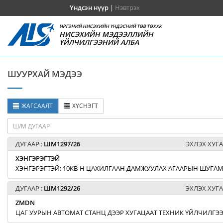
Үндсэн нүүр
|
Нэвтрэх
ИРГЭНИЙ НИСЭХИЙН ҮНДЭСНИЙ ТӨВ ТӨХХК
НИСЭХИЙН МЭДЭЭЛЛИЙН
ҮЙЛЧИЛГЭЭНИЙ АЛБА
ШУУРХАЙ МЭДЭЭ
ЖАГСААЛТ
ХҮСНЭГТ
ДУГААР :
ШМ1297/26
ЭХЛЭХ ХУГА
ХЭНГЭРЭГТЭЙ
ХЭНГЭРЭГТЭЙ: 10КВ-Н ЦАХИЛГААН ДАМЖУУЛАХ АГААРЫН ШУГАМЫ
ДУГААР :
ШМ1292/26
ЭХЛЭХ ХУГА
ZMDN
ЦАГ УУРЫН АВТОМАТ СТАНЦ ДЭЭР ХУГАЦААТ ТЕХНИК ҮЙЛЧИЛГЭЭ