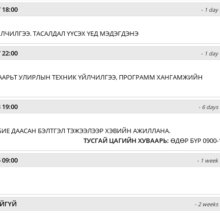
 18:00
- 1 day
 ҮЙЛЧИЛГЭЭ. ТАСАЛДАЛ ҮҮСЭХ ҮЕД МЭДЭГДЭНЭ
 22:00
- 1 day
ХУВААРЬТ УЛИРЛЫН ТЕХНИК ҮЙЛЧИЛГЭЭ, ПРОГРАММ ХАНГАМЖИЙН
 19:00
- 6 days
БИЕ ДААСАН БЭЛТГЭЛ ТЭЖЭЭЛЭЭР ХЭВИЙН АЖИЛЛАНА.
ТУСГАЙ ЦАГИЙН ХУВААРЬ
:
ӨДӨР БҮР 0900-
 09:00
- 1 week 
ЙГҮЙ
- 2 weeks 