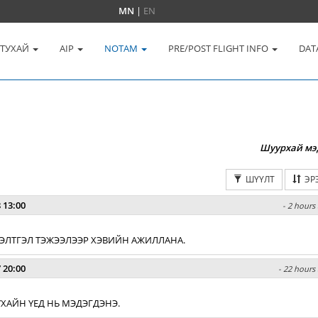
MN
|
EN
 ТУХАЙ
AIP
NOTAM
PRE/POST FLIGHT INFO
DAT
Шуурхай мэ
ШҮҮЛТ
ЭР
 13:00
- 2 hours 
 БЭЛТГЭЛ ТЭЖЭЭЛЭЭР ХЭВИЙН АЖИЛЛАНА.
 20:00
- 22 hours 
ХАЙН ҮЕД НЬ МЭДЭГДЭНЭ.