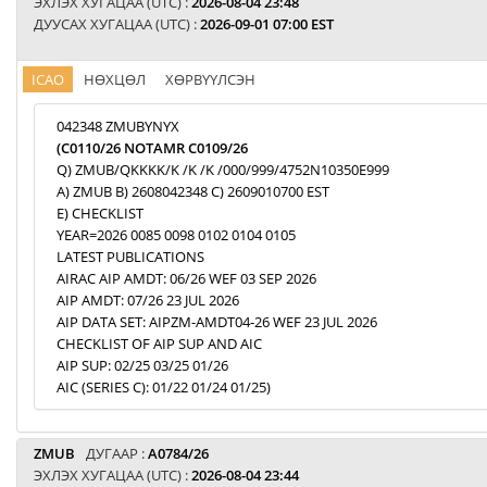
ЭХЛЭХ ХУГАЦАА (UTC) :
2026-08-04 23:48
ДУУСАХ ХУГАЦАА (UTC) :
2026-09-01 07:00 EST
ICAO
НӨХЦӨЛ
ХӨРВҮҮЛСЭН
042348 ZMUBYNYX
(C0110/26 NOTAMR C0109/26
Q) ZMUB/QKKKK/K /K /K /000/999/4752N10350E999
A) ZMUB B) 2608042348 C) 2609010700 EST
E) CHECKLIST
YEAR=2026 0085 0098 0102 0104 0105
LATEST PUBLICATIONS
AIRAC AIP AMDT: 06/26 WEF 03 SEP 2026
AIP AMDT: 07/26 23 JUL 2026
AIP DATA SET: AIPZM-AMDT04-26 WEF 23 JUL 2026
CHECKLIST OF AIP SUP AND AIC
AIP SUP: 02/25 03/25 01/26
AIC (SERIES C): 01/22 01/24 01/25)
ZMUB
ДУГААР :
A0784/26
ЭХЛЭХ ХУГАЦАА (UTC) :
2026-08-04 23:44