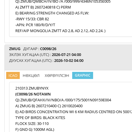
Q) ZMUB/QMBCH/IV/BO /A /000/999/4346N10535E005
A) ZMTT B) 2607240818 C) PERM
E) BEARING STRENGTH CHANGED AS FLW:
-RWY 15/33: CBR 82
-APN: PCR 180/R/D/Y/T
REF/AIP MONGOLIA ZMTT AD 2.8, AD 2.12, AD 2.24. )
ZMUG
ДУГААР :
C0098/26
ЭХЛЭХ ХУГАЦАА (UTC) :
2026-07-21 04:00
ДУУСАХ ХУГАЦАА (UTC) :
2026-10-02 04:00
ICAO
НӨХЦӨЛ
ХӨРВҮҮЛСЭН
GRAPHIC
210313 ZMUBYNYX
(C0098/26 NOTAMN
Q) ZMUB/QFAHX/IV/NBO/A /000/175/5001N09159E004
A) ZMUG B) 2607210400 C) 2610020400
E) AD BIRDS CONCENTRATION WI 6 KM RADIUS CENTRED ON 5001
TYPE OF BIRDS: BLACK KITES
FLOCK SIZE: 30-110
F) GND G) 1000M AGL)