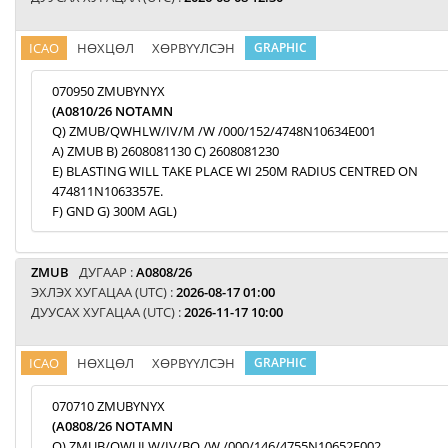
ICAO
НӨХЦӨЛ
ХӨРВҮҮЛСЭН
GRAPHIC
070950 ZMUBYNYX
(A0810/26 NOTAMN
Q) ZMUB/QWHLW/IV/M /W /000/152/4748N10634E001
A) ZMUB B) 2608081130 C) 2608081230
E) BLASTING WILL TAKE PLACE WI 250M RADIUS CENTRED ON
474811N1063357E.
F) GND G) 300M AGL)
ZMUB
ДУГААР :
A0808/26
ЭХЛЭХ ХУГАЦАА (UTC) :
2026-08-17 01:00
ДУУСАХ ХУГАЦАА (UTC) :
2026-11-17 10:00
ICAO
НӨХЦӨЛ
ХӨРВҮҮЛСЭН
GRAPHIC
070710 ZMUBYNYX
(A0808/26 NOTAMN
Q) ZMUB/QWULW/IV/BO /W /000/146/4755N10652E002