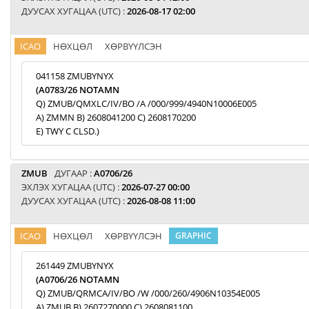
ДУУСАХ ХУГАЦАА (UTC) :
2026-08-17 02:00
ICAO
НӨХЦӨЛ
ХӨРВҮҮЛСЭН
041158 ZMUBYNYX
(A0783/26 NOTAMN
Q) ZMUB/QMXLC/IV/BO /A /000/999/4940N10006E005
A) ZMMN B) 2608041200 C) 2608170200
E) TWY C CLSD.)
ZMUB
ДУГААР :
A0706/26
ЭХЛЭХ ХУГАЦАА (UTC) :
2026-07-27 00:00
ДУУСАХ ХУГАЦАА (UTC) :
2026-08-08 11:00
ICAO
НӨХЦӨЛ
ХӨРВҮҮЛСЭН
GRAPHIC
261449 ZMUBYNYX
(A0706/26 NOTAMN
Q) ZMUB/QRMCA/IV/BO /W /000/260/4906N10354E005
A) ZMUB B) 2607270000 C) 2608081100