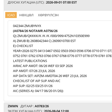
ДУУСАХ ХУГАЦАА (UTC) :
2026-09-01 07:00 EST
ICAO
НӨХЦӨЛ
ХӨРВҮҮЛСЭН
042344 ZMUBYNYX
(A0784/26 NOTAMR A0756/26
Q) ZMUB/QKKKK/K /K /K /000/999/4752N10350E999
A) ZMUB B) 2608042344 C) 2609010700 EST
E) CHECKLIST
YEAR=2026 0275 0413 0467 0502 0503 0563 0596 0706 0710 0711 07
0752 0761 0762 0763 0766 0767 0768 0776 0777 0778 0779 0781 078
LATEST PUBLICATIONS
AIRAC AIP AMDT: 06/26 WEF 03 SEP 2026
AIP AMDT: 07/26 23 JUL 2026
AIP DATA SET: AIPZM-AMDT04-26 WEF 23 JUL 2026
CHECKLIST OF AIP SUP AND AIC
AIP SUP: 02/25 03/25 01/26
AIC (SERIES A): 04/17 06/20 01/26))
ZMMN
ДУГААР :
A0783/26
ЭХЛЭХ ХУГАЦАА (UTC) :
2026-08-04 12:00