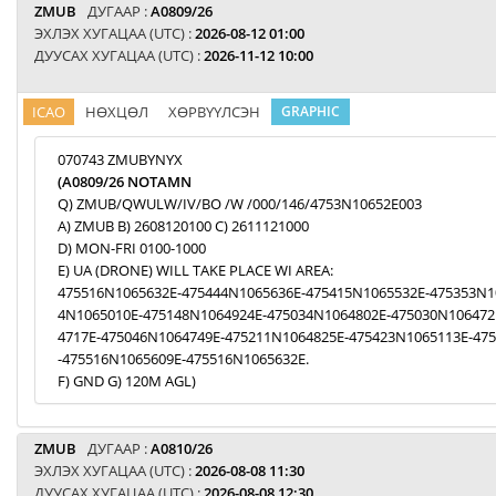
ZMUB
ДУГААР :
A0809/26
ЭХЛЭХ ХУГАЦАА (UTC) :
2026-08-12 01:00
ДУУСАХ ХУГАЦАА (UTC) :
2026-11-12 10:00
ICAO
НӨХЦӨЛ
ХӨРВҮҮЛСЭН
GRAPHIC
070743 ZMUBYNYX
(A0809/26 NOTAMN
Q) ZMUB/QWULW/IV/BO /W /000/146/4753N10652E003
A) ZMUB B) 2608120100 C) 2611121000
D) MON-FRI 0100-1000
E) UA (DRONE) WILL TAKE PLACE WI AREA:
475516N1065632E-475444N1065636E-475415N1065532E-475353N1
4N1065010E-475148N1064924E-475034N1064802E-475030N106472
4717E-475046N1064749E-475211N1064825E-475423N1065113E-47
-475516N1065609E-475516N1065632E.
F) GND G) 120M AGL)
ZMUB
ДУГААР :
A0810/26
ЭХЛЭХ ХУГАЦАА (UTC) :
2026-08-08 11:30
ДУУСАХ ХУГАЦАА (UTC) :
2026-08-08 12:30