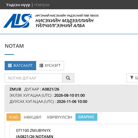
Үндсэн нүүр
|
Нэвтрэх
ИРГЭНИЙ НИСЭХИЙН ҮНДЭСНИЙ ТӨВ ТӨХХК
НИСЭХИЙН МЭДЭЭЛЛИЙН
ҮЙЛЧИЛГЭЭНИЙ АЛБА
NOTAM
ЖАГСААЛТ
ХҮСНЭГТ
Ш
ZMUB
ДУГААР :
A0821/26
ЭХЛЭХ ХУГАЦАА (UTC) :
2026-08-10 01:00
ДУУСАХ ХУГАЦАА (UTC) :
2026-11-06 10:00
ICAO
НӨХЦӨЛ
ХӨРВҮҮЛСЭН
GRAPHIC
071100 ZMUBYNYX
(A0821/26 NOTAMN