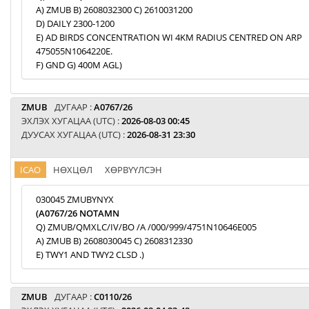
A) ZMUB B) 2608032300 C) 2610031200
D) DAILY 2300-1200
E) AD BIRDS CONCENTRATION WI 4KM RADIUS CENTRED ON ARP
475055N1064220E.
F) GND G) 400M AGL)
ZMUB
ДУГААР :
A0767/26
ЭХЛЭХ ХУГАЦАА (UTC) :
2026-08-03 00:45
ДУУСАХ ХУГАЦАА (UTC) :
2026-08-31 23:30
ICAO
НӨХЦӨЛ
ХӨРВҮҮЛСЭН
030045 ZMUBYNYX
(A0767/26 NOTAMN
Q) ZMUB/QMXLC/IV/BO /A /000/999/4751N10646E005
A) ZMUB B) 2608030045 C) 2608312330
E) TWY1 AND TWY2 CLSD .)
ZMUB
ДУГААР :
C0110/26