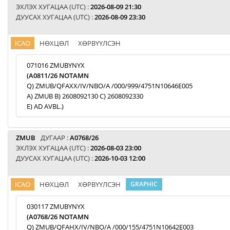
ЭХЛЭХ ХУГАЦАА (UTC) :
2026-08-09 21:30
ДУУСАХ ХУГАЦАА (UTC) :
2026-08-09 23:30
ICAO
НӨХЦӨЛ
ХӨРВҮҮЛСЭН
071016 ZMUBYNYX
(A0811/26 NOTAMN
Q) ZMUB/QFAXX/IV/NBO/A /000/999/4751N10646E005
A) ZMUB B) 2608092130 C) 2608092330
E) AD AVBL.)
ZMUB
ДУГААР :
A0768/26
ЭХЛЭХ ХУГАЦАА (UTC) :
2026-08-03 23:00
ДУУСАХ ХУГАЦАА (UTC) :
2026-10-03 12:00
ICAO
НӨХЦӨЛ
ХӨРВҮҮЛСЭН
GRAPHIC
030117 ZMUBYNYX
(A0768/26 NOTAMN
Q) ZMUB/QFAHX/IV/NBO/A /000/155/4751N10642E003