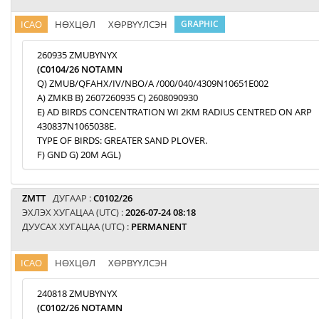
ICAO
НӨХЦӨЛ
ХӨРВҮҮЛСЭН
GRAPHIC
260935 ZMUBYNYX
(C0104/26 NOTAMN
Q) ZMUB/QFAHX/IV/NBO/A /000/040/4309N10651E002
A) ZMKB B) 2607260935 C) 2608090930
E) AD BIRDS CONCENTRATION WI 2KM RADIUS CENTRED ON ARP
430837N1065038E.
TYPE OF BIRDS: GREATER SAND PLOVER.
F) GND G) 20M AGL)
ZMTT
ДУГААР :
C0102/26
ЭХЛЭХ ХУГАЦАА (UTC) :
2026-07-24 08:18
ДУУСАХ ХУГАЦАА (UTC) :
PERMANENT
ICAO
НӨХЦӨЛ
ХӨРВҮҮЛСЭН
240818 ZMUBYNYX
(C0102/26 NOTAMN