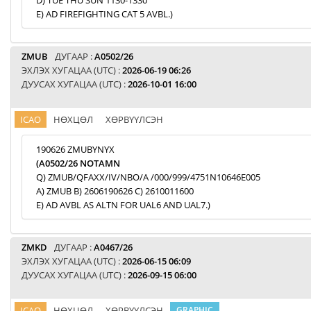
D) TUE THU SUN 1130-1330
E) AD FIREFIGHTING CAT 5 AVBL.)
ZMUB
ДУГААР :
A0502/26
ЭХЛЭХ ХУГАЦАА (UTC) :
2026-06-19 06:26
ДУУСАХ ХУГАЦАА (UTC) :
2026-10-01 16:00
ICAO
НӨХЦӨЛ
ХӨРВҮҮЛСЭН
190626 ZMUBYNYX
(A0502/26 NOTAMN
Q) ZMUB/QFAXX/IV/NBO/A /000/999/4751N10646E005
A) ZMUB B) 2606190626 C) 2610011600
E) AD AVBL AS ALTN FOR UAL6 AND UAL7.)
ZMKD
ДУГААР :
A0467/26
ЭХЛЭХ ХУГАЦАА (UTC) :
2026-06-15 06:09
ДУУСАХ ХУГАЦАА (UTC) :
2026-09-15 06:00
ICAO
НӨХЦӨЛ
ХӨРВҮҮЛСЭН
GRAPHIC