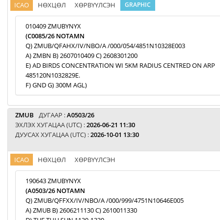
ICAO
НӨХЦӨЛ
ХӨРВҮҮЛСЭН
GRAPHIC
010409 ZMUBYNYX
(C0085/26 NOTAMN
Q) ZMUB/QFAHX/IV/NBO/A /000/054/4851N10328E003
A) ZMBN B) 2607010409 C) 2608301200
E) AD BIRDS CONCENTRATION WI 5KM RADIUS CENTRED ON ARP
485120N1032829E.
F) GND G) 300M AGL)
ZMUB
ДУГААР :
A0503/26
ЭХЛЭХ ХУГАЦАА (UTC) :
2026-06-21 11:30
ДУУСАХ ХУГАЦАА (UTC) :
2026-10-01 13:30
ICAO
НӨХЦӨЛ
ХӨРВҮҮЛСЭН
190643 ZMUBYNYX
(A0503/26 NOTAMN
Q) ZMUB/QFFXX/IV/NBO/A /000/999/4751N10646E005
A) ZMUB B) 2606211130 C) 2610011330