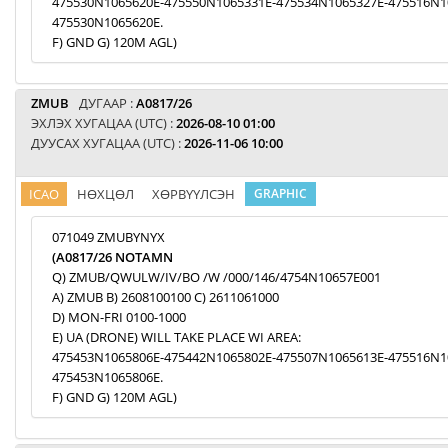
475530N1065620E-475550N1065331E-475534N1065327E-475516N1
475530N1065620E.
F) GND G) 120M AGL)
ZMUB
ДУГААР :
A0817/26
ЭХЛЭХ ХУГАЦАА (UTC) :
2026-08-10 01:00
ДУУСАХ ХУГАЦАА (UTC) :
2026-11-06 10:00
ICAO
НӨХЦӨЛ
ХӨРВҮҮЛСЭН
GRAPHIC
071049 ZMUBYNYX
(A0817/26 NOTAMN
Q) ZMUB/QWULW/IV/BO /W /000/146/4754N10657E001
A) ZMUB B) 2608100100 C) 2611061000
D) MON-FRI 0100-1000
E) UA (DRONE) WILL TAKE PLACE WI AREA:
475453N1065806E-475442N1065802E-475507N1065613E-475516N1
475453N1065806E.
F) GND G) 120M AGL)