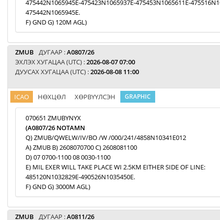
475442N1065945E-475423N1065937E-475453N1065611E-475516N1
475442N1065945E.
F) GND G) 120M AGL)
ZMUB
ДУГААР :
A0807/26
ЭХЛЭХ ХУГАЦАА (UTC) :
2026-08-07 07:00
ДУУСАХ ХУГАЦАА (UTC) :
2026-08-08 11:00
ICAO
НӨХЦӨЛ
ХӨРВҮҮЛСЭН
GRAPHIC
070651 ZMUBYNYX
(A0807/26 NOTAMN
Q) ZMUB/QWELW/IV/BO /W /000/241/4858N10341E012
A) ZMUB B) 2608070700 C) 2608081100
D) 07 0700-1100 08 0030-1100
E) MIL EXER WILL TAKE PLACE WI 2.5KM EITHER SIDE OF LINE:
485120N1032829E-490526N1035450E.
F) GND G) 3000M AGL)
ZMUB
ДУГААР :
A0811/26