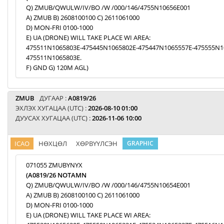
Q) ZMUB/QWULW/IV/BO /W /000/146/4755N10656E001
A) ZMUB B) 2608100100 C) 2611061000
D) MON-FRI 0100-1000
E) UA (DRONE) WILL TAKE PLACE WI AREA:
475511N1065803E-475445N1065802E-475447N1065557E-475555N1
475511N1065803E.
F) GND G) 120M AGL)
ZMUB
ДУГААР :
A0819/26
ЭХЛЭХ ХУГАЦАА (UTC) :
2026-08-10 01:00
ДУУСАХ ХУГАЦАА (UTC) :
2026-11-06 10:00
ICAO
НӨХЦӨЛ
ХӨРВҮҮЛСЭН
GRAPHIC
071055 ZMUBYNYX
(A0819/26 NOTAMN
Q) ZMUB/QWULW/IV/BO /W /000/146/4755N10654E001
A) ZMUB B) 2608100100 C) 2611061000
D) MON-FRI 0100-1000
E) UA (DRONE) WILL TAKE PLACE WI AREA: