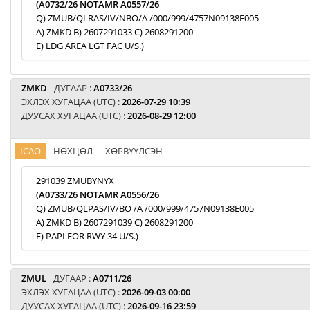
(A0732/26 NOTAMR A0557/26
Q) ZMUB/QLRAS/IV/NBO/A /000/999/4757N09138E005
A) ZMKD B) 2607291033 C) 2608291200
E) LDG AREA LGT FAC U/S.)
ZMKD
ДУГААР :
A0733/26
ЭХЛЭХ ХУГАЦАА (UTC) :
2026-07-29 10:39
ДУУСАХ ХУГАЦАА (UTC) :
2026-08-29 12:00
ICAO
НӨХЦӨЛ
ХӨРВҮҮЛСЭН
291039 ZMUBYNYX
(A0733/26 NOTAMR A0556/26
Q) ZMUB/QLPAS/IV/BO /A /000/999/4757N09138E005
A) ZMKD B) 2607291039 C) 2608291200
E) PAPI FOR RWY 34 U/S.)
ZMUL
ДУГААР :
A0711/26
ЭХЛЭХ ХУГАЦАА (UTC) :
2026-09-03 00:00
ДУУСАХ ХУГАЦАА (UTC) :
2026-09-16 23:59