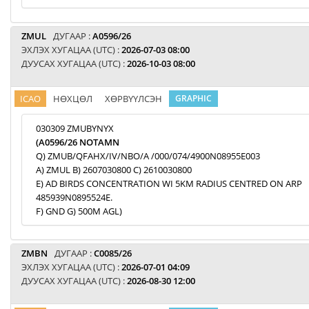
ZMUL
ДУГААР :
A0596/26
ЭХЛЭХ ХУГАЦАА (UTC) :
2026-07-03 08:00
ДУУСАХ ХУГАЦАА (UTC) :
2026-10-03 08:00
ICAO
НӨХЦӨЛ
ХӨРВҮҮЛСЭН
GRAPHIC
030309 ZMUBYNYX
(A0596/26 NOTAMN
Q) ZMUB/QFAHX/IV/NBO/A /000/074/4900N08955E003
A) ZMUL B) 2607030800 C) 2610030800
E) AD BIRDS CONCENTRATION WI 5KM RADIUS CENTRED ON ARP
485939N0895524E.
F) GND G) 500M AGL)
ZMBN
ДУГААР :
C0085/26
ЭХЛЭХ ХУГАЦАА (UTC) :
2026-07-01 04:09
ДУУСАХ ХУГАЦАА (UTC) :
2026-08-30 12:00