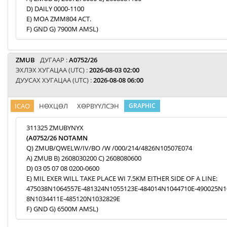
D) DAILY 0000-1100
E) MOA ZMM804 ACT.
F) GND G) 7900M AMSL)
ZMUB
ДУГААР :
A0752/26
ЭХЛЭХ ХУГАЦАА (UTC) :
2026-08-03 02:00
ДУУСАХ ХУГАЦАА (UTC) :
2026-08-08 06:00
ICAO
НӨХЦӨЛ
ХӨРВҮҮЛСЭН
GRAPHIC
311325 ZMUBYNYX
(A0752/26 NOTAMN
Q) ZMUB/QWELW/IV/BO /W /000/214/4826N10507E074
A) ZMUB B) 2608030200 C) 2608080600
D) 03 05 07 08 0200-0600
E) MIL EXER WILL TAKE PLACE WI 7.5KM EITHER SIDE OF A LINE:
475038N1064557E-481324N1055123E-484014N1044710E-490025N1
8N1034411E-485120N1032829E
F) GND G) 6500M AMSL)