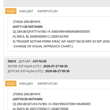
ICAO
НӨХЦӨЛ
ХӨРВҮҮЛСЭН
270926 ZMUBYNYX
(A0711/26 NOTAMN
Q) ZMUB/QFATT/IV/BO /A /000/999/4900N08955E005
A) ZMUL B) 2609030000 C) 2609162359
E) TRIGGER NOTAM-PERM AIRAC AIP AMDT 06/26 WEF 03 SEP 2026
-CHANGE OF VISUAL APPROACH CHART.)
ZMCK
ДУГААР :
A0710/26
ЭХЛЭХ ХУГАЦАА (UTC) :
2026-07-27 09:30
ДУУСАХ ХУГАЦАА (UTC) :
2026-08-27 09:30
ICAO
НӨХЦӨЛ
ХӨРВҮҮЛСЭН
270903 ZMUBYNYX
(A0710/26 NOTAMN
Q) ZMUB/QFUXX/IV/BO /A /000/999/4739N10649E005
A) ZMCK B) 2607270930 C) 2608270930