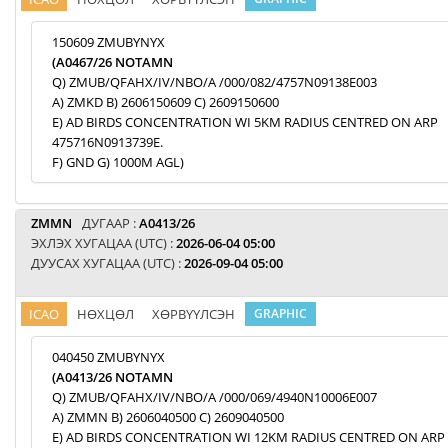
150609 ZMUBYNYX
(A0467/26 NOTAMN
Q) ZMUB/QFAHX/IV/NBO/A /000/082/4757N09138E003
A) ZMKD B) 2606150609 C) 2609150600
E) AD BIRDS CONCENTRATION WI 5KM RADIUS CENTRED ON ARP
475716N0913739E.
F) GND G) 1000M AGL)
ZMMN
ДУГААР :
A0413/26
ЭХЛЭХ ХУГАЦАА (UTC) :
2026-06-04 05:00
ДУУСАХ ХУГАЦАА (UTC) :
2026-09-04 05:00
ICAO
НӨХЦӨЛ
ХӨРВҮҮЛСЭН
GRAPHIC
040450 ZMUBYNYX
(A0413/26 NOTAMN
Q) ZMUB/QFAHX/IV/NBO/A /000/069/4940N10006E007
A) ZMMN B) 2606040500 C) 2609040500
E) AD BIRDS CONCENTRATION WI 12KM RADIUS CENTRED ON ARP