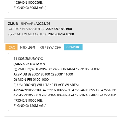
493949N1000559E.
F) GND G) 800M AGL)
ZMUB
ДУГААР :
A0275/26
ЭХЛЭХ ХУГАЦАА (UTC) :
2026-05-18 01:00
ДУУСАХ ХУГАЦАА (UTC) :
2026-08-14 10:00
ICAO
НӨХЦӨЛ
ХӨРВҮҮЛСЭН
GRAPHIC
111303 ZMUBYNYX
(A0275/26 NOTAMN
Q) ZMUB/QWULW/IV/BO /W /000/146/4755N10652E002
A) ZMUB B) 2605180100 C) 2608141000
D) MON-FRI 0100-1000
E) UA (DRONE) WILL TAKE PLACE WI AREA:
475542N1065616E-475511N1065625E-475524N1065508E-475518N1
475455N1065307E-475436N1064828E-475523N1064828E-475541N1
475542N1065616E.
F) GND G) 120M AGL)