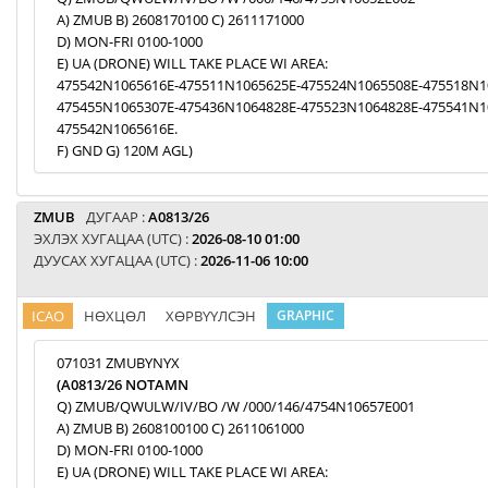
A) ZMUB B) 2608170100 C) 2611171000
D) MON-FRI 0100-1000
E) UA (DRONE) WILL TAKE PLACE WI AREA:
475542N1065616E-475511N1065625E-475524N1065508E-475518N1
475455N1065307E-475436N1064828E-475523N1064828E-475541N1
475542N1065616E.
F) GND G) 120M AGL)
ZMUB
ДУГААР :
A0813/26
ЭХЛЭХ ХУГАЦАА (UTC) :
2026-08-10 01:00
ДУУСАХ ХУГАЦАА (UTC) :
2026-11-06 10:00
ICAO
НӨХЦӨЛ
ХӨРВҮҮЛСЭН
GRAPHIC
071031 ZMUBYNYX
(A0813/26 NOTAMN
Q) ZMUB/QWULW/IV/BO /W /000/146/4754N10657E001
A) ZMUB B) 2608100100 C) 2611061000
D) MON-FRI 0100-1000
E) UA (DRONE) WILL TAKE PLACE WI AREA: