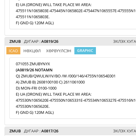
E) UA (DRONE) WILL TAKE PLACE WI AREA:
475511N1065803E-475445N1065802E-475447N1065557E-475555N1
475511N1065803E.
F) GND G) 120M AGL)
ZMUB
ДУГААР :
A0819/26
ЭХЛЭХ ХУГА
ICAO
НӨХЦӨЛ
ХӨРВҮҮЛСЭН
GRAPHIC
071055 ZMUBYNYX
(A0819/26 NOTAMN
Q) ZMUB/QWULW/IV/BO /W /000/146/4755N10654E001
A) ZMUB B) 2608100100 C) 2611061000
D) MON-FRI 0100-1000
E) UA (DRONE) WILL TAKE PLACE WI AREA:
475530N1065620E-475550N1065331E-475534N1065327E-475516N1
475530N1065620E.
F) GND G) 120M AGL)
ZMUB
ДУГААР :
A0817/26
ЭХЛЭХ ХУГА