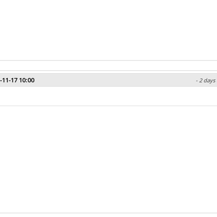
-11-17 10:00
- 2 days