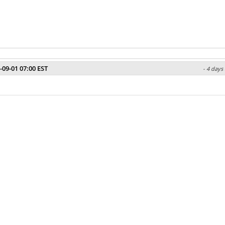
-09-01 07:00 EST
- 4 days