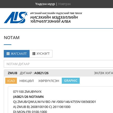
Үндсэн нүүр
|
Нэвтрэх
ИРГЭНИЙ НИСЭХИЙН ҮНДЭСНИЙ ТӨВ ТӨХХК
НИСЭХИЙН МЭДЭЭЛЛИЙН
ҮЙЛЧИЛГЭЭНИЙ АЛБА
NOTAM
ЖАГСААЛТ
ХҮСНЭГТ
ZMUB
ДУГААР :
A0821/26
ЭХЛЭХ ХУГА
ICAO
НӨХЦӨЛ
ХӨРВҮҮЛСЭН
GRAPHIC
071100 ZMUBYNYX
(A0821/26 NOTAMN
Q) ZMUB/QWULW/IV/BO /W /000/146/4755N10656E001
A) ZMUB B) 2608100100 C) 2611061000
D) MON-FRI 0100-1000