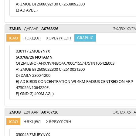
A) ZMUB B) 2608092130 C) 2608092330
E) AD AVBL.)
ZMUB
ДУГААР :
A0768/26
ЭХЛЭХ ХУГА
ICAO
НӨХЦӨЛ
ХӨРВҮҮЛСЭН
GRAPHIC
030117 ZMUBYNYX
(A0768/26 NOTAMN
Q) ZMUB/QFAHX/IV/NBO/A /000/155/4751N10642E003
A) ZMUB B) 2608032300 C) 2610031200
D) DAILY 2300-1200
E) AD BIRDS CONCENTRATION WI 4KM RADIUS CENTRED ON ARP
475055N1064220E.
F) GND G) 400M AGL)
ZMUB
ДУГААР :
A0767/26
ЭХЛЭХ ХУГА
ICAO
НӨХЦӨЛ
ХӨРВҮҮЛСЭН
030045 ZMUBYNYX