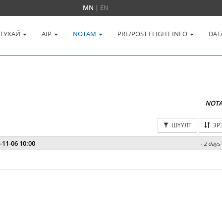
MN
|
EN
 ТУХАЙ
AIP
NOTAM
PRE/POST FLIGHT INFO
DAT
NOT
ШҮҮЛТ
ЭР
-11-06 10:00
- 2 days