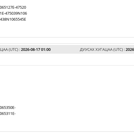
065127E-47520
1E-475039N106
5438N1065545E
ЦАА (UTC) :
2026-08-17 01:00
ДУУСАХ ХУГАЦАА (UTC) :
2026
065350E-
065311E-