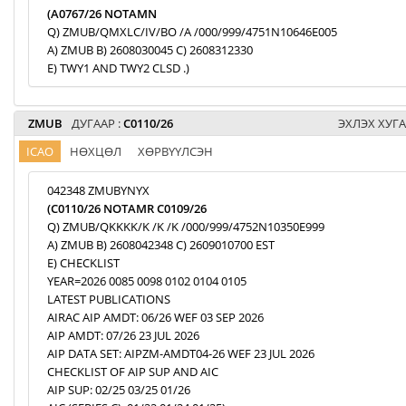
(A0767/26 NOTAMN
Q) ZMUB/QMXLC/IV/BO /A /000/999/4751N10646E005
A) ZMUB B) 2608030045 C) 2608312330
E) TWY1 AND TWY2 CLSD .)
ZMUB
ДУГААР :
C0110/26
ЭХЛЭХ ХУГА
ICAO
НӨХЦӨЛ
ХӨРВҮҮЛСЭН
042348 ZMUBYNYX
(C0110/26 NOTAMR C0109/26
Q) ZMUB/QKKKK/K /K /K /000/999/4752N10350E999
A) ZMUB B) 2608042348 C) 2609010700 EST
E) CHECKLIST
YEAR=2026 0085 0098 0102 0104 0105
LATEST PUBLICATIONS
AIRAC AIP AMDT: 06/26 WEF 03 SEP 2026
AIP AMDT: 07/26 23 JUL 2026
AIP DATA SET: AIPZM-AMDT04-26 WEF 23 JUL 2026
CHECKLIST OF AIP SUP AND AIC
AIP SUP: 02/25 03/25 01/26