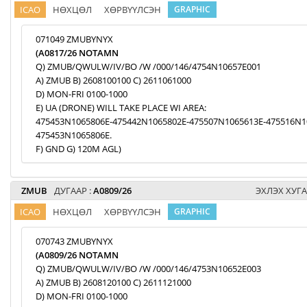
ICAO
НӨХЦӨЛ
ХӨРВҮҮЛСЭН
GRAPHIC
071049 ZMUBYNYX
(A0817/26 NOTAMN
Q) ZMUB/QWULW/IV/BO /W /000/146/4754N10657E001
A) ZMUB B) 2608100100 C) 2611061000
D) MON-FRI 0100-1000
E) UA (DRONE) WILL TAKE PLACE WI AREA:
475453N1065806E-475442N1065802E-475507N1065613E-475516N1
475453N1065806E.
F) GND G) 120M AGL)
ZMUB
ДУГААР :
A0809/26
ЭХЛЭХ ХУГА
ICAO
НӨХЦӨЛ
ХӨРВҮҮЛСЭН
GRAPHIC
070743 ZMUBYNYX
(A0809/26 NOTAMN
Q) ZMUB/QWULW/IV/BO /W /000/146/4753N10652E003
A) ZMUB B) 2608120100 C) 2611121000
D) MON-FRI 0100-1000