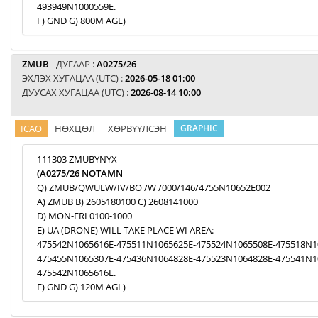
493949N1000559E.
F) GND G) 800M AGL)
ZMUB
ДУГААР :
A0275/26
ЭХЛЭХ ХУГАЦАА (UTC) :
2026-05-18 01:00
ДУУСАХ ХУГАЦАА (UTC) :
2026-08-14 10:00
ICAO
НӨХЦӨЛ
ХӨРВҮҮЛСЭН
GRAPHIC
111303 ZMUBYNYX
(A0275/26 NOTAMN
Q) ZMUB/QWULW/IV/BO /W /000/146/4755N10652E002
A) ZMUB B) 2605180100 C) 2608141000
D) MON-FRI 0100-1000
E) UA (DRONE) WILL TAKE PLACE WI AREA:
475542N1065616E-475511N1065625E-475524N1065508E-475518N1
475455N1065307E-475436N1064828E-475523N1064828E-475541N1
475542N1065616E.
F) GND G) 120M AGL)