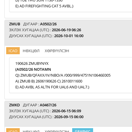
D) TUE THU SUN 1130-1330
E) AD FIREFIGHTING CAT 5 AVBL.)
ZMUB
ДУГААР :
A0502/26
ЭХЛЭХ ХУГАЦАА (UTC) :
2026-06-19 06:26
ДУУСАХ ХУГАЦАА (UTC) :
2026-10-01 16:00
ICAO
НӨХЦӨЛ
ХӨРВҮҮЛСЭН
190626 ZMUBYNYX
(A0502/26 NOTAMN
Q) ZMUB/QFAXX/IV/NBO/A /000/999/4751N10646E005
A) ZMUB B) 2606190626 C) 2610011600
E) AD AVBL AS ALTN FOR UAL6 AND UAL7.)
ZMKD
ДУГААР :
A0467/26
ЭХЛЭХ ХУГАЦАА (UTC) :
2026-06-15 06:09
ДУУСАХ ХУГАЦАА (UTC) :
2026-09-15 06:00
ICAO
НӨХЦӨЛ
ХӨРВҮҮЛСЭН
GRAPHIC