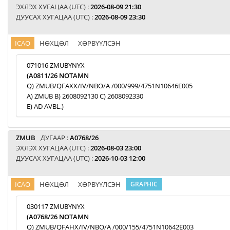
ЭХЛЭХ ХУГАЦАА (UTC) :
2026-08-09 21:30
ДУУСАХ ХУГАЦАА (UTC) :
2026-08-09 23:30
ICAO
НӨХЦӨЛ
ХӨРВҮҮЛСЭН
071016 ZMUBYNYX
(A0811/26 NOTAMN
Q) ZMUB/QFAXX/IV/NBO/A /000/999/4751N10646E005
A) ZMUB B) 2608092130 C) 2608092330
E) AD AVBL.)
ZMUB
ДУГААР :
A0768/26
ЭХЛЭХ ХУГАЦАА (UTC) :
2026-08-03 23:00
ДУУСАХ ХУГАЦАА (UTC) :
2026-10-03 12:00
ICAO
НӨХЦӨЛ
ХӨРВҮҮЛСЭН
GRAPHIC
030117 ZMUBYNYX
(A0768/26 NOTAMN
Q) ZMUB/QFAHX/IV/NBO/A /000/155/4751N10642E003