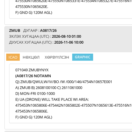
475530N1065620E-475550N1065331E-475534N1065327E-475516N1
475530N1065620E.
F) GND G) 120M AGL)
ZMUB
ДУГААР :
A0817/26
ЭХЛЭХ ХУГАЦАА (UTC) :
2026-08-10 01:00
ДУУСАХ ХУГАЦАА (UTC) :
2026-11-06 10:00
ICAO
НӨХЦӨЛ
ХӨРВҮҮЛСЭН
GRAPHIC
071049 ZMUBYNYX
(A0817/26 NOTAMN
Q) ZMUB/QWULW/IV/BO /W /000/146/4754N10657E001
A) ZMUB B) 2608100100 C) 2611061000
D) MON-FRI 0100-1000
E) UA (DRONE) WILL TAKE PLACE WI AREA:
475453N1065806E-475442N1065802E-475507N1065613E-475516N1
475453N1065806E.
F) GND G) 120M AGL)