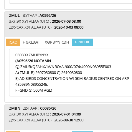
ZMUL
ДУГААР :
A0596/26
ЭХЛЭХ ХУГАЦАА (UTC) :
2026-07-03 08:00
ДУУСАХ ХУГАЦАА (UTC) :
2026-10-03 08:00
ICAO
НӨХЦӨЛ
ХӨРВҮҮЛСЭН
GRAPHIC
030309 ZMUBYNYX
(A0596/26 NOTAMN
Q) ZMUB/QFAHX/IV/NBO/A /000/074/4900N08955E003
A) ZMUL B) 2607030800 C) 2610030800
E) AD BIRDS CONCENTRATION WI 5KM RADIUS CENTRED ON ARP
485939N0895524E.
F) GND G) 500M AGL)
ZMBN
ДУГААР :
C0085/26
ЭХЛЭХ ХУГАЦАА (UTC) :
2026-07-01 04:09
ДУУСАХ ХУГАЦАА (UTC) :
2026-08-30 12:00