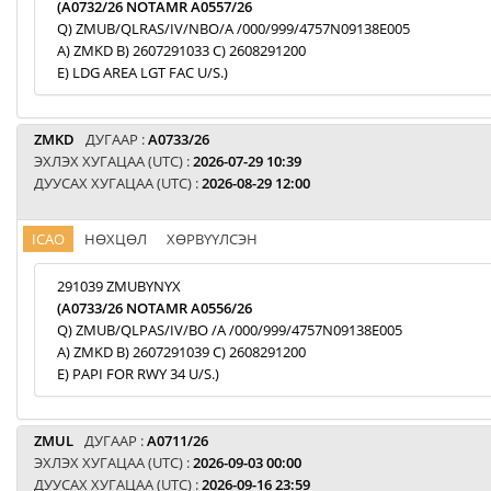
(A0732/26 NOTAMR A0557/26
Q) ZMUB/QLRAS/IV/NBO/A /000/999/4757N09138E005
A) ZMKD B) 2607291033 C) 2608291200
E) LDG AREA LGT FAC U/S.)
ZMKD
ДУГААР :
A0733/26
ЭХЛЭХ ХУГАЦАА (UTC) :
2026-07-29 10:39
ДУУСАХ ХУГАЦАА (UTC) :
2026-08-29 12:00
ICAO
НӨХЦӨЛ
ХӨРВҮҮЛСЭН
291039 ZMUBYNYX
(A0733/26 NOTAMR A0556/26
Q) ZMUB/QLPAS/IV/BO /A /000/999/4757N09138E005
A) ZMKD B) 2607291039 C) 2608291200
E) PAPI FOR RWY 34 U/S.)
ZMUL
ДУГААР :
A0711/26
ЭХЛЭХ ХУГАЦАА (UTC) :
2026-09-03 00:00
ДУУСАХ ХУГАЦАА (UTC) :
2026-09-16 23:59