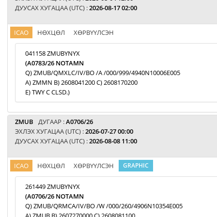
ДУУСАХ ХУГАЦАА (UTC) :
2026-08-17 02:00
ICAO
НӨХЦӨЛ
ХӨРВҮҮЛСЭН
041158 ZMUBYNYX
(A0783/26 NOTAMN
Q) ZMUB/QMXLC/IV/BO /A /000/999/4940N10006E005
A) ZMMN B) 2608041200 C) 2608170200
E) TWY C CLSD.)
ZMUB
ДУГААР :
A0706/26
ЭХЛЭХ ХУГАЦАА (UTC) :
2026-07-27 00:00
ДУУСАХ ХУГАЦАА (UTC) :
2026-08-08 11:00
ICAO
НӨХЦӨЛ
ХӨРВҮҮЛСЭН
GRAPHIC
261449 ZMUBYNYX
(A0706/26 NOTAMN
Q) ZMUB/QRMCA/IV/BO /W /000/260/4906N10354E005
A) ZMUB B) 2607270000 C) 2608081100