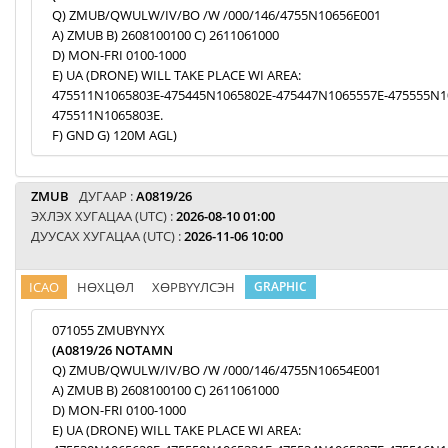
Q) ZMUB/QWULW/IV/BO /W /000/146/4755N10656E001
A) ZMUB B) 2608100100 C) 2611061000
D) MON-FRI 0100-1000
E) UA (DRONE) WILL TAKE PLACE WI AREA:
475511N1065803E-475445N1065802E-475447N1065557E-475555N1
475511N1065803E.
F) GND G) 120M AGL)
ZMUB
ДУГААР :
A0819/26
ЭХЛЭХ ХУГАЦАА (UTC) :
2026-08-10 01:00
ДУУСАХ ХУГАЦАА (UTC) :
2026-11-06 10:00
ICAO
НӨХЦӨЛ
ХӨРВҮҮЛСЭН
GRAPHIC
071055 ZMUBYNYX
(A0819/26 NOTAMN
Q) ZMUB/QWULW/IV/BO /W /000/146/4755N10654E001
A) ZMUB B) 2608100100 C) 2611061000
D) MON-FRI 0100-1000
E) UA (DRONE) WILL TAKE PLACE WI AREA: