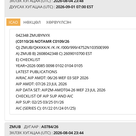
ЭХЛЭХ ХУГАЦАА (UTC) :
2026-08-04 23:48
ДУУСАХ ХУГАЦАА (UTC) :
2026-09-01 07:00 EST
ICAO
НӨХЦӨЛ
ХӨРВҮҮЛСЭН
042348 ZMUBYNYX
(C0110/26 NOTAMR C0109/26
Q) ZMUB/QKKKK/K /K /K /000/999/4752N10350E999
A) ZMUB B) 2608042348 C) 2609010700 EST
E) CHECKLIST
YEAR=2026 0085 0098 0102 0104 0105
LATEST PUBLICATIONS
AIRAC AIP AMDT: 06/26 WEF 03 SEP 2026
AIP AMDT: 07/26 23 JUL 2026
AIP DATA SET: AIPZM-AMDT04-26 WEF 23 JUL 2026
CHECKLIST OF AIP SUP AND AIC
AIP SUP: 02/25 03/25 01/26
AIC (SERIES C): 01/22 01/24 01/25)
ZMUB
ДУГААР :
A0784/26
ЭХЛЭХ ХУГАЦАА (UTC) :
2026-08-04 23:44