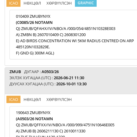
ICAO
НӨХЦӨЛ
ХӨРВҮҮЛСЭН
GRAPHIC
010409 ZMUBYNYX
(C0085/26 NOTAMN
Q) ZMUB/QFAHX/IV/NBO/A /000/054/4851N10328E003
A) ZMBN B) 2607010409 C) 2608301200
E) AD BIRDS CONCENTRATION WI 5KM RADIUS CENTRED ON ARP
485120N1032829E.
F) GND G) 300M AGL)
ZMUB
ДУГААР :
A0503/26
ЭХЛЭХ ХУГАЦАА (UTC) :
2026-06-21 11:30
ДУУСАХ ХУГАЦАА (UTC) :
2026-10-01 13:30
ICAO
НӨХЦӨЛ
ХӨРВҮҮЛСЭН
190643 ZMUBYNYX
(A0503/26 NOTAMN
Q) ZMUB/QFFXX/IV/NBO/A /000/999/4751N10646E005
A) ZMUB B) 2606211130 C) 2610011330