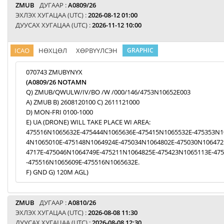
ZMUB
ДУГААР :
A0809/26
ЭХЛЭХ ХУГАЦАА (UTC) :
2026-08-12 01:00
ДУУСАХ ХУГАЦАА (UTC) :
2026-11-12 10:00
ICAO
НӨХЦӨЛ
ХӨРВҮҮЛСЭН
GRAPHIC
070743 ZMUBYNYX
(A0809/26 NOTAMN
Q) ZMUB/QWULW/IV/BO /W /000/146/4753N10652E003
A) ZMUB B) 2608120100 C) 2611121000
D) MON-FRI 0100-1000
E) UA (DRONE) WILL TAKE PLACE WI AREA:
475516N1065632E-475444N1065636E-475415N1065532E-475353N1
4N1065010E-475148N1064924E-475034N1064802E-475030N106472
4717E-475046N1064749E-475211N1064825E-475423N1065113E-47
-475516N1065609E-475516N1065632E.
F) GND G) 120M AGL)
ZMUB
ДУГААР :
A0810/26
ЭХЛЭХ ХУГАЦАА (UTC) :
2026-08-08 11:30
ДУУСАХ ХУГАЦАА (UTC) :
2026-08-08 12:30