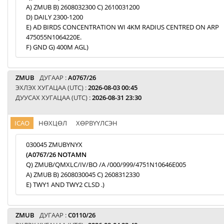
A) ZMUB B) 2608032300 C) 2610031200
D) DAILY 2300-1200
E) AD BIRDS CONCENTRATION WI 4KM RADIUS CENTRED ON ARP
475055N1064220E.
F) GND G) 400M AGL)
ZMUB
ДУГААР :
A0767/26
ЭХЛЭХ ХУГАЦАА (UTC) :
2026-08-03 00:45
ДУУСАХ ХУГАЦАА (UTC) :
2026-08-31 23:30
ICAO
НӨХЦӨЛ
ХӨРВҮҮЛСЭН
030045 ZMUBYNYX
(A0767/26 NOTAMN
Q) ZMUB/QMXLC/IV/BO /A /000/999/4751N10646E005
A) ZMUB B) 2608030045 C) 2608312330
E) TWY1 AND TWY2 CLSD .)
ZMUB
ДУГААР :
C0110/26