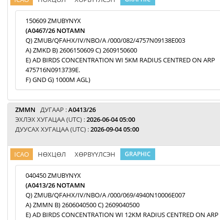
150609 ZMUBYNYX
(A0467/26 NOTAMN
Q) ZMUB/QFAHX/IV/NBO/A /000/082/4757N09138E003
A) ZMKD B) 2606150609 C) 2609150600
E) AD BIRDS CONCENTRATION WI 5KM RADIUS CENTRED ON ARP
475716N0913739E.
F) GND G) 1000M AGL)
ZMMN
ДУГААР :
A0413/26
ЭХЛЭХ ХУГАЦАА (UTC) :
2026-06-04 05:00
ДУУСАХ ХУГАЦАА (UTC) :
2026-09-04 05:00
ICAO
НӨХЦӨЛ
ХӨРВҮҮЛСЭН
GRAPHIC
040450 ZMUBYNYX
(A0413/26 NOTAMN
Q) ZMUB/QFAHX/IV/NBO/A /000/069/4940N10006E007
A) ZMMN B) 2606040500 C) 2609040500
E) AD BIRDS CONCENTRATION WI 12KM RADIUS CENTRED ON ARP