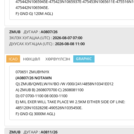
475442N1065945E-475423N1065937E-475453N1065611E-475516N1
475442N1065945E.
F) GND G) 120M AGL)
ZMUB
ДУГААР :
A0807/26
ЭХЛЭХ ХУГАЦАА (UTC) :
2026-08-07 07:00
ДУУСАХ ХУГАЦАА (UTC) :
2026-08-08 11:00
ICAO
НӨХЦӨЛ
ХӨРВҮҮЛСЭН
GRAPHIC
070651 ZMUBYNYX
(A0807/26 NOTAMN
Q) ZMUB/QWELW/IV/BO /W /000/241/4858N10341E012
A) ZMUB B) 2608070700 C) 2608081100
D) 07 0700-1100 08 0030-1100
E) MIL EXER WILL TAKE PLACE WI 2.5KM EITHER SIDE OF LINE:
485120N1032829E-490526N1035450E.
F) GND G) 3000M AGL)
ZMUB
ДУГААР :
A0811/26