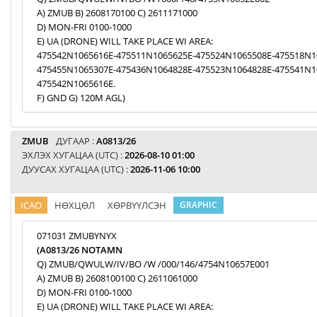
A) ZMUB B) 2608170100 C) 2611171000
D) MON-FRI 0100-1000
E) UA (DRONE) WILL TAKE PLACE WI AREA:
475542N1065616E-475511N1065625E-475524N1065508E-475518N1
475455N1065307E-475436N1064828E-475523N1064828E-475541N1
475542N1065616E.
F) GND G) 120M AGL)
ZMUB
ДУГААР :
A0813/26
ЭХЛЭХ ХУГАЦАА (UTC) :
2026-08-10 01:00
ДУУСАХ ХУГАЦАА (UTC) :
2026-11-06 10:00
ICAO
НӨХЦӨЛ
ХӨРВҮҮЛСЭН
GRAPHIC
071031 ZMUBYNYX
(A0813/26 NOTAMN
Q) ZMUB/QWULW/IV/BO /W /000/146/4754N10657E001
A) ZMUB B) 2608100100 C) 2611061000
D) MON-FRI 0100-1000
E) UA (DRONE) WILL TAKE PLACE WI AREA: