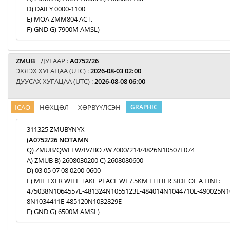
D) DAILY 0000-1100
E) MOA ZMM804 ACT.
F) GND G) 7900M AMSL)
ZMUB
ДУГААР :
A0752/26
ЭХЛЭХ ХУГАЦАА (UTC) :
2026-08-03 02:00
ДУУСАХ ХУГАЦАА (UTC) :
2026-08-08 06:00
ICAO
НӨХЦӨЛ
ХӨРВҮҮЛСЭН
GRAPHIC
311325 ZMUBYNYX
(A0752/26 NOTAMN
Q) ZMUB/QWELW/IV/BO /W /000/214/4826N10507E074
A) ZMUB B) 2608030200 C) 2608080600
D) 03 05 07 08 0200-0600
E) MIL EXER WILL TAKE PLACE WI 7.5KM EITHER SIDE OF A LINE:
475038N1064557E-481324N1055123E-484014N1044710E-490025N1
8N1034411E-485120N1032829E
F) GND G) 6500M AMSL)