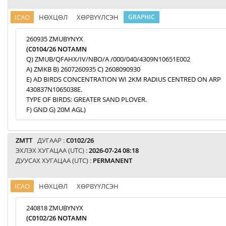
ICAO
НӨХЦӨЛ
ХӨРВҮҮЛСЭН
GRAPHIC
260935 ZMUBYNYX
(C0104/26 NOTAMN
Q) ZMUB/QFAHX/IV/NBO/A /000/040/4309N10651E002
A) ZMKB B) 2607260935 C) 2608090930
E) AD BIRDS CONCENTRATION WI 2KM RADIUS CENTRED ON ARP
430837N1065038E.
TYPE OF BIRDS: GREATER SAND PLOVER.
F) GND G) 20M AGL)
ZMTT
ДУГААР :
C0102/26
ЭХЛЭХ ХУГАЦАА (UTC) :
2026-07-24 08:18
ДУУСАХ ХУГАЦАА (UTC) :
PERMANENT
ICAO
НӨХЦӨЛ
ХӨРВҮҮЛСЭН
240818 ZMUBYNYX
(C0102/26 NOTAMN