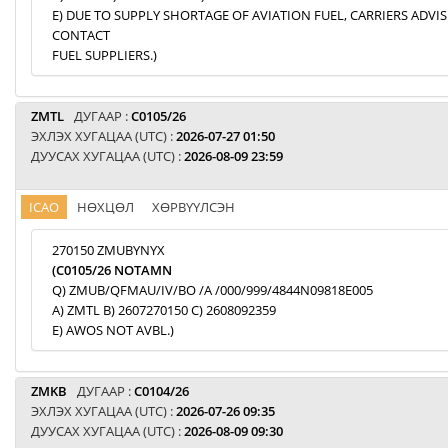
E) DUE TO SUPPLY SHORTAGE OF AVIATION FUEL, CARRIERS ADVI
CONTACT
FUEL SUPPLIERS.)
ZMTL
ДУГААР :
C0105/26
ЭХЛЭХ ХУГАЦАА (UTC) :
2026-07-27 01:50
ДУУСАХ ХУГАЦАА (UTC) :
2026-08-09 23:59
ICAO
НӨХЦӨЛ
ХӨРВҮҮЛСЭН
270150 ZMUBYNYX
(C0105/26 NOTAMN
Q) ZMUB/QFMAU/IV/BO /A /000/999/4844N09818E005
A) ZMTL B) 2607270150 C) 2608092359
E) AWOS NOT AVBL.)
ZMKB
ДУГААР :
C0104/26
ЭХЛЭХ ХУГАЦАА (UTC) :
2026-07-26 09:35
ДУУСАХ ХУГАЦАА (UTC) :
2026-08-09 09:30