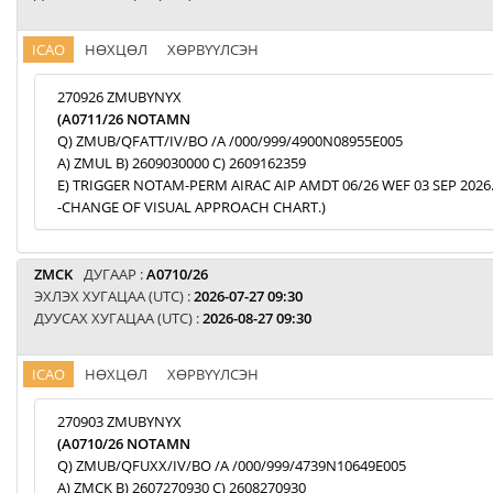
ICAO
НӨХЦӨЛ
ХӨРВҮҮЛСЭН
270926 ZMUBYNYX
(A0711/26 NOTAMN
Q) ZMUB/QFATT/IV/BO /A /000/999/4900N08955E005
A) ZMUL B) 2609030000 C) 2609162359
E) TRIGGER NOTAM-PERM AIRAC AIP AMDT 06/26 WEF 03 SEP 2026
-CHANGE OF VISUAL APPROACH CHART.)
ZMCK
ДУГААР :
A0710/26
ЭХЛЭХ ХУГАЦАА (UTC) :
2026-07-27 09:30
ДУУСАХ ХУГАЦАА (UTC) :
2026-08-27 09:30
ICAO
НӨХЦӨЛ
ХӨРВҮҮЛСЭН
270903 ZMUBYNYX
(A0710/26 NOTAMN
Q) ZMUB/QFUXX/IV/BO /A /000/999/4739N10649E005
A) ZMCK B) 2607270930 C) 2608270930