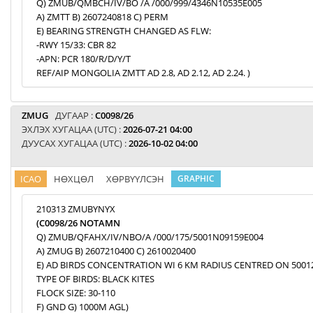
Q) ZMUB/QMBCH/IV/BO /A /000/999/4346N10535E005
A) ZMTT B) 2607240818 C) PERM
E) BEARING STRENGTH CHANGED AS FLW:
-RWY 15/33: CBR 82
-APN: PCR 180/R/D/Y/T
REF/AIP MONGOLIA ZMTT AD 2.8, AD 2.12, AD 2.24. )
ZMUG
ДУГААР :
C0098/26
ЭХЛЭХ ХУГАЦАА (UTC) :
2026-07-21 04:00
ДУУСАХ ХУГАЦАА (UTC) :
2026-10-02 04:00
ICAO
НӨХЦӨЛ
ХӨРВҮҮЛСЭН
GRAPHIC
210313 ZMUBYNYX
(C0098/26 NOTAMN
Q) ZMUB/QFAHX/IV/NBO/A /000/175/5001N09159E004
A) ZMUG B) 2607210400 C) 2610020400
E) AD BIRDS CONCENTRATION WI 6 KM RADIUS CENTRED ON 5001
TYPE OF BIRDS: BLACK KITES
FLOCK SIZE: 30-110
F) GND G) 1000M AGL)