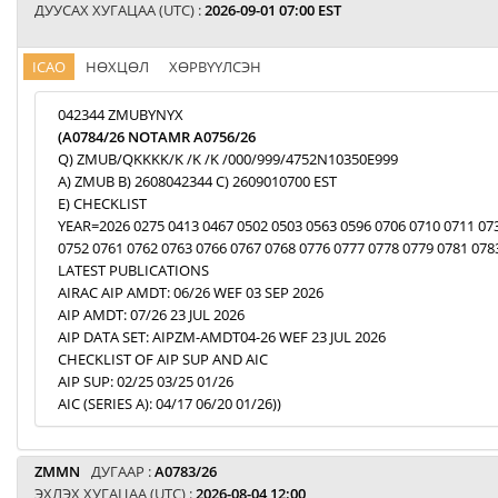
ДУУСАХ ХУГАЦАА (UTC) :
2026-09-01 07:00 EST
ICAO
НӨХЦӨЛ
ХӨРВҮҮЛСЭН
042344 ZMUBYNYX
(A0784/26 NOTAMR A0756/26
Q) ZMUB/QKKKK/K /K /K /000/999/4752N10350E999
A) ZMUB B) 2608042344 C) 2609010700 EST
E) CHECKLIST
YEAR=2026 0275 0413 0467 0502 0503 0563 0596 0706 0710 0711 07
0752 0761 0762 0763 0766 0767 0768 0776 0777 0778 0779 0781 078
LATEST PUBLICATIONS
AIRAC AIP AMDT: 06/26 WEF 03 SEP 2026
AIP AMDT: 07/26 23 JUL 2026
AIP DATA SET: AIPZM-AMDT04-26 WEF 23 JUL 2026
CHECKLIST OF AIP SUP AND AIC
AIP SUP: 02/25 03/25 01/26
AIC (SERIES A): 04/17 06/20 01/26))
ZMMN
ДУГААР :
A0783/26
ЭХЛЭХ ХУГАЦАА (UTC) :
2026-08-04 12:00