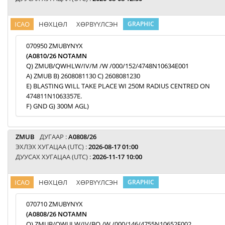
ICAO
НӨХЦӨЛ
ХӨРВҮҮЛСЭН
GRAPHIC
070950 ZMUBYNYX
(A0810/26 NOTAMN
Q) ZMUB/QWHLW/IV/M /W /000/152/4748N10634E001
A) ZMUB B) 2608081130 C) 2608081230
E) BLASTING WILL TAKE PLACE WI 250M RADIUS CENTRED ON
474811N1063357E.
F) GND G) 300M AGL)
ZMUB
ДУГААР :
A0808/26
ЭХЛЭХ ХУГАЦАА (UTC) :
2026-08-17 01:00
ДУУСАХ ХУГАЦАА (UTC) :
2026-11-17 10:00
ICAO
НӨХЦӨЛ
ХӨРВҮҮЛСЭН
GRAPHIC
070710 ZMUBYNYX
(A0808/26 NOTAMN
Q) ZMUB/QWULW/IV/BO /W /000/146/4755N10652E002