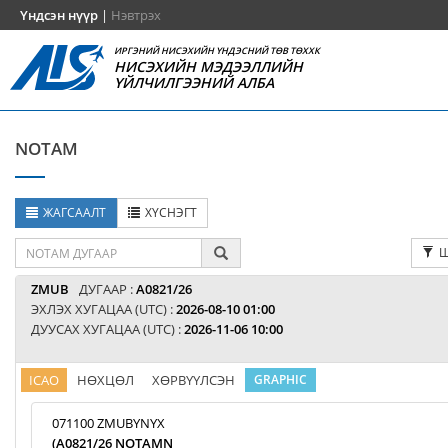
Үндсэн нүүр
|
Нэвтрэх
ИРГЭНИЙ НИСЭХИЙН ҮНДЭСНИЙ ТӨВ ТӨХХК
НИСЭХИЙН МЭДЭЭЛЛИЙН
ҮЙЛЧИЛГЭЭНИЙ АЛБА
NOTAM
ЖАГСААЛТ
ХҮСНЭГТ
Ш
ZMUB
ДУГААР :
A0821/26
ЭХЛЭХ ХУГАЦАА (UTC) :
2026-08-10 01:00
ДУУСАХ ХУГАЦАА (UTC) :
2026-11-06 10:00
ICAO
НӨХЦӨЛ
ХӨРВҮҮЛСЭН
GRAPHIC
071100 ZMUBYNYX
(A0821/26 NOTAMN