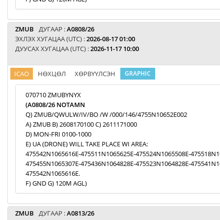
ZMUB
ДУГААР :
A0808/26
ЭХЛЭХ ХУГАЦАА (UTC) :
2026-08-17 01:00
ДУУСАХ ХУГАЦАА (UTC) :
2026-11-17 10:00
ICAO
НӨХЦӨЛ
ХӨРВҮҮЛСЭН
GRAPHIC
070710 ZMUBYNYX
(A0808/26 NOTAMN
Q) ZMUB/QWULW/IV/BO /W /000/146/4755N10652E002
A) ZMUB B) 2608170100 C) 2611171000
D) MON-FRI 0100-1000
E) UA (DRONE) WILL TAKE PLACE WI AREA:
475542N1065616E-475511N1065625E-475524N1065508E-475518N1
475455N1065307E-475436N1064828E-475523N1064828E-475541N1
475542N1065616E.
F) GND G) 120M AGL)
ZMUB
ДУГААР :
A0813/26