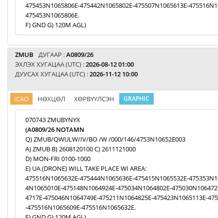
475453N1065806E-475442N1065802E-475507N1065613E-475516N1
475453N1065806E.
F) GND G) 120M AGL)
ZMUB
ДУГААР :
A0809/26
ЭХЛЭХ ХУГАЦАА (UTC) :
2026-08-12 01:00
ДУУСАХ ХУГАЦАА (UTC) :
2026-11-12 10:00
ICAO
НӨХЦӨЛ
ХӨРВҮҮЛСЭН
GRAPHIC
070743 ZMUBYNYX
(A0809/26 NOTAMN
Q) ZMUB/QWULW/IV/BO /W /000/146/4753N10652E003
A) ZMUB B) 2608120100 C) 2611121000
D) MON-FRI 0100-1000
E) UA (DRONE) WILL TAKE PLACE WI AREA:
475516N1065632E-475444N1065636E-475415N1065532E-475353N1
4N1065010E-475148N1064924E-475034N1064802E-475030N106472
4717E-475046N1064749E-475211N1064825E-475423N1065113E-47
-475516N1065609E-475516N1065632E.
F) GND G) 120M AGL)