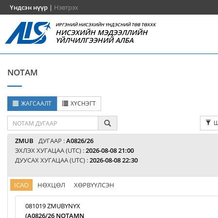
Үндсэн нүүр
|
Нэвтрэх
ИРГЭНИЙ НИСЭХИЙН ҮНДЭСНИЙ ТӨВ ТӨХХК
НИСЭХИЙН МЭДЭЭЛЛИЙН
ҮЙЛЧИЛГЭЭНИЙ АЛБА
NOTAM
ЖАГСААЛТ
ХҮСНЭГТ
Ш
ZMUB
ДУГААР :
A0826/26
ЭХЛЭХ ХУГАЦАА (UTC) :
2026-08-08 21:00
ДУУСАХ ХУГАЦАА (UTC) :
2026-08-08 22:30
ICAO
НӨХЦӨЛ
ХӨРВҮҮЛСЭН
081019 ZMUBYNYX
(A0826/26 NOTAMN