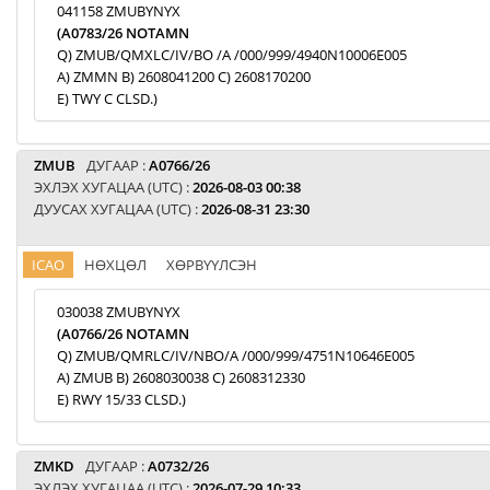
041158 ZMUBYNYX
(A0783/26 NOTAMN
Q) ZMUB/QMXLC/IV/BO /A /000/999/4940N10006E005
A) ZMMN B) 2608041200 C) 2608170200
E) TWY C CLSD.)
ZMUB
ДУГААР :
A0766/26
ЭХЛЭХ ХУГАЦАА (UTC) :
2026-08-03 00:38
ДУУСАХ ХУГАЦАА (UTC) :
2026-08-31 23:30
ICAO
НӨХЦӨЛ
ХӨРВҮҮЛСЭН
030038 ZMUBYNYX
(A0766/26 NOTAMN
Q) ZMUB/QMRLC/IV/NBO/A /000/999/4751N10646E005
A) ZMUB B) 2608030038 C) 2608312330
E) RWY 15/33 CLSD.)
ZMKD
ДУГААР :
A0732/26
ЭХЛЭХ ХУГАЦАА (UTC) :
2026-07-29 10:33