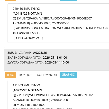
040450 ZMUBYNYX
(A0413/26 NOTAMN
Q) ZMUB/QFAHX/IV/NBO/A /000/069/4940N10006E007
A) ZMMN B) 2606040500 C) 2609040500
E) AD BIRDS CONCENTRATION WI 12KM RADIUS CENTRED ON ARP
493949N1000559E.
F) GND G) 800M AGL)
ZMUB
ДУГААР :
A0275/26
ЭХЛЭХ ХУГАЦАА (UTC) :
2026-05-18 01:00
ДУУСАХ ХУГАЦАА (UTC) :
2026-08-14 10:00
ICAO
НӨХЦӨЛ
ХӨРВҮҮЛСЭН
GRAPHIC
111303 ZMUBYNYX
(A0275/26 NOTAMN
Q) ZMUB/QWULW/IV/BO /W /000/146/4755N10652E002
A) ZMUB B) 2605180100 C) 2608141000
D) MON-FRI 0100-1000