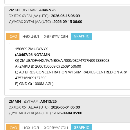
ZMKD
ДУГААР :
A0467/26
ЭХЛЭХ ХУГАЦАА (UTC) :
2026-06-15 06:09
ДУУСАХ ХУГАЦАА (UTC) :
2026-09-15 06:00
ICAO
НӨХЦӨЛ
ХӨРВҮҮЛСЭН
GRAPHIC
150609 ZMUBYNYX
(A0467/26 NOTAMN
Q) ZMUB/QFAHX/IV/NBO/A /000/082/4757N09138E003
A) ZMKD B) 2606150609 C) 2609150600
E) AD BIRDS CONCENTRATION WI 5KM RADIUS CENTRED ON ARP
475716N0913739E.
F) GND G) 1000M AGL)
ZMMN
ДУГААР :
A0413/26
ЭХЛЭХ ХУГАЦАА (UTC) :
2026-06-04 05:00
ДУУСАХ ХУГАЦАА (UTC) :
2026-09-04 05:00
ICAO
НӨХЦӨЛ
ХӨРВҮҮЛСЭН
GRAPHIC