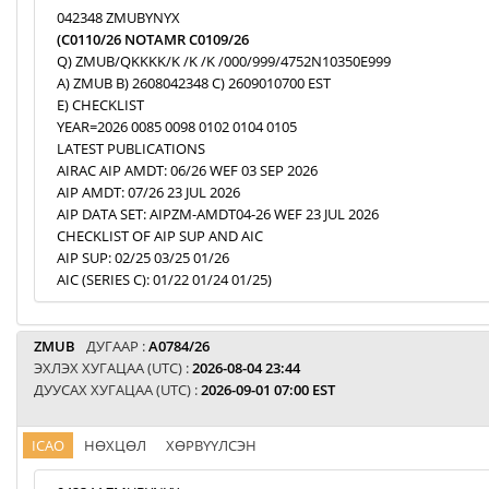
042348 ZMUBYNYX
(C0110/26 NOTAMR C0109/26
Q) ZMUB/QKKKK/K /K /K /000/999/4752N10350E999
A) ZMUB B) 2608042348 C) 2609010700 EST
E) CHECKLIST
YEAR=2026 0085 0098 0102 0104 0105
LATEST PUBLICATIONS
AIRAC AIP AMDT: 06/26 WEF 03 SEP 2026
AIP AMDT: 07/26 23 JUL 2026
AIP DATA SET: AIPZM-AMDT04-26 WEF 23 JUL 2026
CHECKLIST OF AIP SUP AND AIC
AIP SUP: 02/25 03/25 01/26
AIC (SERIES C): 01/22 01/24 01/25)
ZMUB
ДУГААР :
A0784/26
ЭХЛЭХ ХУГАЦАА (UTC) :
2026-08-04 23:44
ДУУСАХ ХУГАЦАА (UTC) :
2026-09-01 07:00 EST
ICAO
НӨХЦӨЛ
ХӨРВҮҮЛСЭН