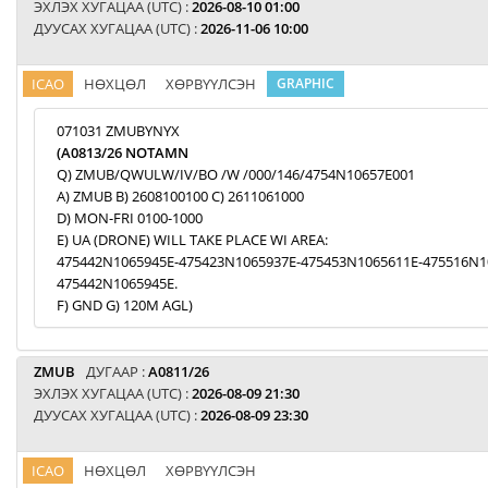
ЭХЛЭХ ХУГАЦАА (UTC) :
2026-08-10 01:00
ДУУСАХ ХУГАЦАА (UTC) :
2026-11-06 10:00
ICAO
НӨХЦӨЛ
ХӨРВҮҮЛСЭН
GRAPHIC
071031 ZMUBYNYX
(A0813/26 NOTAMN
Q) ZMUB/QWULW/IV/BO /W /000/146/4754N10657E001
A) ZMUB B) 2608100100 C) 2611061000
D) MON-FRI 0100-1000
E) UA (DRONE) WILL TAKE PLACE WI AREA:
475442N1065945E-475423N1065937E-475453N1065611E-475516N1
475442N1065945E.
F) GND G) 120M AGL)
ZMUB
ДУГААР :
A0811/26
ЭХЛЭХ ХУГАЦАА (UTC) :
2026-08-09 21:30
ДУУСАХ ХУГАЦАА (UTC) :
2026-08-09 23:30
ICAO
НӨХЦӨЛ
ХӨРВҮҮЛСЭН