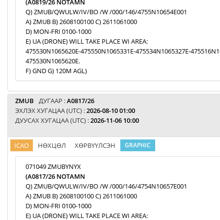
(A0819/26 NOTAMN
Q) ZMUB/QWULW/IV/BO /W /000/146/4755N10654E001
A) ZMUB B) 2608100100 C) 2611061000
D) MON-FRI 0100-1000
E) UA (DRONE) WILL TAKE PLACE WI AREA:
475530N1065620E-475550N1065331E-475534N1065327E-475516N1
475530N1065620E.
F) GND G) 120M AGL)
ZMUB
ДУГААР :
A0817/26
ЭХЛЭХ ХУГАЦАА (UTC) :
2026-08-10 01:00
ДУУСАХ ХУГАЦАА (UTC) :
2026-11-06 10:00
ICAO
НӨХЦӨЛ
ХӨРВҮҮЛСЭН
GRAPHIC
071049 ZMUBYNYX
(A0817/26 NOTAMN
Q) ZMUB/QWULW/IV/BO /W /000/146/4754N10657E001
A) ZMUB B) 2608100100 C) 2611061000
D) MON-FRI 0100-1000
E) UA (DRONE) WILL TAKE PLACE WI AREA: