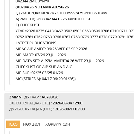
042344 ZMUBYNYX
(A0784/26 NOTAMR A0756/26
Q) ZMUB/QKKKK/K /K /K /000/999/4752N10350E999
A) ZMUB B) 2608042344 C) 2609010700 EST
E) CHECKLIST
YEAR=2026 0275 0413 0467 0502 0503 0563 0596 0706 0710 0711 07
0752 0761 0762 0763 0766 0767 0768 0776 0777 0778 0779 0781 078
LATEST PUBLICATIONS
AIRAC AIP AMDT: 06/26 WEF 03 SEP 2026
AIP AMDT: 07/26 23 JUL 2026
AIP DATA SET: AIPZM-AMDT04-26 WEF 23 JUL 2026
CHECKLIST OF AIP SUP AND AIC
AIP SUP: 02/25 03/25 01/26
AIC (SERIES A): 04/17 06/20 01/26))
ZMMN
ДУГААР :
A0783/26
ЭХЛЭХ ХУГАЦАА (UTC) :
2026-08-04 12:00
ДУУСАХ ХУГАЦАА (UTC) :
2026-08-17 02:00
ICAO
НӨХЦӨЛ
ХӨРВҮҮЛСЭН