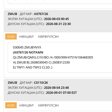
ZMUB
ДУГААР :
A0767/26
ЭХЛЭХ ХУГАЦАА (UTC) :
2026-08-03 00:45
ДУУСАХ ХУГАЦАА (UTC) :
2026-08-31 23:30
ICAO
НӨХЦӨЛ
ХӨРВҮҮЛСЭН
030045 ZMUBYNYX
(A0767/26 NOTAMN
Q) ZMUB/QMXLC/IV/BO /A /000/999/4751N10646E005
A) ZMUB B) 2608030045 C) 2608312330
E) TWY1 AND TWY2 CLSD .)
ZMUB
ДУГААР :
C0110/26
ЭХЛЭХ ХУГАЦАА (UTC) :
2026-08-04 23:48
ДУУСАХ ХУГАЦАА (UTC) :
2026-09-01 07:00 EST
ICAO
НӨХЦӨЛ
ХӨРВҮҮЛСЭН