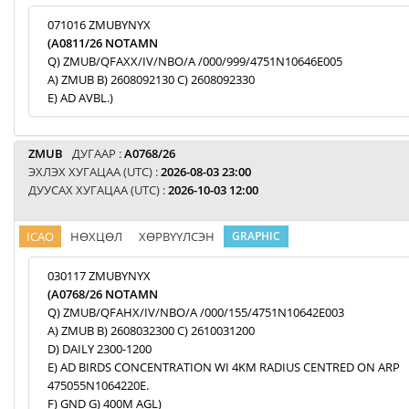
071016 ZMUBYNYX
(A0811/26 NOTAMN
Q) ZMUB/QFAXX/IV/NBO/A /000/999/4751N10646E005
A) ZMUB B) 2608092130 C) 2608092330
E) AD AVBL.)
ZMUB
ДУГААР :
A0768/26
ЭХЛЭХ ХУГАЦАА (UTC) :
2026-08-03 23:00
ДУУСАХ ХУГАЦАА (UTC) :
2026-10-03 12:00
ICAO
НӨХЦӨЛ
ХӨРВҮҮЛСЭН
GRAPHIC
030117 ZMUBYNYX
(A0768/26 NOTAMN
Q) ZMUB/QFAHX/IV/NBO/A /000/155/4751N10642E003
A) ZMUB B) 2608032300 C) 2610031200
D) DAILY 2300-1200
E) AD BIRDS CONCENTRATION WI 4KM RADIUS CENTRED ON ARP
475055N1064220E.
F) GND G) 400M AGL)