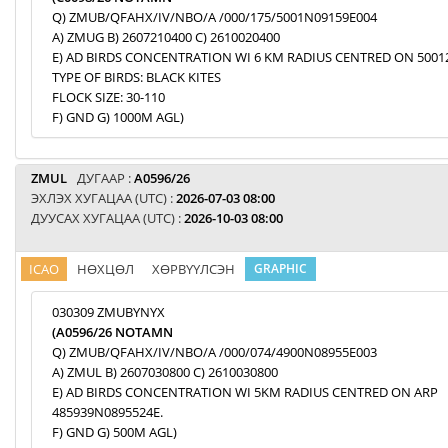
Q) ZMUB/QFAHX/IV/NBO/A /000/175/5001N09159E004
A) ZMUG B) 2607210400 C) 2610020400
E) AD BIRDS CONCENTRATION WI 6 KM RADIUS CENTRED ON 5001
TYPE OF BIRDS: BLACK KITES
FLOCK SIZE: 30-110
F) GND G) 1000M AGL)
ZMUL
ДУГААР :
A0596/26
ЭХЛЭХ ХУГАЦАА (UTC) :
2026-07-03 08:00
ДУУСАХ ХУГАЦАА (UTC) :
2026-10-03 08:00
ICAO
НӨХЦӨЛ
ХӨРВҮҮЛСЭН
GRAPHIC
030309 ZMUBYNYX
(A0596/26 NOTAMN
Q) ZMUB/QFAHX/IV/NBO/A /000/074/4900N08955E003
A) ZMUL B) 2607030800 C) 2610030800
E) AD BIRDS CONCENTRATION WI 5KM RADIUS CENTRED ON ARP
485939N0895524E.
F) GND G) 500M AGL)