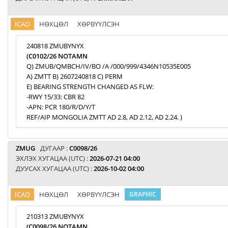
ICAO
НӨХЦӨЛ
ХӨРВҮҮЛСЭН
240818 ZMUBYNYX
(C0102/26 NOTAMN
Q) ZMUB/QMBCH/IV/BO /A /000/999/4346N10535E005
A) ZMTT B) 2607240818 C) PERM
E) BEARING STRENGTH CHANGED AS FLW:
-RWY 15/33: CBR 82
-APN: PCR 180/R/D/Y/T
REF/AIP MONGOLIA ZMTT AD 2.8, AD 2.12, AD 2.24. )
ZMUG
ДУГААР :
C0098/26
ЭХЛЭХ ХУГАЦАА (UTC) :
2026-07-21 04:00
ДУУСАХ ХУГАЦАА (UTC) :
2026-10-02 04:00
ICAO
НӨХЦӨЛ
ХӨРВҮҮЛСЭН
GRAPHIC
210313 ZMUBYNYX
(C0098/26 NOTAMN