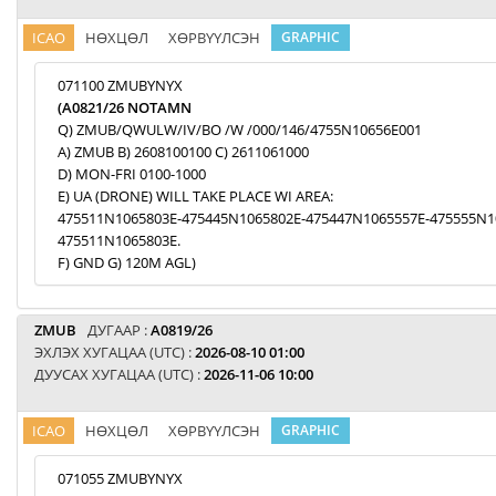
ICAO
НӨХЦӨЛ
ХӨРВҮҮЛСЭН
GRAPHIC
071100 ZMUBYNYX
(A0821/26 NOTAMN
Q) ZMUB/QWULW/IV/BO /W /000/146/4755N10656E001
A) ZMUB B) 2608100100 C) 2611061000
D) MON-FRI 0100-1000
E) UA (DRONE) WILL TAKE PLACE WI AREA:
475511N1065803E-475445N1065802E-475447N1065557E-475555N1
475511N1065803E.
F) GND G) 120M AGL)
ZMUB
ДУГААР :
A0819/26
ЭХЛЭХ ХУГАЦАА (UTC) :
2026-08-10 01:00
ДУУСАХ ХУГАЦАА (UTC) :
2026-11-06 10:00
ICAO
НӨХЦӨЛ
ХӨРВҮҮЛСЭН
GRAPHIC
071055 ZMUBYNYX