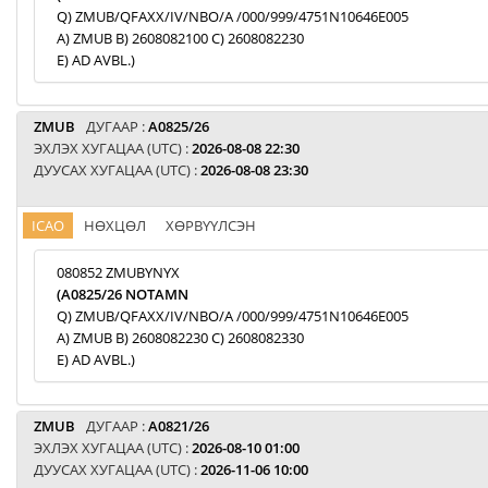
Q) ZMUB/QFAXX/IV/NBO/A /000/999/4751N10646E005
A) ZMUB B) 2608082100 C) 2608082230
E) AD AVBL.)
ZMUB
ДУГААР :
A0825/26
ЭХЛЭХ ХУГАЦАА (UTC) :
2026-08-08 22:30
ДУУСАХ ХУГАЦАА (UTC) :
2026-08-08 23:30
ICAO
НӨХЦӨЛ
ХӨРВҮҮЛСЭН
080852 ZMUBYNYX
(A0825/26 NOTAMN
Q) ZMUB/QFAXX/IV/NBO/A /000/999/4751N10646E005
A) ZMUB B) 2608082230 C) 2608082330
E) AD AVBL.)
ZMUB
ДУГААР :
A0821/26
ЭХЛЭХ ХУГАЦАА (UTC) :
2026-08-10 01:00
ДУУСАХ ХУГАЦАА (UTC) :
2026-11-06 10:00