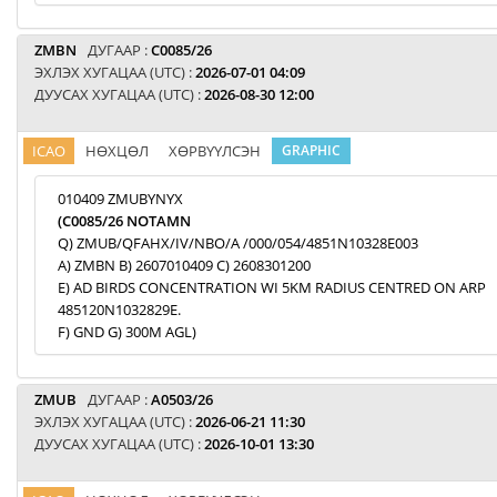
ZMBN
ДУГААР :
C0085/26
ЭХЛЭХ ХУГАЦАА (UTC) :
2026-07-01 04:09
ДУУСАХ ХУГАЦАА (UTC) :
2026-08-30 12:00
ICAO
НӨХЦӨЛ
ХӨРВҮҮЛСЭН
GRAPHIC
010409 ZMUBYNYX
(C0085/26 NOTAMN
Q) ZMUB/QFAHX/IV/NBO/A /000/054/4851N10328E003
A) ZMBN B) 2607010409 C) 2608301200
E) AD BIRDS CONCENTRATION WI 5KM RADIUS CENTRED ON ARP
485120N1032829E.
F) GND G) 300M AGL)
ZMUB
ДУГААР :
A0503/26
ЭХЛЭХ ХУГАЦАА (UTC) :
2026-06-21 11:30
ДУУСАХ ХУГАЦАА (UTC) :
2026-10-01 13:30