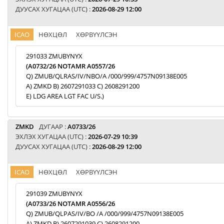
ДУУСАХ ХУГАЦАА (UTC) :
2026-08-29 12:00
ICAO
НӨХЦӨЛ
ХӨРВҮҮЛСЭН
291033 ZMUBYNYX
(A0732/26 NOTAMR A0557/26
Q) ZMUB/QLRAS/IV/NBO/A /000/999/4757N09138E005
A) ZMKD B) 2607291033 C) 2608291200
E) LDG AREA LGT FAC U/S.)
ZMKD
ДУГААР :
A0733/26
ЭХЛЭХ ХУГАЦАА (UTC) :
2026-07-29 10:39
ДУУСАХ ХУГАЦАА (UTC) :
2026-08-29 12:00
ICAO
НӨХЦӨЛ
ХӨРВҮҮЛСЭН
291039 ZMUBYNYX
(A0733/26 NOTAMR A0556/26
Q) ZMUB/QLPAS/IV/BO /A /000/999/4757N09138E005
A) ZMKD B) 2607291039 C) 2608291200