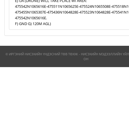
E) UA (DRONE) WILL TAKE PLACE WI AREA:
475542N1065616E-475511N1065625E-475524N1065508E-475518N1
475455N1065307E-475436N1064828E-475523N1064828E-475541N1
475542N1065616E.
F) GND G) 120M AGL)
© ИРГЭНИЙ НИСЭХИЙН ҮНДЭСНИЙ ТӨВ ТӨХХК - НИСЭХИЙН МЭДЭЭЛЛИЙН ҮЙЛ
ОН