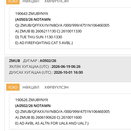
ICAO
НӨХЦӨЛ
ХӨРВҮҮЛСЭН
190643 ZMUBYNYX
(A0503/26 NOTAMN
Q) ZMUB/QFFXX/IV/NBO/A /000/999/4751N10646E005
A) ZMUB B) 2606211130 C) 2610011330
D) TUE THU SUN 1130-1330
E) AD FIREFIGHTING CAT 5 AVBL.)
ZMUB
ДУГААР :
A0502/26
ЭХЛЭХ ХУГАЦАА (UTC) :
2026-06-19 06:26
ДУУСАХ ХУГАЦАА (UTC) :
2026-10-01 16:00
ICAO
НӨХЦӨЛ
ХӨРВҮҮЛСЭН
190626 ZMUBYNYX
(A0502/26 NOTAMN
Q) ZMUB/QFAXX/IV/NBO/A /000/999/4751N10646E005
A) ZMUB B) 2606190626 C) 2610011600
E) AD AVBL AS ALTN FOR UAL6 AND UAL7.)