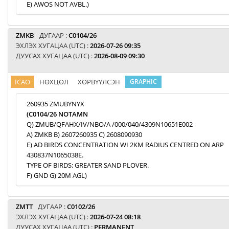
E) AWOS NOT AVBL.)
ZMKB
ДУГААР :
C0104/26
ЭХЛЭХ ХУГАЦАА (UTC) :
2026-07-26 09:35
ДУУСАХ ХУГАЦАА (UTC) :
2026-08-09 09:30
ICAO
НӨХЦӨЛ
ХӨРВҮҮЛСЭН
GRAPHIC
260935 ZMUBYNYX
(C0104/26 NOTAMN
Q) ZMUB/QFAHX/IV/NBO/A /000/040/4309N10651E002
A) ZMKB B) 2607260935 C) 2608090930
E) AD BIRDS CONCENTRATION WI 2KM RADIUS CENTRED ON ARP
430837N1065038E.
TYPE OF BIRDS: GREATER SAND PLOVER.
F) GND G) 20M AGL)
ZMTT
ДУГААР :
C0102/26
ЭХЛЭХ ХУГАЦАА (UTC) :
2026-07-24 08:18
ДУУСАХ ХУГАЦАА (UTC) :
PERMANENT