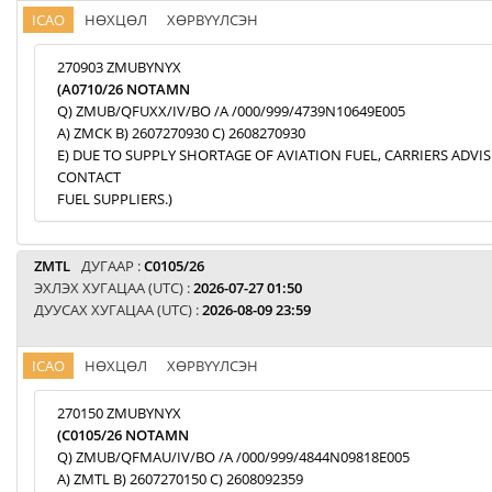
ICAO
НӨХЦӨЛ
ХӨРВҮҮЛСЭН
270903 ZMUBYNYX
(A0710/26 NOTAMN
Q) ZMUB/QFUXX/IV/BO /A /000/999/4739N10649E005
A) ZMCK B) 2607270930 C) 2608270930
E) DUE TO SUPPLY SHORTAGE OF AVIATION FUEL, CARRIERS ADVI
CONTACT
FUEL SUPPLIERS.)
ZMTL
ДУГААР :
C0105/26
ЭХЛЭХ ХУГАЦАА (UTC) :
2026-07-27 01:50
ДУУСАХ ХУГАЦАА (UTC) :
2026-08-09 23:59
ICAO
НӨХЦӨЛ
ХӨРВҮҮЛСЭН
270150 ZMUBYNYX
(C0105/26 NOTAMN
Q) ZMUB/QFMAU/IV/BO /A /000/999/4844N09818E005
A) ZMTL B) 2607270150 C) 2608092359