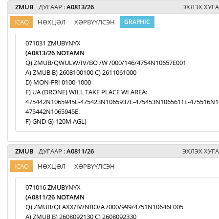
ZMUB
ДУГААР :
A0813/26
ЭХЛЭХ ХУГА
ICAO
НӨХЦӨЛ
ХӨРВҮҮЛСЭН
GRAPHIC
071031 ZMUBYNYX
(A0813/26 NOTAMN
Q) ZMUB/QWULW/IV/BO /W /000/146/4754N10657E001
A) ZMUB B) 2608100100 C) 2611061000
D) MON-FRI 0100-1000
E) UA (DRONE) WILL TAKE PLACE WI AREA:
475442N1065945E-475423N1065937E-475453N1065611E-475516N1
475442N1065945E.
F) GND G) 120M AGL)
ZMUB
ДУГААР :
A0811/26
ЭХЛЭХ ХУГА
ICAO
НӨХЦӨЛ
ХӨРВҮҮЛСЭН
071016 ZMUBYNYX
(A0811/26 NOTAMN
Q) ZMUB/QFAXX/IV/NBO/A /000/999/4751N10646E005
A) ZMUB B) 2608092130 C) 2608092330