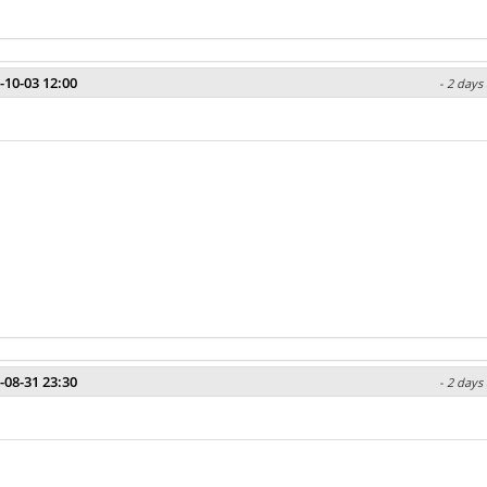
-10-03 12:00
- 2 days
-08-31 23:30
- 2 days