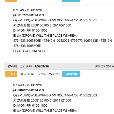
071049 ZMUBYNYX
(A0817/26 NOTAMN
Q) ZMUB/QWULW/IV/BO /W /000/146/4754N10657E001
A) ZMUB B) 2608100100 C) 2611061000
D) MON-FRI 0100-1000
E) UA (DRONE) WILL TAKE PLACE WI AREA:
475453N1065806E-475442N1065802E-475507N1065613E-475516N1
475453N1065806E.
F) GND G) 120M AGL)
ZMUB
ДУГААР :
A0809/26
ЭХЛЭХ ХУГА
ICAO
НӨХЦӨЛ
ХӨРВҮҮЛСЭН
GRAPHIC
070743 ZMUBYNYX
(A0809/26 NOTAMN
Q) ZMUB/QWULW/IV/BO /W /000/146/4753N10652E003
A) ZMUB B) 2608120100 C) 2611121000
D) MON-FRI 0100-1000
E) UA (DRONE) WILL TAKE PLACE WI AREA: