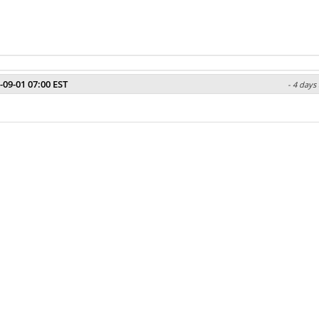
-09-01 07:00 EST
- 4 days