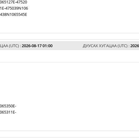
065127E-47520
1E-475039N106
5438N1065545E
ЦАА (UTC) :
2026-08-17 01:00
ДУУСАХ ХУГАЦАА (UTC) :
2026
065350E-
065311E-