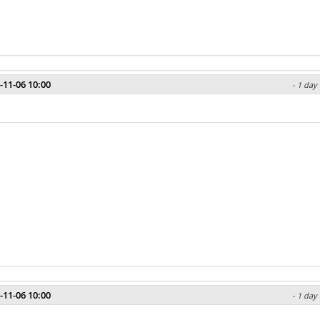
-11-06 10:00
- 1 day
-11-06 10:00
- 1 day