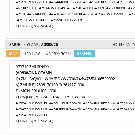
475516N1065632E-475444N1065636E-475415N1065532E-475353N1
4N1065010E-475148N1064924E-475034N1064802E-475030N106472
4717E-475046N1064749E-475211N1064825E-475423N1065113E-47
-475516N1065609E-475516N1065632E.
F) GND G) 120M AGL)
ZMUB
ДУГААР :
A0808/26
ЭХЛЭХ ХУГА
ICAO
НӨХЦӨЛ
ХӨРВҮҮЛСЭН
GRAPHIC
070710 ZMUBYNYX
(A0808/26 NOTAMN
Q) ZMUB/QWULW/IV/BO /W /000/146/4755N10652E002
A) ZMUB B) 2608170100 C) 2611171000
D) MON-FRI 0100-1000
E) UA (DRONE) WILL TAKE PLACE WI AREA:
475542N1065616E-475511N1065625E-475524N1065508E-475518N1
475455N1065307E-475436N1064828E-475523N1064828E-475541N1
475542N1065616E.
F) GND G) 120M AGL)