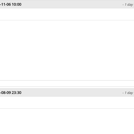
-11-06 10:00
- 1 day
-08-09 23:30
- 1 day