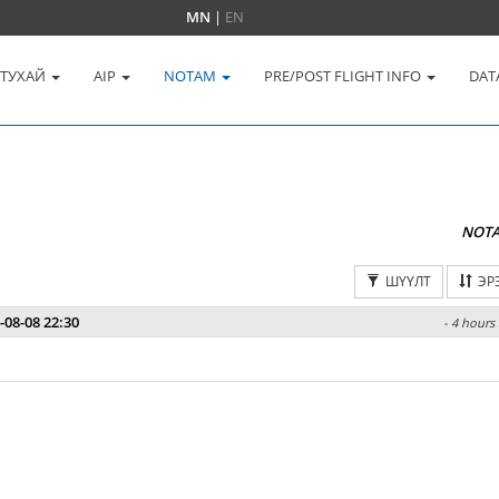
MN
|
EN
 ТУХАЙ
AIP
NOTAM
PRE/POST FLIGHT INFO
DAT
NOT
ШҮҮЛТ
ЭР
-08-08 22:30
- 4 hours 