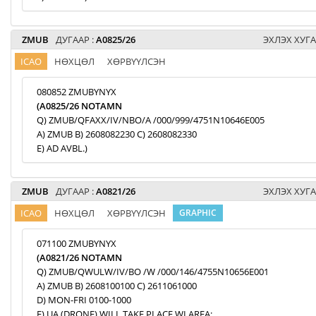
ZMUB
ДУГААР :
A0825/26
ЭХЛЭХ ХУГА
ICAO
НӨХЦӨЛ
ХӨРВҮҮЛСЭН
080852 ZMUBYNYX
(A0825/26 NOTAMN
Q) ZMUB/QFAXX/IV/NBO/A /000/999/4751N10646E005
A) ZMUB B) 2608082230 C) 2608082330
E) AD AVBL.)
ZMUB
ДУГААР :
A0821/26
ЭХЛЭХ ХУГА
ICAO
НӨХЦӨЛ
ХӨРВҮҮЛСЭН
GRAPHIC
071100 ZMUBYNYX
(A0821/26 NOTAMN
Q) ZMUB/QWULW/IV/BO /W /000/146/4755N10656E001
A) ZMUB B) 2608100100 C) 2611061000
D) MON-FRI 0100-1000
E) UA (DRONE) WILL TAKE PLACE WI AREA: