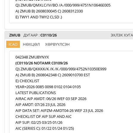
Q) ZMUB/QMXLC/IV/BO /A /000/999/4751N10646E005
A) ZMUB B) 2608030045 C) 2608312330
E) TWY1 AND TWY2 CLSD .)
ZMUB
ДУГААР :
C0110/26
ЭХЛЭХ ХУГА
ICAO
НӨХЦӨЛ
ХӨРВҮҮЛСЭН
042348 ZMUBYNYX
(C0110/26 NOTAMR C0109/26
Q) ZMUB/QKKKK/K /K /K /000/999/4752N10350E999
A) ZMUB B) 2608042348 C) 2609010700 EST
E) CHECKLIST
YEAR=2026 0085 0098 0102 0104 0105
LATEST PUBLICATIONS
AIRAC AIP AMDT: 06/26 WEF 03 SEP 2026
AIP AMDT: 07/26 23 JUL 2026
AIP DATA SET: AIPZM-AMDT04-26 WEF 23 JUL 2026
CHECKLIST OF AIP SUP AND AIC
AIP SUP: 02/25 03/25 01/26
AIC (SERIES C): 01/22 01/24 01/25)