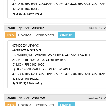
475511N1065803E-475445N1065802E-475447N1065557E-475555N1
475511N1065803E.
F) GND G) 120M AGL)
ZMUB
ДУГААР :
A0819/26
ЭХЛЭХ ХУГА
ICAO
НӨХЦӨЛ
ХӨРВҮҮЛСЭН
GRAPHIC
071055 ZMUBYNYX
(A0819/26 NOTAMN
Q) ZMUB/QWULW/IV/BO /W /000/146/4755N10654E001
A) ZMUB B) 2608100100 C) 2611061000
D) MON-FRI 0100-1000
E) UA (DRONE) WILL TAKE PLACE WI AREA:
475530N1065620E-475550N1065331E-475534N1065327E-475516N1
475530N1065620E.
F) GND G) 120M AGL)
ZMUB
ДУГААР :
A0817/26
ЭХЛЭХ ХУГА
ICAO
НӨХЦӨЛ
ХӨРВҮҮЛСЭН
GRAPHIC