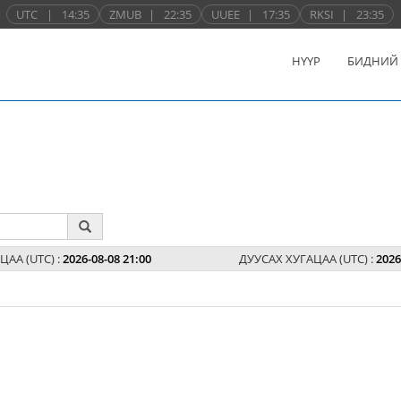
UTC
|
14:35
ZMUB
|
22:35
UUEE
|
17:35
RKSI
|
23:35
НҮҮР
БИДНИЙ
ЦАА (UTC) :
2026-08-08 21:00
ДУУСАХ ХУГАЦАА (UTC) :
2026