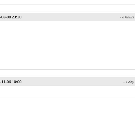
-08-08 23:30
- 6 hours 
-11-06 10:00
- 1 day