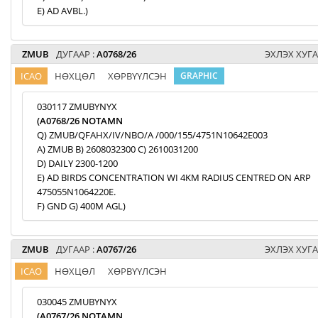
E) AD AVBL.)
ZMUB
ДУГААР :
A0768/26
ЭХЛЭХ ХУГА
ICAO
НӨХЦӨЛ
ХӨРВҮҮЛСЭН
GRAPHIC
030117 ZMUBYNYX
(A0768/26 NOTAMN
Q) ZMUB/QFAHX/IV/NBO/A /000/155/4751N10642E003
A) ZMUB B) 2608032300 C) 2610031200
D) DAILY 2300-1200
E) AD BIRDS CONCENTRATION WI 4KM RADIUS CENTRED ON ARP
475055N1064220E.
F) GND G) 400M AGL)
ZMUB
ДУГААР :
A0767/26
ЭХЛЭХ ХУГА
ICAO
НӨХЦӨЛ
ХӨРВҮҮЛСЭН
030045 ZMUBYNYX
(A0767/26 NOTAMN