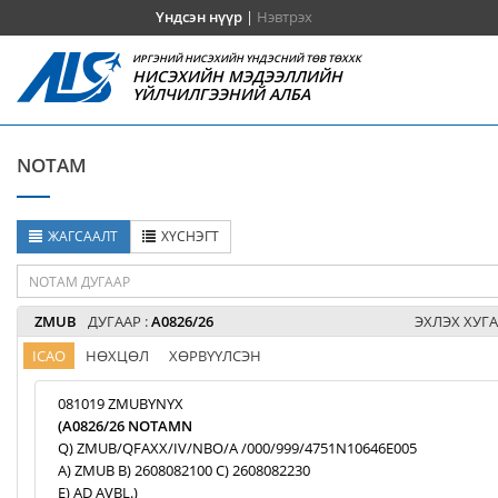
Үндсэн нүүр
|
Нэвтрэх
ИРГЭНИЙ НИСЭХИЙН ҮНДЭСНИЙ ТӨВ ТӨХХК
НИСЭХИЙН МЭДЭЭЛЛИЙН
ҮЙЛЧИЛГЭЭНИЙ АЛБА
NOTAM
ЖАГСААЛТ
ХҮСНЭГТ
ZMUB
ДУГААР :
A0826/26
ЭХЛЭХ ХУГА
ICAO
НӨХЦӨЛ
ХӨРВҮҮЛСЭН
081019 ZMUBYNYX
(A0826/26 NOTAMN
Q) ZMUB/QFAXX/IV/NBO/A /000/999/4751N10646E005
A) ZMUB B) 2608082100 C) 2608082230
E) AD AVBL.)