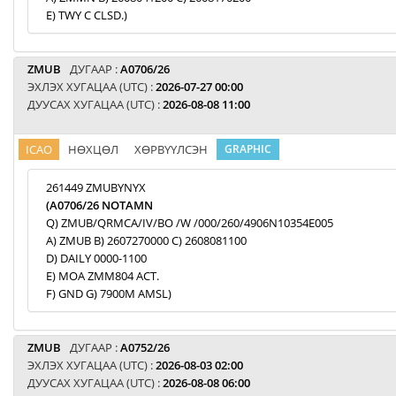
E) TWY C CLSD.)
ZMUB
ДУГААР :
A0706/26
ЭХЛЭХ ХУГАЦАА (UTC) :
2026-07-27 00:00
ДУУСАХ ХУГАЦАА (UTC) :
2026-08-08 11:00
ICAO
НӨХЦӨЛ
ХӨРВҮҮЛСЭН
GRAPHIC
261449 ZMUBYNYX
(A0706/26 NOTAMN
Q) ZMUB/QRMCA/IV/BO /W /000/260/4906N10354E005
A) ZMUB B) 2607270000 C) 2608081100
D) DAILY 0000-1100
E) MOA ZMM804 ACT.
F) GND G) 7900M AMSL)
ZMUB
ДУГААР :
A0752/26
ЭХЛЭХ ХУГАЦАА (UTC) :
2026-08-03 02:00
ДУУСАХ ХУГАЦАА (UTC) :
2026-08-08 06:00