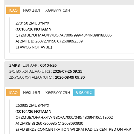
ICAO
НӨХЦӨЛ
ХӨРВҮҮЛСЭН
270150 ZMUBYNYX
(C0105/26 NOTAMN
Q) ZMUB/QFMAU/IV/BO /A /000/999/4844N09818E005
A) ZMTL B) 2607270150 C) 2608092359
E) AWOS NOT AVBL.)
ZMKB
ДУГААР :
C0104/26
ЭХЛЭХ ХУГАЦАА (UTC) :
2026-07-26 09:35
ДУУСАХ ХУГАЦАА (UTC) :
2026-08-09 09:30
ICAO
НӨХЦӨЛ
ХӨРВҮҮЛСЭН
GRAPHIC
260935 ZMUBYNYX
(C0104/26 NOTAMN
Q) ZMUB/QFAHX/IV/NBO/A /000/040/4309N10651E002
A) ZMKB B) 2607260935 C) 2608090930
E) AD BIRDS CONCENTRATION WI 2KM RADIUS CENTRED ON ARP