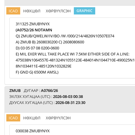
ICAO
НӨХЦӨЛ
ХӨРВҮҮЛСЭН
GRAPHIC
311325 ZMUBYNYX
(A0752/26 NOTAMN
Q) ZMUB/QWELW/IV/BO /W /000/214/4826N10507E074
A) ZMUB B) 2608030200 C) 2608080600
D) 03 05 07 08 0200-0600
E) MIL EXER WILL TAKE PLACE WI 7.5KM EITHER SIDE OF A LINE:
475038N1064557E-481324N1055123E-484014N1044710E-490025N1
8N1034411E-485120N1032829E
F) GND G) 6500M AMSL)
ZMUB
ДУГААР :
A0766/26
ЭХЛЭХ ХУГАЦАА (UTC) :
2026-08-03 00:38
ДУУСАХ ХУГАЦАА (UTC) :
2026-08-31 23:30
ICAO
НӨХЦӨЛ
ХӨРВҮҮЛСЭН
030038 ZMUBYNYX