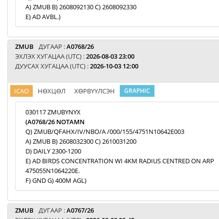
A) ZMUB B) 2608092130 C) 2608092330
E) AD AVBL.)
ZMUB
ДУГААР :
A0768/26
ЭХЛЭХ ХУГАЦАА (UTC) :
2026-08-03 23:00
ДУУСАХ ХУГАЦАА (UTC) :
2026-10-03 12:00
ICAO
НӨХЦӨЛ
ХӨРВҮҮЛСЭН
GRAPHIC
030117 ZMUBYNYX
(A0768/26 NOTAMN
Q) ZMUB/QFAHX/IV/NBO/A /000/155/4751N10642E003
A) ZMUB B) 2608032300 C) 2610031200
D) DAILY 2300-1200
E) AD BIRDS CONCENTRATION WI 4KM RADIUS CENTRED ON ARP
475055N1064220E.
F) GND G) 400M AGL)
ZMUB
ДУГААР :
A0767/26