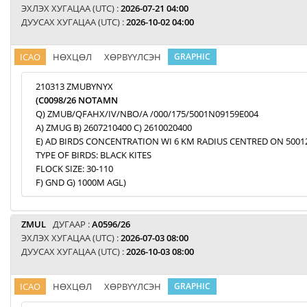
ЭХЛЭХ ХУГАЦАА (UTC) :
2026-07-21 04:00
ДУУСАХ ХУГАЦАА (UTC) :
2026-10-02 04:00
ICAO
НӨХЦӨЛ
ХӨРВҮҮЛСЭН
GRAPHIC
210313 ZMUBYNYX
(C0098/26 NOTAMN
Q) ZMUB/QFAHX/IV/NBO/A /000/175/5001N09159E004
A) ZMUG B) 2607210400 C) 2610020400
E) AD BIRDS CONCENTRATION WI 6 KM RADIUS CENTRED ON 5001
TYPE OF BIRDS: BLACK KITES
FLOCK SIZE: 30-110
F) GND G) 1000M AGL)
ZMUL
ДУГААР :
A0596/26
ЭХЛЭХ ХУГАЦАА (UTC) :
2026-07-03 08:00
ДУУСАХ ХУГАЦАА (UTC) :
2026-10-03 08:00
ICAO
НӨХЦӨЛ
ХӨРВҮҮЛСЭН
GRAPHIC