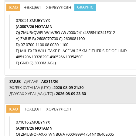
ICAO
НӨХЦӨЛ
ХӨРВҮҮЛСЭН
GRAPHIC
070651 ZMUBYNYX
(A0807/26 NOTAMN
Q) ZMUB/QWELW/IV/BO /W /000/241/4858N10341E012
A) ZMUB B) 2608070700 C) 2608081100
D) 07 0700-1100 08 0030-1100
E) MIL EXER WILL TAKE PLACE WI 2.5KM EITHER SIDE OF LINE:
485120N1032829E-490526N1035450E.
F) GND G) 3000M AGL)
ZMUB
ДУГААР :
A0811/26
ЭХЛЭХ ХУГАЦАА (UTC) :
2026-08-09 21:30
ДУУСАХ ХУГАЦАА (UTC) :
2026-08-09 23:30
ICAO
НӨХЦӨЛ
ХӨРВҮҮЛСЭН
071016 ZMUBYNYX
(A0811/26 NOTAMN
Q) ZMUB/QFAXX/IV/NBO/A /000/999/4751N10646E005