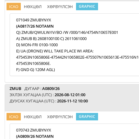
ICAO
НӨХЦӨЛ
ХӨРВҮҮЛСЭН
GRAPHIC
071049 ZMUBYNYX
(A0817/26 NOTAMN
Q) ZMUB/QWULW/IV/BO /W /000/146/4754N10657E001
A) ZMUB B) 2608100100 C) 2611061000
D) MON-FRI 0100-1000
E) UA (DRONE) WILL TAKE PLACE WI AREA:
475453N1065806E-475442N1065802E-475507N1065613E-475516N1
475453N1065806E.
F) GND G) 120M AGL)
ZMUB
ДУГААР :
A0809/26
ЭХЛЭХ ХУГАЦАА (UTC) :
2026-08-12 01:00
ДУУСАХ ХУГАЦАА (UTC) :
2026-11-12 10:00
ICAO
НӨХЦӨЛ
ХӨРВҮҮЛСЭН
GRAPHIC
070743 ZMUBYNYX
(A0809/26 NOTAMN