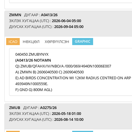
ZMMN
ДУГААР :
A0413/26
ЭХЛЭХ ХУГАЦАА (UTC) :
2026-06-04 05:00
ДУУСАХ ХУГАЦАА (UTC) :
2026-09-04 05:00
ICAO
НӨХЦӨЛ
ХӨРВҮҮЛСЭН
GRAPHIC
040450 ZMUBYNYX
(A0413/26 NOTAMN
Q) ZMUB/QFAHX/IV/NBO/A /000/069/4940N10006E007
A) ZMMN B) 2606040500 C) 2609040500
E) AD BIRDS CONCENTRATION WI 12KM RADIUS CENTRED ON ARP
493949N1000559E.
F) GND G) 800M AGL)
ZMUB
ДУГААР :
A0275/26
ЭХЛЭХ ХУГАЦАА (UTC) :
2026-05-18 01:00
ДУУСАХ ХУГАЦАА (UTC) :
2026-08-14 10:00