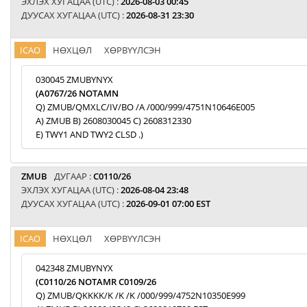
ЭХЛЭХ ХУГАЦАА (UTC) :
2026-08-03 00:45
ДУУСАХ ХУГАЦАА (UTC) :
2026-08-31 23:30
ICAO
НӨХЦӨЛ
ХӨРВҮҮЛСЭН
030045 ZMUBYNYX
(A0767/26 NOTAMN
Q) ZMUB/QMXLC/IV/BO /A /000/999/4751N10646E005
A) ZMUB B) 2608030045 C) 2608312330
E) TWY1 AND TWY2 CLSD .)
ZMUB
ДУГААР :
C0110/26
ЭХЛЭХ ХУГАЦАА (UTC) :
2026-08-04 23:48
ДУУСАХ ХУГАЦАА (UTC) :
2026-09-01 07:00 EST
ICAO
НӨХЦӨЛ
ХӨРВҮҮЛСЭН
042348 ZMUBYNYX
(C0110/26 NOTAMR C0109/26
Q) ZMUB/QKKKK/K /K /K /000/999/4752N10350E999