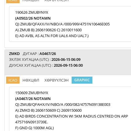
190626 ZMUBYNYX
(A0502/26 NOTAMN
Q) ZMUB/QFAXX/IV/NBO/A /000/999/4751N10646E005
A) ZMUB B) 2606190626 C) 2610011600
E) AD AVBL AS ALTN FOR UAL6 AND UAL7.)
ZMKD
ДУГААР :
A0467/26
ЭХЛЭХ ХУГАЦАА (UTC) :
2026-06-15 06:09
ДУУСАХ ХУГАЦАА (UTC) :
2026-09-15 06:00
ICAO
НӨХЦӨЛ
ХӨРВҮҮЛСЭН
GRAPHIC
150609 ZMUBYNYX
(A0467/26 NOTAMN
Q) ZMUB/QFAHX/IV/NBO/A /000/082/4757N09138E003
A) ZMKD B) 2606150609 C) 2609150600
E) AD BIRDS CONCENTRATION WI 5KM RADIUS CENTRED ON ARP
475716N0913739E.
F) GND G) 1000M AGL)