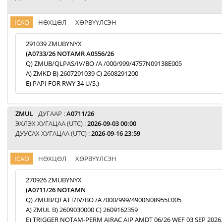
ICAO
НӨХЦӨЛ
ХӨРВҮҮЛСЭН
291039 ZMUBYNYX
(A0733/26 NOTAMR A0556/26
Q) ZMUB/QLPAS/IV/BO /A /000/999/4757N09138E005
A) ZMKD B) 2607291039 C) 2608291200
E) PAPI FOR RWY 34 U/S.)
ZMUL
ДУГААР :
A0711/26
ЭХЛЭХ ХУГАЦАА (UTC) :
2026-09-03 00:00
ДУУСАХ ХУГАЦАА (UTC) :
2026-09-16 23:59
ICAO
НӨХЦӨЛ
ХӨРВҮҮЛСЭН
270926 ZMUBYNYX
(A0711/26 NOTAMN
Q) ZMUB/QFATT/IV/BO /A /000/999/4900N08955E005
A) ZMUL B) 2609030000 C) 2609162359
E) TRIGGER NOTAM-PERM AIRAC AIP AMDT 06/26 WEF 03 SEP 2026