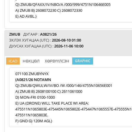
Q) ZMUB/QFAXX/IV/NBO/A /000/999/4751N10646E005
A) ZMUB B) 2608072230 C) 2608072330
E) AD AVBL.)
ZMUB
ДУГААР :
A0821/26
ЭХЛЭХ ХУГАЦАА (UTC) :
2026-08-10 01:00
ДУУСАХ ХУГАЦАА (UTC) :
2026-11-06 10:00
ICAO
НӨХЦӨЛ
ХӨРВҮҮЛСЭН
GRAPHIC
071100 ZMUBYNYX
(A0821/26 NOTAMN
Q) ZMUB/QWULW/IV/BO /W /000/146/4755N10656E001
A) ZMUB B) 2608100100 C) 2611061000
D) MON-FRI 0100-1000
E) UA (DRONE) WILL TAKE PLACE WI AREA:
475511N1065803E-475445N1065802E-475447N1065557E-475555N1
475511N1065803E.
F) GND G) 120M AGL)