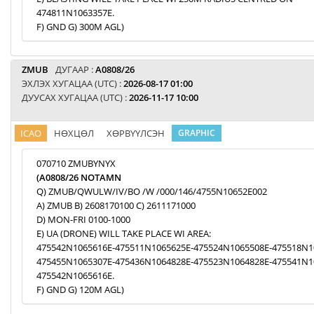
474811N1063357E.
F) GND G) 300M AGL)
ZMUB
ДУГААР :
A0808/26
ЭХЛЭХ ХУГАЦАА (UTC) :
2026-08-17 01:00
ДУУСАХ ХУГАЦАА (UTC) :
2026-11-17 10:00
ICAO
НӨХЦӨЛ
ХӨРВҮҮЛСЭН
GRAPHIC
070710 ZMUBYNYX
(A0808/26 NOTAMN
Q) ZMUB/QWULW/IV/BO /W /000/146/4755N10652E002
A) ZMUB B) 2608170100 C) 2611171000
D) MON-FRI 0100-1000
E) UA (DRONE) WILL TAKE PLACE WI AREA:
475542N1065616E-475511N1065625E-475524N1065508E-475518N1
475455N1065307E-475436N1064828E-475523N1064828E-475541N1
475542N1065616E.
F) GND G) 120M AGL)