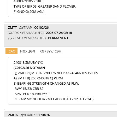
430837N1065038E.
TYPE OF BIRDS: GREATER SAND PLOVER.
F) GND G) 20M AGL)
ZMTT
ДУГААР :
C0102/26
ЭХЛЭХ ХУГАЦАА (UTC) :
2026-07-24 08:18
ДУУСАХ ХУГАЦАА (UTC) :
PERMANENT
ICAO
НӨХЦӨЛ
ХӨРВҮҮЛСЭН
240818 ZMUBYNYX
(C0102/26 NOTAMN
Q) ZMUB/QMBCH/IV/BO /A /000/999/4346N10535E005
A) ZMTT B) 2607240818 C) PERM
E) BEARING STRENGTH CHANGED AS FLW:
-RWY 15/33: CBR 82
-APN: PCR 180/R/D/Y/T
REF/AIP MONGOLIA ZMTT AD 2.8, AD 2.12, AD 2.24. )
ZMUG
ДУГААР :
C0098/26