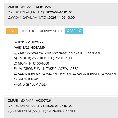
ZMUB
ДУГААР :
A0813/26
ЭХЛЭХ ХУГАЦАА (UTC) :
2026-08-10 01:00
ДУУСАХ ХУГАЦАА (UTC) :
2026-11-06 10:00
ICAO
НӨХЦӨЛ
ХӨРВҮҮЛСЭН
GRAPHIC
071031 ZMUBYNYX
(A0813/26 NOTAMN
Q) ZMUB/QWULW/IV/BO /W /000/146/4754N10657E001
A) ZMUB B) 2608100100 C) 2611061000
D) MON-FRI 0100-1000
E) UA (DRONE) WILL TAKE PLACE WI AREA:
475442N1065945E-475423N1065937E-475453N1065611E-475516N1
475442N1065945E.
F) GND G) 120M AGL)
ZMUB
ДУГААР :
A0807/26
ЭХЛЭХ ХУГАЦАА (UTC) :
2026-08-07 07:00
ДУУСАХ ХУГАЦАА (UTC) :
2026-08-08 11:00