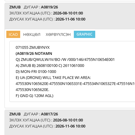
ZMUB
ДУГААР :
A0819/26
ЭХЛЭХ ХУГАЦАА (UTC) :
2026-08-10 01:00
ДУУСАХ ХУГАЦАА (UTC) :
2026-11-06 10:00
ICAO
НӨХЦӨЛ
ХӨРВҮҮЛСЭН
GRAPHIC
071055 ZMUBYNYX
(A0819/26 NOTAMN
Q) ZMUB/QWULW/IV/BO /W /000/146/4755N10654E001
A) ZMUB B) 2608100100 C) 2611061000
D) MON-FRI 0100-1000
E) UA (DRONE) WILL TAKE PLACE WI AREA:
475530N1065620E-475550N1065331E-475534N1065327E-475516N1
475530N1065620E.
F) GND G) 120M AGL)
ZMUB
ДУГААР :
A0817/26
ЭХЛЭХ ХУГАЦАА (UTC) :
2026-08-10 01:00
ДУУСАХ ХУГАЦАА (UTC) :
2026-11-06 10:00