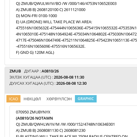
Q) ZMUB/QWULW/IV/BO /W /000/146/4753N10652E003
A) ZMUB B) 2608120100 C) 2611121000
D) MON-FRI 0100-1000
E) UA (DRONE) WILL TAKE PLACE WI AREA:
475516N1065632E-475444N1065636E-475415N1065532E-475353N1
4N1065010E-475148N1064924E-475034N1064802E-475030N106472
4717E-475046N1064749E-475211N1064825E-475423N1065113E-47
-475516N1065609E-475516N1065632E.
F) GND G) 120M AGL)
ZMUB
ДУГААР :
A0810/26
ЭХЛЭХ ХУГАЦАА (UTC) :
2026-08-08 11:30
ДУУСАХ ХУГАЦАА (UTC) :
2026-08-08 12:30
ICAO
НӨХЦӨЛ
ХӨРВҮҮЛСЭН
GRAPHIC
070950 ZMUBYNYX
(A0810/26 NOTAMN
Q) ZMUB/QWHLW/IV/M /W /000/152/4748N10634E001
A) ZMUB B) 2608081130 C) 2608081230
E) BLASTING WILL TAKE PLACE WI 250M RADIUS CENTRED ON