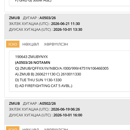
F) GND G) 300M AGL)
ZMUB
ДУГААР :
A0503/26
ЭХЛЭХ ХУГАЦАА (UTC) :
2026-06-21 11:30
ДУУСАХ ХУГАЦАА (UTC) :
2026-10-01 13:30
ICAO
НӨХЦӨЛ
ХӨРВҮҮЛСЭН
190643 ZMUBYNYX
(A0503/26 NOTAMN
Q) ZMUB/QFFXX/IV/NBO/A /000/999/4751N10646E005
A) ZMUB B) 2606211130 C) 2610011330
D) TUE THU SUN 1130-1330
E) AD FIREFIGHTING CAT 5 AVBL.)
ZMUB
ДУГААР :
A0502/26
ЭХЛЭХ ХУГАЦАА (UTC) :
2026-06-19 06:26
ДУУСАХ ХУГАЦАА (UTC) :
2026-10-01 16:00
ICAO
НӨХЦӨЛ
ХӨРВҮҮЛСЭН