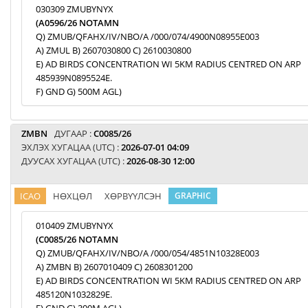
030309 ZMUBYNYX
(A0596/26 NOTAMN
Q) ZMUB/QFAHX/IV/NBO/A /000/074/4900N08955E003
A) ZMUL B) 2607030800 C) 2610030800
E) AD BIRDS CONCENTRATION WI 5KM RADIUS CENTRED ON ARP
485939N0895524E.
F) GND G) 500M AGL)
ZMBN
ДУГААР :
C0085/26
ЭХЛЭХ ХУГАЦАА (UTC) :
2026-07-01 04:09
ДУУСАХ ХУГАЦАА (UTC) :
2026-08-30 12:00
ICAO
НӨХЦӨЛ
ХӨРВҮҮЛСЭН
GRAPHIC
010409 ZMUBYNYX
(C0085/26 NOTAMN
Q) ZMUB/QFAHX/IV/NBO/A /000/054/4851N10328E003
A) ZMBN B) 2607010409 C) 2608301200
E) AD BIRDS CONCENTRATION WI 5KM RADIUS CENTRED ON ARP
485120N1032829E.