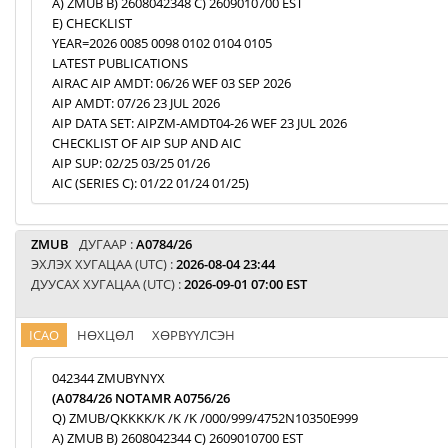
A) ZMUB B) 2608042348 C) 2609010700 EST
E) CHECKLIST
YEAR=2026 0085 0098 0102 0104 0105
LATEST PUBLICATIONS
AIRAC AIP AMDT: 06/26 WEF 03 SEP 2026
AIP AMDT: 07/26 23 JUL 2026
AIP DATA SET: AIPZM-AMDT04-26 WEF 23 JUL 2026
CHECKLIST OF AIP SUP AND AIC
AIP SUP: 02/25 03/25 01/26
AIC (SERIES C): 01/22 01/24 01/25)
ZMUB
ДУГААР :
A0784/26
ЭХЛЭХ ХУГАЦАА (UTC) :
2026-08-04 23:44
ДУУСАХ ХУГАЦАА (UTC) :
2026-09-01 07:00 EST
ICAO
НӨХЦӨЛ
ХӨРВҮҮЛСЭН
042344 ZMUBYNYX
(A0784/26 NOTAMR A0756/26
Q) ZMUB/QKKKK/K /K /K /000/999/4752N10350E999
A) ZMUB B) 2608042344 C) 2609010700 EST