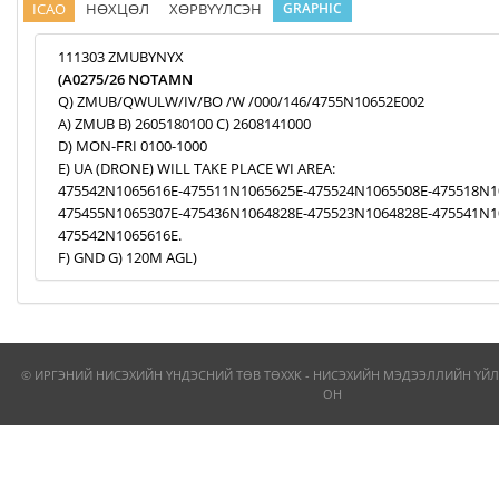
ICAO
НӨХЦӨЛ
ХӨРВҮҮЛСЭН
GRAPHIC
111303 ZMUBYNYX
(A0275/26 NOTAMN
Q) ZMUB/QWULW/IV/BO /W /000/146/4755N10652E002
A) ZMUB B) 2605180100 C) 2608141000
D) MON-FRI 0100-1000
E) UA (DRONE) WILL TAKE PLACE WI AREA:
475542N1065616E-475511N1065625E-475524N1065508E-475518N1
475455N1065307E-475436N1064828E-475523N1064828E-475541N1
475542N1065616E.
F) GND G) 120M AGL)
© ИРГЭНИЙ НИСЭХИЙН ҮНДЭСНИЙ ТӨВ ТӨХХК - НИСЭХИЙН МЭДЭЭЛЛИЙН ҮЙЛ
ОН