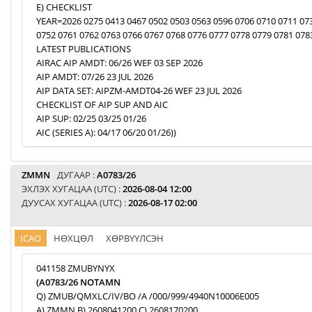
E) CHECKLIST
YEAR=2026 0275 0413 0467 0502 0503 0563 0596 0706 0710 0711 07
0752 0761 0762 0763 0766 0767 0768 0776 0777 0778 0779 0781 078
LATEST PUBLICATIONS
AIRAC AIP AMDT: 06/26 WEF 03 SEP 2026
AIP AMDT: 07/26 23 JUL 2026
AIP DATA SET: AIPZM-AMDT04-26 WEF 23 JUL 2026
CHECKLIST OF AIP SUP AND AIC
AIP SUP: 02/25 03/25 01/26
AIC (SERIES A): 04/17 06/20 01/26))
ZMMN
ДУГААР :
A0783/26
ЭХЛЭХ ХУГАЦАА (UTC) :
2026-08-04 12:00
ДУУСАХ ХУГАЦАА (UTC) :
2026-08-17 02:00
ICAO
НӨХЦӨЛ
ХӨРВҮҮЛСЭН
041158 ZMUBYNYX
(A0783/26 NOTAMN
Q) ZMUB/QMXLC/IV/BO /A /000/999/4940N10006E005
A) ZMMN B) 2608041200 C) 2608170200