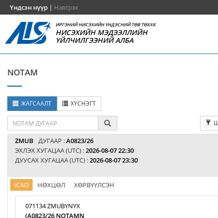
Үндсэн нүүр
|
Нэвтрэх
ИРГЭНИЙ НИСЭХИЙН ҮНДЭСНИЙ ТӨВ ТӨХХК
НИСЭХИЙН МЭДЭЭЛЛИЙН
ҮЙЛЧИЛГЭЭНИЙ АЛБА
NOTAM
ЖАГСААЛТ
ХҮСНЭГТ
Ш
ZMUB
ДУГААР :
A0823/26
ЭХЛЭХ ХУГАЦАА (UTC) :
2026-08-07 22:30
ДУУСАХ ХУГАЦАА (UTC) :
2026-08-07 23:30
ICAO
НӨХЦӨЛ
ХӨРВҮҮЛСЭН
071134 ZMUBYNYX
(A0823/26 NOTAMN