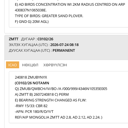
E) AD BIRDS CONCENTRATION WI 2KM RADIUS CENTRED ON ARP
430837N1065038E.
TYPE OF BIRDS: GREATER SAND PLOVER.
F) GND G) 20M AGL)
ZMTT
ДУГААР :
C0102/26
ЭХЛЭХ ХУГАЦАА (UTC) :
2026-07-24 08:18
ДУУСАХ ХУГАЦАА (UTC) :
PERMANENT
ICAO
НӨХЦӨЛ
ХӨРВҮҮЛСЭН
240818 ZMUBYNYX
(C0102/26 NOTAMN
Q) ZMUB/QMBCH/IV/BO /A /000/999/4346N10535E005
A) ZMTT B) 2607240818 C) PERM
E) BEARING STRENGTH CHANGED AS FLW:
-RWY 15/33: CBR 82
-APN: PCR 180/R/D/Y/T
REF/AIP MONGOLIA ZMTT AD 2.8, AD 2.12, AD 2.24. )