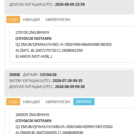
ДУУСАХ ХУГАЦАА (UTC) :
2026-08-09 23:59
ICAO
НӨХЦӨЛ
ХӨРВҮҮЛСЭН
270150 ZMUBYNYX
(C0105/26 NOTAMN
Q) ZMUB/QFMAU/IV/BO /A /000/999/4844N09818E005
A) ZMTL B) 2607270150 C) 2608092359
E) AWOS NOT AVBL.)
ZMKB
ДУГААР :
C0104/26
ЭХЛЭХ ХУГАЦАА (UTC) :
2026-07-26 09:35
ДУУСАХ ХУГАЦАА (UTC) :
2026-08-09 09:30
ICAO
НӨХЦӨЛ
ХӨРВҮҮЛСЭН
GRAPHIC
260935 ZMUBYNYX
(C0104/26 NOTAMN
Q) ZMUB/QFAHX/IV/NBO/A /000/040/4309N10651E002
A) ZMKB B) 2607260935 C) 2608090930