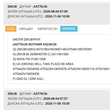
ZMUB
ДУГААР :
A0776/26
ЭХЛЭХ ХУГАЦАА (UTC) :
2026-08-04 07:09
ДУУСАХ ХУГАЦАА (UTC) :
2026-11-06 10:00
ICAO
НӨХЦӨЛ
ХӨРВҮҮЛСЭН
GRAPHIC
040709 ZMUBYNYX
(A0776/26 NOTAMR A0230/26
Q) ZMUB/QWULW/IV/BO/W/000/146/4754N10657E001
A) ZMUB B) 2608040709 C) 2611061000
D) MON-FRI 0100-1000
E) UA (DRONE) WILL TAKE PLACE WI AREA:
475442N1065945E-475423N1065937E-475453N1065611E-475516N1
475442N1065945E.
F) GND G) 120M AGL)
ZMUB
ДУГААР :
A0779/26
ЭХЛЭХ ХУГАЦАА (UTC) :
2026-08-04 07:57
ДУУСАХ ХУГАЦАА (UTC) :
2026-11-06 10:00