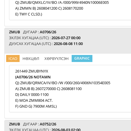
Q) ZMUB/QMXLC/IV/BO /A /000/999/4940N10006E005
A) ZMMN B) 2608041200 C) 2608170200
E) TWY C CLSD.)
ZMUB
ДУГААР :
A0706/26
ЭХЛЭХ ХУГАЦАА (UTC) :
2026-07-27 00:00
ДУУСАХ ХУГАЦАА (UTC) :
2026-08-08 11:00
ICAO
НӨХЦӨЛ
ХӨРВҮҮЛСЭН
GRAPHIC
261449 ZMUBYNYX
(A0706/26 NOTAMN
Q) ZMUB/QRMCA/IV/BO /W /000/260/4906N10354E005
A) ZMUB B) 2607270000 C) 2608081100
D) DAILY 0000-1100
E) MOA ZMM804 ACT.
F) GND G) 7900M AMSL)
ZMUB
ДУГААР :
A0752/26
ЭХЛЭХ ХУГАЦАА (UTC) :
2026-08-03 02:00