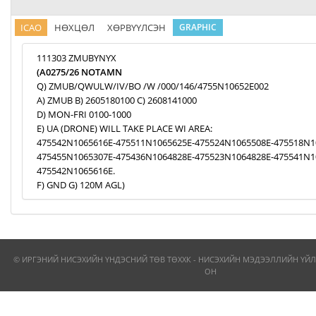
ICAO
НӨХЦӨЛ
ХӨРВҮҮЛСЭН
GRAPHIC
111303 ZMUBYNYX
(A0275/26 NOTAMN
Q) ZMUB/QWULW/IV/BO /W /000/146/4755N10652E002
A) ZMUB B) 2605180100 C) 2608141000
D) MON-FRI 0100-1000
E) UA (DRONE) WILL TAKE PLACE WI AREA:
475542N1065616E-475511N1065625E-475524N1065508E-475518N1
475455N1065307E-475436N1064828E-475523N1064828E-475541N1
475542N1065616E.
F) GND G) 120M AGL)
© ИРГЭНИЙ НИСЭХИЙН ҮНДЭСНИЙ ТӨВ ТӨХХК - НИСЭХИЙН МЭДЭЭЛЛИЙН ҮЙЛ
ОН