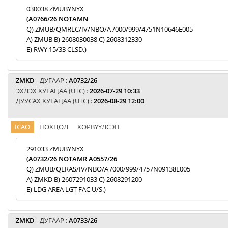
030038 ZMUBYNYX
(A0766/26 NOTAMN
Q) ZMUB/QMRLC/IV/NBO/A /000/999/4751N10646E005
A) ZMUB B) 2608030038 C) 2608312330
E) RWY 15/33 CLSD.)
ZMKD
ДУГААР :
A0732/26
ЭХЛЭХ ХУГАЦАА (UTC) :
2026-07-29 10:33
ДУУСАХ ХУГАЦАА (UTC) :
2026-08-29 12:00
ICAO
НӨХЦӨЛ
ХӨРВҮҮЛСЭН
291033 ZMUBYNYX
(A0732/26 NOTAMR A0557/26
Q) ZMUB/QLRAS/IV/NBO/A /000/999/4757N09138E005
A) ZMKD B) 2607291033 C) 2608291200
E) LDG AREA LGT FAC U/S.)
ZMKD
ДУГААР :
A0733/26