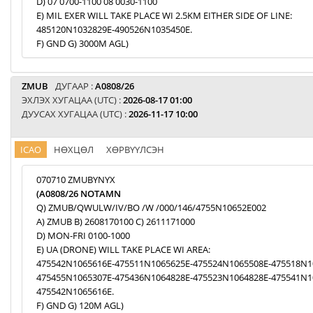
D) 07 0700-1100 08 0030-1100
E) MIL EXER WILL TAKE PLACE WI 2.5KM EITHER SIDE OF LINE:
485120N1032829E-490526N1035450E.
F) GND G) 3000M AGL)
ZMUB
ДУГААР :
A0808/26
ЭХЛЭХ ХУГАЦАА (UTC) :
2026-08-17 01:00
ДУУСАХ ХУГАЦАА (UTC) :
2026-11-17 10:00
ICAO
НӨХЦӨЛ
ХӨРВҮҮЛСЭН
070710 ZMUBYNYX
(A0808/26 NOTAMN
Q) ZMUB/QWULW/IV/BO /W /000/146/4755N10652E002
A) ZMUB B) 2608170100 C) 2611171000
D) MON-FRI 0100-1000
E) UA (DRONE) WILL TAKE PLACE WI AREA:
475542N1065616E-475511N1065625E-475524N1065508E-475518N1
475455N1065307E-475436N1064828E-475523N1064828E-475541N1
475542N1065616E.
F) GND G) 120M AGL)