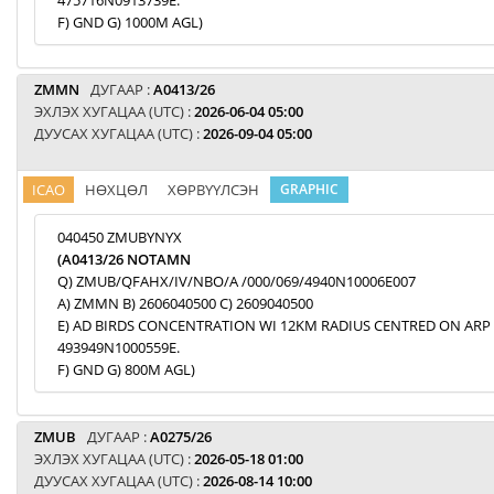
475716N0913739E.
F) GND G) 1000M AGL)
ZMMN
ДУГААР :
A0413/26
ЭХЛЭХ ХУГАЦАА (UTC) :
2026-06-04 05:00
ДУУСАХ ХУГАЦАА (UTC) :
2026-09-04 05:00
ICAO
НӨХЦӨЛ
ХӨРВҮҮЛСЭН
GRAPHIC
040450 ZMUBYNYX
(A0413/26 NOTAMN
Q) ZMUB/QFAHX/IV/NBO/A /000/069/4940N10006E007
A) ZMMN B) 2606040500 C) 2609040500
E) AD BIRDS CONCENTRATION WI 12KM RADIUS CENTRED ON ARP
493949N1000559E.
F) GND G) 800M AGL)
ZMUB
ДУГААР :
A0275/26
ЭХЛЭХ ХУГАЦАА (UTC) :
2026-05-18 01:00
ДУУСАХ ХУГАЦАА (UTC) :
2026-08-14 10:00