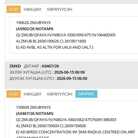
ICAO
НӨХЦӨЛ
ХӨРВҮҮЛСЭН
190626 ZMUBYNYX
(A0502/26 NOTAMN
Q) ZMUB/QFAXX/IV/NBO/A /000/999/4751N10646E005
A) ZMUB B) 2606190626 C) 2610011600
E) AD AVBL AS ALTN FOR UAL6 AND UAL7.)
ZMKD
ДУГААР :
A0467/26
ЭХЛЭХ ХУГАЦАА (UTC) :
2026-06-15 06:09
ДУУСАХ ХУГАЦАА (UTC) :
2026-09-15 06:00
ICAO
НӨХЦӨЛ
ХӨРВҮҮЛСЭН
GRAPHIC
150609 ZMUBYNYX
(A0467/26 NOTAMN
Q) ZMUB/QFAHX/IV/NBO/A /000/082/4757N09138E003
A) ZMKD B) 2606150609 C) 2609150600
E) AD BIRDS CONCENTRATION WI 5KM RADIUS CENTRED ON ARP