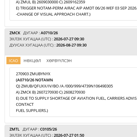
A) ZMUL B) 2609030000 C) 2609162359
E) TRIGGER NOTAM-PERM AIRAC AIP AMDT 06/26 WEF 03 SEP 2026
-CHANGE OF VISUAL APPROACH CHART.)
ZMCK
ДУГААР :
A0710/26
ЭХЛЭХ ХУГАЦАА (UTC) :
2026-07-27 09:30
ДУУСАХ ХУГАЦАА (UTC) :
2026-08-27 09:30
ICAO
НӨХЦӨЛ
ХӨРВҮҮЛСЭН
270903 ZMUBYNYX
(A0710/26 NOTAMN
Q) ZMUB/QFUXX/IV/BO /A /000/999/4739N10649E005
A) ZMCK B) 2607270930 C) 2608270930
E) DUE TO SUPPLY SHORTAGE OF AVIATION FUEL, CARRIERS ADVI
CONTACT
FUEL SUPPLIERS.)
ZMTL
ДУГААР :
C0105/26
ЭХЛЭХ ХУГАЦАА (UTC) :
2026-07-27 01:50