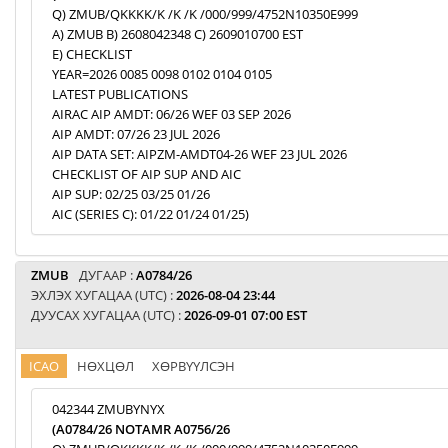
Q) ZMUB/QKKKK/K /K /K /000/999/4752N10350E999
A) ZMUB B) 2608042348 C) 2609010700 EST
E) CHECKLIST
YEAR=2026 0085 0098 0102 0104 0105
LATEST PUBLICATIONS
AIRAC AIP AMDT: 06/26 WEF 03 SEP 2026
AIP AMDT: 07/26 23 JUL 2026
AIP DATA SET: AIPZM-AMDT04-26 WEF 23 JUL 2026
CHECKLIST OF AIP SUP AND AIC
AIP SUP: 02/25 03/25 01/26
AIC (SERIES C): 01/22 01/24 01/25)
ZMUB
ДУГААР :
A0784/26
ЭХЛЭХ ХУГАЦАА (UTC) :
2026-08-04 23:44
ДУУСАХ ХУГАЦАА (UTC) :
2026-09-01 07:00 EST
ICAO
НӨХЦӨЛ
ХӨРВҮҮЛСЭН
042344 ZMUBYNYX
(A0784/26 NOTAMR A0756/26