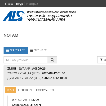
Үндсэн нүүр
|
Нэвтрэх
ИРГЭНИЙ НИСЭХИЙН ҮНДЭСНИЙ ТӨВ ТӨХХК
НИСЭХИЙН МЭДЭЭЛЛИЙН
ҮЙЛЧИЛГЭЭНИЙ АЛБА
NOTAM
ЖАГСААЛТ
ХҮСНЭГТ
Ш
ZMUB
ДУГААР :
A0809/26
ЭХЛЭХ ХУГАЦАА (UTC) :
2026-08-12 01:00
ДУУСАХ ХУГАЦАА (UTC) :
2026-11-12 10:00
ICAO
НӨХЦӨЛ
ХӨРВҮҮЛСЭН
070743 ZMUBYNYX
(A0809/26 NOTAMN