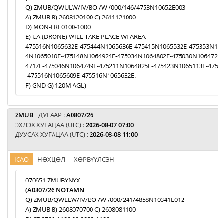
Q) ZMUB/QWULW/IV/BO /W /000/146/4753N10652E003
A) ZMUB B) 2608120100 C) 2611121000
D) MON-FRI 0100-1000
E) UA (DRONE) WILL TAKE PLACE WI AREA:
475516N1065632E-475444N1065636E-475415N1065532E-475353N1
4N1065010E-475148N1064924E-475034N1064802E-475030N106472
4717E-475046N1064749E-475211N1064825E-475423N1065113E-47
-475516N1065609E-475516N1065632E.
F) GND G) 120M AGL)
ZMUB
ДУГААР :
A0807/26
ЭХЛЭХ ХУГАЦАА (UTC) :
2026-08-07 07:00
ДУУСАХ ХУГАЦАА (UTC) :
2026-08-08 11:00
ICAO
НӨХЦӨЛ
ХӨРВҮҮЛСЭН
070651 ZMUBYNYX
(A0807/26 NOTAMN
Q) ZMUB/QWELW/IV/BO /W /000/241/4858N10341E012
A) ZMUB B) 2608070700 C) 2608081100