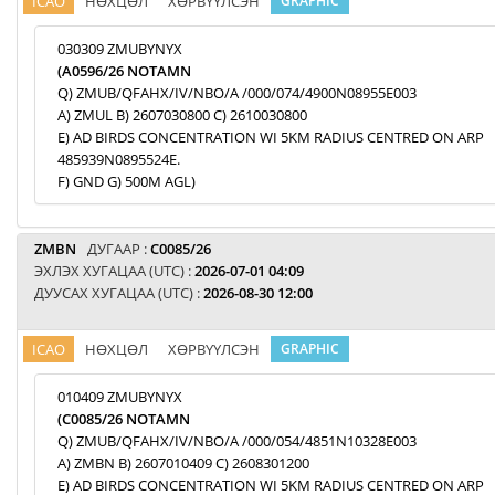
ICAO
НӨХЦӨЛ
ХӨРВҮҮЛСЭН
GRAPHIC
030309 ZMUBYNYX
(A0596/26 NOTAMN
Q) ZMUB/QFAHX/IV/NBO/A /000/074/4900N08955E003
A) ZMUL B) 2607030800 C) 2610030800
E) AD BIRDS CONCENTRATION WI 5KM RADIUS CENTRED ON ARP
485939N0895524E.
F) GND G) 500M AGL)
ZMBN
ДУГААР :
C0085/26
ЭХЛЭХ ХУГАЦАА (UTC) :
2026-07-01 04:09
ДУУСАХ ХУГАЦАА (UTC) :
2026-08-30 12:00
ICAO
НӨХЦӨЛ
ХӨРВҮҮЛСЭН
GRAPHIC
010409 ZMUBYNYX
(C0085/26 NOTAMN
Q) ZMUB/QFAHX/IV/NBO/A /000/054/4851N10328E003
A) ZMBN B) 2607010409 C) 2608301200
E) AD BIRDS CONCENTRATION WI 5KM RADIUS CENTRED ON ARP