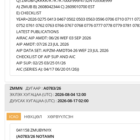
Q) ZMUB/QKKKK/K /K /K /000/999/4752N10350E999
A) ZMUB B) 2608042344 C) 2609010700 EST
E) CHECKLIST
YEAR=2026 0275 0413 0467 0502 0503 0563 0596 0706 0710 0711 07
0752 0761 0762 0763 0766 0767 0768 0776 0777 0778 0779 0781 078
LATEST PUBLICATIONS
AIRAC AIP AMDT: 06/26 WEF 03 SEP 2026
AIP AMDT: 07/26 23 JUL 2026
AIP DATA SET: AIPZM-AMDT04-26 WEF 23 JUL 2026
CHECKLIST OF AIP SUP AND AIC
AIP SUP: 02/25 03/25 01/26
AIC (SERIES A): 04/17 06/20 01/26))
ZMMN
ДУГААР :
A0783/26
ЭХЛЭХ ХУГАЦАА (UTC) :
2026-08-04 12:00
ДУУСАХ ХУГАЦАА (UTC) :
2026-08-17 02:00
ICAO
НӨХЦӨЛ
ХӨРВҮҮЛСЭН
041158 ZMUBYNYX
(A0783/26 NOTAMN