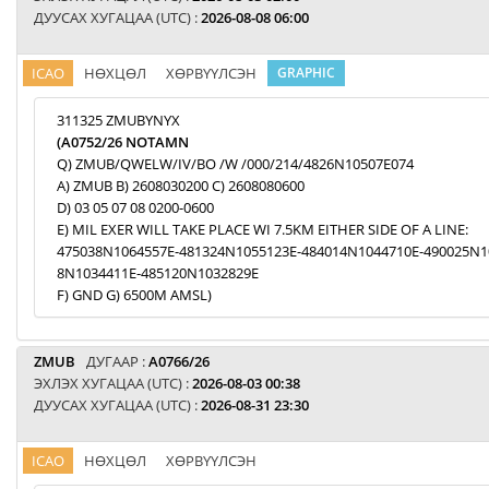
ДУУСАХ ХУГАЦАА (UTC) :
2026-08-08 06:00
ICAO
НӨХЦӨЛ
ХӨРВҮҮЛСЭН
GRAPHIC
311325 ZMUBYNYX
(A0752/26 NOTAMN
Q) ZMUB/QWELW/IV/BO /W /000/214/4826N10507E074
A) ZMUB B) 2608030200 C) 2608080600
D) 03 05 07 08 0200-0600
E) MIL EXER WILL TAKE PLACE WI 7.5KM EITHER SIDE OF A LINE:
475038N1064557E-481324N1055123E-484014N1044710E-490025N1
8N1034411E-485120N1032829E
F) GND G) 6500M AMSL)
ZMUB
ДУГААР :
A0766/26
ЭХЛЭХ ХУГАЦАА (UTC) :
2026-08-03 00:38
ДУУСАХ ХУГАЦАА (UTC) :
2026-08-31 23:30
ICAO
НӨХЦӨЛ
ХӨРВҮҮЛСЭН