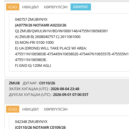
ICAO
НӨХЦӨЛ
ХӨРВҮҮЛСЭН
GRAPHIC
040757 ZMUBYNYX
(A0779/26 NOTAMR A0233/26
Q) ZMUB/QWULW/IV/BO/W/000/146/4755N10656E001
A) ZMUB B) 2608040757 C) 2611061000
D) MON-FRI 0100-1000
E) UA (DRONE) WILL TAKE PLACE WI AREA:
475511N1065803E-475445N1065802E-475447N1065557E-475555N1
475511N1065803E.
F) GND G) 120M AGL)
ZMUB
ДУГААР :
C0110/26
ЭХЛЭХ ХУГАЦАА (UTC) :
2026-08-04 23:48
ДУУСАХ ХУГАЦАА (UTC) :
2026-09-01 07:00 EST
ICAO
НӨХЦӨЛ
ХӨРВҮҮЛСЭН
042348 ZMUBYNYX
(C0110/26 NOTAMR C0109/26