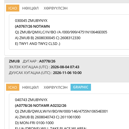
ICAO
НӨХЦӨЛ
ХӨРВҮҮЛСЭН
030045 ZMUBYNYX
(A0767/26 NOTAMN
Q) ZMUB/QMXLC/IV/BO /A /000/999/4751N10646E005
A) ZMUB B) 2608030045 C) 2608312330
E) TWY1 AND TWY2 CLSD .)
ZMUB
ДУГААР :
A0778/26
ЭХЛЭХ ХУГАЦАА (UTC) :
2026-08-04 07:43
ДУУСАХ ХУГАЦАА (UTC) :
2026-11-06 10:00
ICAO
НӨХЦӨЛ
ХӨРВҮҮЛСЭН
GRAPHIC
040743 ZMUBYNYX
(A0778/26 NOTAMR A0232/26
Q) ZMUB/QWULW/IV/BO/W/000/146/4755N10654E001
A) ZMUB B) 2608040743 C) 2611061000
D) MON-FRI 0100-1000
E) UA (DRONE) WILL TAKE PLACE WI AREA: