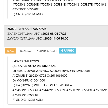
475530N1065620E-475550N1065331E-475534N1065327E-475516N1
475530N1065620E.
F) GND G) 120M AGL)
ZMUB
ДУГААР :
A0777/26
ЭХЛЭХ ХУГАЦАА (UTC) :
2026-08-04 07:23
ДУУСАХ ХУГАЦАА (UTC) :
2026-11-06 10:00
ICAO
НӨХЦӨЛ
ХӨРВҮҮЛСЭН
GRAPHIC
040723 ZMUBYNYX
(A0777/26 NOTAMR A0231/26
Q) ZMUB/QWULW/IV/BO/W/000/146/4754N10657E001
A) ZMUB B) 2608040723 C) 2611061000
D) MON-FRI 0100-1000
E) UA (DRONE) WILL TAKE PLACE WI AREA:
475453N1065806E-475442N1065802E-475507N1065613E-475516N1
475453N1065806E.
F) GND G) 120M AGL)