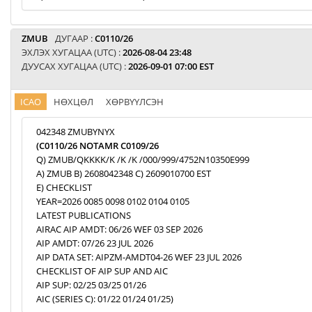
ZMUB
ДУГААР :
C0110/26
ЭХЛЭХ ХУГАЦАА (UTC) :
2026-08-04 23:48
ДУУСАХ ХУГАЦАА (UTC) :
2026-09-01 07:00 EST
ICAO
НӨХЦӨЛ
ХӨРВҮҮЛСЭН
042348 ZMUBYNYX
(C0110/26 NOTAMR C0109/26
Q) ZMUB/QKKKK/K /K /K /000/999/4752N10350E999
A) ZMUB B) 2608042348 C) 2609010700 EST
E) CHECKLIST
YEAR=2026 0085 0098 0102 0104 0105
LATEST PUBLICATIONS
AIRAC AIP AMDT: 06/26 WEF 03 SEP 2026
AIP AMDT: 07/26 23 JUL 2026
AIP DATA SET: AIPZM-AMDT04-26 WEF 23 JUL 2026
CHECKLIST OF AIP SUP AND AIC
AIP SUP: 02/25 03/25 01/26
AIC (SERIES C): 01/22 01/24 01/25)