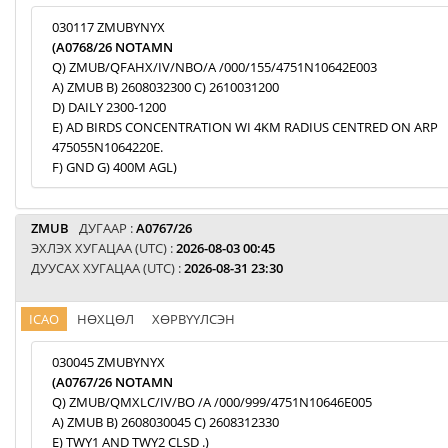
030117 ZMUBYNYX
(A0768/26 NOTAMN
Q) ZMUB/QFAHX/IV/NBO/A /000/155/4751N10642E003
A) ZMUB B) 2608032300 C) 2610031200
D) DAILY 2300-1200
E) AD BIRDS CONCENTRATION WI 4KM RADIUS CENTRED ON ARP
475055N1064220E.
F) GND G) 400M AGL)
ZMUB
ДУГААР :
A0767/26
ЭХЛЭХ ХУГАЦАА (UTC) :
2026-08-03 00:45
ДУУСАХ ХУГАЦАА (UTC) :
2026-08-31 23:30
ICAO
НӨХЦӨЛ
ХӨРВҮҮЛСЭН
030045 ZMUBYNYX
(A0767/26 NOTAMN
Q) ZMUB/QMXLC/IV/BO /A /000/999/4751N10646E005
A) ZMUB B) 2608030045 C) 2608312330
E) TWY1 AND TWY2 CLSD .)