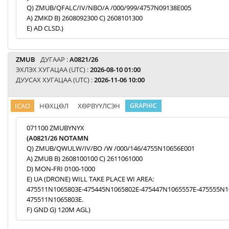
Q) ZMUB/QFALC/IV/NBO/A /000/999/4757N09138E005
A) ZMKD B) 2608092300 C) 2608101300
E) AD CLSD.)
ZMUB
ДУГААР :
A0821/26
ЭХЛЭХ ХУГАЦАА (UTC) :
2026-08-10 01:00
ДУУСАХ ХУГАЦАА (UTC) :
2026-11-06 10:00
ICAO
НӨХЦӨЛ
ХӨРВҮҮЛСЭН
GRAPHIC
071100 ZMUBYNYX
(A0821/26 NOTAMN
Q) ZMUB/QWULW/IV/BO /W /000/146/4755N10656E001
A) ZMUB B) 2608100100 C) 2611061000
D) MON-FRI 0100-1000
E) UA (DRONE) WILL TAKE PLACE WI AREA:
475511N1065803E-475445N1065802E-475447N1065557E-475555N1
475511N1065803E.
F) GND G) 120M AGL)