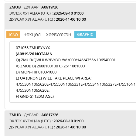
ZMUB
ДУГААР :
A0819/26
ЭХЛЭХ ХУГАЦАА (UTC) :
2026-08-10 01:00
ДУУСАХ ХУГАЦАА (UTC) :
2026-11-06 10:00
ICAO
НӨХЦӨЛ
ХӨРВҮҮЛСЭН
GRAPHIC
071055 ZMUBYNYX
(A0819/26 NOTAMN
Q) ZMUB/QWULW/IV/BO /W /000/146/4755N10654E001
A) ZMUB B) 2608100100 C) 2611061000
D) MON-FRI 0100-1000
E) UA (DRONE) WILL TAKE PLACE WI AREA:
475530N1065620E-475550N1065331E-475534N1065327E-475516N1
475530N1065620E.
F) GND G) 120M AGL)
ZMUB
ДУГААР :
A0817/26
ЭХЛЭХ ХУГАЦАА (UTC) :
2026-08-10 01:00
ДУУСАХ ХУГАЦАА (UTC) :
2026-11-06 10:00