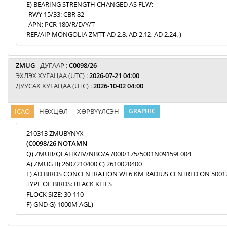
E) BEARING STRENGTH CHANGED AS FLW:
-RWY 15/33: CBR 82
-APN: PCR 180/R/D/Y/T
REF/AIP MONGOLIA ZMTT AD 2.8, AD 2.12, AD 2.24. )
ZMUG
ДУГААР :
C0098/26
ЭХЛЭХ ХУГАЦАА (UTC) :
2026-07-21 04:00
ДУУСАХ ХУГАЦАА (UTC) :
2026-10-02 04:00
ICAO
НӨХЦӨЛ
ХӨРВҮҮЛСЭН
GRAPHIC
210313 ZMUBYNYX
(C0098/26 NOTAMN
Q) ZMUB/QFAHX/IV/NBO/A /000/175/5001N09159E004
A) ZMUG B) 2607210400 C) 2610020400
E) AD BIRDS CONCENTRATION WI 6 KM RADIUS CENTRED ON 5001
TYPE OF BIRDS: BLACK KITES
FLOCK SIZE: 30-110
F) GND G) 1000M AGL)