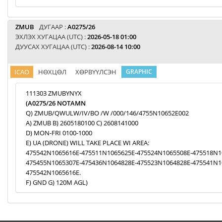
ZMUB
ДУГААР :
A0275/26
ЭХЛЭХ ХУГАЦАА (UTC) :
2026-05-18 01:00
ДУУСАХ ХУГАЦАА (UTC) :
2026-08-14 10:00
ICAO
НӨХЦӨЛ
ХӨРВҮҮЛСЭН
GRAPHIC
111303 ZMUBYNYX
(A0275/26 NOTAMN
Q) ZMUB/QWULW/IV/BO /W /000/146/4755N10652E002
A) ZMUB B) 2605180100 C) 2608141000
D) MON-FRI 0100-1000
E) UA (DRONE) WILL TAKE PLACE WI AREA:
475542N1065616E-475511N1065625E-475524N1065508E-475518N1
475455N1065307E-475436N1064828E-475523N1064828E-475541N1
475542N1065616E.
F) GND G) 120M AGL)