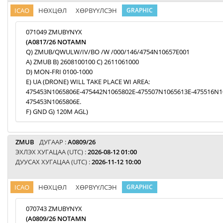
ICAO
НӨХЦӨЛ
ХӨРВҮҮЛСЭН
GRAPHIC
071049 ZMUBYNYX
(A0817/26 NOTAMN
Q) ZMUB/QWULW/IV/BO /W /000/146/4754N10657E001
A) ZMUB B) 2608100100 C) 2611061000
D) MON-FRI 0100-1000
E) UA (DRONE) WILL TAKE PLACE WI AREA:
475453N1065806E-475442N1065802E-475507N1065613E-475516N1
475453N1065806E.
F) GND G) 120M AGL)
ZMUB
ДУГААР :
A0809/26
ЭХЛЭХ ХУГАЦАА (UTC) :
2026-08-12 01:00
ДУУСАХ ХУГАЦАА (UTC) :
2026-11-12 10:00
ICAO
НӨХЦӨЛ
ХӨРВҮҮЛСЭН
GRAPHIC
070743 ZMUBYNYX
(A0809/26 NOTAMN