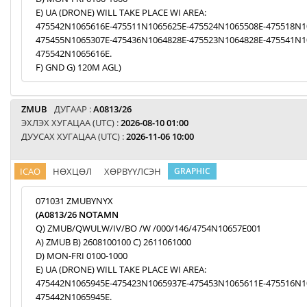
E) UA (DRONE) WILL TAKE PLACE WI AREA:
475542N1065616E-475511N1065625E-475524N1065508E-475518N1
475455N1065307E-475436N1064828E-475523N1064828E-475541N1
475542N1065616E.
F) GND G) 120M AGL)
ZMUB
ДУГААР :
A0813/26
ЭХЛЭХ ХУГАЦАА (UTC) :
2026-08-10 01:00
ДУУСАХ ХУГАЦАА (UTC) :
2026-11-06 10:00
ICAO
НӨХЦӨЛ
ХӨРВҮҮЛСЭН
GRAPHIC
071031 ZMUBYNYX
(A0813/26 NOTAMN
Q) ZMUB/QWULW/IV/BO /W /000/146/4754N10657E001
A) ZMUB B) 2608100100 C) 2611061000
D) MON-FRI 0100-1000
E) UA (DRONE) WILL TAKE PLACE WI AREA:
475442N1065945E-475423N1065937E-475453N1065611E-475516N1
475442N1065945E.