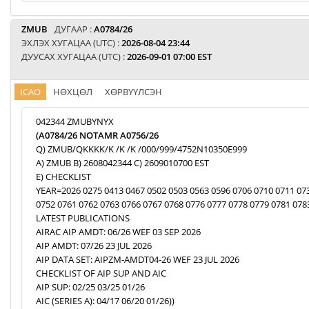
ZMUB
ДУГААР :
A0784/26
ЭХЛЭХ ХУГАЦАА (UTC) :
2026-08-04 23:44
ДУУСАХ ХУГАЦАА (UTC) :
2026-09-01 07:00 EST
ICAO
НӨХЦӨЛ
ХӨРВҮҮЛСЭН
042344 ZMUBYNYX
(A0784/26 NOTAMR A0756/26
Q) ZMUB/QKKKK/K /K /K /000/999/4752N10350E999
A) ZMUB B) 2608042344 C) 2609010700 EST
E) CHECKLIST
YEAR=2026 0275 0413 0467 0502 0503 0563 0596 0706 0710 0711 07
0752 0761 0762 0763 0766 0767 0768 0776 0777 0778 0779 0781 078
LATEST PUBLICATIONS
AIRAC AIP AMDT: 06/26 WEF 03 SEP 2026
AIP AMDT: 07/26 23 JUL 2026
AIP DATA SET: AIPZM-AMDT04-26 WEF 23 JUL 2026
CHECKLIST OF AIP SUP AND AIC
AIP SUP: 02/25 03/25 01/26
AIC (SERIES A): 04/17 06/20 01/26))