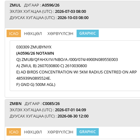
ZMUL
ДУГААР :
A0596/26
ЭХЛЭХ ХУГАЦАА (UTC) :
2026-07-03 08:00
ДУУСАХ ХУГАЦАА (UTC) :
2026-10-03 08:00
ICAO
НӨХЦӨЛ
ХӨРВҮҮЛСЭН
GRAPHIC
030309 ZMUBYNYX
(A0596/26 NOTAMN
Q) ZMUB/QFAHX/IV/NBO/A /000/074/4900N08955E003
A) ZMUL B) 2607030800 C) 2610030800
E) AD BIRDS CONCENTRATION WI 5KM RADIUS CENTRED ON ARP
485939N0895524E.
F) GND G) 500M AGL)
ZMBN
ДУГААР :
C0085/26
ЭХЛЭХ ХУГАЦАА (UTC) :
2026-07-01 04:09
ДУУСАХ ХУГАЦАА (UTC) :
2026-08-30 12:00
ICAO
НӨХЦӨЛ
ХӨРВҮҮЛСЭН
GRAPHIC