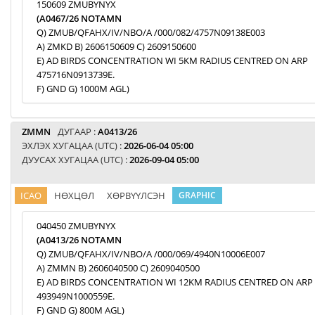
150609 ZMUBYNYX
(A0467/26 NOTAMN
Q) ZMUB/QFAHX/IV/NBO/A /000/082/4757N09138E003
A) ZMKD B) 2606150609 C) 2609150600
E) AD BIRDS CONCENTRATION WI 5KM RADIUS CENTRED ON ARP
475716N0913739E.
F) GND G) 1000M AGL)
ZMMN
ДУГААР :
A0413/26
ЭХЛЭХ ХУГАЦАА (UTC) :
2026-06-04 05:00
ДУУСАХ ХУГАЦАА (UTC) :
2026-09-04 05:00
ICAO
НӨХЦӨЛ
ХӨРВҮҮЛСЭН
GRAPHIC
040450 ZMUBYNYX
(A0413/26 NOTAMN
Q) ZMUB/QFAHX/IV/NBO/A /000/069/4940N10006E007
A) ZMMN B) 2606040500 C) 2609040500
E) AD BIRDS CONCENTRATION WI 12KM RADIUS CENTRED ON ARP
493949N1000559E.
F) GND G) 800M AGL)