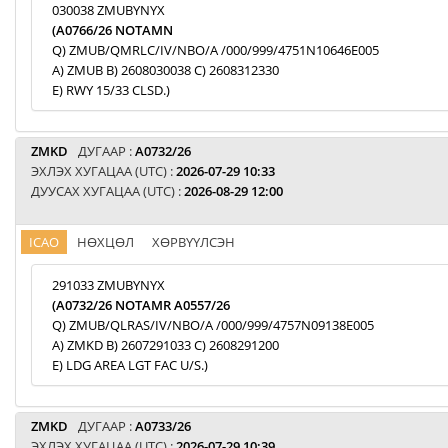
030038 ZMUBYNYX
(A0766/26 NOTAMN
Q) ZMUB/QMRLC/IV/NBO/A /000/999/4751N10646E005
A) ZMUB B) 2608030038 C) 2608312330
E) RWY 15/33 CLSD.)
ZMKD
ДУГААР :
A0732/26
ЭХЛЭХ ХУГАЦАА (UTC) :
2026-07-29 10:33
ДУУСАХ ХУГАЦАА (UTC) :
2026-08-29 12:00
ICAO
НӨХЦӨЛ
ХӨРВҮҮЛСЭН
291033 ZMUBYNYX
(A0732/26 NOTAMR A0557/26
Q) ZMUB/QLRAS/IV/NBO/A /000/999/4757N09138E005
A) ZMKD B) 2607291033 C) 2608291200
E) LDG AREA LGT FAC U/S.)
ZMKD
ДУГААР :
A0733/26
ЭХЛЭХ ХУГАЦАА (UTC) :
2026-07-29 10:39