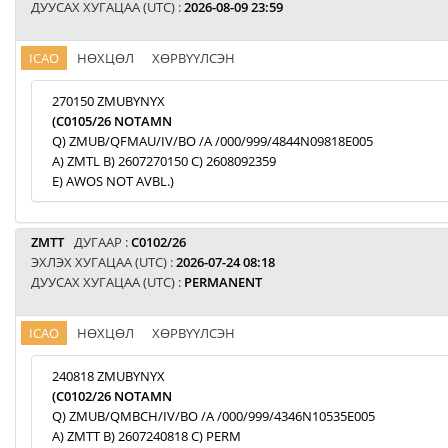
ДУУСАХ ХУГАЦАА (UTC) :
2026-08-09 23:59
ICAO
НӨХЦӨЛ
ХӨРВҮҮЛСЭН
270150 ZMUBYNYX
(C0105/26 NOTAMN
Q) ZMUB/QFMAU/IV/BO /A /000/999/4844N09818E005
A) ZMTL B) 2607270150 C) 2608092359
E) AWOS NOT AVBL.)
ZMTT
ДУГААР :
C0102/26
ЭХЛЭХ ХУГАЦАА (UTC) :
2026-07-24 08:18
ДУУСАХ ХУГАЦАА (UTC) :
PERMANENT
ICAO
НӨХЦӨЛ
ХӨРВҮҮЛСЭН
240818 ZMUBYNYX
(C0102/26 NOTAMN
Q) ZMUB/QMBCH/IV/BO /A /000/999/4346N10535E005
A) ZMTT B) 2607240818 C) PERM