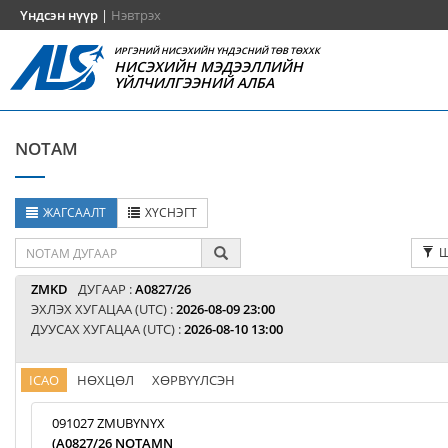
Үндсэн нүүр
|
Нэвтрэх
ИРГЭНИЙ НИСЭХИЙН ҮНДЭСНИЙ ТӨВ ТӨХХК
НИСЭХИЙН МЭДЭЭЛЛИЙН
ҮЙЛЧИЛГЭЭНИЙ АЛБА
NOTAM
ЖАГСААЛТ
ХҮСНЭГТ
Ш
ZMKD
ДУГААР :
A0827/26
ЭХЛЭХ ХУГАЦАА (UTC) :
2026-08-09 23:00
ДУУСАХ ХУГАЦАА (UTC) :
2026-08-10 13:00
ICAO
НӨХЦӨЛ
ХӨРВҮҮЛСЭН
091027 ZMUBYNYX
(A0827/26 NOTAMN