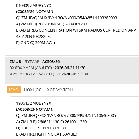
010409 ZMUBYNYX
(C0085/26 NOTAMN
Q) ZMUB/QFAHX/IV/NBO/A /000/054/4851N10328E003
A) ZMBN B) 2607010409 C) 2608301200
E) AD BIRDS CONCENTRATION WI 5KM RADIUS CENTRED ON ARP
485120N1032829E.
F) GND G) 300M AGL)
ZMUB
ДУГААР :
A0503/26
ЭХЛЭХ ХУГАЦАА (UTC) :
2026-06-21 11:30
ДУУСАХ ХУГАЦАА (UTC) :
2026-10-01 13:30
ICAO
НӨХЦӨЛ
ХӨРВҮҮЛСЭН
190643 ZMUBYNYX
(A0503/26 NOTAMN
Q) ZMUB/QFFXX/IV/NBO/A /000/999/4751N10646E005
A) ZMUB B) 2606211130 C) 2610011330
D) TUE THU SUN 1130-1330
E) AD FIREFIGHTING CAT 5 AVBL.)