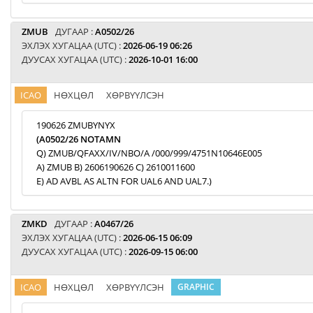
ZMUB
ДУГААР :
A0502/26
ЭХЛЭХ ХУГАЦАА (UTC) :
2026-06-19 06:26
ДУУСАХ ХУГАЦАА (UTC) :
2026-10-01 16:00
ICAO
НӨХЦӨЛ
ХӨРВҮҮЛСЭН
190626 ZMUBYNYX
(A0502/26 NOTAMN
Q) ZMUB/QFAXX/IV/NBO/A /000/999/4751N10646E005
A) ZMUB B) 2606190626 C) 2610011600
E) AD AVBL AS ALTN FOR UAL6 AND UAL7.)
ZMKD
ДУГААР :
A0467/26
ЭХЛЭХ ХУГАЦАА (UTC) :
2026-06-15 06:09
ДУУСАХ ХУГАЦАА (UTC) :
2026-09-15 06:00
ICAO
НӨХЦӨЛ
ХӨРВҮҮЛСЭН
GRAPHIC