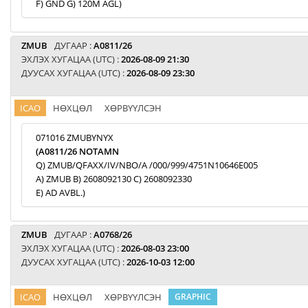
F) GND G) 120M AGL)
ZMUB
ДУГААР :
A0811/26
ЭХЛЭХ ХУГАЦАА (UTC) :
2026-08-09 21:30
ДУУСАХ ХУГАЦАА (UTC) :
2026-08-09 23:30
ICAO
НӨХЦӨЛ
ХӨРВҮҮЛСЭН
071016 ZMUBYNYX
(A0811/26 NOTAMN
Q) ZMUB/QFAXX/IV/NBO/A /000/999/4751N10646E005
A) ZMUB B) 2608092130 C) 2608092330
E) AD AVBL.)
ZMUB
ДУГААР :
A0768/26
ЭХЛЭХ ХУГАЦАА (UTC) :
2026-08-03 23:00
ДУУСАХ ХУГАЦАА (UTC) :
2026-10-03 12:00
ICAO
НӨХЦӨЛ
ХӨРВҮҮЛСЭН
GRAPHIC