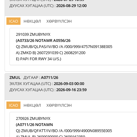
ДУУСАХ ХУГАЦАА (UTC) :
2026-08-29 12:00
ICAO
НӨХЦӨЛ
ХӨРВҮҮЛСЭН
291039 ZMUBYNYX
(A0733/26 NOTAMR A0556/26
Q) ZMUB/QLPAS/IV/BO /A /000/999/4757N09138E005
A) ZMKD B) 2607291039 C) 2608291200
E) PAPI FOR RWY 34 U/S.)
ZMUL
ДУГААР :
A0711/26
ЭХЛЭХ ХУГАЦАА (UTC) :
2026-09-03 00:00
ДУУСАХ ХУГАЦАА (UTC) :
2026-09-16 23:59
ICAO
НӨХЦӨЛ
ХӨРВҮҮЛСЭН
270926 ZMUBYNYX
(A0711/26 NOTAMN
Q) ZMUB/QFATT/IV/BO /A /000/999/4900N08955E005
A) ZMUL B) 2609030000 C) 2609162359