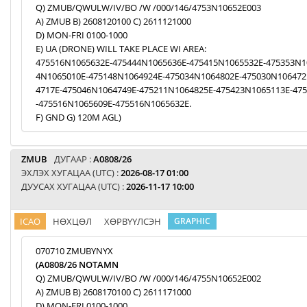
Q) ZMUB/QWULW/IV/BO /W /000/146/4753N10652E003
A) ZMUB B) 2608120100 C) 2611121000
D) MON-FRI 0100-1000
E) UA (DRONE) WILL TAKE PLACE WI AREA:
475516N1065632E-475444N1065636E-475415N1065532E-475353N1
4N1065010E-475148N1064924E-475034N1064802E-475030N106472
4717E-475046N1064749E-475211N1064825E-475423N1065113E-47
-475516N1065609E-475516N1065632E.
F) GND G) 120M AGL)
ZMUB
ДУГААР :
A0808/26
ЭХЛЭХ ХУГАЦАА (UTC) :
2026-08-17 01:00
ДУУСАХ ХУГАЦАА (UTC) :
2026-11-17 10:00
ICAO
НӨХЦӨЛ
ХӨРВҮҮЛСЭН
GRAPHIC
070710 ZMUBYNYX
(A0808/26 NOTAMN
Q) ZMUB/QWULW/IV/BO /W /000/146/4755N10652E002
A) ZMUB B) 2608170100 C) 2611171000
D) MON-FRI 0100-1000