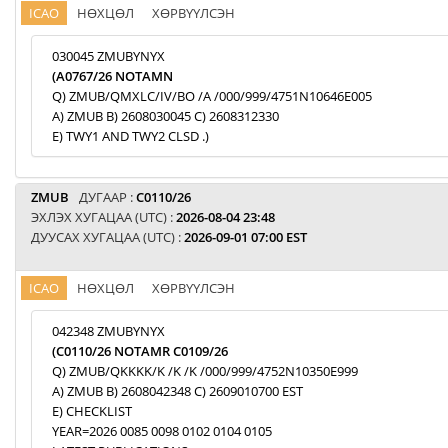
ICAO
НӨХЦӨЛ
ХӨРВҮҮЛСЭН
030045 ZMUBYNYX
(A0767/26 NOTAMN
Q) ZMUB/QMXLC/IV/BO /A /000/999/4751N10646E005
A) ZMUB B) 2608030045 C) 2608312330
E) TWY1 AND TWY2 CLSD .)
ZMUB
ДУГААР :
C0110/26
ЭХЛЭХ ХУГАЦАА (UTC) :
2026-08-04 23:48
ДУУСАХ ХУГАЦАА (UTC) :
2026-09-01 07:00 EST
ICAO
НӨХЦӨЛ
ХӨРВҮҮЛСЭН
042348 ZMUBYNYX
(C0110/26 NOTAMR C0109/26
Q) ZMUB/QKKKK/K /K /K /000/999/4752N10350E999
A) ZMUB B) 2608042348 C) 2609010700 EST
E) CHECKLIST
YEAR=2026 0085 0098 0102 0104 0105