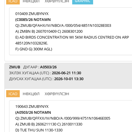
ICAO
НӨХЦӨЛ
ХӨРВҮҮЛСЭН
GRAPHIC
010409 ZMUBYNYX
(C0085/26 NOTAMN
Q) ZMUB/QFAHX/IV/NBO/A /000/054/4851N10328E003
A) ZMBN B) 2607010409 C) 2608301200
E) AD BIRDS CONCENTRATION WI 5KM RADIUS CENTRED ON ARP
485120N1032829E.
F) GND G) 300M AGL)
ZMUB
ДУГААР :
A0503/26
ЭХЛЭХ ХУГАЦАА (UTC) :
2026-06-21 11:30
ДУУСАХ ХУГАЦАА (UTC) :
2026-10-01 13:30
ICAO
НӨХЦӨЛ
ХӨРВҮҮЛСЭН
190643 ZMUBYNYX
(A0503/26 NOTAMN
Q) ZMUB/QFFXX/IV/NBO/A /000/999/4751N10646E005
A) ZMUB B) 2606211130 C) 2610011330
D) TUE THU SUN 1130-1330