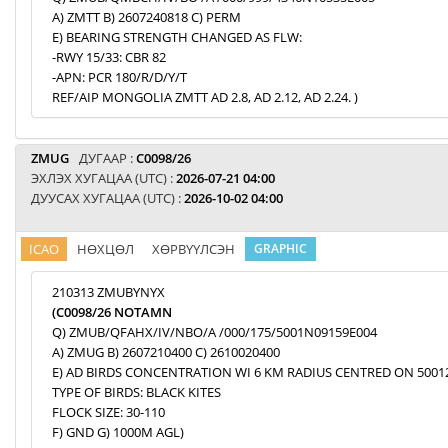
A) ZMTT B) 2607240818 C) PERM
E) BEARING STRENGTH CHANGED AS FLW:
-RWY 15/33: CBR 82
-APN: PCR 180/R/D/Y/T
REF/AIP MONGOLIA ZMTT AD 2.8, AD 2.12, AD 2.24. )
ZMUG
ДУГААР :
C0098/26
ЭХЛЭХ ХУГАЦАА (UTC) :
2026-07-21 04:00
ДУУСАХ ХУГАЦАА (UTC) :
2026-10-02 04:00
ICAO
НӨХЦӨЛ
ХӨРВҮҮЛСЭН
GRAPHIC
210313 ZMUBYNYX
(C0098/26 NOTAMN
Q) ZMUB/QFAHX/IV/NBO/A /000/175/5001N09159E004
A) ZMUG B) 2607210400 C) 2610020400
E) AD BIRDS CONCENTRATION WI 6 KM RADIUS CENTRED ON 5001
TYPE OF BIRDS: BLACK KITES
FLOCK SIZE: 30-110
F) GND G) 1000M AGL)