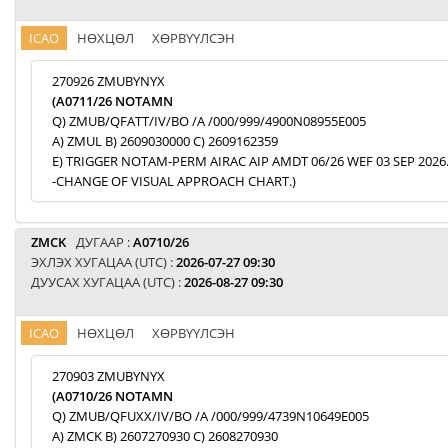
ICAO
НӨХЦӨЛ
ХӨРВҮҮЛСЭН
270926 ZMUBYNYX
(A0711/26 NOTAMN
Q) ZMUB/QFATT/IV/BO /A /000/999/4900N08955E005
A) ZMUL B) 2609030000 C) 2609162359
E) TRIGGER NOTAM-PERM AIRAC AIP AMDT 06/26 WEF 03 SEP 2026
-CHANGE OF VISUAL APPROACH CHART.)
ZMCK
ДУГААР :
A0710/26
ЭХЛЭХ ХУГАЦАА (UTC) :
2026-07-27 09:30
ДУУСАХ ХУГАЦАА (UTC) :
2026-08-27 09:30
ICAO
НӨХЦӨЛ
ХӨРВҮҮЛСЭН
270903 ZMUBYNYX
(A0710/26 NOTAMN
Q) ZMUB/QFUXX/IV/BO /A /000/999/4739N10649E005
A) ZMCK B) 2607270930 C) 2608270930