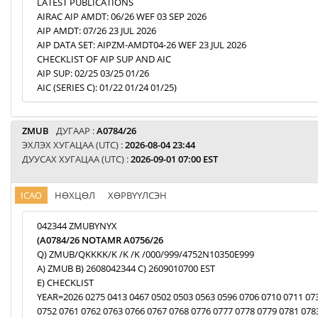
LATEST PUBLICATIONS
AIRAC AIP AMDT: 06/26 WEF 03 SEP 2026
AIP AMDT: 07/26 23 JUL 2026
AIP DATA SET: AIPZM-AMDT04-26 WEF 23 JUL 2026
CHECKLIST OF AIP SUP AND AIC
AIP SUP: 02/25 03/25 01/26
AIC (SERIES C): 01/22 01/24 01/25)
ZMUB
ДУГААР :
A0784/26
ЭХЛЭХ ХУГАЦАА (UTC) :
2026-08-04 23:44
ДУУСАХ ХУГАЦАА (UTC) :
2026-09-01 07:00 EST
ICAO
НӨХЦӨЛ
ХӨРВҮҮЛСЭН
042344 ZMUBYNYX
(A0784/26 NOTAMR A0756/26
Q) ZMUB/QKKKK/K /K /K /000/999/4752N10350E999
A) ZMUB B) 2608042344 C) 2609010700 EST
E) CHECKLIST
YEAR=2026 0275 0413 0467 0502 0503 0563 0596 0706 0710 0711 07
0752 0761 0762 0763 0766 0767 0768 0776 0777 0778 0779 0781 078