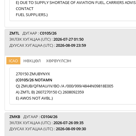
E) DUE TO SUPPLY SHORTAGE OF AVIATION FUEL, CARRIERS ADVI
CONTACT
FUEL SUPPLIERS.)
ZMTL
ДУГААР :
C0105/26
ЭХЛЭХ ХУГАЦАА (UTC) :
2026-07-27 01:50
ДУУСАХ ХУГАЦАА (UTC) :
2026-08-09 23:59
ICAO
НӨХЦӨЛ
ХӨРВҮҮЛСЭН
270150 ZMUBYNYX
(C0105/26 NOTAMN
Q) ZMUB/QFMAU/IV/BO /A /000/999/4844N09818E005
A) ZMTL B) 2607270150 C) 2608092359
E) AWOS NOT AVBL.)
ZMKB
ДУГААР :
C0104/26
ЭХЛЭХ ХУГАЦАА (UTC) :
2026-07-26 09:35
ДУУСАХ ХУГАЦАА (UTC) :
2026-08-09 09:30