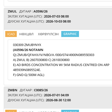
ZMUL
ДУГААР :
A0596/26
ЭХЛЭХ ХУГАЦАА (UTC) :
2026-07-03 08:00
ДУУСАХ ХУГАЦАА (UTC) :
2026-10-03 08:00
ICAO
НӨХЦӨЛ
ХӨРВҮҮЛСЭН
GRAPHIC
030309 ZMUBYNYX
(A0596/26 NOTAMN
Q) ZMUB/QFAHX/IV/NBO/A /000/074/4900N08955E003
A) ZMUL B) 2607030800 C) 2610030800
E) AD BIRDS CONCENTRATION WI 5KM RADIUS CENTRED ON ARP
485939N0895524E.
F) GND G) 500M AGL)
ZMBN
ДУГААР :
C0085/26
ЭХЛЭХ ХУГАЦАА (UTC) :
2026-07-01 04:09
ДУУСАХ ХУГАЦАА (UTC) :
2026-08-30 12:00