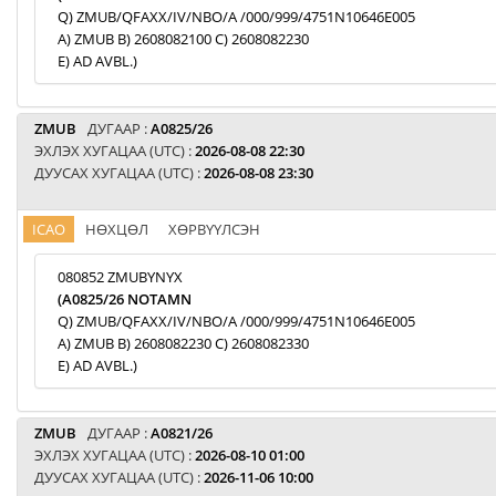
Q) ZMUB/QFAXX/IV/NBO/A /000/999/4751N10646E005
A) ZMUB B) 2608082100 C) 2608082230
E) AD AVBL.)
ZMUB
ДУГААР :
A0825/26
ЭХЛЭХ ХУГАЦАА (UTC) :
2026-08-08 22:30
ДУУСАХ ХУГАЦАА (UTC) :
2026-08-08 23:30
ICAO
НӨХЦӨЛ
ХӨРВҮҮЛСЭН
080852 ZMUBYNYX
(A0825/26 NOTAMN
Q) ZMUB/QFAXX/IV/NBO/A /000/999/4751N10646E005
A) ZMUB B) 2608082230 C) 2608082330
E) AD AVBL.)
ZMUB
ДУГААР :
A0821/26
ЭХЛЭХ ХУГАЦАА (UTC) :
2026-08-10 01:00
ДУУСАХ ХУГАЦАА (UTC) :
2026-11-06 10:00