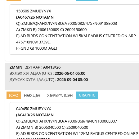
150609 ZMUBYNYX
(A0467/26 NOTAMN
Q) ZMUB/QFAHX/IV/NBO/A /000/082/4757N09138E003
A) ZMKD B) 2606150609 C) 2609150600
E) AD BIRDS CONCENTRATION WI 5KM RADIUS CENTRED ON ARP
475716N0913739E.
F) GND G) 1000M AGL)
ZMMN
ДУГААР :
A0413/26
ЭХЛЭХ ХУГАЦАА (UTC) :
2026-06-04 05:00
ДУУСАХ ХУГАЦАА (UTC) :
2026-09-04 05:00
ICAO
НӨХЦӨЛ
ХӨРВҮҮЛСЭН
GRAPHIC
040450 ZMUBYNYX
(A0413/26 NOTAMN
Q) ZMUB/QFAHX/IV/NBO/A /000/069/4940N10006E007
A) ZMMN B) 2606040500 C) 2609040500
E) AD BIRDS CONCENTRATION WI 12KM RADIUS CENTRED ON ARP