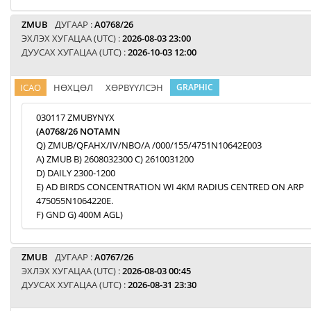
ZMUB
ДУГААР :
A0768/26
ЭХЛЭХ ХУГАЦАА (UTC) :
2026-08-03 23:00
ДУУСАХ ХУГАЦАА (UTC) :
2026-10-03 12:00
ICAO
НӨХЦӨЛ
ХӨРВҮҮЛСЭН
GRAPHIC
030117 ZMUBYNYX
(A0768/26 NOTAMN
Q) ZMUB/QFAHX/IV/NBO/A /000/155/4751N10642E003
A) ZMUB B) 2608032300 C) 2610031200
D) DAILY 2300-1200
E) AD BIRDS CONCENTRATION WI 4KM RADIUS CENTRED ON ARP
475055N1064220E.
F) GND G) 400M AGL)
ZMUB
ДУГААР :
A0767/26
ЭХЛЭХ ХУГАЦАА (UTC) :
2026-08-03 00:45
ДУУСАХ ХУГАЦАА (UTC) :
2026-08-31 23:30