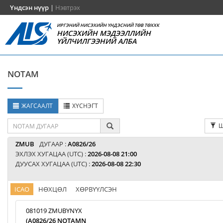
Үндсэн нүүр
|
Нэвтрэх
ИРГЭНИЙ НИСЭХИЙН ҮНДЭСНИЙ ТӨВ ТӨХХК
НИСЭХИЙН МЭДЭЭЛЛИЙН
ҮЙЛЧИЛГЭЭНИЙ АЛБА
NOTAM
ЖАГСААЛТ
ХҮСНЭГТ
Ш
ZMUB
ДУГААР :
A0826/26
ЭХЛЭХ ХУГАЦАА (UTC) :
2026-08-08 21:00
ДУУСАХ ХУГАЦАА (UTC) :
2026-08-08 22:30
ICAO
НӨХЦӨЛ
ХӨРВҮҮЛСЭН
081019 ZMUBYNYX
(A0826/26 NOTAMN