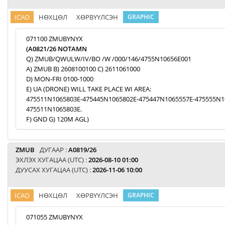
ICAO
НӨХЦӨЛ
ХӨРВҮҮЛСЭН
GRAPHIC
071100 ZMUBYNYX
(A0821/26 NOTAMN
Q) ZMUB/QWULW/IV/BO /W /000/146/4755N10656E001
A) ZMUB B) 2608100100 C) 2611061000
D) MON-FRI 0100-1000
E) UA (DRONE) WILL TAKE PLACE WI AREA:
475511N1065803E-475445N1065802E-475447N1065557E-475555N1
475511N1065803E.
F) GND G) 120M AGL)
ZMUB
ДУГААР :
A0819/26
ЭХЛЭХ ХУГАЦАА (UTC) :
2026-08-10 01:00
ДУУСАХ ХУГАЦАА (UTC) :
2026-11-06 10:00
ICAO
НӨХЦӨЛ
ХӨРВҮҮЛСЭН
GRAPHIC
071055 ZMUBYNYX