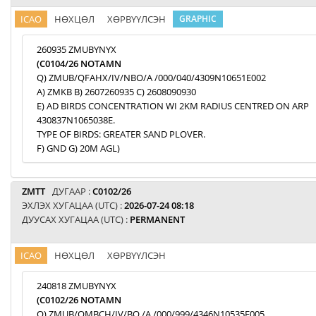
ICAO
НӨХЦӨЛ
ХӨРВҮҮЛСЭН
GRAPHIC
260935 ZMUBYNYX
(C0104/26 NOTAMN
Q) ZMUB/QFAHX/IV/NBO/A /000/040/4309N10651E002
A) ZMKB B) 2607260935 C) 2608090930
E) AD BIRDS CONCENTRATION WI 2KM RADIUS CENTRED ON ARP
430837N1065038E.
TYPE OF BIRDS: GREATER SAND PLOVER.
F) GND G) 20M AGL)
ZMTT
ДУГААР :
C0102/26
ЭХЛЭХ ХУГАЦАА (UTC) :
2026-07-24 08:18
ДУУСАХ ХУГАЦАА (UTC) :
PERMANENT
ICAO
НӨХЦӨЛ
ХӨРВҮҮЛСЭН
240818 ZMUBYNYX
(C0102/26 NOTAMN
Q) ZMUB/QMBCH/IV/BO /A /000/999/4346N10535E005