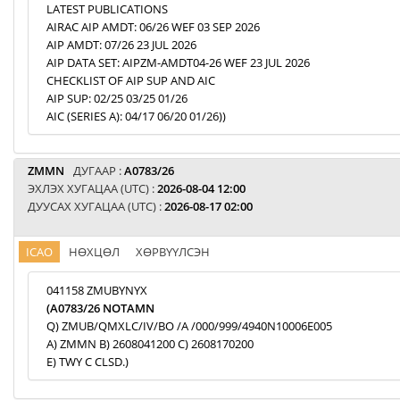
LATEST PUBLICATIONS
AIRAC AIP AMDT: 06/26 WEF 03 SEP 2026
AIP AMDT: 07/26 23 JUL 2026
AIP DATA SET: AIPZM-AMDT04-26 WEF 23 JUL 2026
CHECKLIST OF AIP SUP AND AIC
AIP SUP: 02/25 03/25 01/26
AIC (SERIES A): 04/17 06/20 01/26))
ZMMN
ДУГААР :
A0783/26
ЭХЛЭХ ХУГАЦАА (UTC) :
2026-08-04 12:00
ДУУСАХ ХУГАЦАА (UTC) :
2026-08-17 02:00
ICAO
НӨХЦӨЛ
ХӨРВҮҮЛСЭН
041158 ZMUBYNYX
(A0783/26 NOTAMN
Q) ZMUB/QMXLC/IV/BO /A /000/999/4940N10006E005
A) ZMMN B) 2608041200 C) 2608170200
E) TWY C CLSD.)