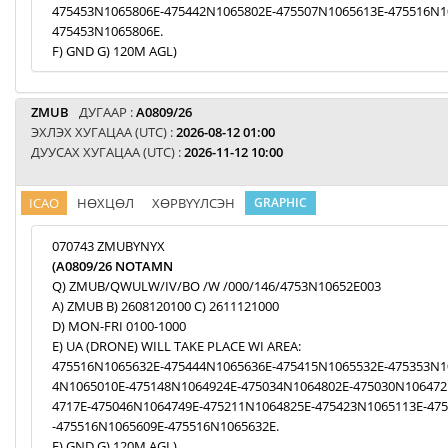
475453N1065806E-475442N1065802E-475507N1065613E-475516N1
475453N1065806E.
F) GND G) 120M AGL)
ZMUB
ДУГААР :
A0809/26
ЭХЛЭХ ХУГАЦАА (UTC) :
2026-08-12 01:00
ДУУСАХ ХУГАЦАА (UTC) :
2026-11-12 10:00
ICAO
НӨХЦӨЛ
ХӨРВҮҮЛСЭН
GRAPHIC
070743 ZMUBYNYX
(A0809/26 NOTAMN
Q) ZMUB/QWULW/IV/BO /W /000/146/4753N10652E003
A) ZMUB B) 2608120100 C) 2611121000
D) MON-FRI 0100-1000
E) UA (DRONE) WILL TAKE PLACE WI AREA:
475516N1065632E-475444N1065636E-475415N1065532E-475353N1
4N1065010E-475148N1064924E-475034N1064802E-475030N106472
4717E-475046N1064749E-475211N1064825E-475423N1065113E-47
-475516N1065609E-475516N1065632E.
F) GND G) 120M AGL)