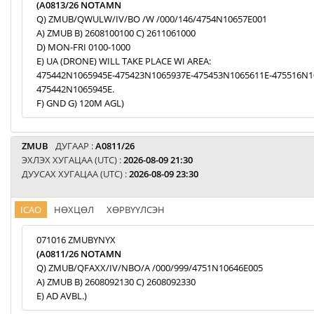
(A0813/26 NOTAMN
Q) ZMUB/QWULW/IV/BO /W /000/146/4754N10657E001
A) ZMUB B) 2608100100 C) 2611061000
D) MON-FRI 0100-1000
E) UA (DRONE) WILL TAKE PLACE WI AREA:
475442N1065945E-475423N1065937E-475453N1065611E-475516N1
475442N1065945E.
F) GND G) 120M AGL)
ZMUB
ДУГААР :
A0811/26
ЭХЛЭХ ХУГАЦАА (UTC) :
2026-08-09 21:30
ДУУСАХ ХУГАЦАА (UTC) :
2026-08-09 23:30
ICAO
НӨХЦӨЛ
ХӨРВҮҮЛСЭН
071016 ZMUBYNYX
(A0811/26 NOTAMN
Q) ZMUB/QFAXX/IV/NBO/A /000/999/4751N10646E005
A) ZMUB B) 2608092130 C) 2608092330
E) AD AVBL.)