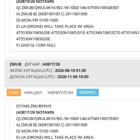
(A0819/26 NOTAMN
Q) ZMUB/QWULW/IV/BO /W /000/146/4755N10654E001
A) ZMUB B) 2608100100 C) 2611061000
D) MON-FRI 0100-1000
E) UA (DRONE) WILL TAKE PLACE WI AREA:
475530N1065620E-475550N1065331E-475534N1065327E-475516N1
475530N1065620E.
F) GND G) 120M AGL)
ZMUB
ДУГААР :
A0817/26
ЭХЛЭХ ХУГАЦАА (UTC) :
2026-08-10 01:00
ДУУСАХ ХУГАЦАА (UTC) :
2026-11-06 10:00
ICAO
НӨХЦӨЛ
ХӨРВҮҮЛСЭН
GRAPHIC
071049 ZMUBYNYX
(A0817/26 NOTAMN
Q) ZMUB/QWULW/IV/BO /W /000/146/4754N10657E001
A) ZMUB B) 2608100100 C) 2611061000
D) MON-FRI 0100-1000
E) UA (DRONE) WILL TAKE PLACE WI AREA: