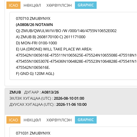
ICAO
НӨХЦӨЛ
ХӨРВҮҮЛСЭН
GRAPHIC
070710 ZMUBYNYX
(A0808/26 NOTAMN
Q) ZMUB/QWULW/IV/BO /W /000/146/4755N10652E002
A) ZMUB B) 2608170100 C) 2611171000
D) MON-FRI 0100-1000
E) UA (DRONE) WILL TAKE PLACE WI AREA:
475542N1065616E-475511N1065625E-475524N1065508E-475518N1
475455N1065307E-475436N1064828E-475523N1064828E-475541N1
475542N1065616E.
F) GND G) 120M AGL)
ZMUB
ДУГААР :
A0813/26
ЭХЛЭХ ХУГАЦАА (UTC) :
2026-08-10 01:00
ДУУСАХ ХУГАЦАА (UTC) :
2026-11-06 10:00
ICAO
НӨХЦӨЛ
ХӨРВҮҮЛСЭН
GRAPHIC
071031 ZMUBYNYX