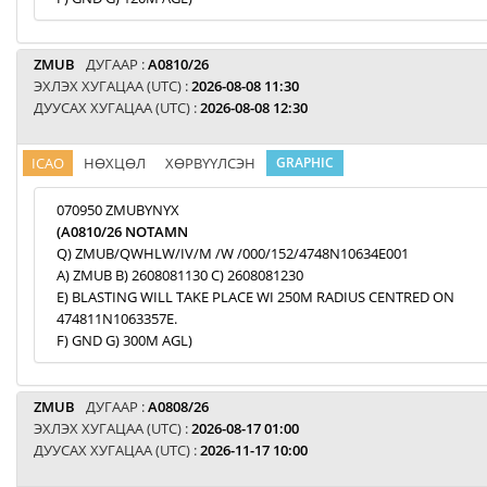
ZMUB
ДУГААР :
A0810/26
ЭХЛЭХ ХУГАЦАА (UTC) :
2026-08-08 11:30
ДУУСАХ ХУГАЦАА (UTC) :
2026-08-08 12:30
ICAO
НӨХЦӨЛ
ХӨРВҮҮЛСЭН
GRAPHIC
070950 ZMUBYNYX
(A0810/26 NOTAMN
Q) ZMUB/QWHLW/IV/M /W /000/152/4748N10634E001
A) ZMUB B) 2608081130 C) 2608081230
E) BLASTING WILL TAKE PLACE WI 250M RADIUS CENTRED ON
474811N1063357E.
F) GND G) 300M AGL)
ZMUB
ДУГААР :
A0808/26
ЭХЛЭХ ХУГАЦАА (UTC) :
2026-08-17 01:00
ДУУСАХ ХУГАЦАА (UTC) :
2026-11-17 10:00