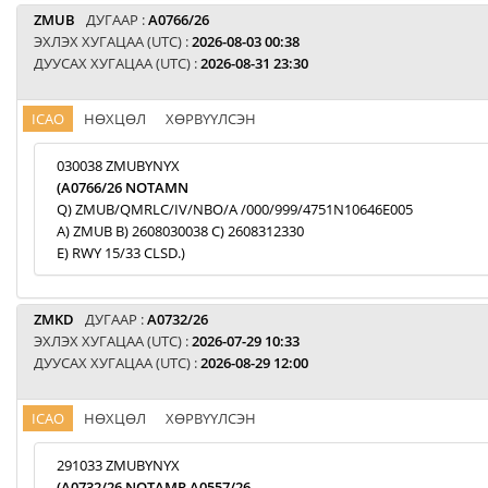
ZMUB
ДУГААР :
A0766/26
ЭХЛЭХ ХУГАЦАА (UTC) :
2026-08-03 00:38
ДУУСАХ ХУГАЦАА (UTC) :
2026-08-31 23:30
ICAO
НӨХЦӨЛ
ХӨРВҮҮЛСЭН
030038 ZMUBYNYX
(A0766/26 NOTAMN
Q) ZMUB/QMRLC/IV/NBO/A /000/999/4751N10646E005
A) ZMUB B) 2608030038 C) 2608312330
E) RWY 15/33 CLSD.)
ZMKD
ДУГААР :
A0732/26
ЭХЛЭХ ХУГАЦАА (UTC) :
2026-07-29 10:33
ДУУСАХ ХУГАЦАА (UTC) :
2026-08-29 12:00
ICAO
НӨХЦӨЛ
ХӨРВҮҮЛСЭН
291033 ZMUBYNYX
(A0732/26 NOTAMR A0557/26