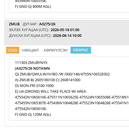
493949N1000559E.
F) GND G) 800M AGL)
ZMUB
ДУГААР :
A0275/26
ЭХЛЭХ ХУГАЦАА (UTC) :
2026-05-18 01:00
ДУУСАХ ХУГАЦАА (UTC) :
2026-08-14 10:00
ICAO
НӨХЦӨЛ
ХӨРВҮҮЛСЭН
GRAPHIC
111303 ZMUBYNYX
(A0275/26 NOTAMN
Q) ZMUB/QWULW/IV/BO /W /000/146/4755N10652E002
A) ZMUB B) 2605180100 C) 2608141000
D) MON-FRI 0100-1000
E) UA (DRONE) WILL TAKE PLACE WI AREA:
475542N1065616E-475511N1065625E-475524N1065508E-475518N1
475455N1065307E-475436N1064828E-475523N1064828E-475541N1
475542N1065616E.
F) GND G) 120M AGL)