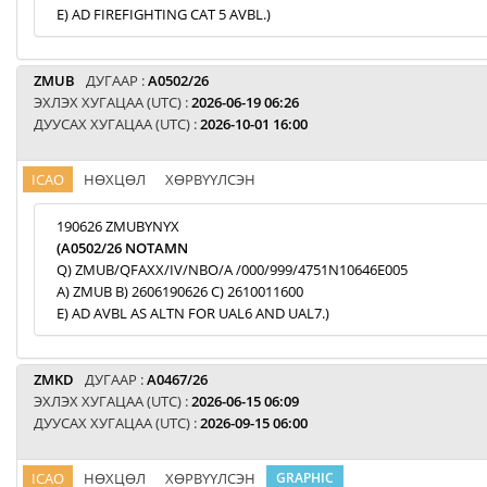
E) AD FIREFIGHTING CAT 5 AVBL.)
ZMUB
ДУГААР :
A0502/26
ЭХЛЭХ ХУГАЦАА (UTC) :
2026-06-19 06:26
ДУУСАХ ХУГАЦАА (UTC) :
2026-10-01 16:00
ICAO
НӨХЦӨЛ
ХӨРВҮҮЛСЭН
190626 ZMUBYNYX
(A0502/26 NOTAMN
Q) ZMUB/QFAXX/IV/NBO/A /000/999/4751N10646E005
A) ZMUB B) 2606190626 C) 2610011600
E) AD AVBL AS ALTN FOR UAL6 AND UAL7.)
ZMKD
ДУГААР :
A0467/26
ЭХЛЭХ ХУГАЦАА (UTC) :
2026-06-15 06:09
ДУУСАХ ХУГАЦАА (UTC) :
2026-09-15 06:00
ICAO
НӨХЦӨЛ
ХӨРВҮҮЛСЭН
GRAPHIC