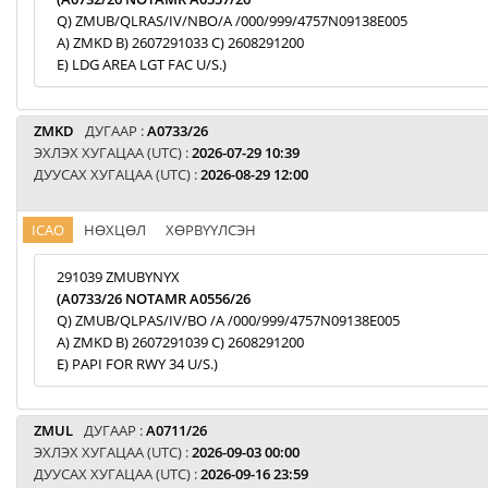
Q) ZMUB/QLRAS/IV/NBO/A /000/999/4757N09138E005
A) ZMKD B) 2607291033 C) 2608291200
E) LDG AREA LGT FAC U/S.)
ZMKD
ДУГААР :
A0733/26
ЭХЛЭХ ХУГАЦАА (UTC) :
2026-07-29 10:39
ДУУСАХ ХУГАЦАА (UTC) :
2026-08-29 12:00
ICAO
НӨХЦӨЛ
ХӨРВҮҮЛСЭН
291039 ZMUBYNYX
(A0733/26 NOTAMR A0556/26
Q) ZMUB/QLPAS/IV/BO /A /000/999/4757N09138E005
A) ZMKD B) 2607291039 C) 2608291200
E) PAPI FOR RWY 34 U/S.)
ZMUL
ДУГААР :
A0711/26
ЭХЛЭХ ХУГАЦАА (UTC) :
2026-09-03 00:00
ДУУСАХ ХУГАЦАА (UTC) :
2026-09-16 23:59