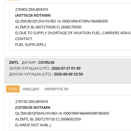
270903 ZMUBYNYX
(A0710/26 NOTAMN
Q) ZMUB/QFUXX/IV/BO /A /000/999/4739N10649E005
A) ZMCK B) 2607270930 C) 2608270930
E) DUE TO SUPPLY SHORTAGE OF AVIATION FUEL, CARRIERS ADVI
CONTACT
FUEL SUPPLIERS.)
ZMTL
ДУГААР :
C0105/26
ЭХЛЭХ ХУГАЦАА (UTC) :
2026-07-27 01:50
ДУУСАХ ХУГАЦАА (UTC) :
2026-08-09 23:59
ICAO
НӨХЦӨЛ
ХӨРВҮҮЛСЭН
270150 ZMUBYNYX
(C0105/26 NOTAMN
Q) ZMUB/QFMAU/IV/BO /A /000/999/4844N09818E005
A) ZMTL B) 2607270150 C) 2608092359
E) AWOS NOT AVBL.)