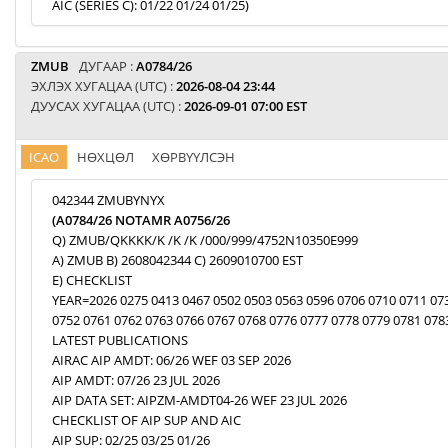
AIC (SERIES C): 01/22 01/24 01/25)
ZMUB
ДУГААР :
A0784/26
ЭХЛЭХ ХУГАЦАА (UTC) :
2026-08-04 23:44
ДУУСАХ ХУГАЦАА (UTC) :
2026-09-01 07:00 EST
ICAO
НӨХЦӨЛ
ХӨРВҮҮЛСЭН
042344 ZMUBYNYX
(A0784/26 NOTAMR A0756/26
Q) ZMUB/QKKKK/K /K /K /000/999/4752N10350E999
A) ZMUB B) 2608042344 C) 2609010700 EST
E) CHECKLIST
YEAR=2026 0275 0413 0467 0502 0503 0563 0596 0706 0710 0711 07
0752 0761 0762 0763 0766 0767 0768 0776 0777 0778 0779 0781 078
LATEST PUBLICATIONS
AIRAC AIP AMDT: 06/26 WEF 03 SEP 2026
AIP AMDT: 07/26 23 JUL 2026
AIP DATA SET: AIPZM-AMDT04-26 WEF 23 JUL 2026
CHECKLIST OF AIP SUP AND AIC
AIP SUP: 02/25 03/25 01/26