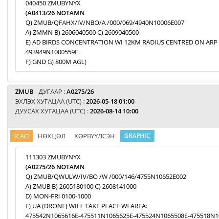
040450 ZMUBYNYX
(A0413/26 NOTAMN
Q) ZMUB/QFAHX/IV/NBO/A /000/069/4940N10006E007
A) ZMMN B) 2606040500 C) 2609040500
E) AD BIRDS CONCENTRATION WI 12KM RADIUS CENTRED ON ARP
493949N1000559E.
F) GND G) 800M AGL)
ZMUB
ДУГААР :
A0275/26
ЭХЛЭХ ХУГАЦАА (UTC) :
2026-05-18 01:00
ДУУСАХ ХУГАЦАА (UTC) :
2026-08-14 10:00
ICAO
НӨХЦӨЛ
ХӨРВҮҮЛСЭН
GRAPHIC
111303 ZMUBYNYX
(A0275/26 NOTAMN
Q) ZMUB/QWULW/IV/BO /W /000/146/4755N10652E002
A) ZMUB B) 2605180100 C) 2608141000
D) MON-FRI 0100-1000
E) UA (DRONE) WILL TAKE PLACE WI AREA:
475542N1065616E-475511N1065625E-475524N1065508E-475518N1