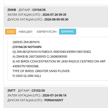
ZMKB
ДУГААР :
C0104/26
ЭХЛЭХ ХУГАЦАА (UTC) :
2026-07-26 09:35
ДУУСАХ ХУГАЦАА (UTC) :
2026-08-09 09:30
ICAO
НӨХЦӨЛ
ХӨРВҮҮЛСЭН
GRAPHIC
260935 ZMUBYNYX
(C0104/26 NOTAMN
Q) ZMUB/QFAHX/IV/NBO/A /000/040/4309N10651E002
A) ZMKB B) 2607260935 C) 2608090930
E) AD BIRDS CONCENTRATION WI 2KM RADIUS CENTRED ON ARP
430837N1065038E.
TYPE OF BIRDS: GREATER SAND PLOVER.
F) GND G) 20M AGL)
ZMTT
ДУГААР :
C0102/26
ЭХЛЭХ ХУГАЦАА (UTC) :
2026-07-24 08:18
ДУУСАХ ХУГАЦАА (UTC) :
PERMANENT