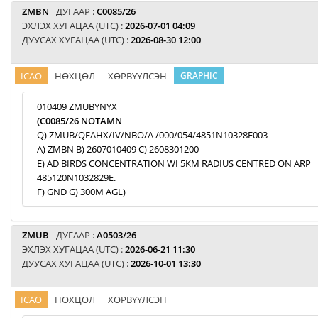
ZMBN
ДУГААР :
C0085/26
ЭХЛЭХ ХУГАЦАА (UTC) :
2026-07-01 04:09
ДУУСАХ ХУГАЦАА (UTC) :
2026-08-30 12:00
ICAO
НӨХЦӨЛ
ХӨРВҮҮЛСЭН
GRAPHIC
010409 ZMUBYNYX
(C0085/26 NOTAMN
Q) ZMUB/QFAHX/IV/NBO/A /000/054/4851N10328E003
A) ZMBN B) 2607010409 C) 2608301200
E) AD BIRDS CONCENTRATION WI 5KM RADIUS CENTRED ON ARP
485120N1032829E.
F) GND G) 300M AGL)
ZMUB
ДУГААР :
A0503/26
ЭХЛЭХ ХУГАЦАА (UTC) :
2026-06-21 11:30
ДУУСАХ ХУГАЦАА (UTC) :
2026-10-01 13:30
ICAO
НӨХЦӨЛ
ХӨРВҮҮЛСЭН