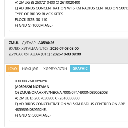
A) ZMUG B) 2607210400 C) 2610020400
E) AD BIRDS CONCENTRATION WI 6 KM RADIUS CENTRED ON 5001
TYPE OF BIRDS: BLACK KITES
FLOCK SIZE: 30-110
F) GND G) 1000M AGL)
ZMUL
ДУГААР :
A0596/26
ЭХЛЭХ ХУГАЦАА (UTC) :
2026-07-03 08:00
ДУУСАХ ХУГАЦАА (UTC) :
2026-10-03 08:00
ICAO
НӨХЦӨЛ
ХӨРВҮҮЛСЭН
GRAPHIC
030309 ZMUBYNYX
(A0596/26 NOTAMN
Q) ZMUB/QFAHX/IV/NBO/A /000/074/4900N08955E003
A) ZMUL B) 2607030800 C) 2610030800
E) AD BIRDS CONCENTRATION WI 5KM RADIUS CENTRED ON ARP
485939N0895524E.
F) GND G) 500M AGL)