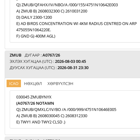
Q) ZMUB/QFAHX/IV/NBO/A /000/155/4751N10642E003
A) ZMUB B) 2608032300 C) 2610031200
D) DAILY 2300-1200
E) AD BIRDS CONCENTRATION WI 4KM RADIUS CENTRED ON ARP
475055N1064220E.
F) GND G) 400M AGL)
ZMUB
ДУГААР :
A0767/26
ЭХЛЭХ ХУГАЦАА (UTC) :
2026-08-03 00:45
ДУУСАХ ХУГАЦАА (UTC) :
2026-08-31 23:30
ICAO
НӨХЦӨЛ
ХӨРВҮҮЛСЭН
030045 ZMUBYNYX
(A0767/26 NOTAMN
Q) ZMUB/QMXLC/IV/BO /A /000/999/4751N10646E005
A) ZMUB B) 2608030045 C) 2608312330
E) TWY1 AND TWY2 CLSD .)