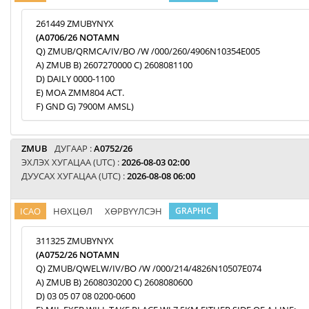
261449 ZMUBYNYX
(A0706/26 NOTAMN
Q) ZMUB/QRMCA/IV/BO /W /000/260/4906N10354E005
A) ZMUB B) 2607270000 C) 2608081100
D) DAILY 0000-1100
E) MOA ZMM804 ACT.
F) GND G) 7900M AMSL)
ZMUB
ДУГААР :
A0752/26
ЭХЛЭХ ХУГАЦАА (UTC) :
2026-08-03 02:00
ДУУСАХ ХУГАЦАА (UTC) :
2026-08-08 06:00
ICAO
НӨХЦӨЛ
ХӨРВҮҮЛСЭН
GRAPHIC
311325 ZMUBYNYX
(A0752/26 NOTAMN
Q) ZMUB/QWELW/IV/BO /W /000/214/4826N10507E074
A) ZMUB B) 2608030200 C) 2608080600
D) 03 05 07 08 0200-0600