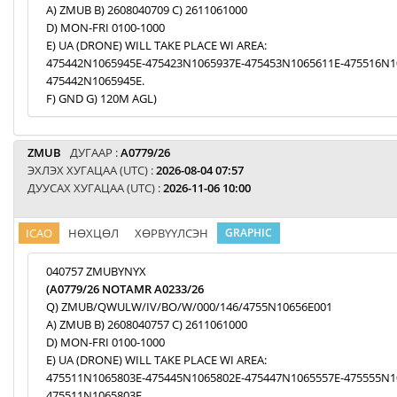
A) ZMUB B) 2608040709 C) 2611061000
D) MON-FRI 0100-1000
E) UA (DRONE) WILL TAKE PLACE WI AREA:
475442N1065945E-475423N1065937E-475453N1065611E-475516N1
475442N1065945E.
F) GND G) 120M AGL)
ZMUB
ДУГААР :
A0779/26
ЭХЛЭХ ХУГАЦАА (UTC) :
2026-08-04 07:57
ДУУСАХ ХУГАЦАА (UTC) :
2026-11-06 10:00
ICAO
НӨХЦӨЛ
ХӨРВҮҮЛСЭН
GRAPHIC
040757 ZMUBYNYX
(A0779/26 NOTAMR A0233/26
Q) ZMUB/QWULW/IV/BO/W/000/146/4755N10656E001
A) ZMUB B) 2608040757 C) 2611061000
D) MON-FRI 0100-1000
E) UA (DRONE) WILL TAKE PLACE WI AREA:
475511N1065803E-475445N1065802E-475447N1065557E-475555N1
475511N1065803E.