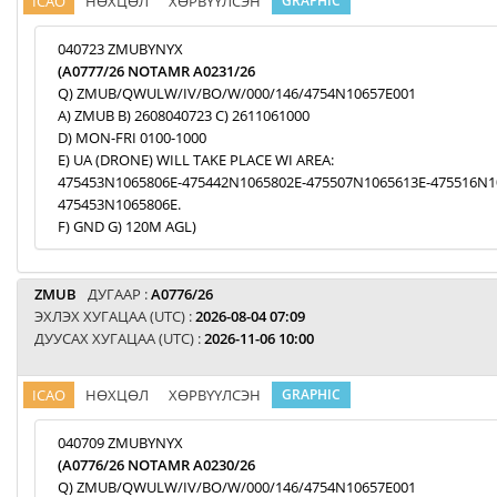
ICAO
НӨХЦӨЛ
ХӨРВҮҮЛСЭН
GRAPHIC
040723 ZMUBYNYX
(A0777/26 NOTAMR A0231/26
Q) ZMUB/QWULW/IV/BO/W/000/146/4754N10657E001
A) ZMUB B) 2608040723 C) 2611061000
D) MON-FRI 0100-1000
E) UA (DRONE) WILL TAKE PLACE WI AREA:
475453N1065806E-475442N1065802E-475507N1065613E-475516N1
475453N1065806E.
F) GND G) 120M AGL)
ZMUB
ДУГААР :
A0776/26
ЭХЛЭХ ХУГАЦАА (UTC) :
2026-08-04 07:09
ДУУСАХ ХУГАЦАА (UTC) :
2026-11-06 10:00
ICAO
НӨХЦӨЛ
ХӨРВҮҮЛСЭН
GRAPHIC
040709 ZMUBYNYX
(A0776/26 NOTAMR A0230/26
Q) ZMUB/QWULW/IV/BO/W/000/146/4754N10657E001