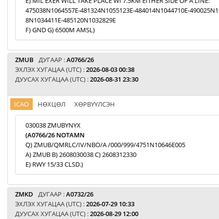
E) MIL EXER WILL TAKE PLACE WI 7.5KM EITHER SIDE OF A LINE:
475038N1064557E-481324N1055123E-484014N1044710E-490025N1
8N1034411E-485120N1032829E
F) GND G) 6500M AMSL)
ZMUB
ДУГААР :
A0766/26
ЭХЛЭХ ХУГАЦАА (UTC) :
2026-08-03 00:38
ДУУСАХ ХУГАЦАА (UTC) :
2026-08-31 23:30
ICAO
НӨХЦӨЛ
ХӨРВҮҮЛСЭН
030038 ZMUBYNYX
(A0766/26 NOTAMN
Q) ZMUB/QMRLC/IV/NBO/A /000/999/4751N10646E005
A) ZMUB B) 2608030038 C) 2608312330
E) RWY 15/33 CLSD.)
ZMKD
ДУГААР :
A0732/26
ЭХЛЭХ ХУГАЦАА (UTC) :
2026-07-29 10:33
ДУУСАХ ХУГАЦАА (UTC) :
2026-08-29 12:00