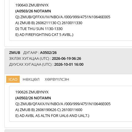
190643 ZMUBYNYX
(A0503/26 NOTAMN
Q) ZMUB/QFFXX/IV/NBO/A /000/999/4751N10646E005
A) ZMUB B) 2606211130 C) 2610011330
D) TUE THU SUN 1130-1330
E) AD FIREFIGHTING CAT 5 AVBL.)
ZMUB
ДУГААР :
A0502/26
ЭХЛЭХ ХУГАЦАА (UTC) :
2026-06-19 06:26
ДУУСАХ ХУГАЦАА (UTC) :
2026-10-01 16:00
ICAO
НӨХЦӨЛ
ХӨРВҮҮЛСЭН
190626 ZMUBYNYX
(A0502/26 NOTAMN
Q) ZMUB/QFAXX/IV/NBO/A /000/999/4751N10646E005
A) ZMUB B) 2606190626 C) 2610011600
E) AD AVBL AS ALTN FOR UAL6 AND UAL7.)