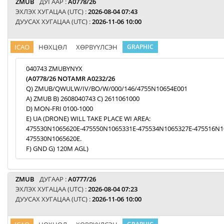
ZMUB
ДУГААР :
A0778/26
ЭХЛЭХ ХУГАЦАА (UTC) :
2026-08-04 07:43
ДУУСАХ ХУГАЦАА (UTC) :
2026-11-06 10:00
ICAO
НӨХЦӨЛ
ХӨРВҮҮЛСЭН
GRAPHIC
040743 ZMUBYNYX
(A0778/26 NOTAMR A0232/26
Q) ZMUB/QWULW/IV/BO/W/000/146/4755N10654E001
A) ZMUB B) 2608040743 C) 2611061000
D) MON-FRI 0100-1000
E) UA (DRONE) WILL TAKE PLACE WI AREA:
475530N1065620E-475550N1065331E-475534N1065327E-475516N1
475530N1065620E.
F) GND G) 120M AGL)
ZMUB
ДУГААР :
A0777/26
ЭХЛЭХ ХУГАЦАА (UTC) :
2026-08-04 07:23
ДУУСАХ ХУГАЦАА (UTC) :
2026-11-06 10:00