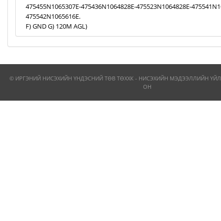
475455N1065307E-475436N1064828E-475523N1064828E-475541N1
475542N1065616E.
F) GND G) 120M AGL)
© ИРГЭНИЙ НИСЭХИЙН ҮНДЭСНИЙ ТӨВ ТӨХХК - НИСЭХИЙН МЭДЭЭЛЛИЙН ҮЙЛ
ОН