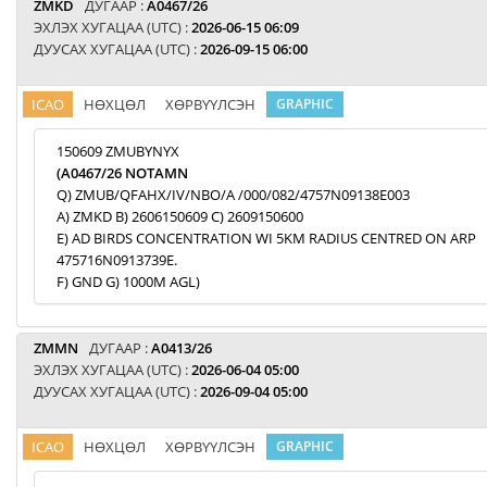
ZMKD
ДУГААР :
A0467/26
ЭХЛЭХ ХУГАЦАА (UTC) :
2026-06-15 06:09
ДУУСАХ ХУГАЦАА (UTC) :
2026-09-15 06:00
ICAO
НӨХЦӨЛ
ХӨРВҮҮЛСЭН
GRAPHIC
150609 ZMUBYNYX
(A0467/26 NOTAMN
Q) ZMUB/QFAHX/IV/NBO/A /000/082/4757N09138E003
A) ZMKD B) 2606150609 C) 2609150600
E) AD BIRDS CONCENTRATION WI 5KM RADIUS CENTRED ON ARP
475716N0913739E.
F) GND G) 1000M AGL)
ZMMN
ДУГААР :
A0413/26
ЭХЛЭХ ХУГАЦАА (UTC) :
2026-06-04 05:00
ДУУСАХ ХУГАЦАА (UTC) :
2026-09-04 05:00
ICAO
НӨХЦӨЛ
ХӨРВҮҮЛСЭН
GRAPHIC