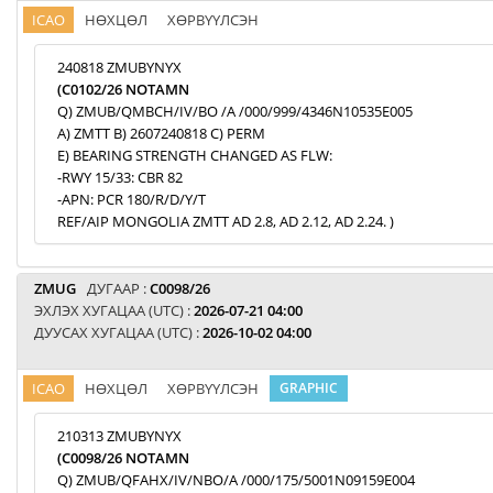
ICAO
НӨХЦӨЛ
ХӨРВҮҮЛСЭН
240818 ZMUBYNYX
(C0102/26 NOTAMN
Q) ZMUB/QMBCH/IV/BO /A /000/999/4346N10535E005
A) ZMTT B) 2607240818 C) PERM
E) BEARING STRENGTH CHANGED AS FLW:
-RWY 15/33: CBR 82
-APN: PCR 180/R/D/Y/T
REF/AIP MONGOLIA ZMTT AD 2.8, AD 2.12, AD 2.24. )
ZMUG
ДУГААР :
C0098/26
ЭХЛЭХ ХУГАЦАА (UTC) :
2026-07-21 04:00
ДУУСАХ ХУГАЦАА (UTC) :
2026-10-02 04:00
ICAO
НӨХЦӨЛ
ХӨРВҮҮЛСЭН
GRAPHIC
210313 ZMUBYNYX
(C0098/26 NOTAMN
Q) ZMUB/QFAHX/IV/NBO/A /000/175/5001N09159E004