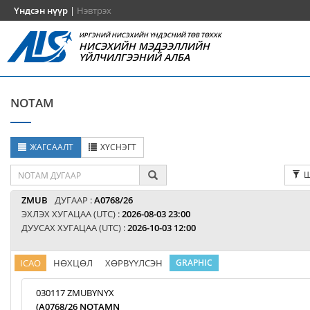
Үндсэн нүүр
|
Нэвтрэх
ИРГЭНИЙ НИСЭХИЙН ҮНДЭСНИЙ ТӨВ ТӨХХК
НИСЭХИЙН МЭДЭЭЛЛИЙН
ҮЙЛЧИЛГЭЭНИЙ АЛБА
NOTAM
ЖАГСААЛТ
ХҮСНЭГТ
Ш
ZMUB
ДУГААР :
A0768/26
ЭХЛЭХ ХУГАЦАА (UTC) :
2026-08-03 23:00
ДУУСАХ ХУГАЦАА (UTC) :
2026-10-03 12:00
ICAO
НӨХЦӨЛ
ХӨРВҮҮЛСЭН
GRAPHIC
030117 ZMUBYNYX
(A0768/26 NOTAMN