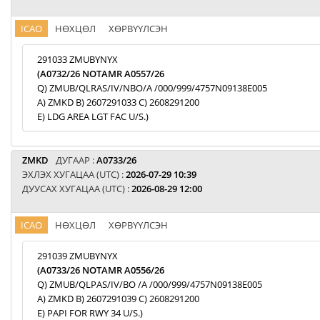
ICAO
НӨХЦӨЛ
ХӨРВҮҮЛСЭН
291033 ZMUBYNYX
(A0732/26 NOTAMR A0557/26
Q) ZMUB/QLRAS/IV/NBO/A /000/999/4757N09138E005
A) ZMKD B) 2607291033 C) 2608291200
E) LDG AREA LGT FAC U/S.)
ZMKD
ДУГААР :
A0733/26
ЭХЛЭХ ХУГАЦАА (UTC) :
2026-07-29 10:39
ДУУСАХ ХУГАЦАА (UTC) :
2026-08-29 12:00
ICAO
НӨХЦӨЛ
ХӨРВҮҮЛСЭН
291039 ZMUBYNYX
(A0733/26 NOTAMR A0556/26
Q) ZMUB/QLPAS/IV/BO /A /000/999/4757N09138E005
A) ZMKD B) 2607291039 C) 2608291200
E) PAPI FOR RWY 34 U/S.)