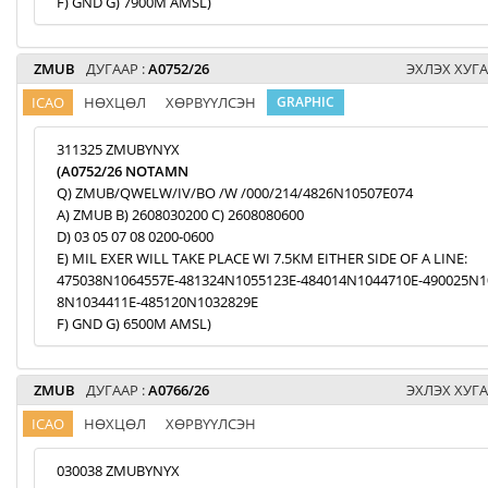
F) GND G) 7900M AMSL)
ZMUB
ДУГААР :
A0752/26
ЭХЛЭХ ХУГА
ICAO
НӨХЦӨЛ
ХӨРВҮҮЛСЭН
GRAPHIC
311325 ZMUBYNYX
(A0752/26 NOTAMN
Q) ZMUB/QWELW/IV/BO /W /000/214/4826N10507E074
A) ZMUB B) 2608030200 C) 2608080600
D) 03 05 07 08 0200-0600
E) MIL EXER WILL TAKE PLACE WI 7.5KM EITHER SIDE OF A LINE:
475038N1064557E-481324N1055123E-484014N1044710E-490025N1
8N1034411E-485120N1032829E
F) GND G) 6500M AMSL)
ZMUB
ДУГААР :
A0766/26
ЭХЛЭХ ХУГА
ICAO
НӨХЦӨЛ
ХӨРВҮҮЛСЭН
030038 ZMUBYNYX