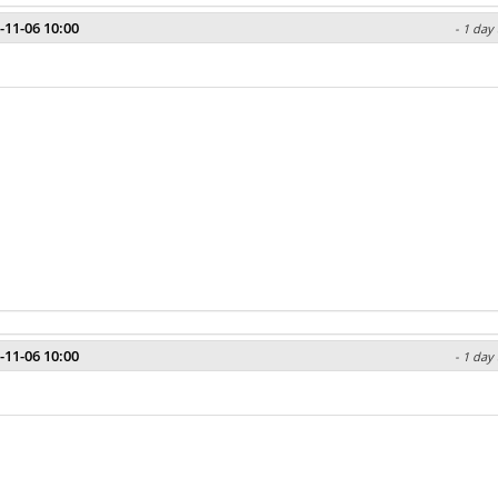
-11-06 10:00
- 1 day
-11-06 10:00
- 1 day