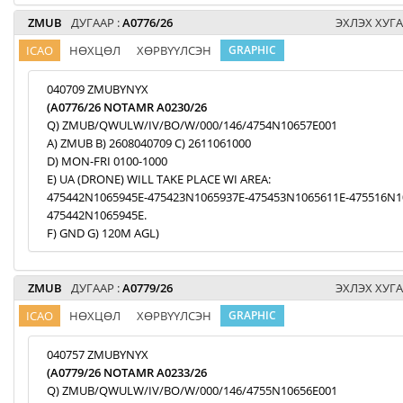
ZMUB
ДУГААР :
A0776/26
ЭХЛЭХ ХУГА
ICAO
НӨХЦӨЛ
ХӨРВҮҮЛСЭН
GRAPHIC
040709 ZMUBYNYX
(A0776/26 NOTAMR A0230/26
Q) ZMUB/QWULW/IV/BO/W/000/146/4754N10657E001
A) ZMUB B) 2608040709 C) 2611061000
D) MON-FRI 0100-1000
E) UA (DRONE) WILL TAKE PLACE WI AREA:
475442N1065945E-475423N1065937E-475453N1065611E-475516N1
475442N1065945E.
F) GND G) 120M AGL)
ZMUB
ДУГААР :
A0779/26
ЭХЛЭХ ХУГА
ICAO
НӨХЦӨЛ
ХӨРВҮҮЛСЭН
GRAPHIC
040757 ZMUBYNYX
(A0779/26 NOTAMR A0233/26
Q) ZMUB/QWULW/IV/BO/W/000/146/4755N10656E001