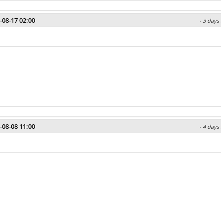
-08-17 02:00
- 3 days
-08-08 11:00
- 4 days