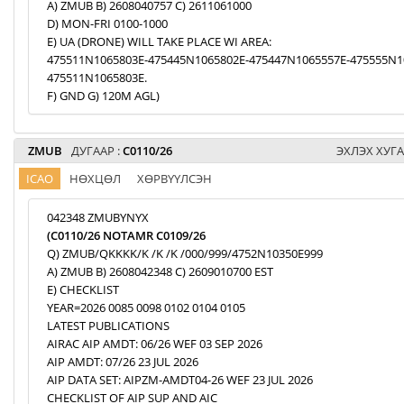
A) ZMUB B) 2608040757 C) 2611061000
D) MON-FRI 0100-1000
E) UA (DRONE) WILL TAKE PLACE WI AREA:
475511N1065803E-475445N1065802E-475447N1065557E-475555N1
475511N1065803E.
F) GND G) 120M AGL)
ZMUB
ДУГААР :
C0110/26
ЭХЛЭХ ХУГА
ICAO
НӨХЦӨЛ
ХӨРВҮҮЛСЭН
042348 ZMUBYNYX
(C0110/26 NOTAMR C0109/26
Q) ZMUB/QKKKK/K /K /K /000/999/4752N10350E999
A) ZMUB B) 2608042348 C) 2609010700 EST
E) CHECKLIST
YEAR=2026 0085 0098 0102 0104 0105
LATEST PUBLICATIONS
AIRAC AIP AMDT: 06/26 WEF 03 SEP 2026
AIP AMDT: 07/26 23 JUL 2026
AIP DATA SET: AIPZM-AMDT04-26 WEF 23 JUL 2026
CHECKLIST OF AIP SUP AND AIC