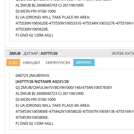
A) ZMUB B) 2608040743 C) 2611061000
D) MON-FRI 0100-1000
E) UA (DRONE) WILL TAKE PLACE WI AREA:
475530N1065620E-475550N1065331E-475534N1065327E-475516N1
475530N1065620E.
F) GND G) 120M AGL)
ZMUB
ДУГААР :
A0777/26
ЭХЛЭХ ХУГА
ICAO
НӨХЦӨЛ
ХӨРВҮҮЛСЭН
GRAPHIC
040723 ZMUBYNYX
(A0777/26 NOTAMR A0231/26
Q) ZMUB/QWULW/IV/BO/W/000/146/4754N10657E001
A) ZMUB B) 2608040723 C) 2611061000
D) MON-FRI 0100-1000
E) UA (DRONE) WILL TAKE PLACE WI AREA:
475453N1065806E-475442N1065802E-475507N1065613E-475516N1
475453N1065806E.
F) GND G) 120M AGL)