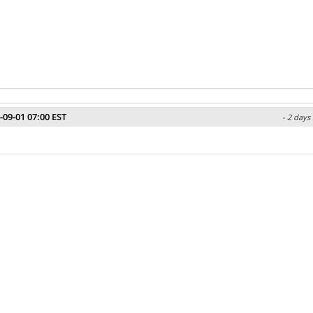
-09-01 07:00 EST
- 2 days