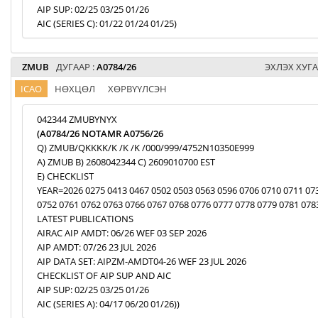
AIP SUP: 02/25 03/25 01/26
AIC (SERIES C): 01/22 01/24 01/25)
ZMUB
ДУГААР :
A0784/26
ЭХЛЭХ ХУГА
ICAO
НӨХЦӨЛ
ХӨРВҮҮЛСЭН
042344 ZMUBYNYX
(A0784/26 NOTAMR A0756/26
Q) ZMUB/QKKKK/K /K /K /000/999/4752N10350E999
A) ZMUB B) 2608042344 C) 2609010700 EST
E) CHECKLIST
YEAR=2026 0275 0413 0467 0502 0503 0563 0596 0706 0710 0711 07
0752 0761 0762 0763 0766 0767 0768 0776 0777 0778 0779 0781 078
LATEST PUBLICATIONS
AIRAC AIP AMDT: 06/26 WEF 03 SEP 2026
AIP AMDT: 07/26 23 JUL 2026
AIP DATA SET: AIPZM-AMDT04-26 WEF 23 JUL 2026
CHECKLIST OF AIP SUP AND AIC
AIP SUP: 02/25 03/25 01/26
AIC (SERIES A): 04/17 06/20 01/26))