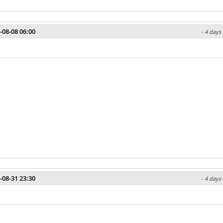
-08-08 06:00
- 4 days
-08-31 23:30
- 4 days