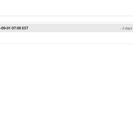
-09-01 07:00 EST
- 2 days