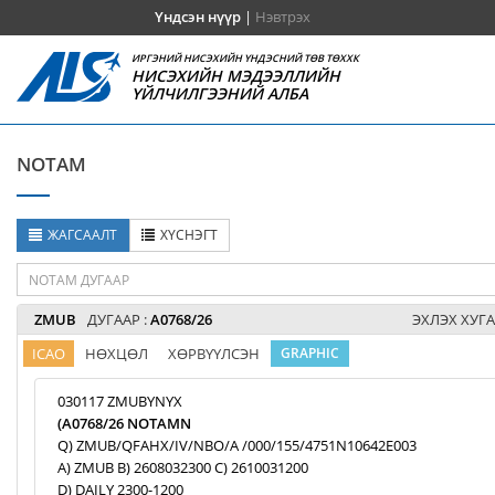
Үндсэн нүүр
|
Нэвтрэх
ИРГЭНИЙ НИСЭХИЙН ҮНДЭСНИЙ ТӨВ ТӨХХК
НИСЭХИЙН МЭДЭЭЛЛИЙН
ҮЙЛЧИЛГЭЭНИЙ АЛБА
NOTAM
ЖАГСААЛТ
ХҮСНЭГТ
ZMUB
ДУГААР :
A0768/26
ЭХЛЭХ ХУГА
ICAO
НӨХЦӨЛ
ХӨРВҮҮЛСЭН
GRAPHIC
030117 ZMUBYNYX
(A0768/26 NOTAMN
Q) ZMUB/QFAHX/IV/NBO/A /000/155/4751N10642E003
A) ZMUB B) 2608032300 C) 2610031200
D) DAILY 2300-1200