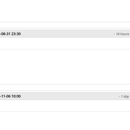
-08-31 23:30
- 16 hours 
-11-06 10:00
- 1 day