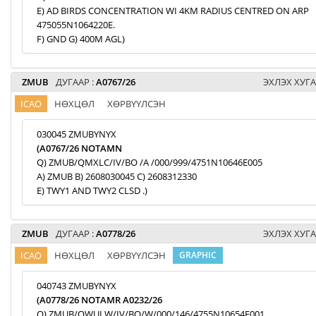
E) AD BIRDS CONCENTRATION WI 4KM RADIUS CENTRED ON ARP
475055N1064220E.
F) GND G) 400M AGL)
ZMUB
ДУГААР :
A0767/26
ЭХЛЭХ ХУГА
ICAO
НӨХЦӨЛ
ХӨРВҮҮЛСЭН
030045 ZMUBYNYX
(A0767/26 NOTAMN
Q) ZMUB/QMXLC/IV/BO /A /000/999/4751N10646E005
A) ZMUB B) 2608030045 C) 2608312330
E) TWY1 AND TWY2 CLSD .)
ZMUB
ДУГААР :
A0778/26
ЭХЛЭХ ХУГА
ICAO
НӨХЦӨЛ
ХӨРВҮҮЛСЭН
GRAPHIC
040743 ZMUBYNYX
(A0778/26 NOTAMR A0232/26
Q) ZMUB/QWULW/IV/BO/W/000/146/4755N10654E001