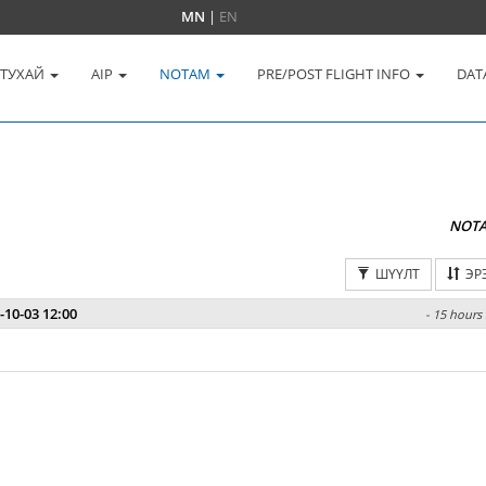
MN
|
EN
 ТУХАЙ
AIP
NOTAM
PRE/POST FLIGHT INFO
DAT
NOT
ШҮҮЛТ
ЭР
-10-03 12:00
- 15 hours 