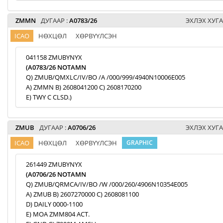
ZMMN
ДУГААР :
A0783/26
ЭХЛЭХ ХУГА
ICAO
НӨХЦӨЛ
ХӨРВҮҮЛСЭН
041158 ZMUBYNYX
(A0783/26 NOTAMN
Q) ZMUB/QMXLC/IV/BO /A /000/999/4940N10006E005
A) ZMMN B) 2608041200 C) 2608170200
E) TWY C CLSD.)
ZMUB
ДУГААР :
A0706/26
ЭХЛЭХ ХУГА
ICAO
НӨХЦӨЛ
ХӨРВҮҮЛСЭН
GRAPHIC
261449 ZMUBYNYX
(A0706/26 NOTAMN
Q) ZMUB/QRMCA/IV/BO /W /000/260/4906N10354E005
A) ZMUB B) 2607270000 C) 2608081100
D) DAILY 0000-1100
E) MOA ZMM804 ACT.