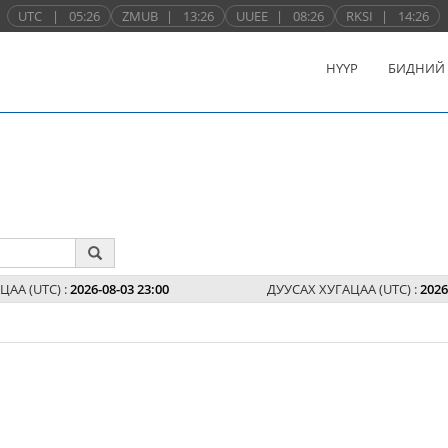
UTC
|
05:26
ZMUB
|
13:26
UUEE
|
08:26
RKSI
|
14:26
НҮҮР
БИДНИЙ
ЦАА (UTC) :
2026-08-03 23:00
ДУУСАХ ХУГАЦАА (UTC) :
2026