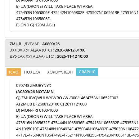
D) MON-FRI 0100-1000
E) UA (DRONE) WILL TAKE PLACE WI AREA:
475453N1065806E-475442N1065802E-475507N1065613E-475516N1
475453N1065806E.
F) GND G) 120M AGL)
ZMUB
ДУГААР :
A0809/26
ЭХЛЭХ ХУГАЦАА (UTC) :
2026-08-12 01:00
ДУУСАХ ХУГАЦАА (UTC) :
2026-11-12 10:00
ICAO
НӨХЦӨЛ
ХӨРВҮҮЛСЭН
GRAPHIC
070743 ZMUBYNYX
(A0809/26 NOTAMN
Q) ZMUB/QWULW/IV/BO /W /000/146/4753N10652E003
A) ZMUB B) 2608120100 C) 2611121000
D) MON-FRI 0100-1000
E) UA (DRONE) WILL TAKE PLACE WI AREA:
475516N1065632E-475444N1065636E-475415N1065532E-475353N1
4N1065010E-475148N1064924E-475034N1064802E-475030N106472
4717E-475046N1064749E-475211N1064825E-475423N1065113E-47