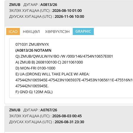
ZMUB
ДУГААР :
A0813/26
ЭХЛЭХ ХУГАЦАА (UTC) :
2026-08-10 01:00
ДУУСАХ ХУГАЦАА (UTC) :
2026-11-06 10:00
ICAO
НӨХЦӨЛ
ХӨРВҮҮЛСЭН
GRAPHIC
071031 ZMUBYNYX
(A0813/26 NOTAMN
Q) ZMUB/QWULW/IV/BO /W /000/146/4754N10657E001
A) ZMUB B) 2608100100 C) 2611061000
D) MON-FRI 0100-1000
E) UA (DRONE) WILL TAKE PLACE WI AREA:
475442N1065945E-475423N1065937E-475453N1065611E-475516N1
475442N1065945E.
F) GND G) 120M AGL)
ZMUB
ДУГААР :
A0767/26
ЭХЛЭХ ХУГАЦАА (UTC) :
2026-08-03 00:45
ДУУСАХ ХУГАЦАА (UTC) :
2026-08-31 23:30