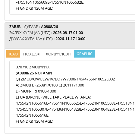
-475516N1065609E-475516N1065632E.
F) GND G) 120M AGL)
ZMUB
ДУГААР :
A0808/26
ЭХЛЭХ ХУГАЦАА (UTC) :
2026-08-17 01:00
ДУУСАХ ХУГАЦАА (UTC) :
2026-11-17 10:00
ICAO
НӨХЦӨЛ
ХӨРВҮҮЛСЭН
GRAPHIC
070710 ZMUBYNYX
(A0808/26 NOTAMN
Q) ZMUB/QWULW/IV/BO /W /000/146/4755N10652E002
A) ZMUB B) 2608170100 C) 2611171000
D) MON-FRI 0100-1000
E) UA (DRONE) WILL TAKE PLACE WI AREA:
475542N1065616E-475511N1065625E-475524N1065508E-475518N1
475455N1065307E-475436N1064828E-475523N1064828E-475541N1
475542N1065616E.
F) GND G) 120M AGL)