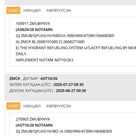
ICAO
НӨХЦӨЛ
ХӨРВҮҮЛСЭН
100911 ZMUBYNYX
(A0829/26 NOTAMN
Q) ZMUB/QFUXX/IV/NBO/A /000/999/4739N10649E005
A) ZMCK B) 2608101000 C) 2608271600
E) THE HYDRANT REFUELING SYSTEM U/S.ACFT REFUELING BY MO
ONLY.
IMPLEMENT NOTAM A0710/26.)
ZMCK
ДУГААР :
A0710/26
ЭХЛЭХ ХУГАЦАА (UTC) :
2026-07-27 09:30
ДУУСАХ ХУГАЦАА (UTC) :
2026-08-27 09:30
ICAO
НӨХЦӨЛ
ХӨРВҮҮЛСЭН
270903 ZMUBYNYX
(A0710/26 NOTAMN
Q) ZMUB/QFUXX/IV/BO /A /000/999/4739N10649E005