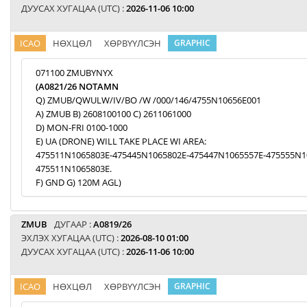
ДУУСАХ ХУГАЦАА (UTC) :
2026-11-06 10:00
ICAO
НӨХЦӨЛ
ХӨРВҮҮЛСЭН
GRAPHIC
071100 ZMUBYNYX
(A0821/26 NOTAMN
Q) ZMUB/QWULW/IV/BO /W /000/146/4755N10656E001
A) ZMUB B) 2608100100 C) 2611061000
D) MON-FRI 0100-1000
E) UA (DRONE) WILL TAKE PLACE WI AREA:
475511N1065803E-475445N1065802E-475447N1065557E-475555N1
475511N1065803E.
F) GND G) 120M AGL)
ZMUB
ДУГААР :
A0819/26
ЭХЛЭХ ХУГАЦАА (UTC) :
2026-08-10 01:00
ДУУСАХ ХУГАЦАА (UTC) :
2026-11-06 10:00
ICAO
НӨХЦӨЛ
ХӨРВҮҮЛСЭН
GRAPHIC