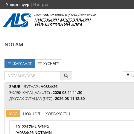
Үндсэн нүүр
|
Нэвтрэх
ИРГЭНИЙ НИСЭХИЙН ҮНДЭСНИЙ ТӨВ ТӨХХК
НИСЭХИЙН МЭДЭЭЛЛИЙН
ҮЙЛЧИЛГЭЭНИЙ АЛБА
NOTAM
ЖАГСААЛТ
ХҮСНЭГТ
Ш
ZMUB
ДУГААР :
A0834/26
ЭХЛЭХ ХУГАЦАА (UTC) :
2026-08-11 11:30
ДУУСАХ ХУГАЦАА (UTC) :
2026-08-11 12:30
ICAO
НӨХЦӨЛ
ХӨРВҮҮЛСЭН
101224 ZMUBYNYX
(A0834/26 NOTAMN