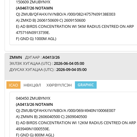
150609 ZMUBYNYX
(A0467/26 NOTAMN
Q) ZMUB/QFAHX/IV/NBO/A /000/082/4757N09138E003
A) ZMKD B) 2606150609 C) 2609150600
E) AD BIRDS CONCENTRATION WI 5KM RADIUS CENTRED ON ARP
475716N0913739E.
F) GND G) 1000M AGL)
ZMMN
ДУГААР :
A0413/26
ЭХЛЭХ ХУГАЦАА (UTC) :
2026-06-04 05:00
ДУУСАХ ХУГАЦАА (UTC) :
2026-09-04 05:00
ICAO
НӨХЦӨЛ
ХӨРВҮҮЛСЭН
GRAPHIC
040450 ZMUBYNYX
(A0413/26 NOTAMN
Q) ZMUB/QFAHX/IV/NBO/A /000/069/4940N10006E007
A) ZMMN B) 2606040500 C) 2609040500
E) AD BIRDS CONCENTRATION WI 12KM RADIUS CENTRED ON ARP
493949N1000559E.
F) GND G) 800M AGL)