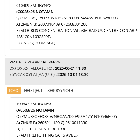
010409 ZMUBYNYX
(C0085/26 NOTAMN
Q) ZMUB/QFAHX/IV/NBO/A /000/054/4851N10328E003
A) ZMBN B) 2607010409 C) 2608301200
E) AD BIRDS CONCENTRATION WI 5KM RADIUS CENTRED ON ARP
485120N1032829E.
F) GND G) 300M AGL)
ZMUB
ДУГААР :
A0503/26
ЭХЛЭХ ХУГАЦАА (UTC) :
2026-06-21 11:30
ДУУСАХ ХУГАЦАА (UTC) :
2026-10-01 13:30
ICAO
НӨХЦӨЛ
ХӨРВҮҮЛСЭН
190643 ZMUBYNYX
(A0503/26 NOTAMN
Q) ZMUB/QFFXX/IV/NBO/A /000/999/4751N10646E005
A) ZMUB B) 2606211130 C) 2610011330
D) TUE THU SUN 1130-1330
E) AD FIREFIGHTING CAT 5 AVBL.)