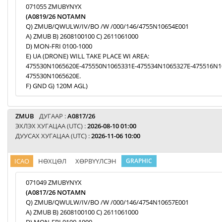
071055 ZMUBYNYX
(A0819/26 NOTAMN
Q) ZMUB/QWULW/IV/BO /W /000/146/4755N10654E001
A) ZMUB B) 2608100100 C) 2611061000
D) MON-FRI 0100-1000
E) UA (DRONE) WILL TAKE PLACE WI AREA:
475530N1065620E-475550N1065331E-475534N1065327E-475516N1
475530N1065620E.
F) GND G) 120M AGL)
ZMUB
ДУГААР :
A0817/26
ЭХЛЭХ ХУГАЦАА (UTC) :
2026-08-10 01:00
ДУУСАХ ХУГАЦАА (UTC) :
2026-11-06 10:00
ICAO
НӨХЦӨЛ
ХӨРВҮҮЛСЭН
GRAPHIC
071049 ZMUBYNYX
(A0817/26 NOTAMN
Q) ZMUB/QWULW/IV/BO /W /000/146/4754N10657E001
A) ZMUB B) 2608100100 C) 2611061000