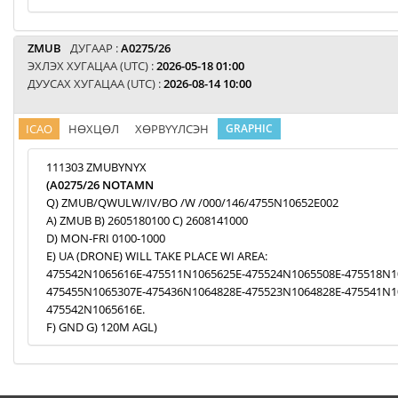
ZMUB
ДУГААР :
A0275/26
ЭХЛЭХ ХУГАЦАА (UTC) :
2026-05-18 01:00
ДУУСАХ ХУГАЦАА (UTC) :
2026-08-14 10:00
ICAO
НӨХЦӨЛ
ХӨРВҮҮЛСЭН
GRAPHIC
111303 ZMUBYNYX
(A0275/26 NOTAMN
Q) ZMUB/QWULW/IV/BO /W /000/146/4755N10652E002
A) ZMUB B) 2605180100 C) 2608141000
D) MON-FRI 0100-1000
E) UA (DRONE) WILL TAKE PLACE WI AREA:
475542N1065616E-475511N1065625E-475524N1065508E-475518N1
475455N1065307E-475436N1064828E-475523N1064828E-475541N1
475542N1065616E.
F) GND G) 120M AGL)