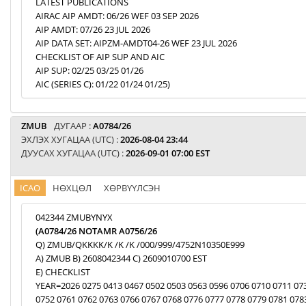
LATEST PUBLICATIONS
AIRAC AIP AMDT: 06/26 WEF 03 SEP 2026
AIP AMDT: 07/26 23 JUL 2026
AIP DATA SET: AIPZM-AMDT04-26 WEF 23 JUL 2026
CHECKLIST OF AIP SUP AND AIC
AIP SUP: 02/25 03/25 01/26
AIC (SERIES C): 01/22 01/24 01/25)
ZMUB
ДУГААР :
A0784/26
ЭХЛЭХ ХУГАЦАА (UTC) :
2026-08-04 23:44
ДУУСАХ ХУГАЦАА (UTC) :
2026-09-01 07:00 EST
ICAO
НӨХЦӨЛ
ХӨРВҮҮЛСЭН
042344 ZMUBYNYX
(A0784/26 NOTAMR A0756/26
Q) ZMUB/QKKKK/K /K /K /000/999/4752N10350E999
A) ZMUB B) 2608042344 C) 2609010700 EST
E) CHECKLIST
YEAR=2026 0275 0413 0467 0502 0503 0563 0596 0706 0710 0711 07
0752 0761 0762 0763 0766 0767 0768 0776 0777 0778 0779 0781 078