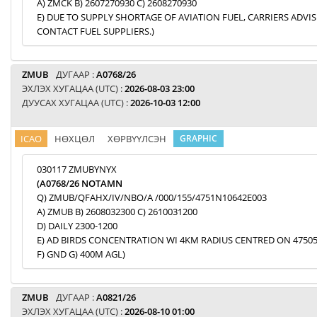
A) ZMCK B) 2607270930 C) 2608270930
E) DUE TO SUPPLY SHORTAGE OF AVIATION FUEL, CARRIERS ADVI
CONTACT FUEL SUPPLIERS.)
ZMUB
ДУГААР :
A0768/26
ЭХЛЭХ ХУГАЦАА (UTC) :
2026-08-03 23:00
ДУУСАХ ХУГАЦАА (UTC) :
2026-10-03 12:00
ICAO
НӨХЦӨЛ
ХӨРВҮҮЛСЭН
GRAPHIC
030117 ZMUBYNYX
(A0768/26 NOTAMN
Q) ZMUB/QFAHX/IV/NBO/A /000/155/4751N10642E003
A) ZMUB B) 2608032300 C) 2610031200
D) DAILY 2300-1200
E) AD BIRDS CONCENTRATION WI 4KM RADIUS CENTRED ON 47505
F) GND G) 400M AGL)
ZMUB
ДУГААР :
A0821/26
ЭХЛЭХ ХУГАЦАА (UTC) :
2026-08-10 01:00