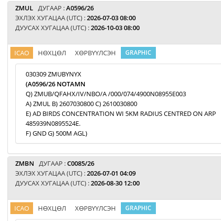
ZMUL
ДУГААР :
A0596/26
ЭХЛЭХ ХУГАЦАА (UTC) :
2026-07-03 08:00
ДУУСАХ ХУГАЦАА (UTC) :
2026-10-03 08:00
ICAO
НӨХЦӨЛ
ХӨРВҮҮЛСЭН
GRAPHIC
030309 ZMUBYNYX
(A0596/26 NOTAMN
Q) ZMUB/QFAHX/IV/NBO/A /000/074/4900N08955E003
A) ZMUL B) 2607030800 C) 2610030800
E) AD BIRDS CONCENTRATION WI 5KM RADIUS CENTRED ON ARP
485939N0895524E.
F) GND G) 500M AGL)
ZMBN
ДУГААР :
C0085/26
ЭХЛЭХ ХУГАЦАА (UTC) :
2026-07-01 04:09
ДУУСАХ ХУГАЦАА (UTC) :
2026-08-30 12:00
ICAO
НӨХЦӨЛ
ХӨРВҮҮЛСЭН
GRAPHIC