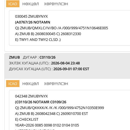
ICAO
НӨХЦӨЛ
ХӨРВҮҮЛСЭН
030045 ZMUBYNYX
(A0767/26 NOTAMN
Q) ZMUB/QMXLC/IV/BO /A /000/999/4751N10646E005
A) ZMUB B) 2608030045 C) 2608312330
E) TWY1 AND TWY2 CLSD .)
ZMUB
ДУГААР :
C0110/26
ЭХЛЭХ ХУГАЦАА (UTC) :
2026-08-04 23:48
ДУУСАХ ХУГАЦАА (UTC) :
2026-09-01 07:00 EST
ICAO
НӨХЦӨЛ
ХӨРВҮҮЛСЭН
042348 ZMUBYNYX
(C0110/26 NOTAMR C0109/26
Q) ZMUB/QKKKK/K /K /K /000/999/4752N10350E999
A) ZMUB B) 2608042348 C) 2609010700 EST
E) CHECKLIST
YEAR=2026 0085 0098 0102 0104 0105