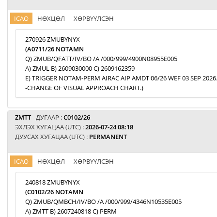
ICAO
НӨХЦӨЛ
ХӨРВҮҮЛСЭН
270926 ZMUBYNYX
(A0711/26 NOTAMN
Q) ZMUB/QFATT/IV/BO /A /000/999/4900N08955E005
A) ZMUL B) 2609030000 C) 2609162359
E) TRIGGER NOTAM-PERM AIRAC AIP AMDT 06/26 WEF 03 SEP 2026
-CHANGE OF VISUAL APPROACH CHART.)
ZMTT
ДУГААР :
C0102/26
ЭХЛЭХ ХУГАЦАА (UTC) :
2026-07-24 08:18
ДУУСАХ ХУГАЦАА (UTC) :
PERMANENT
ICAO
НӨХЦӨЛ
ХӨРВҮҮЛСЭН
240818 ZMUBYNYX
(C0102/26 NOTAMN
Q) ZMUB/QMBCH/IV/BO /A /000/999/4346N10535E005
A) ZMTT B) 2607240818 C) PERM