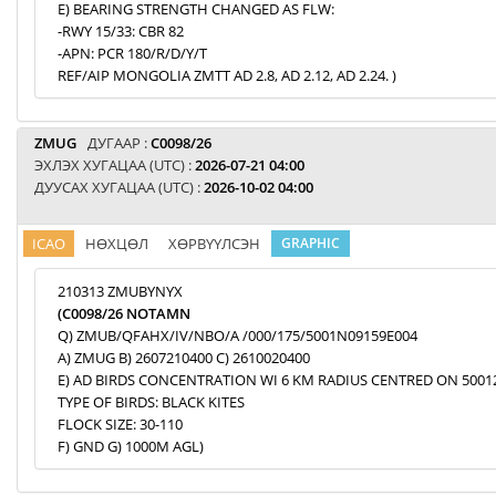
E) BEARING STRENGTH CHANGED AS FLW:
-RWY 15/33: CBR 82
-APN: PCR 180/R/D/Y/T
REF/AIP MONGOLIA ZMTT AD 2.8, AD 2.12, AD 2.24. )
ZMUG
ДУГААР :
C0098/26
ЭХЛЭХ ХУГАЦАА (UTC) :
2026-07-21 04:00
ДУУСАХ ХУГАЦАА (UTC) :
2026-10-02 04:00
ICAO
НӨХЦӨЛ
ХӨРВҮҮЛСЭН
GRAPHIC
210313 ZMUBYNYX
(C0098/26 NOTAMN
Q) ZMUB/QFAHX/IV/NBO/A /000/175/5001N09159E004
A) ZMUG B) 2607210400 C) 2610020400
E) AD BIRDS CONCENTRATION WI 6 KM RADIUS CENTRED ON 5001
TYPE OF BIRDS: BLACK KITES
FLOCK SIZE: 30-110
F) GND G) 1000M AGL)