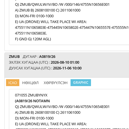
Q) ZMUB/QWULW/IV/BO /W /000/146/4755N10656E001
A) ZMUB B) 2608100100 C) 2611061000
D) MON-FRI 0100-1000
E) UA (DRONE) WILL TAKE PLACE WI AREA:
475511N1065803E-475445N1065802E-475447N1065557E-475555N1
475511N1065803E.
F) GND G) 120M AGL)
ZMUB
ДУГААР :
A0819/26
ЭХЛЭХ ХУГАЦАА (UTC) :
2026-08-10 01:00
ДУУСАХ ХУГАЦАА (UTC) :
2026-11-06 10:00
ICAO
НӨХЦӨЛ
ХӨРВҮҮЛСЭН
GRAPHIC
071055 ZMUBYNYX
(A0819/26 NOTAMN
Q) ZMUB/QWULW/IV/BO /W /000/146/4755N10654E001
A) ZMUB B) 2608100100 C) 2611061000
D) MON-FRI 0100-1000
E) UA (DRONE) WILL TAKE PLACE WI AREA: