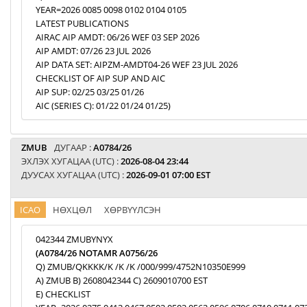
YEAR=2026 0085 0098 0102 0104 0105
LATEST PUBLICATIONS
AIRAC AIP AMDT: 06/26 WEF 03 SEP 2026
AIP AMDT: 07/26 23 JUL 2026
AIP DATA SET: AIPZM-AMDT04-26 WEF 23 JUL 2026
CHECKLIST OF AIP SUP AND AIC
AIP SUP: 02/25 03/25 01/26
AIC (SERIES C): 01/22 01/24 01/25)
ZMUB
ДУГААР :
A0784/26
ЭХЛЭХ ХУГАЦАА (UTC) :
2026-08-04 23:44
ДУУСАХ ХУГАЦАА (UTC) :
2026-09-01 07:00 EST
ICAO
НӨХЦӨЛ
ХӨРВҮҮЛСЭН
042344 ZMUBYNYX
(A0784/26 NOTAMR A0756/26
Q) ZMUB/QKKKK/K /K /K /000/999/4752N10350E999
A) ZMUB B) 2608042344 C) 2609010700 EST
E) CHECKLIST