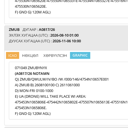
475530N1065620E-475550N1065331E-475534N1065327E-475516N1
475530N1065620E.
F) GND G) 120M AGL)
ZMUB
ДУГААР :
A0817/26
ЭХЛЭХ ХУГАЦАА (UTC) :
2026-08-10 01:00
ДУУСАХ ХУГАЦАА (UTC) :
2026-11-06 10:00
ICAO
НӨХЦӨЛ
ХӨРВҮҮЛСЭН
GRAPHIC
071049 ZMUBYNYX
(A0817/26 NOTAMN
Q) ZMUB/QWULW/IV/BO /W /000/146/4754N10657E001
A) ZMUB B) 2608100100 C) 2611061000
D) MON-FRI 0100-1000
E) UA (DRONE) WILL TAKE PLACE WI AREA:
475453N1065806E-475442N1065802E-475507N1065613E-475516N1
475453N1065806E.
F) GND G) 120M AGL)