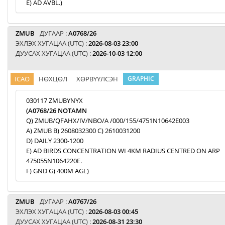
E) AD AVBL.)
ZMUB
ДУГААР :
A0768/26
ЭХЛЭХ ХУГАЦАА (UTC) :
2026-08-03 23:00
ДУУСАХ ХУГАЦАА (UTC) :
2026-10-03 12:00
ICAO
НӨХЦӨЛ
ХӨРВҮҮЛСЭН
GRAPHIC
030117 ZMUBYNYX
(A0768/26 NOTAMN
Q) ZMUB/QFAHX/IV/NBO/A /000/155/4751N10642E003
A) ZMUB B) 2608032300 C) 2610031200
D) DAILY 2300-1200
E) AD BIRDS CONCENTRATION WI 4KM RADIUS CENTRED ON ARP
475055N1064220E.
F) GND G) 400M AGL)
ZMUB
ДУГААР :
A0767/26
ЭХЛЭХ ХУГАЦАА (UTC) :
2026-08-03 00:45
ДУУСАХ ХУГАЦАА (UTC) :
2026-08-31 23:30