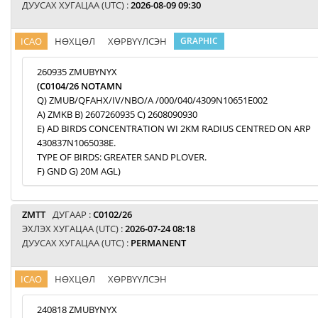
ДУУСАХ ХУГАЦАА (UTC) :
2026-08-09 09:30
ICAO
НӨХЦӨЛ
ХӨРВҮҮЛСЭН
GRAPHIC
260935 ZMUBYNYX
(C0104/26 NOTAMN
Q) ZMUB/QFAHX/IV/NBO/A /000/040/4309N10651E002
A) ZMKB B) 2607260935 C) 2608090930
E) AD BIRDS CONCENTRATION WI 2KM RADIUS CENTRED ON ARP
430837N1065038E.
TYPE OF BIRDS: GREATER SAND PLOVER.
F) GND G) 20M AGL)
ZMTT
ДУГААР :
C0102/26
ЭХЛЭХ ХУГАЦАА (UTC) :
2026-07-24 08:18
ДУУСАХ ХУГАЦАА (UTC) :
PERMANENT
ICAO
НӨХЦӨЛ
ХӨРВҮҮЛСЭН
240818 ZMUBYNYX