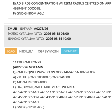
E) AD BIRDS CONCENTRATION WI 12KM RADIUS CENTRED ON ARP
493949N1000559E.
F) GND G) 800M AGL)
ZMUB
ДУГААР :
A0275/26
ЭХЛЭХ ХУГАЦАА (UTC) :
2026-05-18 01:00
ДУУСАХ ХУГАЦАА (UTC) :
2026-08-14 10:00
ICAO
НӨХЦӨЛ
ХӨРВҮҮЛСЭН
GRAPHIC
111303 ZMUBYNYX
(A0275/26 NOTAMN
Q) ZMUB/QWULW/IV/BO /W /000/146/4755N10652E002
A) ZMUB B) 2605180100 C) 2608141000
D) MON-FRI 0100-1000
E) UA (DRONE) WILL TAKE PLACE WI AREA:
475542N1065616E-475511N1065625E-475524N1065508E-475518N1
475455N1065307E-475436N1064828E-475523N1064828E-475541N1
475542N1065616E.
F) GND G) 120M AGL)