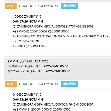
ICAO
НӨХЦӨЛ
ХӨРВҮҮЛСЭН
GRAPHIC
150609 ZMUBYNYX
(A0467/26 NOTAMN
Q) ZMUB/QFAHX/IV/NBO/A /000/082/4757N09138E003
A) ZMKD B) 2606150609 C) 2609150600
E) AD BIRDS CONCENTRATION WI 5KM RADIUS CENTRED ON ARP
475716N0913739E.
F) GND G) 1000M AGL)
ZMMN
ДУГААР :
A0413/26
ЭХЛЭХ ХУГАЦАА (UTC) :
2026-06-04 05:00
ДУУСАХ ХУГАЦАА (UTC) :
2026-09-04 05:00
ICAO
НӨХЦӨЛ
ХӨРВҮҮЛСЭН
GRAPHIC
040450 ZMUBYNYX
(A0413/26 NOTAMN
Q) ZMUB/QFAHX/IV/NBO/A /000/069/4940N10006E007
A) ZMMN B) 2606040500 C) 2609040500