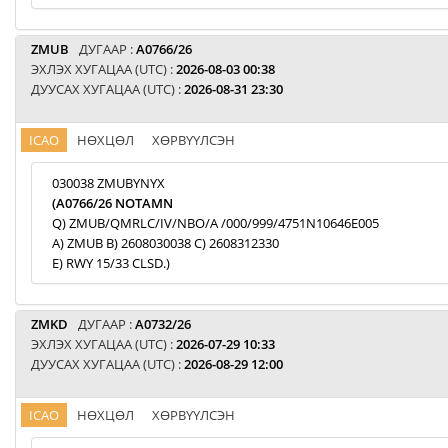
ZMUB
ДУГААР :
A0766/26
ЭХЛЭХ ХУГАЦАА (UTC) :
2026-08-03 00:38
ДУУСАХ ХУГАЦАА (UTC) :
2026-08-31 23:30
ICAO
НӨХЦӨЛ
ХӨРВҮҮЛСЭН
030038 ZMUBYNYX
(A0766/26 NOTAMN
Q) ZMUB/QMRLC/IV/NBO/A /000/999/4751N10646E005
A) ZMUB B) 2608030038 C) 2608312330
E) RWY 15/33 CLSD.)
ZMKD
ДУГААР :
A0732/26
ЭХЛЭХ ХУГАЦАА (UTC) :
2026-07-29 10:33
ДУУСАХ ХУГАЦАА (UTC) :
2026-08-29 12:00
ICAO
НӨХЦӨЛ
ХӨРВҮҮЛСЭН