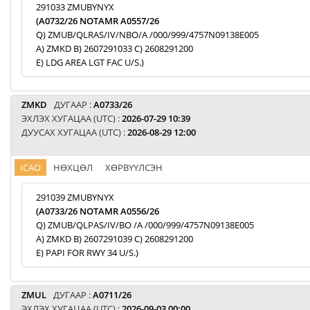
291033 ZMUBYNYX
(A0732/26 NOTAMR A0557/26
Q) ZMUB/QLRAS/IV/NBO/A /000/999/4757N09138E005
A) ZMKD B) 2607291033 C) 2608291200
E) LDG AREA LGT FAC U/S.)
ZMKD
ДУГААР :
A0733/26
ЭХЛЭХ ХУГАЦАА (UTC) :
2026-07-29 10:39
ДУУСАХ ХУГАЦАА (UTC) :
2026-08-29 12:00
ICAO
НӨХЦӨЛ
ХӨРВҮҮЛСЭН
291039 ZMUBYNYX
(A0733/26 NOTAMR A0556/26
Q) ZMUB/QLPAS/IV/BO /A /000/999/4757N09138E005
A) ZMKD B) 2607291039 C) 2608291200
E) PAPI FOR RWY 34 U/S.)
ZMUL
ДУГААР :
A0711/26
ЭХЛЭХ ХУГАЦАА (UTC) :
2026-09-03 00:00