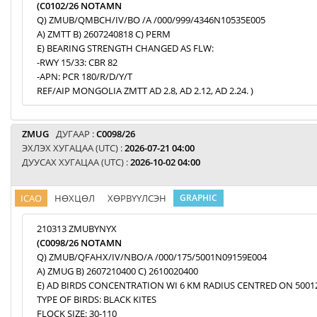
(C0102/26 NOTAMN
Q) ZMUB/QMBCH/IV/BO /A /000/999/4346N10535E005
A) ZMTT B) 2607240818 C) PERM
E) BEARING STRENGTH CHANGED AS FLW:
-RWY 15/33: CBR 82
-APN: PCR 180/R/D/Y/T
REF/AIP MONGOLIA ZMTT AD 2.8, AD 2.12, AD 2.24. )
ZMUG
ДУГААР :
C0098/26
ЭХЛЭХ ХУГАЦАА (UTC) :
2026-07-21 04:00
ДУУСАХ ХУГАЦАА (UTC) :
2026-10-02 04:00
ICAO
НӨХЦӨЛ
ХӨРВҮҮЛСЭН
GRAPHIC
210313 ZMUBYNYX
(C0098/26 NOTAMN
Q) ZMUB/QFAHX/IV/NBO/A /000/175/5001N09159E004
A) ZMUG B) 2607210400 C) 2610020400
E) AD BIRDS CONCENTRATION WI 6 KM RADIUS CENTRED ON 5001
TYPE OF BIRDS: BLACK KITES
FLOCK SIZE: 30-110