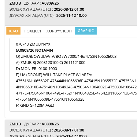
ZMUB
ДУГААР :
A0809/26
ЭХЛЭХ ХУГАЦАА (UTC) :
2026-08-12 01:00
ДУУСАХ ХУГАЦАА (UTC) :
2026-11-12 10:00
ICAO
НӨХЦӨЛ
ХӨРВҮҮЛСЭН
GRAPHIC
070743 ZMUBYNYX
(A0809/26 NOTAMN
Q) ZMUB/QWULW/IV/BO /W /000/146/4753N10652E003
A) ZMUB B) 2608120100 C) 2611121000
D) MON-FRI 0100-1000
E) UA (DRONE) WILL TAKE PLACE WI AREA:
475516N1065632E-475444N1065636E-475415N1065532E-475353N1
4N1065010E-475148N1064924E-475034N1064802E-475030N106472
4717E-475046N1064749E-475211N1064825E-475423N1065113E-47
-475516N1065609E-475516N1065632E.
F) GND G) 120M AGL)
ZMUB
ДУГААР :
A0808/26
ЭХЛЭХ ХУГАЦАА (UTC) :
2026-08-17 01:00
ДУУСАХ ХУГАЦАА (UTC) :
2026-11-17 10:00