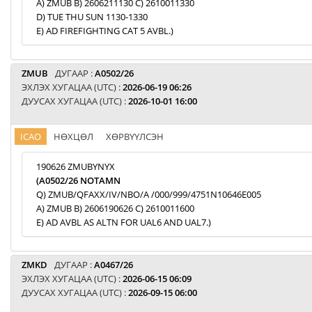
A) ZMUB B) 2606211130 C) 2610011330
D) TUE THU SUN 1130-1330
E) AD FIREFIGHTING CAT 5 AVBL.)
ZMUB
ДУГААР :
A0502/26
ЭХЛЭХ ХУГАЦАА (UTC) :
2026-06-19 06:26
ДУУСАХ ХУГАЦАА (UTC) :
2026-10-01 16:00
ICAO
НӨХЦӨЛ
ХӨРВҮҮЛСЭН
190626 ZMUBYNYX
(A0502/26 NOTAMN
Q) ZMUB/QFAXX/IV/NBO/A /000/999/4751N10646E005
A) ZMUB B) 2606190626 C) 2610011600
E) AD AVBL AS ALTN FOR UAL6 AND UAL7.)
ZMKD
ДУГААР :
A0467/26
ЭХЛЭХ ХУГАЦАА (UTC) :
2026-06-15 06:09
ДУУСАХ ХУГАЦАА (UTC) :
2026-09-15 06:00