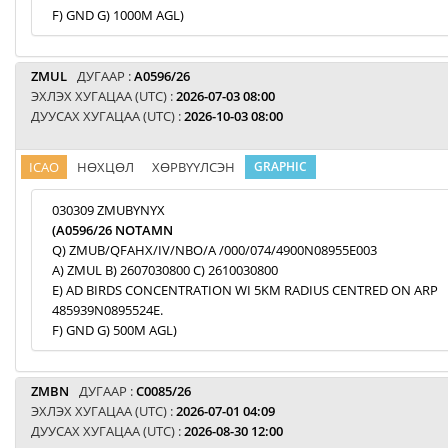
F) GND G) 1000M AGL)
ZMUL
ДУГААР :
A0596/26
ЭХЛЭХ ХУГАЦАА (UTC) :
2026-07-03 08:00
ДУУСАХ ХУГАЦАА (UTC) :
2026-10-03 08:00
ICAO
НӨХЦӨЛ
ХӨРВҮҮЛСЭН
GRAPHIC
030309 ZMUBYNYX
(A0596/26 NOTAMN
Q) ZMUB/QFAHX/IV/NBO/A /000/074/4900N08955E003
A) ZMUL B) 2607030800 C) 2610030800
E) AD BIRDS CONCENTRATION WI 5KM RADIUS CENTRED ON ARP
485939N0895524E.
F) GND G) 500M AGL)
ZMBN
ДУГААР :
C0085/26
ЭХЛЭХ ХУГАЦАА (UTC) :
2026-07-01 04:09
ДУУСАХ ХУГАЦАА (UTC) :
2026-08-30 12:00