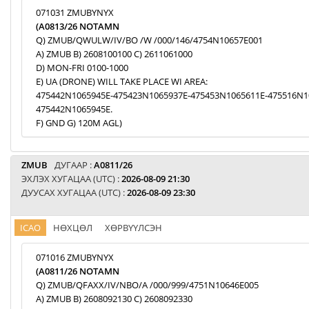
071031 ZMUBYNYX
(A0813/26 NOTAMN
Q) ZMUB/QWULW/IV/BO /W /000/146/4754N10657E001
A) ZMUB B) 2608100100 C) 2611061000
D) MON-FRI 0100-1000
E) UA (DRONE) WILL TAKE PLACE WI AREA:
475442N1065945E-475423N1065937E-475453N1065611E-475516N1
475442N1065945E.
F) GND G) 120M AGL)
ZMUB
ДУГААР :
A0811/26
ЭХЛЭХ ХУГАЦАА (UTC) :
2026-08-09 21:30
ДУУСАХ ХУГАЦАА (UTC) :
2026-08-09 23:30
ICAO
НӨХЦӨЛ
ХӨРВҮҮЛСЭН
071016 ZMUBYNYX
(A0811/26 NOTAMN
Q) ZMUB/QFAXX/IV/NBO/A /000/999/4751N10646E005
A) ZMUB B) 2608092130 C) 2608092330