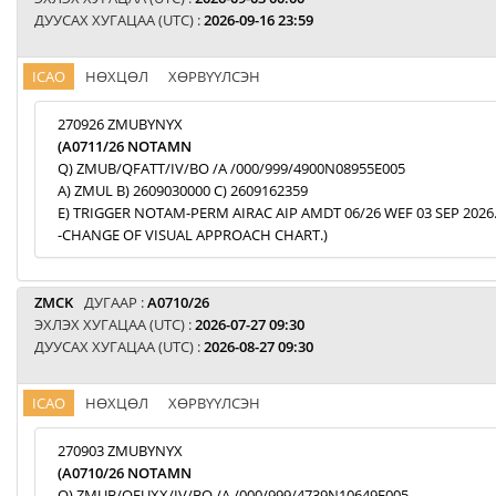
ДУУСАХ ХУГАЦАА (UTC) :
2026-09-16 23:59
ICAO
НӨХЦӨЛ
ХӨРВҮҮЛСЭН
270926 ZMUBYNYX
(A0711/26 NOTAMN
Q) ZMUB/QFATT/IV/BO /A /000/999/4900N08955E005
A) ZMUL B) 2609030000 C) 2609162359
E) TRIGGER NOTAM-PERM AIRAC AIP AMDT 06/26 WEF 03 SEP 2026
-CHANGE OF VISUAL APPROACH CHART.)
ZMCK
ДУГААР :
A0710/26
ЭХЛЭХ ХУГАЦАА (UTC) :
2026-07-27 09:30
ДУУСАХ ХУГАЦАА (UTC) :
2026-08-27 09:30
ICAO
НӨХЦӨЛ
ХӨРВҮҮЛСЭН
270903 ZMUBYNYX
(A0710/26 NOTAMN
Q) ZMUB/QFUXX/IV/BO /A /000/999/4739N10649E005