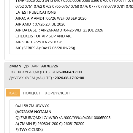
YEAR=2026 0275 0413 0467 0502 0503 0563 0596 0706 0710 0711 07
0752 0761 0762 0763 0766 0767 0768 0776 0777 0778 0779 0781 078
LATEST PUBLICATIONS
AIRAC AIP AMDT: 06/26 WEF 03 SEP 2026
AIP AMDT: 07/26 23 JUL 2026
AIP DATA SET: AIPZM-AMDT04-26 WEF 23 JUL 2026
CHECKLIST OF AIP SUP AND AIC
AIP SUP: 02/25 03/25 01/26
AIC (SERIES A): 04/17 06/20 01/26))
ZMMN
ДУГААР :
A0783/26
ЭХЛЭХ ХУГАЦАА (UTC) :
2026-08-04 12:00
ДУУСАХ ХУГАЦАА (UTC) :
2026-08-17 02:00
ICAO
НӨХЦӨЛ
ХӨРВҮҮЛСЭН
041158 ZMUBYNYX
(A0783/26 NOTAMN
Q) ZMUB/QMXLC/IV/BO /A /000/999/4940N10006E005
A) ZMMN B) 2608041200 C) 2608170200
E) TWY C CLSD.)