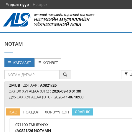
Үндсэн нүүр
|
Нэвтрэх
ИРГЭНИЙ НИСЭХИЙН ҮНДЭСНИЙ ТӨВ ТӨХХК
НИСЭХИЙН МЭДЭЭЛЛИЙН
ҮЙЛЧИЛГЭЭНИЙ АЛБА
NOTAM
ЖАГСААЛТ
ХҮСНЭГТ
Ш
ZMUB
ДУГААР :
A0821/26
ЭХЛЭХ ХУГАЦАА (UTC) :
2026-08-10 01:00
ДУУСАХ ХУГАЦАА (UTC) :
2026-11-06 10:00
ICAO
НӨХЦӨЛ
ХӨРВҮҮЛСЭН
GRAPHIC
071100 ZMUBYNYX
(A0821/26 NOTAMN