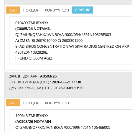
ICAO
НӨХЦӨЛ
ХӨРВҮҮЛСЭН
GRAPHIC
010409 ZMUBYNYX
(C0085/26 NOTAMN
Q) ZMUB/QFAHX/IV/NBO/A /000/054/4851N10328E003
A) ZMBN B) 2607010409 C) 2608301200
E) AD BIRDS CONCENTRATION WI 5KM RADIUS CENTRED ON ARP
485120N1032829E.
F) GND G) 300M AGL)
ZMUB
ДУГААР :
A0503/26
ЭХЛЭХ ХУГАЦАА (UTC) :
2026-06-21 11:30
ДУУСАХ ХУГАЦАА (UTC) :
2026-10-01 13:30
ICAO
НӨХЦӨЛ
ХӨРВҮҮЛСЭН
190643 ZMUBYNYX
(A0503/26 NOTAMN
Q) ZMUB/QFFXX/IV/NBO/A /000/999/4751N10646E005