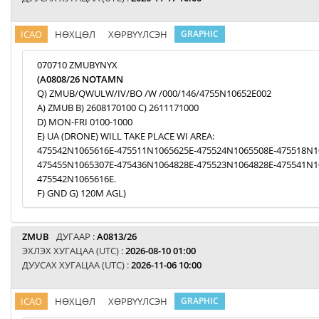
ICAO
НӨХЦӨЛ
ХӨРВҮҮЛСЭН
GRAPHIC
070710 ZMUBYNYX
(A0808/26 NOTAMN
Q) ZMUB/QWULW/IV/BO /W /000/146/4755N10652E002
A) ZMUB B) 2608170100 C) 2611171000
D) MON-FRI 0100-1000
E) UA (DRONE) WILL TAKE PLACE WI AREA:
475542N1065616E-475511N1065625E-475524N1065508E-475518N1
475455N1065307E-475436N1064828E-475523N1064828E-475541N1
475542N1065616E.
F) GND G) 120M AGL)
ZMUB
ДУГААР :
A0813/26
ЭХЛЭХ ХУГАЦАА (UTC) :
2026-08-10 01:00
ДУУСАХ ХУГАЦАА (UTC) :
2026-11-06 10:00
ICAO
НӨХЦӨЛ
ХӨРВҮҮЛСЭН
GRAPHIC