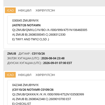
ICAO
НӨХЦӨЛ
ХӨРВҮҮЛСЭН
030045 ZMUBYNYX
(A0767/26 NOTAMN
Q) ZMUB/QMXLC/IV/BO /A /000/999/4751N10646E005
A) ZMUB B) 2608030045 C) 2608312330
E) TWY1 AND TWY2 CLSD .)
ZMUB
ДУГААР :
C0110/26
ЭХЛЭХ ХУГАЦАА (UTC) :
2026-08-04 23:48
ДУУСАХ ХУГАЦАА (UTC) :
2026-09-01 07:00 EST
ICAO
НӨХЦӨЛ
ХӨРВҮҮЛСЭН
042348 ZMUBYNYX
(C0110/26 NOTAMR C0109/26
Q) ZMUB/QKKKK/K /K /K /000/999/4752N10350E999
A) ZMUB B) 2608042348 C) 2609010700 EST
E) CHECKLIST