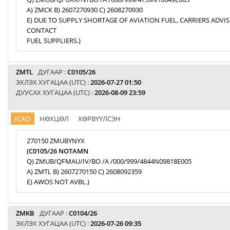
A) ZMCK B) 2607270930 C) 2608270930
E) DUE TO SUPPLY SHORTAGE OF AVIATION FUEL, CARRIERS ADVI
CONTACT
FUEL SUPPLIERS.)
ZMTL
ДУГААР :
C0105/26
ЭХЛЭХ ХУГАЦАА (UTC) :
2026-07-27 01:50
ДУУСАХ ХУГАЦАА (UTC) :
2026-08-09 23:59
ICAO
НӨХЦӨЛ
ХӨРВҮҮЛСЭН
270150 ZMUBYNYX
(C0105/26 NOTAMN
Q) ZMUB/QFMAU/IV/BO /A /000/999/4844N09818E005
A) ZMTL B) 2607270150 C) 2608092359
E) AWOS NOT AVBL.)
ZMKB
ДУГААР :
C0104/26
ЭХЛЭХ ХУГАЦАА (UTC) :
2026-07-26 09:35