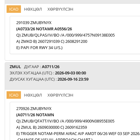
ICAO
НӨХЦӨЛ
ХӨРВҮҮЛСЭН
291039 ZMUBYNYX
(A0733/26 NOTAMR A0556/26
Q) ZMUB/QLPAS/IV/BO /A /000/999/4757N09138E005
A) ZMKD B) 2607291039 C) 2608291200
E) PAPI FOR RWY 34 U/S.)
ZMUL
ДУГААР :
A0711/26
ЭХЛЭХ ХУГАЦАА (UTC) :
2026-09-03 00:00
ДУУСАХ ХУГАЦАА (UTC) :
2026-09-16 23:59
ICAO
НӨХЦӨЛ
ХӨРВҮҮЛСЭН
270926 ZMUBYNYX
(A0711/26 NOTAMN
Q) ZMUB/QFATT/IV/BO /A /000/999/4900N08955E005
A) ZMUL B) 2609030000 C) 2609162359
E) TRIGGER NOTAM-PERM AIRAC AIP AMDT 06/26 WEF 03 SEP 2026
-CHANGE OF VISUAL APPROACH CHART.)