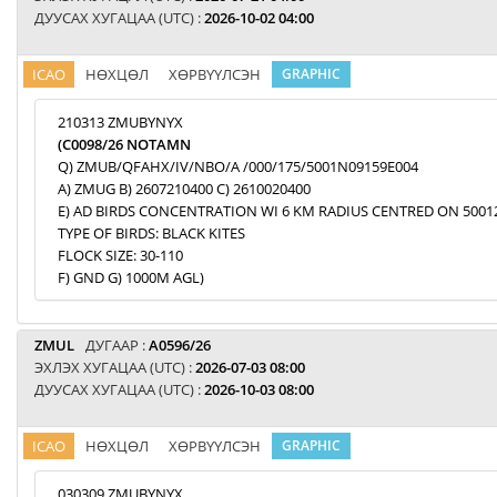
ДУУСАХ ХУГАЦАА (UTC) :
2026-10-02 04:00
ICAO
НӨХЦӨЛ
ХӨРВҮҮЛСЭН
GRAPHIC
210313 ZMUBYNYX
(C0098/26 NOTAMN
Q) ZMUB/QFAHX/IV/NBO/A /000/175/5001N09159E004
A) ZMUG B) 2607210400 C) 2610020400
E) AD BIRDS CONCENTRATION WI 6 KM RADIUS CENTRED ON 5001
TYPE OF BIRDS: BLACK KITES
FLOCK SIZE: 30-110
F) GND G) 1000M AGL)
ZMUL
ДУГААР :
A0596/26
ЭХЛЭХ ХУГАЦАА (UTC) :
2026-07-03 08:00
ДУУСАХ ХУГАЦАА (UTC) :
2026-10-03 08:00
ICAO
НӨХЦӨЛ
ХӨРВҮҮЛСЭН
GRAPHIC
030309 ZMUBYNYX