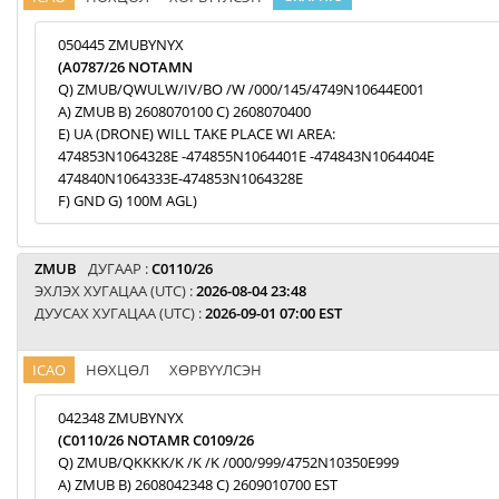
050445 ZMUBYNYX
(A0787/26 NOTAMN
Q) ZMUB/QWULW/IV/BO /W /000/145/4749N10644E001
A) ZMUB B) 2608070100 C) 2608070400
E) UA (DRONE) WILL TAKE PLACE WI AREA:
474853N1064328E -474855N1064401E -474843N1064404E
474840N1064333E-474853N1064328E
F) GND G) 100M AGL)
ZMUB
ДУГААР :
C0110/26
ЭХЛЭХ ХУГАЦАА (UTC) :
2026-08-04 23:48
ДУУСАХ ХУГАЦАА (UTC) :
2026-09-01 07:00 EST
ICAO
НӨХЦӨЛ
ХӨРВҮҮЛСЭН
042348 ZMUBYNYX
(C0110/26 NOTAMR C0109/26
Q) ZMUB/QKKKK/K /K /K /000/999/4752N10350E999
A) ZMUB B) 2608042348 C) 2609010700 EST