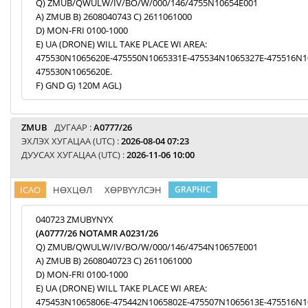
Q) ZMUB/QWULW/IV/BO/W/000/146/4755N10654E001
A) ZMUB B) 2608040743 C) 2611061000
D) MON-FRI 0100-1000
E) UA (DRONE) WILL TAKE PLACE WI AREA:
475530N1065620E-475550N1065331E-475534N1065327E-475516N1
475530N1065620E.
F) GND G) 120M AGL)
ZMUB
ДУГААР :
A0777/26
ЭХЛЭХ ХУГАЦАА (UTC) :
2026-08-04 07:23
ДУУСАХ ХУГАЦАА (UTC) :
2026-11-06 10:00
ICAO
НӨХЦӨЛ
ХӨРВҮҮЛСЭН
GRAPHIC
040723 ZMUBYNYX
(A0777/26 NOTAMR A0231/26
Q) ZMUB/QWULW/IV/BO/W/000/146/4754N10657E001
A) ZMUB B) 2608040723 C) 2611061000
D) MON-FRI 0100-1000
E) UA (DRONE) WILL TAKE PLACE WI AREA:
475453N1065806E-475442N1065802E-475507N1065613E-475516N1