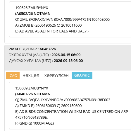
190626 ZMUBYNYX
(A0502/26 NOTAMN
Q) ZMUB/QFAXX/IV/NBO/A /000/999/4751N10646E005
A) ZMUB B) 2606190626 C) 2610011600
E) AD AVBL AS ALTN FOR UAL6 AND UAL7.)
ZMKD
ДУГААР :
A0467/26
ЭХЛЭХ ХУГАЦАА (UTC) :
2026-06-15 06:09
ДУУСАХ ХУГАЦАА (UTC) :
2026-09-15 06:00
ICAO
НӨХЦӨЛ
ХӨРВҮҮЛСЭН
GRAPHIC
150609 ZMUBYNYX
(A0467/26 NOTAMN
Q) ZMUB/QFAHX/IV/NBO/A /000/082/4757N09138E003
A) ZMKD B) 2606150609 C) 2609150600
E) AD BIRDS CONCENTRATION WI 5KM RADIUS CENTRED ON ARP
475716N0913739E.
F) GND G) 1000M AGL)