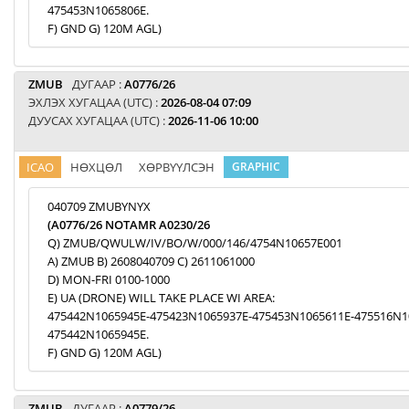
475453N1065806E.
F) GND G) 120M AGL)
ZMUB
ДУГААР :
A0776/26
ЭХЛЭХ ХУГАЦАА (UTC) :
2026-08-04 07:09
ДУУСАХ ХУГАЦАА (UTC) :
2026-11-06 10:00
ICAO
НӨХЦӨЛ
ХӨРВҮҮЛСЭН
GRAPHIC
040709 ZMUBYNYX
(A0776/26 NOTAMR A0230/26
Q) ZMUB/QWULW/IV/BO/W/000/146/4754N10657E001
A) ZMUB B) 2608040709 C) 2611061000
D) MON-FRI 0100-1000
E) UA (DRONE) WILL TAKE PLACE WI AREA:
475442N1065945E-475423N1065937E-475453N1065611E-475516N1
475442N1065945E.
F) GND G) 120M AGL)
ZMUB
ДУГААР :
A0779/26