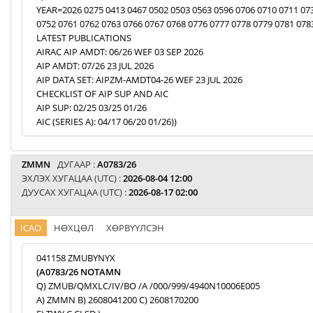
YEAR=2026 0275 0413 0467 0502 0503 0563 0596 0706 0710 0711 07
0752 0761 0762 0763 0766 0767 0768 0776 0777 0778 0779 0781 078
LATEST PUBLICATIONS
AIRAC AIP AMDT: 06/26 WEF 03 SEP 2026
AIP AMDT: 07/26 23 JUL 2026
AIP DATA SET: AIPZM-AMDT04-26 WEF 23 JUL 2026
CHECKLIST OF AIP SUP AND AIC
AIP SUP: 02/25 03/25 01/26
AIC (SERIES A): 04/17 06/20 01/26))
ZMMN
ДУГААР :
A0783/26
ЭХЛЭХ ХУГАЦАА (UTC) :
2026-08-04 12:00
ДУУСАХ ХУГАЦАА (UTC) :
2026-08-17 02:00
ICAO
НӨХЦӨЛ
ХӨРВҮҮЛСЭН
041158 ZMUBYNYX
(A0783/26 NOTAMN
Q) ZMUB/QMXLC/IV/BO /A /000/999/4940N10006E005
A) ZMMN B) 2608041200 C) 2608170200