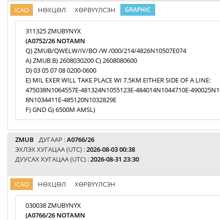
ICAO
НӨХЦӨЛ
ХӨРВҮҮЛСЭН
GRAPHIC
311325 ZMUBYNYX
(A0752/26 NOTAMN
Q) ZMUB/QWELW/IV/BO /W /000/214/4826N10507E074
A) ZMUB B) 2608030200 C) 2608080600
D) 03 05 07 08 0200-0600
E) MIL EXER WILL TAKE PLACE WI 7.5KM EITHER SIDE OF A LINE:
475038N1064557E-481324N1055123E-484014N1044710E-490025N1
8N1034411E-485120N1032829E
F) GND G) 6500M AMSL)
ZMUB
ДУГААР :
A0766/26
ЭХЛЭХ ХУГАЦАА (UTC) :
2026-08-03 00:38
ДУУСАХ ХУГАЦАА (UTC) :
2026-08-31 23:30
ICAO
НӨХЦӨЛ
ХӨРВҮҮЛСЭН
030038 ZMUBYNYX
(A0766/26 NOTAMN