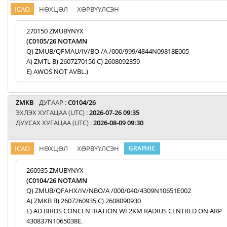
ICAO
НӨХЦӨЛ
ХӨРВҮҮЛСЭН
270150 ZMUBYNYX
(C0105/26 NOTAMN
Q) ZMUB/QFMAU/IV/BO /A /000/999/4844N09818E005
A) ZMTL B) 2607270150 C) 2608092359
E) AWOS NOT AVBL.)
ZMKB
ДУГААР :
C0104/26
ЭХЛЭХ ХУГАЦАА (UTC) :
2026-07-26 09:35
ДУУСАХ ХУГАЦАА (UTC) :
2026-08-09 09:30
ICAO
НӨХЦӨЛ
ХӨРВҮҮЛСЭН
GRAPHIC
260935 ZMUBYNYX
(C0104/26 NOTAMN
Q) ZMUB/QFAHX/IV/NBO/A /000/040/4309N10651E002
A) ZMKB B) 2607260935 C) 2608090930
E) AD BIRDS CONCENTRATION WI 2KM RADIUS CENTRED ON ARP
430837N1065038E.