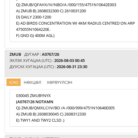
Q) ZMUB/QFAHX/IV/NBO/A /000/155/4751N10642E003
A) ZMUB B) 2608032300 C) 2610031200
D) DAILY 2300-1200
E) AD BIRDS CONCENTRATION WI 4KM RADIUS CENTRED ON ARP
475055N1064220E.
F) GND G) 400M AGL)
ZMUB
ДУГААР :
A0767/26
ЭХЛЭХ ХУГАЦАА (UTC) :
2026-08-03 00:45
ДУУСАХ ХУГАЦАА (UTC) :
2026-08-31 23:30
ICAO
НӨХЦӨЛ
ХӨРВҮҮЛСЭН
030045 ZMUBYNYX
(A0767/26 NOTAMN
Q) ZMUB/QMXLC/IV/BO /A /000/999/4751N10646E005
A) ZMUB B) 2608030045 C) 2608312330
E) TWY1 AND TWY2 CLSD .)