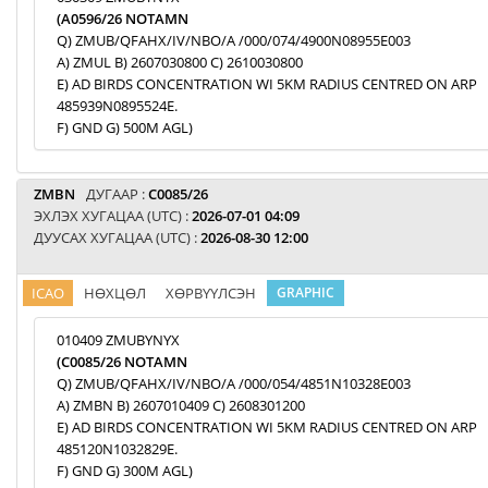
(A0596/26 NOTAMN
Q) ZMUB/QFAHX/IV/NBO/A /000/074/4900N08955E003
A) ZMUL B) 2607030800 C) 2610030800
E) AD BIRDS CONCENTRATION WI 5KM RADIUS CENTRED ON ARP
485939N0895524E.
F) GND G) 500M AGL)
ZMBN
ДУГААР :
C0085/26
ЭХЛЭХ ХУГАЦАА (UTC) :
2026-07-01 04:09
ДУУСАХ ХУГАЦАА (UTC) :
2026-08-30 12:00
ICAO
НӨХЦӨЛ
ХӨРВҮҮЛСЭН
GRAPHIC
010409 ZMUBYNYX
(C0085/26 NOTAMN
Q) ZMUB/QFAHX/IV/NBO/A /000/054/4851N10328E003
A) ZMBN B) 2607010409 C) 2608301200
E) AD BIRDS CONCENTRATION WI 5KM RADIUS CENTRED ON ARP
485120N1032829E.
F) GND G) 300M AGL)