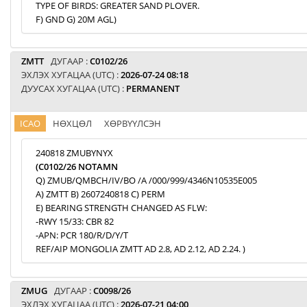
TYPE OF BIRDS: GREATER SAND PLOVER.
F) GND G) 20M AGL)
ZMTT
ДУГААР :
C0102/26
ЭХЛЭХ ХУГАЦАА (UTC) :
2026-07-24 08:18
ДУУСАХ ХУГАЦАА (UTC) :
PERMANENT
ICAO
НӨХЦӨЛ
ХӨРВҮҮЛСЭН
240818 ZMUBYNYX
(C0102/26 NOTAMN
Q) ZMUB/QMBCH/IV/BO /A /000/999/4346N10535E005
A) ZMTT B) 2607240818 C) PERM
E) BEARING STRENGTH CHANGED AS FLW:
-RWY 15/33: CBR 82
-APN: PCR 180/R/D/Y/T
REF/AIP MONGOLIA ZMTT AD 2.8, AD 2.12, AD 2.24. )
ZMUG
ДУГААР :
C0098/26
ЭХЛЭХ ХУГАЦАА (UTC) :
2026-07-21 04:00