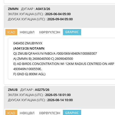
ZMMN
ДУГААР :
A0413/26
ЭХЛЭХ ХУГАЦАА (UTC) :
2026-06-04 05:00
ДУУСАХ ХУГАЦАА (UTC) :
2026-09-04 05:00
ICAO
НӨХЦӨЛ
ХӨРВҮҮЛСЭН
GRAPHIC
040450 ZMUBYNYX
(A0413/26 NOTAMN
Q) ZMUB/QFAHX/IV/NBO/A /000/069/4940N10006E007
A) ZMMN B) 2606040500 C) 2609040500
E) AD BIRDS CONCENTRATION WI 12KM RADIUS CENTRED ON ARP
493949N1000559E.
F) GND G) 800M AGL)
ZMUB
ДУГААР :
A0275/26
ЭХЛЭХ ХУГАЦАА (UTC) :
2026-05-18 01:00
ДУУСАХ ХУГАЦАА (UTC) :
2026-08-14 10:00
ICAO
НӨХЦӨЛ
ХӨРВҮҮЛСЭН
GRAPHIC