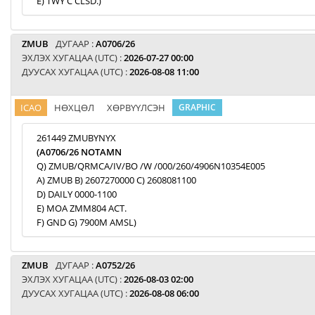
E) TWY C CLSD.)
ZMUB
ДУГААР :
A0706/26
ЭХЛЭХ ХУГАЦАА (UTC) :
2026-07-27 00:00
ДУУСАХ ХУГАЦАА (UTC) :
2026-08-08 11:00
ICAO
НӨХЦӨЛ
ХӨРВҮҮЛСЭН
GRAPHIC
261449 ZMUBYNYX
(A0706/26 NOTAMN
Q) ZMUB/QRMCA/IV/BO /W /000/260/4906N10354E005
A) ZMUB B) 2607270000 C) 2608081100
D) DAILY 0000-1100
E) MOA ZMM804 ACT.
F) GND G) 7900M AMSL)
ZMUB
ДУГААР :
A0752/26
ЭХЛЭХ ХУГАЦАА (UTC) :
2026-08-03 02:00
ДУУСАХ ХУГАЦАА (UTC) :
2026-08-08 06:00