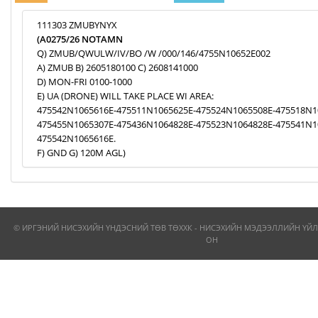
111303 ZMUBYNYX
(A0275/26 NOTAMN
Q) ZMUB/QWULW/IV/BO /W /000/146/4755N10652E002
A) ZMUB B) 2605180100 C) 2608141000
D) MON-FRI 0100-1000
E) UA (DRONE) WILL TAKE PLACE WI AREA:
475542N1065616E-475511N1065625E-475524N1065508E-475518N1
475455N1065307E-475436N1064828E-475523N1064828E-475541N1
475542N1065616E.
F) GND G) 120M AGL)
© ИРГЭНИЙ НИСЭХИЙН ҮНДЭСНИЙ ТӨВ ТӨХХК - НИСЭХИЙН МЭДЭЭЛЛИЙН ҮЙЛ
ОН