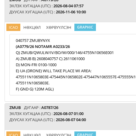
ЭХЛЭХ ХУГАЦАА (UTC) :
2026-08-04 07:57
ДУУСАХ ХУГАЦАА (UTC) :
2026-11-06 10:00
ICAO
НӨХЦӨЛ
ХӨРВҮҮЛСЭН
GRAPHIC
040757 ZMUBYNYX
(A0779/26 NOTAMR A0233/26
Q) ZMUB/QWULW/IV/BO/W/000/146/4755N10656E001
A) ZMUB B) 2608040757 C) 2611061000
D) MON-FRI 0100-1000
E) UA (DRONE) WILL TAKE PLACE WI AREA:
475511N1065803E-475445N1065802E-475447N1065557E-475555N1
475511N1065803E.
F) GND G) 120M AGL)
ZMUB
ДУГААР :
A0787/26
ЭХЛЭХ ХУГАЦАА (UTC) :
2026-08-07 01:00
ДУУСАХ ХУГАЦАА (UTC) :
2026-08-07 04:00
ICAO
НӨХЦӨЛ
ХӨРВҮҮЛСЭН
GRAPHIC