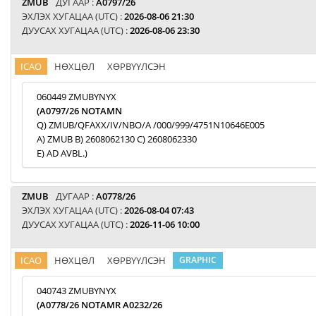
ZMUB
ДУГААР :
A0797/26
ЭХЛЭХ ХУГАЦАА (UTC) :
2026-08-06 21:30
ДУУСАХ ХУГАЦАА (UTC) :
2026-08-06 23:30
ICAO
НӨХЦӨЛ
ХӨРВҮҮЛСЭН
060449 ZMUBYNYX
(A0797/26 NOTAMN
Q) ZMUB/QFAXX/IV/NBO/A /000/999/4751N10646E005
A) ZMUB B) 2608062130 C) 2608062330
E) AD AVBL.)
ZMUB
ДУГААР :
A0778/26
ЭХЛЭХ ХУГАЦАА (UTC) :
2026-08-04 07:43
ДУУСАХ ХУГАЦАА (UTC) :
2026-11-06 10:00
ICAO
НӨХЦӨЛ
ХӨРВҮҮЛСЭН
GRAPHIC
040743 ZMUBYNYX
(A0778/26 NOTAMR A0232/26