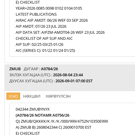
E) CHECKLIST
YEAR=2026 0085 0098 0102 0104 0105
LATEST PUBLICATIONS
AIRAC AIP AMDT: 06/26 WEF 03 SEP 2026
AIP AMDT: 07/26 23 JUL 2026
AIP DATA SET: AIPZM-AMDT04-26 WEF 23 JUL 2026
CHECKLIST OF AIP SUP AND AIC
AIP SUP: 02/25 03/25 01/26
AIC (SERIES C): 01/22 01/24 01/25)
ZMUB
ДУГААР :
A0784/26
ЭХЛЭХ ХУГАЦАА (UTC) :
2026-08-04 23:44
ДУУСАХ ХУГАЦАА (UTC) :
2026-09-01 07:00 EST
ICAO
НӨХЦӨЛ
ХӨРВҮҮЛСЭН
042344 ZMUBYNYX
(A0784/26 NOTAMR A0756/26
Q) ZMUB/QKKKK/K /K /K /000/999/4752N10350E999
A) ZMUB B) 2608042344 C) 2609010700 EST
E) CHECKLIST