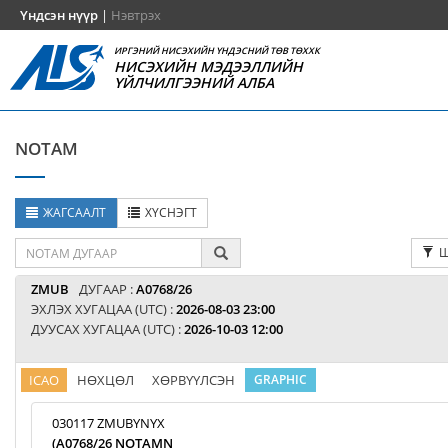
Үндсэн нүүр
|
Нэвтрэх
ИРГЭНИЙ НИСЭХИЙН ҮНДЭСНИЙ ТӨВ ТӨХХК
НИСЭХИЙН МЭДЭЭЛЛИЙН
ҮЙЛЧИЛГЭЭНИЙ АЛБА
NOTAM
ЖАГСААЛТ
ХҮСНЭГТ
Ш
ZMUB
ДУГААР :
A0768/26
ЭХЛЭХ ХУГАЦАА (UTC) :
2026-08-03 23:00
ДУУСАХ ХУГАЦАА (UTC) :
2026-10-03 12:00
ICAO
НӨХЦӨЛ
ХӨРВҮҮЛСЭН
GRAPHIC
030117 ZMUBYNYX
(A0768/26 NOTAMN