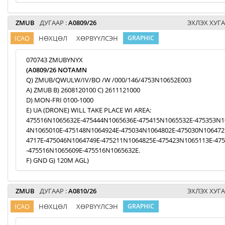
ZMUB
ДУГААР :
A0809/26
ЭХЛЭХ ХУГА
ICAO
НӨХЦӨЛ
ХӨРВҮҮЛСЭН
GRAPHIC
070743 ZMUBYNYX
(A0809/26 NOTAMN
Q) ZMUB/QWULW/IV/BO /W /000/146/4753N10652E003
A) ZMUB B) 2608120100 C) 2611121000
D) MON-FRI 0100-1000
E) UA (DRONE) WILL TAKE PLACE WI AREA:
475516N1065632E-475444N1065636E-475415N1065532E-475353N1
4N1065010E-475148N1064924E-475034N1064802E-475030N106472
4717E-475046N1064749E-475211N1064825E-475423N1065113E-47
-475516N1065609E-475516N1065632E.
F) GND G) 120M AGL)
ZMUB
ДУГААР :
A0810/26
ЭХЛЭХ ХУГА
ICAO
НӨХЦӨЛ
ХӨРВҮҮЛСЭН
GRAPHIC