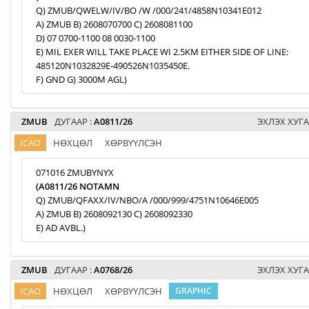
Q) ZMUB/QWELW/IV/BO /W /000/241/4858N10341E012
A) ZMUB B) 2608070700 C) 2608081100
D) 07 0700-1100 08 0030-1100
E) MIL EXER WILL TAKE PLACE WI 2.5KM EITHER SIDE OF LINE:
485120N1032829E-490526N1035450E.
F) GND G) 3000M AGL)
ZMUB
ДУГААР :
A0811/26
ЭХЛЭХ ХУГА
ICAO
НӨХЦӨЛ
ХӨРВҮҮЛСЭН
071016 ZMUBYNYX
(A0811/26 NOTAMN
Q) ZMUB/QFAXX/IV/NBO/A /000/999/4751N10646E005
A) ZMUB B) 2608092130 C) 2608092330
E) AD AVBL.)
ZMUB
ДУГААР :
A0768/26
ЭХЛЭХ ХУГА
ICAO
НӨХЦӨЛ
ХӨРВҮҮЛСЭН
GRAPHIC