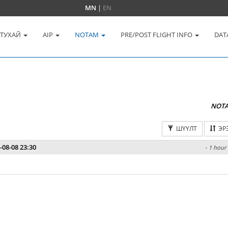
MN
|
EN
 ТУХАЙ
AIP
NOTAM
PRE/POST FLIGHT INFO
DAT
NOT
ШҮҮЛТ
ЭР
-08-08 23:30
- 1 hour 