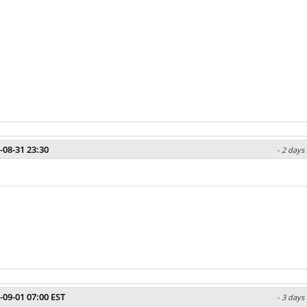
-08-31 23:30
- 2 days
-09-01 07:00 EST
- 3 days