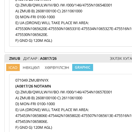
Q) ZMUB/QWULW/IV/BO /W /000/146/4755N10654E001
A) ZMUB B) 2608100100 C) 2611061000
D) MON-FRI 0100-1000
E) UA (DRONE) WILL TAKE PLACE WI AREA:
475530N1065620E-475550N1065331E-475534N1065327E-475516N1
475530N1065620E.
F) GND G) 120M AGL)
ZMUB
ДУГААР :
A0817/26
ЭХЛЭХ ХУГА
ICAO
НӨХЦӨЛ
ХӨРВҮҮЛСЭН
GRAPHIC
071049 ZMUBYNYX
(A0817/26 NOTAMN
Q) ZMUB/QWULW/IV/BO /W /000/146/4754N10657E001
A) ZMUB B) 2608100100 C) 2611061000
D) MON-FRI 0100-1000
E) UA (DRONE) WILL TAKE PLACE WI AREA:
475453N1065806E-475442N1065802E-475507N1065613E-475516N1
475453N1065806E.
F) GND G) 120M AGL)