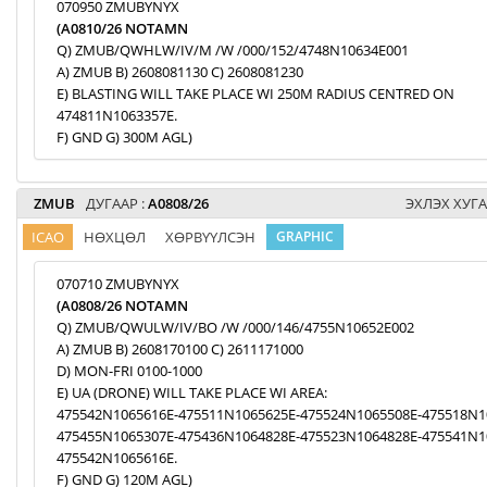
070950 ZMUBYNYX
(A0810/26 NOTAMN
Q) ZMUB/QWHLW/IV/M /W /000/152/4748N10634E001
A) ZMUB B) 2608081130 C) 2608081230
E) BLASTING WILL TAKE PLACE WI 250M RADIUS CENTRED ON
474811N1063357E.
F) GND G) 300M AGL)
ZMUB
ДУГААР :
A0808/26
ЭХЛЭХ ХУГА
ICAO
НӨХЦӨЛ
ХӨРВҮҮЛСЭН
GRAPHIC
070710 ZMUBYNYX
(A0808/26 NOTAMN
Q) ZMUB/QWULW/IV/BO /W /000/146/4755N10652E002
A) ZMUB B) 2608170100 C) 2611171000
D) MON-FRI 0100-1000
E) UA (DRONE) WILL TAKE PLACE WI AREA:
475542N1065616E-475511N1065625E-475524N1065508E-475518N1
475455N1065307E-475436N1064828E-475523N1064828E-475541N1
475542N1065616E.
F) GND G) 120M AGL)