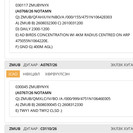
030117 ZMUBYNYX
(A0768/26 NOTAMN
Q) ZMUB/QFAHX/IV/NBO/A /000/155/4751N10642E003
A) ZMUB B) 2608032300 C) 2610031200
D) DAILY 2300-1200
E) AD BIRDS CONCENTRATION WI 4KM RADIUS CENTRED ON ARP
475055N1064220E.
F) GND G) 400M AGL)
ZMUB
ДУГААР :
A0767/26
ЭХЛЭХ ХУГА
ICAO
НӨХЦӨЛ
ХӨРВҮҮЛСЭН
030045 ZMUBYNYX
(A0767/26 NOTAMN
Q) ZMUB/QMXLC/IV/BO /A /000/999/4751N10646E005
A) ZMUB B) 2608030045 C) 2608312330
E) TWY1 AND TWY2 CLSD .)
ZMUB
ДУГААР :
C0110/26
ЭХЛЭХ ХУГА