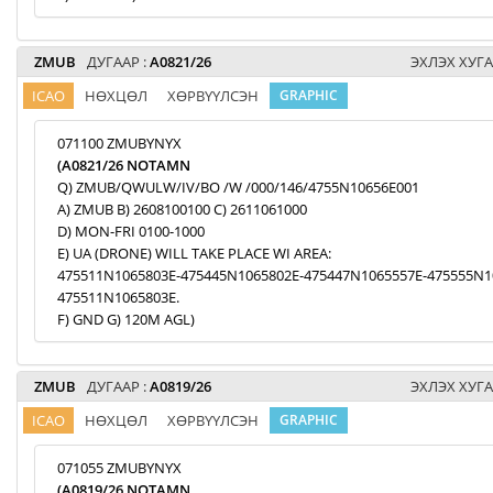
ZMUB
ДУГААР :
A0821/26
ЭХЛЭХ ХУГА
ICAO
НӨХЦӨЛ
ХӨРВҮҮЛСЭН
GRAPHIC
071100 ZMUBYNYX
(A0821/26 NOTAMN
Q) ZMUB/QWULW/IV/BO /W /000/146/4755N10656E001
A) ZMUB B) 2608100100 C) 2611061000
D) MON-FRI 0100-1000
E) UA (DRONE) WILL TAKE PLACE WI AREA:
475511N1065803E-475445N1065802E-475447N1065557E-475555N1
475511N1065803E.
F) GND G) 120M AGL)
ZMUB
ДУГААР :
A0819/26
ЭХЛЭХ ХУГА
ICAO
НӨХЦӨЛ
ХӨРВҮҮЛСЭН
GRAPHIC
071055 ZMUBYNYX
(A0819/26 NOTAMN