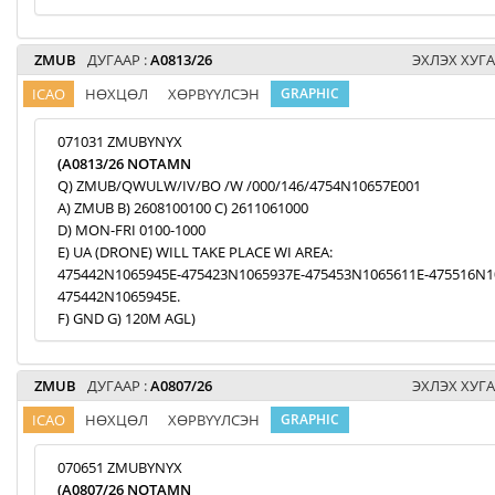
ZMUB
ДУГААР :
A0813/26
ЭХЛЭХ ХУГА
ICAO
НӨХЦӨЛ
ХӨРВҮҮЛСЭН
GRAPHIC
071031 ZMUBYNYX
(A0813/26 NOTAMN
Q) ZMUB/QWULW/IV/BO /W /000/146/4754N10657E001
A) ZMUB B) 2608100100 C) 2611061000
D) MON-FRI 0100-1000
E) UA (DRONE) WILL TAKE PLACE WI AREA:
475442N1065945E-475423N1065937E-475453N1065611E-475516N1
475442N1065945E.
F) GND G) 120M AGL)
ZMUB
ДУГААР :
A0807/26
ЭХЛЭХ ХУГА
ICAO
НӨХЦӨЛ
ХӨРВҮҮЛСЭН
GRAPHIC
070651 ZMUBYNYX
(A0807/26 NOTAMN