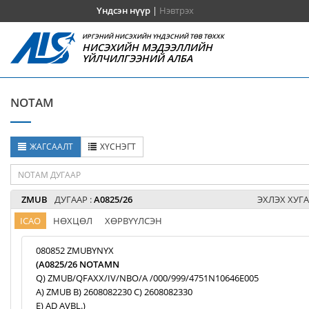
Үндсэн нүүр
|
Нэвтрэх
ИРГЭНИЙ НИСЭХИЙН ҮНДЭСНИЙ ТӨВ ТӨХХК
НИСЭХИЙН МЭДЭЭЛЛИЙН
ҮЙЛЧИЛГЭЭНИЙ АЛБА
NOTAM
ЖАГСААЛТ
ХҮСНЭГТ
ZMUB
ДУГААР :
A0825/26
ЭХЛЭХ ХУГА
ICAO
НӨХЦӨЛ
ХӨРВҮҮЛСЭН
080852 ZMUBYNYX
(A0825/26 NOTAMN
Q) ZMUB/QFAXX/IV/NBO/A /000/999/4751N10646E005
A) ZMUB B) 2608082230 C) 2608082330
E) AD AVBL.)