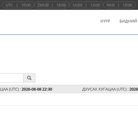
UTC
|
10:00
ZMUB
|
18:00
UUEE
|
13:00
RKSI
|
19:00
НҮҮР
БИДНИЙ
ЦАА (UTC) :
2026-08-08 22:30
ДУУСАХ ХУГАЦАА (UTC) :
2026