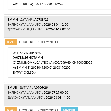
AIC (SERIES A): 04/17 06/20 01/26))
ZMMN
ДУГААР :
A0783/26
ЭХЛЭХ ХУГАЦАА (UTC) :
2026-08-04 12:00
ДУУСАХ ХУГАЦАА (UTC) :
2026-08-17 02:00
ICAO
НӨХЦӨЛ
ХӨРВҮҮЛСЭН
041158 ZMUBYNYX
(A0783/26 NOTAMN
Q) ZMUB/QMXLC/IV/BO /A /000/999/4940N10006E005
A) ZMMN B) 2608041200 C) 2608170200
E) TWY C CLSD.)
ZMUB
ДУГААР :
A0706/26
ЭХЛЭХ ХУГАЦАА (UTC) :
2026-07-27 00:00
ДУУСАХ ХУГАЦАА (UTC) :
2026-08-08 11:00
ICAO
НӨХЦӨЛ
ХӨРВҮҮЛСЭН
GRAPHIC