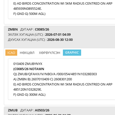
E) AD BIRDS CONCENTRATION WI 5KM RADIUS CENTRED ON ARP
485939N0895524E.
F) GND G) 500M AGL)
ZMBN
ДУГААР :
C0085/26
ЭХЛЭХ ХУГАЦАА (UTC) :
2026-07-01 04:09
ДУУСАХ ХУГАЦАА (UTC) :
2026-08-30 12:00
ICAO
НӨХЦӨЛ
ХӨРВҮҮЛСЭН
GRAPHIC
010409 ZMUBYNYX
(C0085/26 NOTAMN
Q) ZMUB/QFAHX/IV/NBO/A /000/054/4851N10328E003
A) ZMBN B) 2607010409 C) 2608301200
E) AD BIRDS CONCENTRATION WI 5KM RADIUS CENTRED ON ARP
485120N1032829E.
F) GND G) 300M AGL)
ZMUB
ДУГААР :
A0503/26