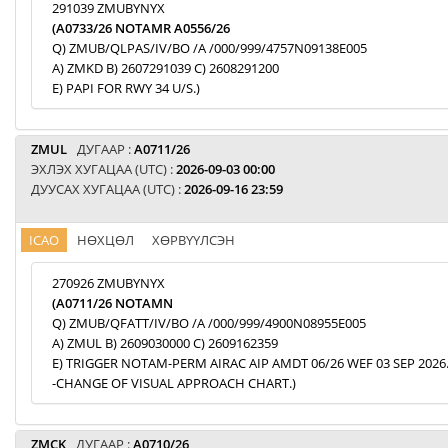
291039 ZMUBYNYX
(A0733/26 NOTAMR A0556/26
Q) ZMUB/QLPAS/IV/BO /A /000/999/4757N09138E005
A) ZMKD B) 2607291039 C) 2608291200
E) PAPI FOR RWY 34 U/S.)
ZMUL
ДУГААР :
A0711/26
ЭХЛЭХ ХУГАЦАА (UTC) :
2026-09-03 00:00
ДУУСАХ ХУГАЦАА (UTC) :
2026-09-16 23:59
ICAO
НӨХЦӨЛ
ХӨРВҮҮЛСЭН
270926 ZMUBYNYX
(A0711/26 NOTAMN
Q) ZMUB/QFATT/IV/BO /A /000/999/4900N08955E005
A) ZMUL B) 2609030000 C) 2609162359
E) TRIGGER NOTAM-PERM AIRAC AIP AMDT 06/26 WEF 03 SEP 2026
-CHANGE OF VISUAL APPROACH CHART.)
ZMCK
ДУГААР :
A0710/26