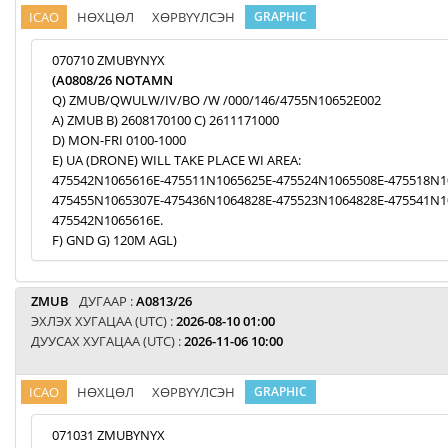
ICAO
НӨХЦӨЛ
ХӨРВҮҮЛСЭН
GRAPHIC
070710 ZMUBYNYX
(A0808/26 NOTAMN
Q) ZMUB/QWULW/IV/BO /W /000/146/4755N10652E002
A) ZMUB B) 2608170100 C) 2611171000
D) MON-FRI 0100-1000
E) UA (DRONE) WILL TAKE PLACE WI AREA:
475542N1065616E-475511N1065625E-475524N1065508E-475518N1
475455N1065307E-475436N1064828E-475523N1064828E-475541N1
475542N1065616E.
F) GND G) 120M AGL)
ZMUB
ДУГААР :
A0813/26
ЭХЛЭХ ХУГАЦАА (UTC) :
2026-08-10 01:00
ДУУСАХ ХУГАЦАА (UTC) :
2026-11-06 10:00
ICAO
НӨХЦӨЛ
ХӨРВҮҮЛСЭН
GRAPHIC
071031 ZMUBYNYX