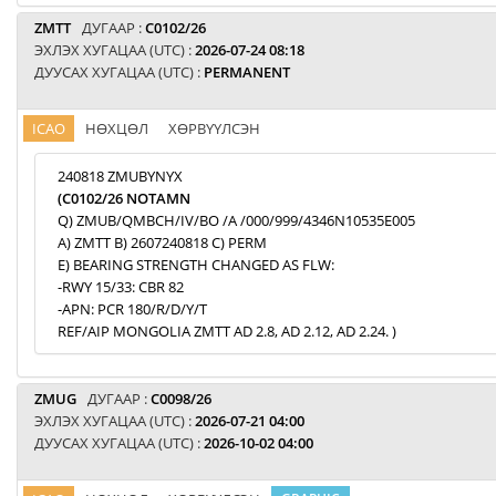
ZMTT
ДУГААР :
C0102/26
ЭХЛЭХ ХУГАЦАА (UTC) :
2026-07-24 08:18
ДУУСАХ ХУГАЦАА (UTC) :
PERMANENT
ICAO
НӨХЦӨЛ
ХӨРВҮҮЛСЭН
240818 ZMUBYNYX
(C0102/26 NOTAMN
Q) ZMUB/QMBCH/IV/BO /A /000/999/4346N10535E005
A) ZMTT B) 2607240818 C) PERM
E) BEARING STRENGTH CHANGED AS FLW:
-RWY 15/33: CBR 82
-APN: PCR 180/R/D/Y/T
REF/AIP MONGOLIA ZMTT AD 2.8, AD 2.12, AD 2.24. )
ZMUG
ДУГААР :
C0098/26
ЭХЛЭХ ХУГАЦАА (UTC) :
2026-07-21 04:00
ДУУСАХ ХУГАЦАА (UTC) :
2026-10-02 04:00