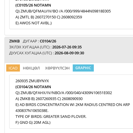
(C0105/26 NOTAMN
Q) ZMUB/QFMAU/IV/BO /A /000/999/4844N09818E005
A) ZMTL B) 2607270150 C) 2608092359
E) AWOS NOT AVBL.)
ZMKB
ДУГААР :
C0104/26
ЭХЛЭХ ХУГАЦАА (UTC) :
2026-07-26 09:35
ДУУСАХ ХУГАЦАА (UTC) :
2026-08-09 09:30
ICAO
НӨХЦӨЛ
ХӨРВҮҮЛСЭН
GRAPHIC
260935 ZMUBYNYX
(C0104/26 NOTAMN
Q) ZMUB/QFAHX/IV/NBO/A /000/040/4309N10651E002
A) ZMKB B) 2607260935 C) 2608090930
E) AD BIRDS CONCENTRATION WI 2KM RADIUS CENTRED ON ARP
430837N1065038E.
TYPE OF BIRDS: GREATER SAND PLOVER.
F) GND G) 20M AGL)