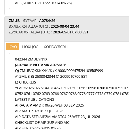
AIC (SERIES C): 01/22 01/24 01/25)
ZMUB
ДУГААР :
A0784/26
ЭХЛЭХ ХУГАЦАА (UTC) :
2026-08-04 23:44
ДУУСАХ ХУГАЦАА (UTC) :
2026-09-01 07:00 EST
ICAO
НӨХЦӨЛ
ХӨРВҮҮЛСЭН
042344 ZMUBYNYX
(A0784/26 NOTAMR A0756/26
Q) ZMUB/QKKKK/K /K /K /000/999/4752N10350E999
A) ZMUB B) 2608042344 C) 2609010700 EST
E) CHECKLIST
YEAR=2026 0275 0413 0467 0502 0503 0563 0596 0706 0710 0711 07
0752 0761 0762 0763 0766 0767 0768 0776 0777 0778 0779 0781 078
LATEST PUBLICATIONS
AIRAC AIP AMDT: 06/26 WEF 03 SEP 2026
AIP AMDT: 07/26 23 JUL 2026
AIP DATA SET: AIPZM-AMDT04-26 WEF 23 JUL 2026
CHECKLIST OF AIP SUP AND AIC
AIP SUP: 02/25 03/25 01/26