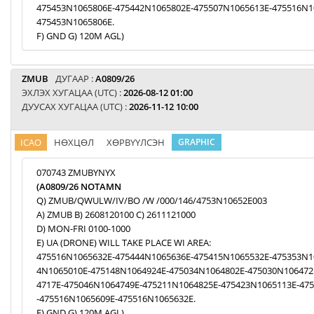
475453N1065806E-475442N1065802E-475507N1065613E-475516N1
475453N1065806E.
F) GND G) 120M AGL)
ZMUB
ДУГААР :
A0809/26
ЭХЛЭХ ХУГАЦАА (UTC) :
2026-08-12 01:00
ДУУСАХ ХУГАЦАА (UTC) :
2026-11-12 10:00
ICAO
НӨХЦӨЛ
ХӨРВҮҮЛСЭН
GRAPHIC
070743 ZMUBYNYX
(A0809/26 NOTAMN
Q) ZMUB/QWULW/IV/BO /W /000/146/4753N10652E003
A) ZMUB B) 2608120100 C) 2611121000
D) MON-FRI 0100-1000
E) UA (DRONE) WILL TAKE PLACE WI AREA:
475516N1065632E-475444N1065636E-475415N1065532E-475353N1
4N1065010E-475148N1064924E-475034N1064802E-475030N106472
4717E-475046N1064749E-475211N1064825E-475423N1065113E-47
-475516N1065609E-475516N1065632E.
F) GND G) 120M AGL)