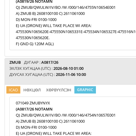
(A0819/26 NOTAMN
Q) ZMUB/QWULW/IV/BO /W /000/146/4755N10654E001
A) ZMUB B) 2608100100 C) 2611061000
D) MON-FRI 0100-1000
E) UA (DRONE) WILL TAKE PLACE WI AREA:
475530N1065620E-475550N1065331E-475534N1065327E-475516N1
475530N1065620E.
F) GND G) 120M AGL)
ZMUB
ДУГААР :
A0817/26
ЭХЛЭХ ХУГАЦАА (UTC) :
2026-08-10 01:00
ДУУСАХ ХУГАЦАА (UTC) :
2026-11-06 10:00
ICAO
НӨХЦӨЛ
ХӨРВҮҮЛСЭН
GRAPHIC
071049 ZMUBYNYX
(A0817/26 NOTAMN
Q) ZMUB/QWULW/IV/BO /W /000/146/4754N10657E001
A) ZMUB B) 2608100100 C) 2611061000
D) MON-FRI 0100-1000
E) UA (DRONE) WILL TAKE PLACE WI AREA: