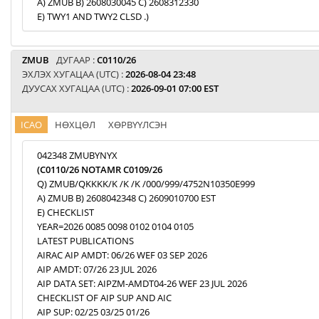
A) ZMUB B) 2608030045 C) 2608312330
E) TWY1 AND TWY2 CLSD .)
ZMUB
ДУГААР :
C0110/26
ЭХЛЭХ ХУГАЦАА (UTC) :
2026-08-04 23:48
ДУУСАХ ХУГАЦАА (UTC) :
2026-09-01 07:00 EST
ICAO
НӨХЦӨЛ
ХӨРВҮҮЛСЭН
042348 ZMUBYNYX
(C0110/26 NOTAMR C0109/26
Q) ZMUB/QKKKK/K /K /K /000/999/4752N10350E999
A) ZMUB B) 2608042348 C) 2609010700 EST
E) CHECKLIST
YEAR=2026 0085 0098 0102 0104 0105
LATEST PUBLICATIONS
AIRAC AIP AMDT: 06/26 WEF 03 SEP 2026
AIP AMDT: 07/26 23 JUL 2026
AIP DATA SET: AIPZM-AMDT04-26 WEF 23 JUL 2026
CHECKLIST OF AIP SUP AND AIC
AIP SUP: 02/25 03/25 01/26