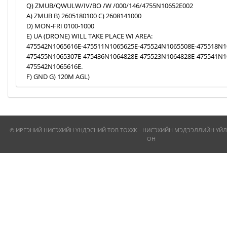
Q) ZMUB/QWULW/IV/BO /W /000/146/4755N10652E002
A) ZMUB B) 2605180100 C) 2608141000
D) MON-FRI 0100-1000
E) UA (DRONE) WILL TAKE PLACE WI AREA:
475542N1065616E-475511N1065625E-475524N1065508E-475518N1
475455N1065307E-475436N1064828E-475523N1064828E-475541N1
475542N1065616E.
F) GND G) 120M AGL)
© ИРГЭНИЙ НИСЭХИЙН ҮНДЭСНИЙ ТӨВ ТӨХХК - НИСЭХИЙН МЭДЭЭЛЛИЙН ҮЙЛ
ОН