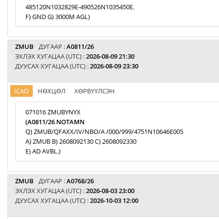
485120N1032829E-490526N1035450E.
F) GND G) 3000M AGL)
ZMUB
ДУГААР :
A0811/26
ЭХЛЭХ ХУГАЦАА (UTC) :
2026-08-09 21:30
ДУУСАХ ХУГАЦАА (UTC) :
2026-08-09 23:30
ICAO
НӨХЦӨЛ
ХӨРВҮҮЛСЭН
071016 ZMUBYNYX
(A0811/26 NOTAMN
Q) ZMUB/QFAXX/IV/NBO/A /000/999/4751N10646E005
A) ZMUB B) 2608092130 C) 2608092330
E) AD AVBL.)
ZMUB
ДУГААР :
A0768/26
ЭХЛЭХ ХУГАЦАА (UTC) :
2026-08-03 23:00
ДУУСАХ ХУГАЦАА (UTC) :
2026-10-03 12:00