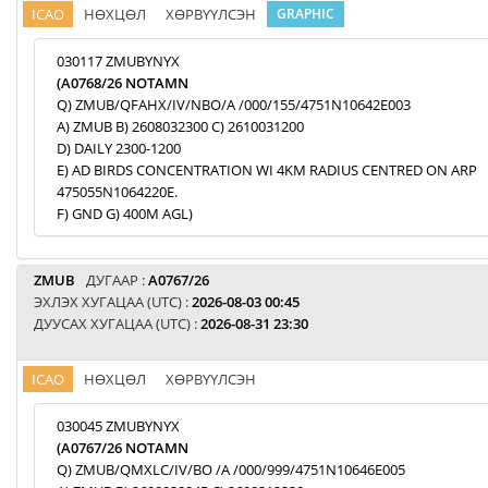
ICAO
НӨХЦӨЛ
ХӨРВҮҮЛСЭН
GRAPHIC
030117 ZMUBYNYX
(A0768/26 NOTAMN
Q) ZMUB/QFAHX/IV/NBO/A /000/155/4751N10642E003
A) ZMUB B) 2608032300 C) 2610031200
D) DAILY 2300-1200
E) AD BIRDS CONCENTRATION WI 4KM RADIUS CENTRED ON ARP
475055N1064220E.
F) GND G) 400M AGL)
ZMUB
ДУГААР :
A0767/26
ЭХЛЭХ ХУГАЦАА (UTC) :
2026-08-03 00:45
ДУУСАХ ХУГАЦАА (UTC) :
2026-08-31 23:30
ICAO
НӨХЦӨЛ
ХӨРВҮҮЛСЭН
030045 ZMUBYNYX
(A0767/26 NOTAMN
Q) ZMUB/QMXLC/IV/BO /A /000/999/4751N10646E005