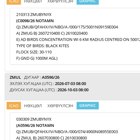
ICAO
НӨХЦӨЛ
ХӨРВҮҮЛСЭН
GRAPHIC
210313 ZMUBYNYX
(C0098/26 NOTAMN
Q) ZMUB/QFAHX/IV/NBO/A /000/175/5001N09159E004
A) ZMUG B) 2607210400 C) 2610020400
E) AD BIRDS CONCENTRATION WI 6 KM RADIUS CENTRED ON 5001
TYPE OF BIRDS: BLACK KITES
FLOCK SIZE: 30-110
F) GND G) 1000M AGL)
ZMUL
ДУГААР :
A0596/26
ЭХЛЭХ ХУГАЦАА (UTC) :
2026-07-03 08:00
ДУУСАХ ХУГАЦАА (UTC) :
2026-10-03 08:00
ICAO
НӨХЦӨЛ
ХӨРВҮҮЛСЭН
GRAPHIC
030309 ZMUBYNYX
(A0596/26 NOTAMN
Q) ZMUB/QFAHX/IV/NBO/A /000/074/4900N08955E003
A) ZMUL B) 2607030800 C) 2610030800