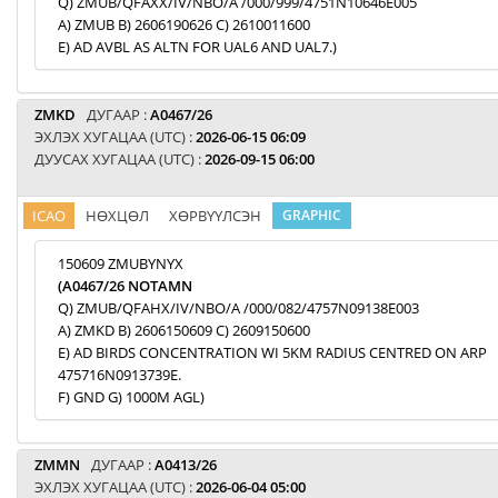
Q) ZMUB/QFAXX/IV/NBO/A /000/999/4751N10646E005
A) ZMUB B) 2606190626 C) 2610011600
E) AD AVBL AS ALTN FOR UAL6 AND UAL7.)
ZMKD
ДУГААР :
A0467/26
ЭХЛЭХ ХУГАЦАА (UTC) :
2026-06-15 06:09
ДУУСАХ ХУГАЦАА (UTC) :
2026-09-15 06:00
ICAO
НӨХЦӨЛ
ХӨРВҮҮЛСЭН
GRAPHIC
150609 ZMUBYNYX
(A0467/26 NOTAMN
Q) ZMUB/QFAHX/IV/NBO/A /000/082/4757N09138E003
A) ZMKD B) 2606150609 C) 2609150600
E) AD BIRDS CONCENTRATION WI 5KM RADIUS CENTRED ON ARP
475716N0913739E.
F) GND G) 1000M AGL)
ZMMN
ДУГААР :
A0413/26
ЭХЛЭХ ХУГАЦАА (UTC) :
2026-06-04 05:00