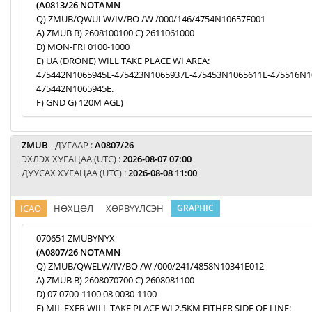
(A0813/26 NOTAMN
Q) ZMUB/QWULW/IV/BO /W /000/146/4754N10657E001
A) ZMUB B) 2608100100 C) 2611061000
D) MON-FRI 0100-1000
E) UA (DRONE) WILL TAKE PLACE WI AREA:
475442N1065945E-475423N1065937E-475453N1065611E-475516N1
475442N1065945E.
F) GND G) 120M AGL)
ZMUB
ДУГААР :
A0807/26
ЭХЛЭХ ХУГАЦАА (UTC) :
2026-08-07 07:00
ДУУСАХ ХУГАЦАА (UTC) :
2026-08-08 11:00
ICAO
НӨХЦӨЛ
ХӨРВҮҮЛСЭН
GRAPHIC
070651 ZMUBYNYX
(A0807/26 NOTAMN
Q) ZMUB/QWELW/IV/BO /W /000/241/4858N10341E012
A) ZMUB B) 2608070700 C) 2608081100
D) 07 0700-1100 08 0030-1100
E) MIL EXER WILL TAKE PLACE WI 2.5KM EITHER SIDE OF LINE: