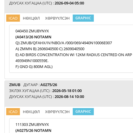
ДУУСАХ ХУГАЦАА (UTC) :
2026-09-04 05:00
ICAO
НӨХЦӨЛ
ХӨРВҮҮЛСЭН
GRAPHIC
040450 ZMUBYNYX
(A0413/26 NOTAMN
Q) ZMUB/QFAHX/IV/NBO/A /000/069/4940N10006E007
A) ZMMN B) 2606040500 C) 2609040500
E) AD BIRDS CONCENTRATION WI 12KM RADIUS CENTRED ON ARP
493949N1000559E.
F) GND G) 800M AGL)
ZMUB
ДУГААР :
A0275/26
ЭХЛЭХ ХУГАЦАА (UTC) :
2026-05-18 01:00
ДУУСАХ ХУГАЦАА (UTC) :
2026-08-14 10:00
ICAO
НӨХЦӨЛ
ХӨРВҮҮЛСЭН
GRAPHIC
111303 ZMUBYNYX
(A0275/26 NOTAMN