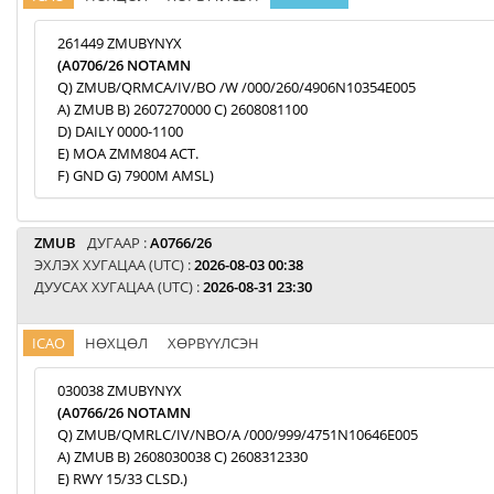
261449 ZMUBYNYX
(A0706/26 NOTAMN
Q) ZMUB/QRMCA/IV/BO /W /000/260/4906N10354E005
A) ZMUB B) 2607270000 C) 2608081100
D) DAILY 0000-1100
E) MOA ZMM804 ACT.
F) GND G) 7900M AMSL)
ZMUB
ДУГААР :
A0766/26
ЭХЛЭХ ХУГАЦАА (UTC) :
2026-08-03 00:38
ДУУСАХ ХУГАЦАА (UTC) :
2026-08-31 23:30
ICAO
НӨХЦӨЛ
ХӨРВҮҮЛСЭН
030038 ZMUBYNYX
(A0766/26 NOTAMN
Q) ZMUB/QMRLC/IV/NBO/A /000/999/4751N10646E005
A) ZMUB B) 2608030038 C) 2608312330
E) RWY 15/33 CLSD.)