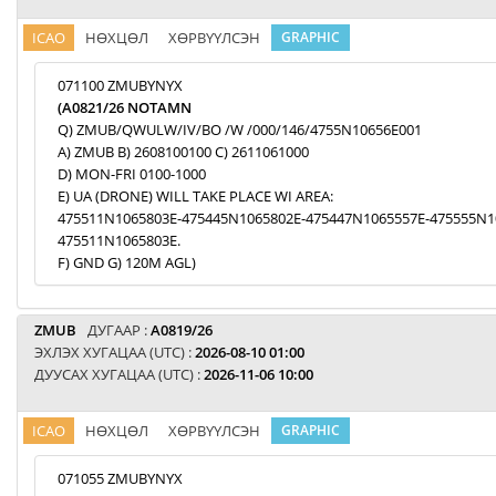
ICAO
НӨХЦӨЛ
ХӨРВҮҮЛСЭН
GRAPHIC
071100 ZMUBYNYX
(A0821/26 NOTAMN
Q) ZMUB/QWULW/IV/BO /W /000/146/4755N10656E001
A) ZMUB B) 2608100100 C) 2611061000
D) MON-FRI 0100-1000
E) UA (DRONE) WILL TAKE PLACE WI AREA:
475511N1065803E-475445N1065802E-475447N1065557E-475555N1
475511N1065803E.
F) GND G) 120M AGL)
ZMUB
ДУГААР :
A0819/26
ЭХЛЭХ ХУГАЦАА (UTC) :
2026-08-10 01:00
ДУУСАХ ХУГАЦАА (UTC) :
2026-11-06 10:00
ICAO
НӨХЦӨЛ
ХӨРВҮҮЛСЭН
GRAPHIC
071055 ZMUBYNYX