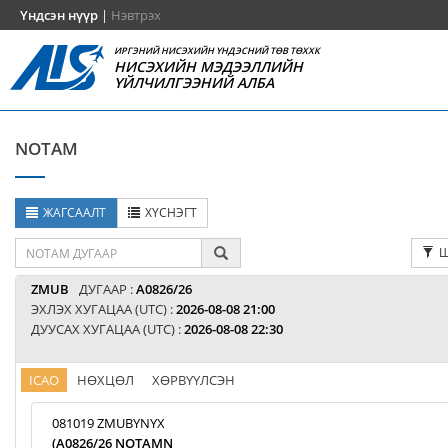
Үндсэн нүүр
|
Нэвтрэх
ИРГЭНИЙ НИСЭХИЙН ҮНДЭСНИЙ ТӨВ ТӨХХК
НИСЭХИЙН МЭДЭЭЛЛИЙН
ҮЙЛЧИЛГЭЭНИЙ АЛБА
NOTAM
ЖАГСААЛТ
ХҮСНЭГТ
Ш
ZMUB
ДУГААР :
A0826/26
ЭХЛЭХ ХУГАЦАА (UTC) :
2026-08-08 21:00
ДУУСАХ ХУГАЦАА (UTC) :
2026-08-08 22:30
ICAO
НӨХЦӨЛ
ХӨРВҮҮЛСЭН
081019 ZMUBYNYX
(A0826/26 NOTAMN