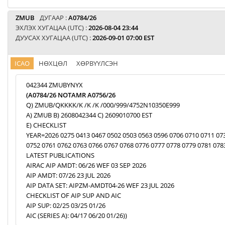
ZMUB
ДУГААР :
A0784/26
ЭХЛЭХ ХУГАЦАА (UTC) :
2026-08-04 23:44
ДУУСАХ ХУГАЦАА (UTC) :
2026-09-01 07:00 EST
ICAO
НӨХЦӨЛ
ХӨРВҮҮЛСЭН
042344 ZMUBYNYX
(A0784/26 NOTAMR A0756/26
Q) ZMUB/QKKKK/K /K /K /000/999/4752N10350E999
A) ZMUB B) 2608042344 C) 2609010700 EST
E) CHECKLIST
YEAR=2026 0275 0413 0467 0502 0503 0563 0596 0706 0710 0711 07
0752 0761 0762 0763 0766 0767 0768 0776 0777 0778 0779 0781 078
LATEST PUBLICATIONS
AIRAC AIP AMDT: 06/26 WEF 03 SEP 2026
AIP AMDT: 07/26 23 JUL 2026
AIP DATA SET: AIPZM-AMDT04-26 WEF 23 JUL 2026
CHECKLIST OF AIP SUP AND AIC
AIP SUP: 02/25 03/25 01/26
AIC (SERIES A): 04/17 06/20 01/26))