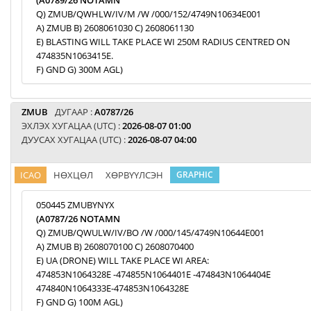
(A0789/26 NOTAMN
Q) ZMUB/QWHLW/IV/M /W /000/152/4749N10634E001
A) ZMUB B) 2608061030 C) 2608061130
E) BLASTING WILL TAKE PLACE WI 250M RADIUS CENTRED ON
474835N1063415E.
F) GND G) 300M AGL)
ZMUB
ДУГААР :
A0787/26
ЭХЛЭХ ХУГАЦАА (UTC) :
2026-08-07 01:00
ДУУСАХ ХУГАЦАА (UTC) :
2026-08-07 04:00
ICAO
НӨХЦӨЛ
ХӨРВҮҮЛСЭН
GRAPHIC
050445 ZMUBYNYX
(A0787/26 NOTAMN
Q) ZMUB/QWULW/IV/BO /W /000/145/4749N10644E001
A) ZMUB B) 2608070100 C) 2608070400
E) UA (DRONE) WILL TAKE PLACE WI AREA:
474853N1064328E -474855N1064401E -474843N1064404E
474840N1064333E-474853N1064328E
F) GND G) 100M AGL)