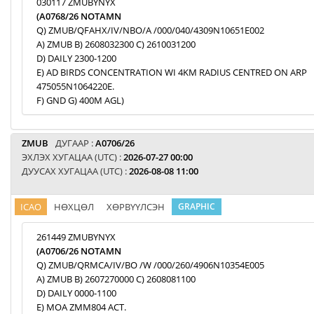
030117 ZMUBYNYX
(A0768/26 NOTAMN
Q) ZMUB/QFAHX/IV/NBO/A /000/040/4309N10651E002
A) ZMUB B) 2608032300 C) 2610031200
D) DAILY 2300-1200
E) AD BIRDS CONCENTRATION WI 4KM RADIUS CENTRED ON ARP
475055N1064220E.
F) GND G) 400M AGL)
ZMUB
ДУГААР :
A0706/26
ЭХЛЭХ ХУГАЦАА (UTC) :
2026-07-27 00:00
ДУУСАХ ХУГАЦАА (UTC) :
2026-08-08 11:00
ICAO
НӨХЦӨЛ
ХӨРВҮҮЛСЭН
GRAPHIC
261449 ZMUBYNYX
(A0706/26 NOTAMN
Q) ZMUB/QRMCA/IV/BO /W /000/260/4906N10354E005
A) ZMUB B) 2607270000 C) 2608081100
D) DAILY 0000-1100
E) MOA ZMM804 ACT.