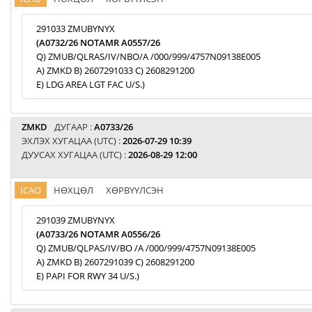
291033 ZMUBYNYX
(A0732/26 NOTAMR A0557/26
Q) ZMUB/QLRAS/IV/NBO/A /000/999/4757N09138E005
A) ZMKD B) 2607291033 C) 2608291200
E) LDG AREA LGT FAC U/S.)
ZMKD
ДУГААР :
A0733/26
ЭХЛЭХ ХУГАЦАА (UTC) :
2026-07-29 10:39
ДУУСАХ ХУГАЦАА (UTC) :
2026-08-29 12:00
ICAO
НӨХЦӨЛ
ХӨРВҮҮЛСЭН
291039 ZMUBYNYX
(A0733/26 NOTAMR A0556/26
Q) ZMUB/QLPAS/IV/BO /A /000/999/4757N09138E005
A) ZMKD B) 2607291039 C) 2608291200
E) PAPI FOR RWY 34 U/S.)