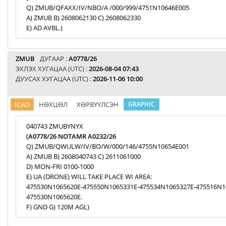
Q) ZMUB/QFAXX/IV/NBO/A /000/999/4751N10646E005
A) ZMUB B) 2608062130 C) 2608062330
E) AD AVBL.)
ZMUB
ДУГААР :
A0778/26
ЭХЛЭХ ХУГАЦАА (UTC) :
2026-08-04 07:43
ДУУСАХ ХУГАЦАА (UTC) :
2026-11-06 10:00
ICAO
НӨХЦӨЛ
ХӨРВҮҮЛСЭН
GRAPHIC
040743 ZMUBYNYX
(A0778/26 NOTAMR A0232/26
Q) ZMUB/QWULW/IV/BO/W/000/146/4755N10654E001
A) ZMUB B) 2608040743 C) 2611061000
D) MON-FRI 0100-1000
E) UA (DRONE) WILL TAKE PLACE WI AREA:
475530N1065620E-475550N1065331E-475534N1065327E-475516N1
475530N1065620E.
F) GND G) 120M AGL)