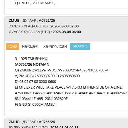
F) GND G) 7900M AMSL)
ZMUB
ДУГААР :
A0752/26
ЭХЛЭХ ХУГАЦАА (UTC) :
2026-08-03 02:00
ДУУСАХ ХУГАЦАА (UTC) :
2026-08-08 06:00
ICAO
НӨХЦӨЛ
ХӨРВҮҮЛСЭН
GRAPHIC
311325 ZMUBYNYX
(A0752/26 NOTAMN
Q) ZMUB/QWELW/IV/BO /W /000/214/4826N10507E074
A) ZMUB B) 2608030200 C) 2608080600
D) 03 05 07 08 0200-0600
E) MIL EXER WILL TAKE PLACE WI 7.5KM EITHER SIDE OF A LINE:
475038N1064557E-481324N1055123E-484014N1044710E-490025N1
8N1034411E-485120N1032829E
F) GND G) 6500M AMSL)
ZMUB
ДУГААР :
A0766/26
ЭХЛЭХ ХУГАЦАА (UTC) :
2026-08-03 00:38