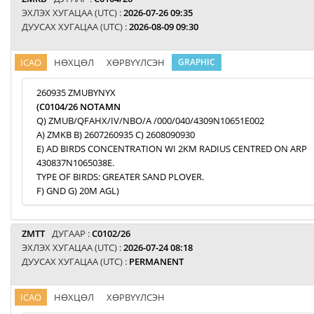
ЭХЛЭХ ХУГАЦАА (UTC) :
2026-07-26 09:35
ДУУСАХ ХУГАЦАА (UTC) :
2026-08-09 09:30
ICAO
НӨХЦӨЛ
ХӨРВҮҮЛСЭН
GRAPHIC
260935 ZMUBYNYX
(C0104/26 NOTAMN
Q) ZMUB/QFAHX/IV/NBO/A /000/040/4309N10651E002
A) ZMKB B) 2607260935 C) 2608090930
E) AD BIRDS CONCENTRATION WI 2KM RADIUS CENTRED ON ARP
430837N1065038E.
TYPE OF BIRDS: GREATER SAND PLOVER.
F) GND G) 20M AGL)
ZMTT
ДУГААР :
C0102/26
ЭХЛЭХ ХУГАЦАА (UTC) :
2026-07-24 08:18
ДУУСАХ ХУГАЦАА (UTC) :
PERMANENT
ICAO
НӨХЦӨЛ
ХӨРВҮҮЛСЭН