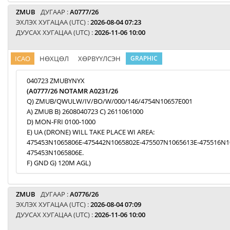
ZMUB
ДУГААР :
A0777/26
ЭХЛЭХ ХУГАЦАА (UTC) :
2026-08-04 07:23
ДУУСАХ ХУГАЦАА (UTC) :
2026-11-06 10:00
ICAO
НӨХЦӨЛ
ХӨРВҮҮЛСЭН
GRAPHIC
040723 ZMUBYNYX
(A0777/26 NOTAMR A0231/26
Q) ZMUB/QWULW/IV/BO/W/000/146/4754N10657E001
A) ZMUB B) 2608040723 C) 2611061000
D) MON-FRI 0100-1000
E) UA (DRONE) WILL TAKE PLACE WI AREA:
475453N1065806E-475442N1065802E-475507N1065613E-475516N1
475453N1065806E.
F) GND G) 120M AGL)
ZMUB
ДУГААР :
A0776/26
ЭХЛЭХ ХУГАЦАА (UTC) :
2026-08-04 07:09
ДУУСАХ ХУГАЦАА (UTC) :
2026-11-06 10:00