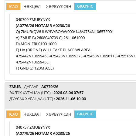
ICAO
НӨХЦӨЛ
ХӨРВҮҮЛСЭН
GRAPHIC
040709 ZMUBYNYX
(A0776/26 NOTAMR A0230/26
Q) ZMUB/QWULW/IV/BO/W/000/146/4754N10657E001
A) ZMUB B) 2608040709 C) 2611061000
D) MON-FRI 0100-1000
E) UA (DRONE) WILL TAKE PLACE WI AREA:
475442N1065945E-475423N1065937E-475453N1065611E-475516N1
475442N1065945E.
F) GND G) 120M AGL)
ZMUB
ДУГААР :
A0779/26
ЭХЛЭХ ХУГАЦАА (UTC) :
2026-08-04 07:57
ДУУСАХ ХУГАЦАА (UTC) :
2026-11-06 10:00
ICAO
НӨХЦӨЛ
ХӨРВҮҮЛСЭН
GRAPHIC
040757 ZMUBYNYX
(A0779/26 NOTAMR A0233/26