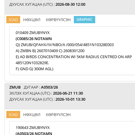
ДУУСАХ ХУГАЦАА (UTC) :
2026-08-30 12:00
ICAO
НӨХЦӨЛ
ХӨРВҮҮЛСЭН
GRAPHIC
010409 ZMUBYNYX
(C0085/26 NOTAMN
Q) ZMUB/QFAHX/IV/NBO/A /000/054/4851N10328E003
A) ZMBN B) 2607010409 C) 2608301200
E) AD BIRDS CONCENTRATION WI 5KM RADIUS CENTRED ON ARP
485120N1032829E.
F) GND G) 300M AGL)
ZMUB
ДУГААР :
A0503/26
ЭХЛЭХ ХУГАЦАА (UTC) :
2026-06-21 11:30
ДУУСАХ ХУГАЦАА (UTC) :
2026-10-01 13:30
ICAO
НӨХЦӨЛ
ХӨРВҮҮЛСЭН
190643 ZMUBYNYX
(A0503/26 NOTAMN