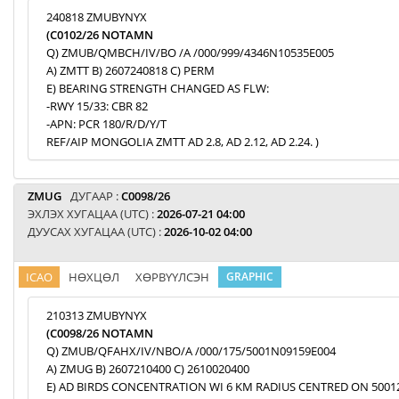
240818 ZMUBYNYX
(C0102/26 NOTAMN
Q) ZMUB/QMBCH/IV/BO /A /000/999/4346N10535E005
A) ZMTT B) 2607240818 C) PERM
E) BEARING STRENGTH CHANGED AS FLW:
-RWY 15/33: CBR 82
-APN: PCR 180/R/D/Y/T
REF/AIP MONGOLIA ZMTT AD 2.8, AD 2.12, AD 2.24. )
ZMUG
ДУГААР :
C0098/26
ЭХЛЭХ ХУГАЦАА (UTC) :
2026-07-21 04:00
ДУУСАХ ХУГАЦАА (UTC) :
2026-10-02 04:00
ICAO
НӨХЦӨЛ
ХӨРВҮҮЛСЭН
GRAPHIC
210313 ZMUBYNYX
(C0098/26 NOTAMN
Q) ZMUB/QFAHX/IV/NBO/A /000/175/5001N09159E004
A) ZMUG B) 2607210400 C) 2610020400
E) AD BIRDS CONCENTRATION WI 6 KM RADIUS CENTRED ON 5001