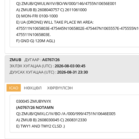
Q) ZMUB/QWULW/IV/BO/W/000/146/4755N10656E001
A) ZMUB B) 2608040757 C) 2611061000
D) MON-FRI 0100-1000
E) UA (DRONE) WILL TAKE PLACE WI AREA:
475511N1065803E-475445N1065802E-475447N1065557E-475555N1
475511N1065803E.
F) GND G) 120M AGL)
ZMUB
ДУГААР :
A0767/26
ЭХЛЭХ ХУГАЦАА (UTC) :
2026-08-03 00:45
ДУУСАХ ХУГАЦАА (UTC) :
2026-08-31 23:30
ICAO
НӨХЦӨЛ
ХӨРВҮҮЛСЭН
030045 ZMUBYNYX
(A0767/26 NOTAMN
Q) ZMUB/QMXLC/IV/BO /A /000/999/4751N10646E005
A) ZMUB B) 2608030045 C) 2608312330
E) TWY1 AND TWY2 CLSD .)