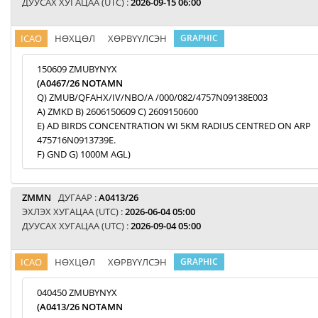
ДУУСАХ ХУГАЦАА (UTC) :
2026-09-15 06:00
ICAO
НӨХЦӨЛ
ХӨРВҮҮЛСЭН
GRAPHIC
150609 ZMUBYNYX
(A0467/26 NOTAMN
Q) ZMUB/QFAHX/IV/NBO/A /000/082/4757N09138E003
A) ZMKD B) 2606150609 C) 2609150600
E) AD BIRDS CONCENTRATION WI 5KM RADIUS CENTRED ON ARP
475716N0913739E.
F) GND G) 1000M AGL)
ZMMN
ДУГААР :
A0413/26
ЭХЛЭХ ХУГАЦАА (UTC) :
2026-06-04 05:00
ДУУСАХ ХУГАЦАА (UTC) :
2026-09-04 05:00
ICAO
НӨХЦӨЛ
ХӨРВҮҮЛСЭН
GRAPHIC
040450 ZMUBYNYX
(A0413/26 NOTAMN