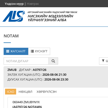
Үндсэн нүүр
|
Нэвтрэх
ИРГЭНИЙ НИСЭХИЙН ҮНДЭСНИЙ ТӨВ ТӨХХК
НИСЭХИЙН МЭДЭЭЛЛИЙН
ҮЙЛЧИЛГЭЭНИЙ АЛБА
NOTAM
ЖАГСААЛТ
ХҮСНЭГТ
Ш
ZMUB
ДУГААР :
A0797/26
ЭХЛЭХ ХУГАЦАА (UTC) :
2026-08-06 21:30
ДУУСАХ ХУГАЦАА (UTC) :
2026-08-06 23:30
ICAO
НӨХЦӨЛ
ХӨРВҮҮЛСЭН
060449 ZMUBYNYX
(A0797/26 NOTAMN