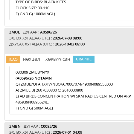
TYPE OF BIRDS: BLACK KITES
FLOCK SIZE: 30-110
F) GND G) 1000M AGL)
ZMUL
ДУГААР :
A0596/26
ЭХЛЭХ ХУГАЦАА (UTC) :
2026-07-03 08:00
ДУУСАХ ХУГАЦАА (UTC) :
2026-10-03 08:00
ICAO
НӨХЦӨЛ
ХӨРВҮҮЛСЭН
GRAPHIC
030309 ZMUBYNYX
(A0596/26 NOTAMN
Q) ZMUB/QFAHX/IV/NBO/A /000/074/4900N08955E003
A) ZMUL B) 2607030800 C) 2610030800
E) AD BIRDS CONCENTRATION WI 5KM RADIUS CENTRED ON ARP
485939N0895524E.
F) GND G) 500M AGL)
ZMBN
ДУГААР :
C0085/26
ЭХЛЭХ ХУГАЦАА (UTC) :
2026-07-01 04:09