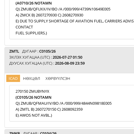
(A0710/26 NOTAMN
Q) ZMUB/QFUXX/IV/BO /A /000/999/4739N10649E005
A) ZMCK B) 2607270930 C) 2608270930
E) DUE TO SUPPLY SHORTAGE OF AVIATION FUEL, CARRIERS ADVI
CONTACT
FUEL SUPPLIERS.)
ZMTL
ДУГААР :
C0105/26
ЭХЛЭХ ХУГАЦАА (UTC) :
2026-07-27 01:50
ДУУСАХ ХУГАЦАА (UTC) :
2026-08-09 23:59
ICAO
НӨХЦӨЛ
ХӨРВҮҮЛСЭН
270150 ZMUBYNYX
(C0105/26 NOTAMN
Q) ZMUB/QFMAU/IV/BO /A /000/999/4844N09818E005
A) ZMTL B) 2607270150 C) 2608092359
E) AWOS NOT AVBL.)
ZMKB
ДУГААР :
C0104/26