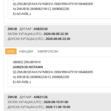
Q) ZMUB/QFAXX/IV/NBO/A /000/999/4751N10646E005
A) ZMUB B) 2608082100 C) 2608082230
E) AD AVBL.)
ZMUB
ДУГААР :
A0825/26
ЭХЛЭХ ХУГАЦАА (UTC) :
2026-08-08 22:30
ДУУСАХ ХУГАЦАА (UTC) :
2026-08-08 23:30
ICAO
НӨХЦӨЛ
ХӨРВҮҮЛСЭН
080852 ZMUBYNYX
(A0825/26 NOTAMN
Q) ZMUB/QFAXX/IV/NBO/A /000/999/4751N10646E005
A) ZMUB B) 2608082230 C) 2608082330
E) AD AVBL.)
ZMUB
ДУГААР :
A0821/26
ЭХЛЭХ ХУГАЦАА (UTC) :
2026-08-10 01:00
ДУУСАХ ХУГАЦАА (UTC) :
2026-11-06 10:00