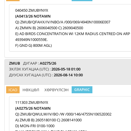
040450 ZMUBYNYX
(A0413/26 NOTAMN
Q) ZMUB/QFAHX/IV/NBO/A /000/069/4940N10006E007
A) ZMMN B) 2606040500 C) 2609040500
E) AD BIRDS CONCENTRATION WI 12KM RADIUS CENTRED ON ARP
493949N1000559E.
F) GND G) 800M AGL)
ZMUB
ДУГААР :
A0275/26
ЭХЛЭХ ХУГАЦАА (UTC) :
2026-05-18 01:00
ДУУСАХ ХУГАЦАА (UTC) :
2026-08-14 10:00
ICAO
НӨХЦӨЛ
ХӨРВҮҮЛСЭН
GRAPHIC
111303 ZMUBYNYX
(A0275/26 NOTAMN
Q) ZMUB/QWULW/IV/BO /W /000/146/4755N10652E002
A) ZMUB B) 2605180100 C) 2608141000
D) MON-FRI 0100-1000