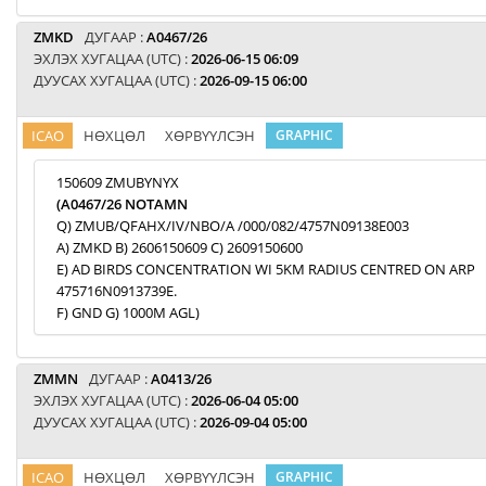
ZMKD
ДУГААР :
A0467/26
ЭХЛЭХ ХУГАЦАА (UTC) :
2026-06-15 06:09
ДУУСАХ ХУГАЦАА (UTC) :
2026-09-15 06:00
ICAO
НӨХЦӨЛ
ХӨРВҮҮЛСЭН
GRAPHIC
150609 ZMUBYNYX
(A0467/26 NOTAMN
Q) ZMUB/QFAHX/IV/NBO/A /000/082/4757N09138E003
A) ZMKD B) 2606150609 C) 2609150600
E) AD BIRDS CONCENTRATION WI 5KM RADIUS CENTRED ON ARP
475716N0913739E.
F) GND G) 1000M AGL)
ZMMN
ДУГААР :
A0413/26
ЭХЛЭХ ХУГАЦАА (UTC) :
2026-06-04 05:00
ДУУСАХ ХУГАЦАА (UTC) :
2026-09-04 05:00
ICAO
НӨХЦӨЛ
ХӨРВҮҮЛСЭН
GRAPHIC