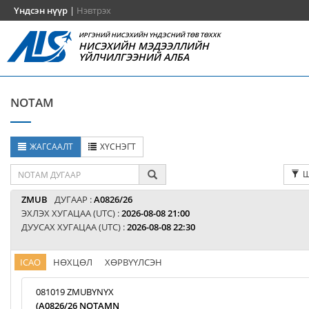
Үндсэн нүүр
|
Нэвтрэх
ИРГЭНИЙ НИСЭХИЙН ҮНДЭСНИЙ ТӨВ ТӨХХК
НИСЭХИЙН МЭДЭЭЛЛИЙН
ҮЙЛЧИЛГЭЭНИЙ АЛБА
NOTAM
ЖАГСААЛТ
ХҮСНЭГТ
Ш
ZMUB
ДУГААР :
A0826/26
ЭХЛЭХ ХУГАЦАА (UTC) :
2026-08-08 21:00
ДУУСАХ ХУГАЦАА (UTC) :
2026-08-08 22:30
ICAO
НӨХЦӨЛ
ХӨРВҮҮЛСЭН
081019 ZMUBYNYX
(A0826/26 NOTAMN