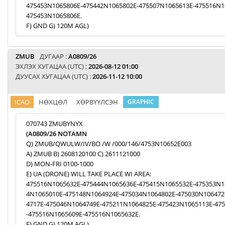
475453N1065806E-475442N1065802E-475507N1065613E-475516N1
475453N1065806E.
F) GND G) 120M AGL)
ZMUB
ДУГААР :
A0809/26
ЭХЛЭХ ХУГАЦАА (UTC) :
2026-08-12 01:00
ДУУСАХ ХУГАЦАА (UTC) :
2026-11-12 10:00
ICAO
НӨХЦӨЛ
ХӨРВҮҮЛСЭН
GRAPHIC
070743 ZMUBYNYX
(A0809/26 NOTAMN
Q) ZMUB/QWULW/IV/BO /W /000/146/4753N10652E003
A) ZMUB B) 2608120100 C) 2611121000
D) MON-FRI 0100-1000
E) UA (DRONE) WILL TAKE PLACE WI AREA:
475516N1065632E-475444N1065636E-475415N1065532E-475353N1
4N1065010E-475148N1064924E-475034N1064802E-475030N106472
4717E-475046N1064749E-475211N1064825E-475423N1065113E-47
-475516N1065609E-475516N1065632E.
F) GND G) 120M AGL)