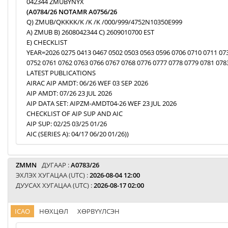
042344 ZMUBYNYX
(A0784/26 NOTAMR A0756/26
Q) ZMUB/QKKKK/K /K /K /000/999/4752N10350E999
A) ZMUB B) 2608042344 C) 2609010700 EST
E) CHECKLIST
YEAR=2026 0275 0413 0467 0502 0503 0563 0596 0706 0710 0711 07
0752 0761 0762 0763 0766 0767 0768 0776 0777 0778 0779 0781 078
LATEST PUBLICATIONS
AIRAC AIP AMDT: 06/26 WEF 03 SEP 2026
AIP AMDT: 07/26 23 JUL 2026
AIP DATA SET: AIPZM-AMDT04-26 WEF 23 JUL 2026
CHECKLIST OF AIP SUP AND AIC
AIP SUP: 02/25 03/25 01/26
AIC (SERIES A): 04/17 06/20 01/26))
ZMMN
ДУГААР :
A0783/26
ЭХЛЭХ ХУГАЦАА (UTC) :
2026-08-04 12:00
ДУУСАХ ХУГАЦАА (UTC) :
2026-08-17 02:00
ICAO
НӨХЦӨЛ
ХӨРВҮҮЛСЭН