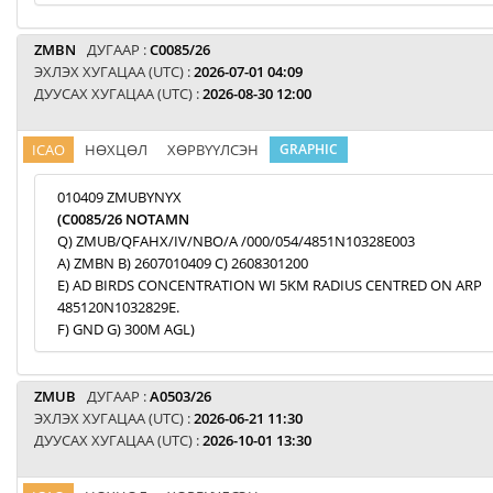
ZMBN
ДУГААР :
C0085/26
ЭХЛЭХ ХУГАЦАА (UTC) :
2026-07-01 04:09
ДУУСАХ ХУГАЦАА (UTC) :
2026-08-30 12:00
ICAO
НӨХЦӨЛ
ХӨРВҮҮЛСЭН
GRAPHIC
010409 ZMUBYNYX
(C0085/26 NOTAMN
Q) ZMUB/QFAHX/IV/NBO/A /000/054/4851N10328E003
A) ZMBN B) 2607010409 C) 2608301200
E) AD BIRDS CONCENTRATION WI 5KM RADIUS CENTRED ON ARP
485120N1032829E.
F) GND G) 300M AGL)
ZMUB
ДУГААР :
A0503/26
ЭХЛЭХ ХУГАЦАА (UTC) :
2026-06-21 11:30
ДУУСАХ ХУГАЦАА (UTC) :
2026-10-01 13:30