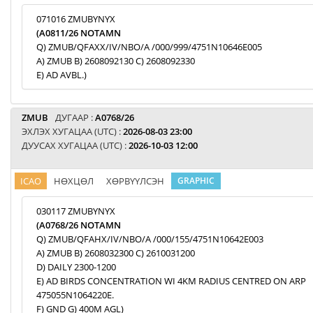
071016 ZMUBYNYX
(A0811/26 NOTAMN
Q) ZMUB/QFAXX/IV/NBO/A /000/999/4751N10646E005
A) ZMUB B) 2608092130 C) 2608092330
E) AD AVBL.)
ZMUB
ДУГААР :
A0768/26
ЭХЛЭХ ХУГАЦАА (UTC) :
2026-08-03 23:00
ДУУСАХ ХУГАЦАА (UTC) :
2026-10-03 12:00
ICAO
НӨХЦӨЛ
ХӨРВҮҮЛСЭН
GRAPHIC
030117 ZMUBYNYX
(A0768/26 NOTAMN
Q) ZMUB/QFAHX/IV/NBO/A /000/155/4751N10642E003
A) ZMUB B) 2608032300 C) 2610031200
D) DAILY 2300-1200
E) AD BIRDS CONCENTRATION WI 4KM RADIUS CENTRED ON ARP
475055N1064220E.
F) GND G) 400M AGL)