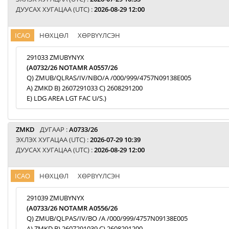
ДУУСАХ ХУГАЦАА (UTC) :
2026-08-29 12:00
ICAO
НӨХЦӨЛ
ХӨРВҮҮЛСЭН
291033 ZMUBYNYX
(A0732/26 NOTAMR A0557/26
Q) ZMUB/QLRAS/IV/NBO/A /000/999/4757N09138E005
A) ZMKD B) 2607291033 C) 2608291200
E) LDG AREA LGT FAC U/S.)
ZMKD
ДУГААР :
A0733/26
ЭХЛЭХ ХУГАЦАА (UTC) :
2026-07-29 10:39
ДУУСАХ ХУГАЦАА (UTC) :
2026-08-29 12:00
ICAO
НӨХЦӨЛ
ХӨРВҮҮЛСЭН
291039 ZMUBYNYX
(A0733/26 NOTAMR A0556/26
Q) ZMUB/QLPAS/IV/BO /A /000/999/4757N09138E005
A) ZMKD B) 2607291039 C) 2608291200