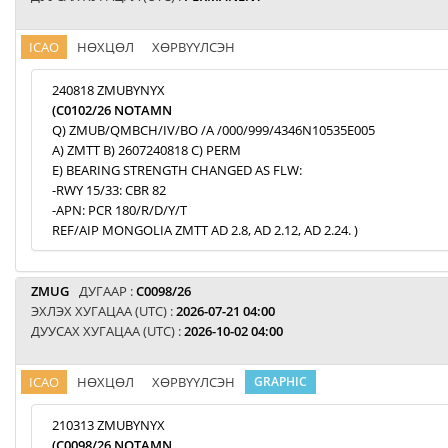
ICAO
НӨХЦӨЛ
ХӨРВҮҮЛСЭН
240818 ZMUBYNYX
(C0102/26 NOTAMN
Q) ZMUB/QMBCH/IV/BO /A /000/999/4346N10535E005
A) ZMTT B) 2607240818 C) PERM
E) BEARING STRENGTH CHANGED AS FLW:
-RWY 15/33: CBR 82
-APN: PCR 180/R/D/Y/T
REF/AIP MONGOLIA ZMTT AD 2.8, AD 2.12, AD 2.24. )
ZMUG
ДУГААР :
C0098/26
ЭХЛЭХ ХУГАЦАА (UTC) :
2026-07-21 04:00
ДУУСАХ ХУГАЦАА (UTC) :
2026-10-02 04:00
ICAO
НӨХЦӨЛ
ХӨРВҮҮЛСЭН
GRAPHIC
210313 ZMUBYNYX
(C0098/26 NOTAMN