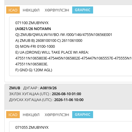
ICAO
НӨХЦӨЛ
ХӨРВҮҮЛСЭН
GRAPHIC
071100 ZMUBYNYX
(A0821/26 NOTAMN
Q) ZMUB/QWULW/IV/BO /W /000/146/4755N10656E001
A) ZMUB B) 2608100100 C) 2611061000
D) MON-FRI 0100-1000
E) UA (DRONE) WILL TAKE PLACE WI AREA:
475511N1065803E-475445N1065802E-475447N1065557E-475555N1
475511N1065803E.
F) GND G) 120M AGL)
ZMUB
ДУГААР :
A0819/26
ЭХЛЭХ ХУГАЦАА (UTC) :
2026-08-10 01:00
ДУУСАХ ХУГАЦАА (UTC) :
2026-11-06 10:00
ICAO
НӨХЦӨЛ
ХӨРВҮҮЛСЭН
GRAPHIC
071055 ZMUBYNYX