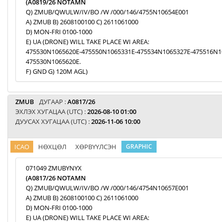
(A0819/26 NOTAMN
Q) ZMUB/QWULW/IV/BO /W /000/146/4755N10654E001
A) ZMUB B) 2608100100 C) 2611061000
D) MON-FRI 0100-1000
E) UA (DRONE) WILL TAKE PLACE WI AREA:
475530N1065620E-475550N1065331E-475534N1065327E-475516N1
475530N1065620E.
F) GND G) 120M AGL)
ZMUB
ДУГААР :
A0817/26
ЭХЛЭХ ХУГАЦАА (UTC) :
2026-08-10 01:00
ДУУСАХ ХУГАЦАА (UTC) :
2026-11-06 10:00
ICAO
НӨХЦӨЛ
ХӨРВҮҮЛСЭН
GRAPHIC
071049 ZMUBYNYX
(A0817/26 NOTAMN
Q) ZMUB/QWULW/IV/BO /W /000/146/4754N10657E001
A) ZMUB B) 2608100100 C) 2611061000
D) MON-FRI 0100-1000
E) UA (DRONE) WILL TAKE PLACE WI AREA: