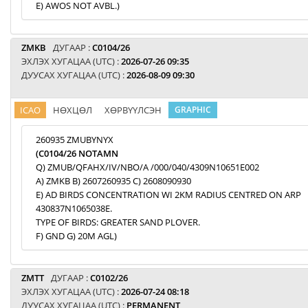
E) AWOS NOT AVBL.)
ZMKB
ДУГААР :
C0104/26
ЭХЛЭХ ХУГАЦАА (UTC) :
2026-07-26 09:35
ДУУСАХ ХУГАЦАА (UTC) :
2026-08-09 09:30
ICAO
НӨХЦӨЛ
ХӨРВҮҮЛСЭН
GRAPHIC
260935 ZMUBYNYX
(C0104/26 NOTAMN
Q) ZMUB/QFAHX/IV/NBO/A /000/040/4309N10651E002
A) ZMKB B) 2607260935 C) 2608090930
E) AD BIRDS CONCENTRATION WI 2KM RADIUS CENTRED ON ARP
430837N1065038E.
TYPE OF BIRDS: GREATER SAND PLOVER.
F) GND G) 20M AGL)
ZMTT
ДУГААР :
C0102/26
ЭХЛЭХ ХУГАЦАА (UTC) :
2026-07-24 08:18
ДУУСАХ ХУГАЦАА (UTC) :
PERMANENT