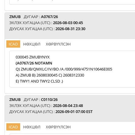
ZMUB
ДУГААР :
A0767/26
ЭХЛЭХ ХУГАЦАА (UTC) :
2026-08-03 00:45
ДУУСАХ ХУГАЦАА (UTC) :
2026-08-31 23:30
ICAO
НӨХЦӨЛ
ХӨРВҮҮЛСЭН
030045 ZMUBYNYX
(A0767/26 NOTAMN
Q) ZMUB/QMXLC/IV/BO /A /000/999/4751N10646E005
A) ZMUB B) 2608030045 C) 2608312330
E) TWY1 AND TWY2 CLSD .)
ZMUB
ДУГААР :
C0110/26
ЭХЛЭХ ХУГАЦАА (UTC) :
2026-08-04 23:48
ДУУСАХ ХУГАЦАА (UTC) :
2026-09-01 07:00 EST
ICAO
НӨХЦӨЛ
ХӨРВҮҮЛСЭН