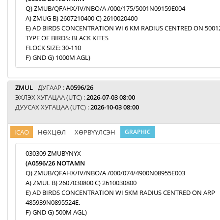
Q) ZMUB/QFAHX/IV/NBO/A /000/175/5001N09159E004
A) ZMUG B) 2607210400 C) 2610020400
E) AD BIRDS CONCENTRATION WI 6 KM RADIUS CENTRED ON 5001
TYPE OF BIRDS: BLACK KITES
FLOCK SIZE: 30-110
F) GND G) 1000M AGL)
ZMUL
ДУГААР :
A0596/26
ЭХЛЭХ ХУГАЦАА (UTC) :
2026-07-03 08:00
ДУУСАХ ХУГАЦАА (UTC) :
2026-10-03 08:00
ICAO
НӨХЦӨЛ
ХӨРВҮҮЛСЭН
GRAPHIC
030309 ZMUBYNYX
(A0596/26 NOTAMN
Q) ZMUB/QFAHX/IV/NBO/A /000/074/4900N08955E003
A) ZMUL B) 2607030800 C) 2610030800
E) AD BIRDS CONCENTRATION WI 5KM RADIUS CENTRED ON ARP
485939N0895524E.
F) GND G) 500M AGL)