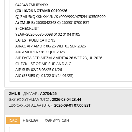
042348 ZMUBYNYX
(C0110/26 NOTAMR C0109/26
Q) ZMUB/QKKKK/K /K /K /000/999/4752N10350E999
A) ZMUB B) 2608042348 C) 2609010700 EST
E) CHECKLIST
YEAR=2026 0085 0098 0102 0104 0105
LATEST PUBLICATIONS
AIRAC AIP AMDT: 06/26 WEF 03 SEP 2026
AIP AMDT: 07/26 23 JUL 2026
AIP DATA SET: AIPZM-AMDT04-26 WEF 23 JUL 2026
CHECKLIST OF AIP SUP AND AIC
AIP SUP: 02/25 03/25 01/26
AIC (SERIES C): 01/22 01/24 01/25)
ZMUB
ДУГААР :
A0784/26
ЭХЛЭХ ХУГАЦАА (UTC) :
2026-08-04 23:44
ДУУСАХ ХУГАЦАА (UTC) :
2026-09-01 07:00 EST
ICAO
НӨХЦӨЛ
ХӨРВҮҮЛСЭН