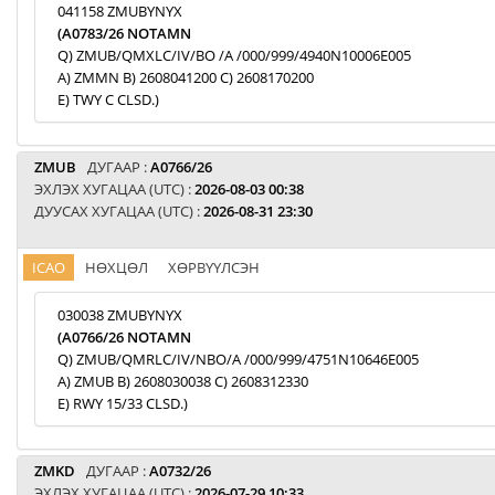
041158 ZMUBYNYX
(A0783/26 NOTAMN
Q) ZMUB/QMXLC/IV/BO /A /000/999/4940N10006E005
A) ZMMN B) 2608041200 C) 2608170200
E) TWY C CLSD.)
ZMUB
ДУГААР :
A0766/26
ЭХЛЭХ ХУГАЦАА (UTC) :
2026-08-03 00:38
ДУУСАХ ХУГАЦАА (UTC) :
2026-08-31 23:30
ICAO
НӨХЦӨЛ
ХӨРВҮҮЛСЭН
030038 ZMUBYNYX
(A0766/26 NOTAMN
Q) ZMUB/QMRLC/IV/NBO/A /000/999/4751N10646E005
A) ZMUB B) 2608030038 C) 2608312330
E) RWY 15/33 CLSD.)
ZMKD
ДУГААР :
A0732/26
ЭХЛЭХ ХУГАЦАА (UTC) :
2026-07-29 10:33