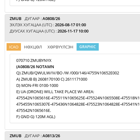
ZMUB
ДУГААР :
A0808/26
ЭХЛЭХ ХУГАЦАА (UTC) :
2026-08-17 01:00
ДУУСАХ ХУГАЦАА (UTC) :
2026-11-17 10:00
ICAO
НӨХЦӨЛ
ХӨРВҮҮЛСЭН
GRAPHIC
070710 ZMUBYNYX
(A0808/26 NOTAMN
Q) ZMUB/QWULW/IV/BO /W /000/146/4755N10652E002
A) ZMUB B) 2608170100 C) 2611171000
D) MON-FRI 0100-1000
E) UA (DRONE) WILL TAKE PLACE WI AREA:
475542N1065616E-475511N1065625E-475524N1065508E-475518N1
475455N1065307E-475436N1064828E-475523N1064828E-475541N1
475542N1065616E.
F) GND G) 120M AGL)
ZMUB
ДУГААР :
A0813/26