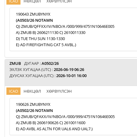
ICAO
НӨХЦӨЛ
ХӨРВҮҮЛСЭН
190643 ZMUBYNYX
(A0503/26 NOTAMN
Q) ZMUB/QFFXX/IV/NBO/A /000/999/4751N10646E005
A) ZMUB B) 2606211130 C) 2610011330
D) TUE THU SUN 1130-1330
E) AD FIREFIGHTING CAT 5 AVBL.)
ZMUB
ДУГААР :
A0502/26
ЭХЛЭХ ХУГАЦАА (UTC) :
2026-06-19 06:26
ДУУСАХ ХУГАЦАА (UTC) :
2026-10-01 16:00
ICAO
НӨХЦӨЛ
ХӨРВҮҮЛСЭН
190626 ZMUBYNYX
(A0502/26 NOTAMN
Q) ZMUB/QFAXX/IV/NBO/A /000/999/4751N10646E005
A) ZMUB B) 2606190626 C) 2610011600
E) AD AVBL AS ALTN FOR UAL6 AND UAL7.)