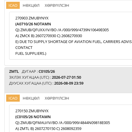
ICAO
НӨХЦӨЛ
ХӨРВҮҮЛСЭН
270903 ZMUBYNYX
(A0710/26 NOTAMN
Q) ZMUB/QFUXX/IV/BO /A /000/999/4739N10649E005
A) ZMCK B) 2607270930 C) 2608270930
E) DUE TO SUPPLY SHORTAGE OF AVIATION FUEL, CARRIERS ADVI
CONTACT
FUEL SUPPLIERS.)
ZMTL
ДУГААР :
C0105/26
ЭХЛЭХ ХУГАЦАА (UTC) :
2026-07-27 01:50
ДУУСАХ ХУГАЦАА (UTC) :
2026-08-09 23:59
ICAO
НӨХЦӨЛ
ХӨРВҮҮЛСЭН
270150 ZMUBYNYX
(C0105/26 NOTAMN
Q) ZMUB/QFMAU/IV/BO /A /000/999/4844N09818E005
A) ZMTL B) 2607270150 C) 2608092359