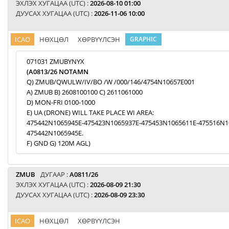
ЭХЛЭХ ХУГАЦАА (UTC) :
2026-08-10 01:00
ДУУСАХ ХУГАЦАА (UTC) :
2026-11-06 10:00
ICAO
НӨХЦӨЛ
ХӨРВҮҮЛСЭН
GRAPHIC
071031 ZMUBYNYX
(A0813/26 NOTAMN
Q) ZMUB/QWULW/IV/BO /W /000/146/4754N10657E001
A) ZMUB B) 2608100100 C) 2611061000
D) MON-FRI 0100-1000
E) UA (DRONE) WILL TAKE PLACE WI AREA:
475442N1065945E-475423N1065937E-475453N1065611E-475516N1
475442N1065945E.
F) GND G) 120M AGL)
ZMUB
ДУГААР :
A0811/26
ЭХЛЭХ ХУГАЦАА (UTC) :
2026-08-09 21:30
ДУУСАХ ХУГАЦАА (UTC) :
2026-08-09 23:30
ICAO
НӨХЦӨЛ
ХӨРВҮҮЛСЭН