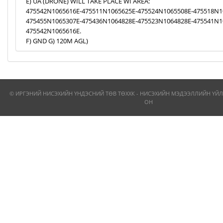
E) UA (DRONE) WILL TAKE PLACE WI AREA:
475542N1065616E-475511N1065625E-475524N1065508E-475518N1
475455N1065307E-475436N1064828E-475523N1064828E-475541N1
475542N1065616E.
F) GND G) 120M AGL)
© ИРГЭНИЙ НИСЭХИЙН ҮНДЭСНИЙ ТӨВ ТӨХХК - НИСЭХИЙН МЭДЭЭЛЛИЙН ҮЙЛ
ОН