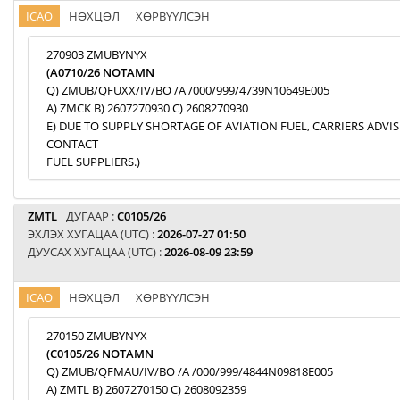
ICAO
НӨХЦӨЛ
ХӨРВҮҮЛСЭН
270903 ZMUBYNYX
(A0710/26 NOTAMN
Q) ZMUB/QFUXX/IV/BO /A /000/999/4739N10649E005
A) ZMCK B) 2607270930 C) 2608270930
E) DUE TO SUPPLY SHORTAGE OF AVIATION FUEL, CARRIERS ADVI
CONTACT
FUEL SUPPLIERS.)
ZMTL
ДУГААР :
C0105/26
ЭХЛЭХ ХУГАЦАА (UTC) :
2026-07-27 01:50
ДУУСАХ ХУГАЦАА (UTC) :
2026-08-09 23:59
ICAO
НӨХЦӨЛ
ХӨРВҮҮЛСЭН
270150 ZMUBYNYX
(C0105/26 NOTAMN
Q) ZMUB/QFMAU/IV/BO /A /000/999/4844N09818E005
A) ZMTL B) 2607270150 C) 2608092359