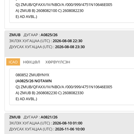
Q) ZMUB/QFAXX/IV/NBO/A /000/999/4751N10646E005
A) ZMUB B) 2608082100 C) 2608082230
E) AD AVBL.)
ZMUB
ДУГААР :
A0825/26
ЭХЛЭХ ХУГАЦАА (UTC) :
2026-08-08 22:30
ДУУСАХ ХУГАЦАА (UTC) :
2026-08-08 23:30
ICAO
НӨХЦӨЛ
ХӨРВҮҮЛСЭН
080852 ZMUBYNYX
(A0825/26 NOTAMN
Q) ZMUB/QFAXX/IV/NBO/A /000/999/4751N10646E005
A) ZMUB B) 2608082230 C) 2608082330
E) AD AVBL.)
ZMUB
ДУГААР :
A0821/26
ЭХЛЭХ ХУГАЦАА (UTC) :
2026-08-10 01:00
ДУУСАХ ХУГАЦАА (UTC) :
2026-11-06 10:00