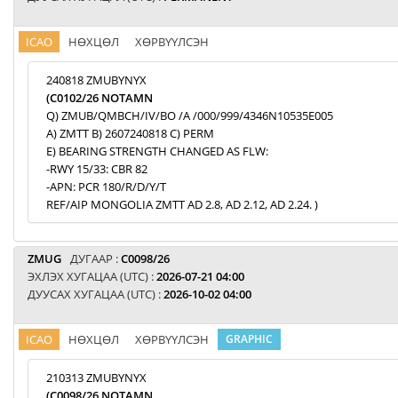
ICAO
НӨХЦӨЛ
ХӨРВҮҮЛСЭН
240818 ZMUBYNYX
(C0102/26 NOTAMN
Q) ZMUB/QMBCH/IV/BO /A /000/999/4346N10535E005
A) ZMTT B) 2607240818 C) PERM
E) BEARING STRENGTH CHANGED AS FLW:
-RWY 15/33: CBR 82
-APN: PCR 180/R/D/Y/T
REF/AIP MONGOLIA ZMTT AD 2.8, AD 2.12, AD 2.24. )
ZMUG
ДУГААР :
C0098/26
ЭХЛЭХ ХУГАЦАА (UTC) :
2026-07-21 04:00
ДУУСАХ ХУГАЦАА (UTC) :
2026-10-02 04:00
ICAO
НӨХЦӨЛ
ХӨРВҮҮЛСЭН
GRAPHIC
210313 ZMUBYNYX
(C0098/26 NOTAMN