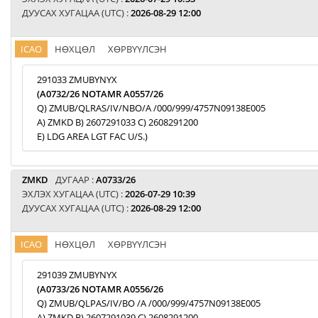
ДУУСАХ ХУГАЦАА (UTC) :
2026-08-29 12:00
ICAO
НӨХЦӨЛ
ХӨРВҮҮЛСЭН
291033 ZMUBYNYX
(A0732/26 NOTAMR A0557/26
Q) ZMUB/QLRAS/IV/NBO/A /000/999/4757N09138E005
A) ZMKD B) 2607291033 C) 2608291200
E) LDG AREA LGT FAC U/S.)
ZMKD
ДУГААР :
A0733/26
ЭХЛЭХ ХУГАЦАА (UTC) :
2026-07-29 10:39
ДУУСАХ ХУГАЦАА (UTC) :
2026-08-29 12:00
ICAO
НӨХЦӨЛ
ХӨРВҮҮЛСЭН
291039 ZMUBYNYX
(A0733/26 NOTAMR A0556/26
Q) ZMUB/QLPAS/IV/BO /A /000/999/4757N09138E005
A) ZMKD B) 2607291039 C) 2608291200