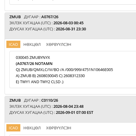
ZMUB
ДУГААР :
A0767/26
ЭХЛЭХ ХУГАЦАА (UTC) :
2026-08-03 00:45
ДУУСАХ ХУГАЦАА (UTC) :
2026-08-31 23:30
ICAO
НӨХЦӨЛ
ХӨРВҮҮЛСЭН
030045 ZMUBYNYX
(A0767/26 NOTAMN
Q) ZMUB/QMXLC/IV/BO /A /000/999/4751N10646E005
A) ZMUB B) 2608030045 C) 2608312330
E) TWY1 AND TWY2 CLSD .)
ZMUB
ДУГААР :
C0110/26
ЭХЛЭХ ХУГАЦАА (UTC) :
2026-08-04 23:48
ДУУСАХ ХУГАЦАА (UTC) :
2026-09-01 07:00 EST
ICAO
НӨХЦӨЛ
ХӨРВҮҮЛСЭН