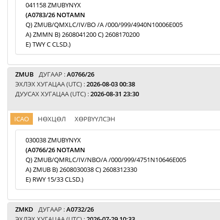
041158 ZMUBYNYX
(A0783/26 NOTAMN
Q) ZMUB/QMXLC/IV/BO /A /000/999/4940N10006E005
A) ZMMN B) 2608041200 C) 2608170200
E) TWY C CLSD.)
ZMUB
ДУГААР :
A0766/26
ЭХЛЭХ ХУГАЦАА (UTC) :
2026-08-03 00:38
ДУУСАХ ХУГАЦАА (UTC) :
2026-08-31 23:30
ICAO
НӨХЦӨЛ
ХӨРВҮҮЛСЭН
030038 ZMUBYNYX
(A0766/26 NOTAMN
Q) ZMUB/QMRLC/IV/NBO/A /000/999/4751N10646E005
A) ZMUB B) 2608030038 C) 2608312330
E) RWY 15/33 CLSD.)
ZMKD
ДУГААР :
A0732/26
ЭХЛЭХ ХУГАЦАА (UTC) :
2026-07-29 10:33