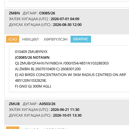
ZMBN
ДУГААР :
C0085/26
ЭХЛЭХ ХУГАЦАА (UTC) :
2026-07-01 04:09
ДУУСАХ ХУГАЦАА (UTC) :
2026-08-30 12:00
ICAO
НӨХЦӨЛ
ХӨРВҮҮЛСЭН
GRAPHIC
010409 ZMUBYNYX
(C0085/26 NOTAMN
Q) ZMUB/QFAHX/IV/NBO/A /000/054/4851N10328E003
A) ZMBN B) 2607010409 C) 2608301200
E) AD BIRDS CONCENTRATION WI 5KM RADIUS CENTRED ON ARP
485120N1032829E.
F) GND G) 300M AGL)
ZMUB
ДУГААР :
A0503/26
ЭХЛЭХ ХУГАЦАА (UTC) :
2026-06-21 11:30
ДУУСАХ ХУГАЦАА (UTC) :
2026-10-01 13:30