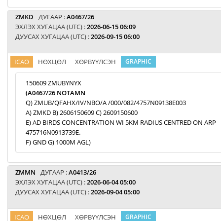
ZMKD
ДУГААР :
A0467/26
ЭХЛЭХ ХУГАЦАА (UTC) :
2026-06-15 06:09
ДУУСАХ ХУГАЦАА (UTC) :
2026-09-15 06:00
ICAO
НӨХЦӨЛ
ХӨРВҮҮЛСЭН
GRAPHIC
150609 ZMUBYNYX
(A0467/26 NOTAMN
Q) ZMUB/QFAHX/IV/NBO/A /000/082/4757N09138E003
A) ZMKD B) 2606150609 C) 2609150600
E) AD BIRDS CONCENTRATION WI 5KM RADIUS CENTRED ON ARP
475716N0913739E.
F) GND G) 1000M AGL)
ZMMN
ДУГААР :
A0413/26
ЭХЛЭХ ХУГАЦАА (UTC) :
2026-06-04 05:00
ДУУСАХ ХУГАЦАА (UTC) :
2026-09-04 05:00
ICAO
НӨХЦӨЛ
ХӨРВҮҮЛСЭН
GRAPHIC