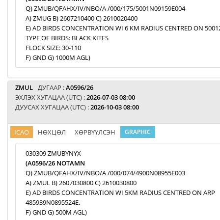
Q) ZMUB/QFAHX/IV/NBO/A /000/175/5001N09159E004
A) ZMUG B) 2607210400 C) 2610020400
E) AD BIRDS CONCENTRATION WI 6 KM RADIUS CENTRED ON 5001
TYPE OF BIRDS: BLACK KITES
FLOCK SIZE: 30-110
F) GND G) 1000M AGL)
ZMUL
ДУГААР :
A0596/26
ЭХЛЭХ ХУГАЦАА (UTC) :
2026-07-03 08:00
ДУУСАХ ХУГАЦАА (UTC) :
2026-10-03 08:00
ICAO
НӨХЦӨЛ
ХӨРВҮҮЛСЭН
GRAPHIC
030309 ZMUBYNYX
(A0596/26 NOTAMN
Q) ZMUB/QFAHX/IV/NBO/A /000/074/4900N08955E003
A) ZMUL B) 2607030800 C) 2610030800
E) AD BIRDS CONCENTRATION WI 5KM RADIUS CENTRED ON ARP
485939N0895524E.
F) GND G) 500M AGL)