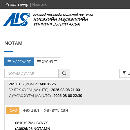
Үндсэн нүүр
|
Нэвтрэх
ИРГЭНИЙ НИСЭХИЙН ҮНДЭСНИЙ ТӨВ ТӨХХК
НИСЭХИЙН МЭДЭЭЛЛИЙН
ҮЙЛЧИЛГЭЭНИЙ АЛБА
NOTAM
ЖАГСААЛТ
ХҮСНЭГТ
Ш
ZMUB
ДУГААР :
A0826/26
ЭХЛЭХ ХУГАЦАА (UTC) :
2026-08-08 21:00
ДУУСАХ ХУГАЦАА (UTC) :
2026-08-08 22:30
ICAO
НӨХЦӨЛ
ХӨРВҮҮЛСЭН
081019 ZMUBYNYX
(A0826/26 NOTAMN