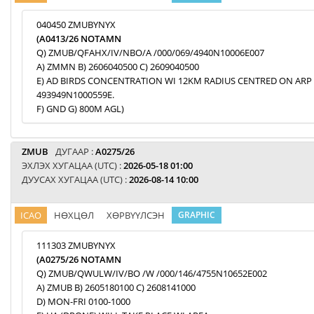
040450 ZMUBYNYX
(A0413/26 NOTAMN
Q) ZMUB/QFAHX/IV/NBO/A /000/069/4940N10006E007
A) ZMMN B) 2606040500 C) 2609040500
E) AD BIRDS CONCENTRATION WI 12KM RADIUS CENTRED ON ARP
493949N1000559E.
F) GND G) 800M AGL)
ZMUB
ДУГААР :
A0275/26
ЭХЛЭХ ХУГАЦАА (UTC) :
2026-05-18 01:00
ДУУСАХ ХУГАЦАА (UTC) :
2026-08-14 10:00
ICAO
НӨХЦӨЛ
ХӨРВҮҮЛСЭН
GRAPHIC
111303 ZMUBYNYX
(A0275/26 NOTAMN
Q) ZMUB/QWULW/IV/BO /W /000/146/4755N10652E002
A) ZMUB B) 2605180100 C) 2608141000
D) MON-FRI 0100-1000