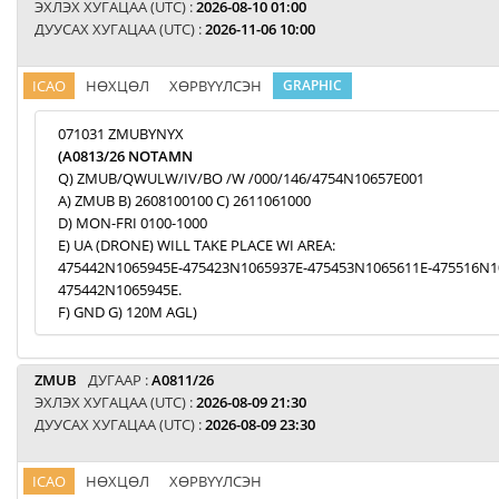
ЭХЛЭХ ХУГАЦАА (UTC) :
2026-08-10 01:00
ДУУСАХ ХУГАЦАА (UTC) :
2026-11-06 10:00
ICAO
НӨХЦӨЛ
ХӨРВҮҮЛСЭН
GRAPHIC
071031 ZMUBYNYX
(A0813/26 NOTAMN
Q) ZMUB/QWULW/IV/BO /W /000/146/4754N10657E001
A) ZMUB B) 2608100100 C) 2611061000
D) MON-FRI 0100-1000
E) UA (DRONE) WILL TAKE PLACE WI AREA:
475442N1065945E-475423N1065937E-475453N1065611E-475516N1
475442N1065945E.
F) GND G) 120M AGL)
ZMUB
ДУГААР :
A0811/26
ЭХЛЭХ ХУГАЦАА (UTC) :
2026-08-09 21:30
ДУУСАХ ХУГАЦАА (UTC) :
2026-08-09 23:30
ICAO
НӨХЦӨЛ
ХӨРВҮҮЛСЭН