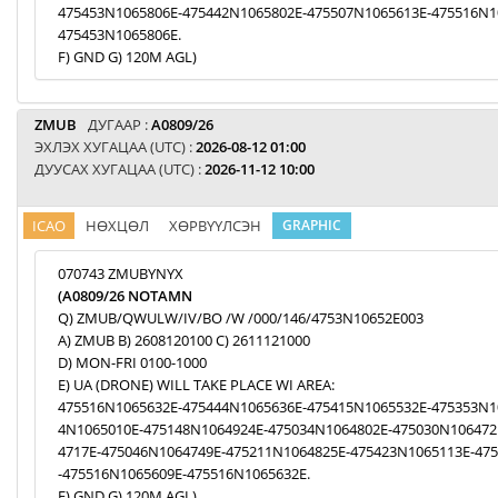
475453N1065806E-475442N1065802E-475507N1065613E-475516N1
475453N1065806E.
F) GND G) 120M AGL)
ZMUB
ДУГААР :
A0809/26
ЭХЛЭХ ХУГАЦАА (UTC) :
2026-08-12 01:00
ДУУСАХ ХУГАЦАА (UTC) :
2026-11-12 10:00
ICAO
НӨХЦӨЛ
ХӨРВҮҮЛСЭН
GRAPHIC
070743 ZMUBYNYX
(A0809/26 NOTAMN
Q) ZMUB/QWULW/IV/BO /W /000/146/4753N10652E003
A) ZMUB B) 2608120100 C) 2611121000
D) MON-FRI 0100-1000
E) UA (DRONE) WILL TAKE PLACE WI AREA:
475516N1065632E-475444N1065636E-475415N1065532E-475353N1
4N1065010E-475148N1064924E-475034N1064802E-475030N106472
4717E-475046N1064749E-475211N1064825E-475423N1065113E-47
-475516N1065609E-475516N1065632E.
F) GND G) 120M AGL)