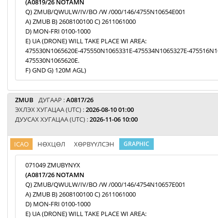
(A0819/26 NOTAMN
Q) ZMUB/QWULW/IV/BO /W /000/146/4755N10654E001
A) ZMUB B) 2608100100 C) 2611061000
D) MON-FRI 0100-1000
E) UA (DRONE) WILL TAKE PLACE WI AREA:
475530N1065620E-475550N1065331E-475534N1065327E-475516N1
475530N1065620E.
F) GND G) 120M AGL)
ZMUB
ДУГААР :
A0817/26
ЭХЛЭХ ХУГАЦАА (UTC) :
2026-08-10 01:00
ДУУСАХ ХУГАЦАА (UTC) :
2026-11-06 10:00
ICAO
НӨХЦӨЛ
ХӨРВҮҮЛСЭН
GRAPHIC
071049 ZMUBYNYX
(A0817/26 NOTAMN
Q) ZMUB/QWULW/IV/BO /W /000/146/4754N10657E001
A) ZMUB B) 2608100100 C) 2611061000
D) MON-FRI 0100-1000
E) UA (DRONE) WILL TAKE PLACE WI AREA: