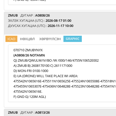
ZMUB
ДУГААР :
A0808/26
ЭХЛЭХ ХУГАЦАА (UTC) :
2026-08-17 01:00
ДУУСАХ ХУГАЦАА (UTC) :
2026-11-17 10:00
ICAO
НӨХЦӨЛ
ХӨРВҮҮЛСЭН
GRAPHIC
070710 ZMUBYNYX
(A0808/26 NOTAMN
Q) ZMUB/QWULW/IV/BO /W /000/146/4755N10652E002
A) ZMUB B) 2608170100 C) 2611171000
D) MON-FRI 0100-1000
E) UA (DRONE) WILL TAKE PLACE WI AREA:
475542N1065616E-475511N1065625E-475524N1065508E-475518N1
475455N1065307E-475436N1064828E-475523N1064828E-475541N1
475542N1065616E.
F) GND G) 120M AGL)
ZMUB
ДУГААР :
A0813/26