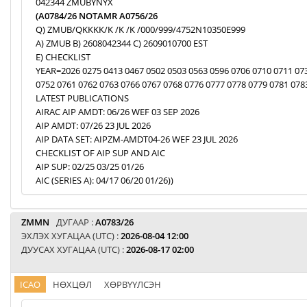
042344 ZMUBYNYX
(A0784/26 NOTAMR A0756/26
Q) ZMUB/QKKKK/K /K /K /000/999/4752N10350E999
A) ZMUB B) 2608042344 C) 2609010700 EST
E) CHECKLIST
YEAR=2026 0275 0413 0467 0502 0503 0563 0596 0706 0710 0711 07
0752 0761 0762 0763 0766 0767 0768 0776 0777 0778 0779 0781 078
LATEST PUBLICATIONS
AIRAC AIP AMDT: 06/26 WEF 03 SEP 2026
AIP AMDT: 07/26 23 JUL 2026
AIP DATA SET: AIPZM-AMDT04-26 WEF 23 JUL 2026
CHECKLIST OF AIP SUP AND AIC
AIP SUP: 02/25 03/25 01/26
AIC (SERIES A): 04/17 06/20 01/26))
ZMMN
ДУГААР :
A0783/26
ЭХЛЭХ ХУГАЦАА (UTC) :
2026-08-04 12:00
ДУУСАХ ХУГАЦАА (UTC) :
2026-08-17 02:00
ICAO
НӨХЦӨЛ
ХӨРВҮҮЛСЭН