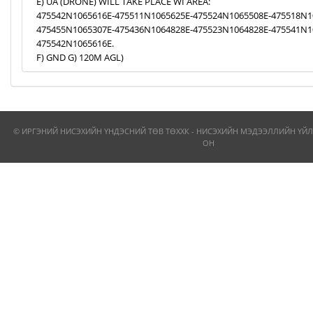
E) UA (DRONE) WILL TAKE PLACE WI AREA:
475542N1065616E-475511N1065625E-475524N1065508E-475518N1
475455N1065307E-475436N1064828E-475523N1064828E-475541N1
475542N1065616E.
F) GND G) 120M AGL)
© ИРГЭНИЙ НИСЭХИЙН ҮНДЭСНИЙ ТӨВ ТӨХХК - НИСЭХИЙН МЭДЭЭЛЛИЙН ҮЙЛ
ОН