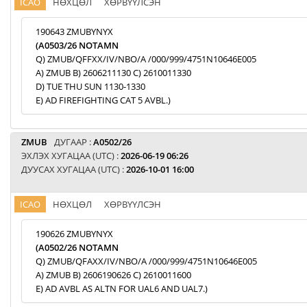
ICAO
НӨХЦӨЛ
ХӨРВҮҮЛСЭН
190643 ZMUBYNYX
(A0503/26 NOTAMN
Q) ZMUB/QFFXX/IV/NBO/A /000/999/4751N10646E005
A) ZMUB B) 2606211130 C) 2610011330
D) TUE THU SUN 1130-1330
E) AD FIREFIGHTING CAT 5 AVBL.)
ZMUB
ДУГААР :
A0502/26
ЭХЛЭХ ХУГАЦАА (UTC) :
2026-06-19 06:26
ДУУСАХ ХУГАЦАА (UTC) :
2026-10-01 16:00
ICAO
НӨХЦӨЛ
ХӨРВҮҮЛСЭН
190626 ZMUBYNYX
(A0502/26 NOTAMN
Q) ZMUB/QFAXX/IV/NBO/A /000/999/4751N10646E005
A) ZMUB B) 2606190626 C) 2610011600
E) AD AVBL AS ALTN FOR UAL6 AND UAL7.)