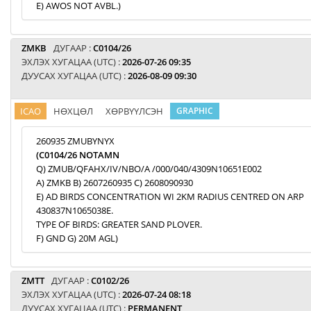
E) AWOS NOT AVBL.)
ZMKB
ДУГААР :
C0104/26
ЭХЛЭХ ХУГАЦАА (UTC) :
2026-07-26 09:35
ДУУСАХ ХУГАЦАА (UTC) :
2026-08-09 09:30
ICAO
НӨХЦӨЛ
ХӨРВҮҮЛСЭН
GRAPHIC
260935 ZMUBYNYX
(C0104/26 NOTAMN
Q) ZMUB/QFAHX/IV/NBO/A /000/040/4309N10651E002
A) ZMKB B) 2607260935 C) 2608090930
E) AD BIRDS CONCENTRATION WI 2KM RADIUS CENTRED ON ARP
430837N1065038E.
TYPE OF BIRDS: GREATER SAND PLOVER.
F) GND G) 20M AGL)
ZMTT
ДУГААР :
C0102/26
ЭХЛЭХ ХУГАЦАА (UTC) :
2026-07-24 08:18
ДУУСАХ ХУГАЦАА (UTC) :
PERMANENT