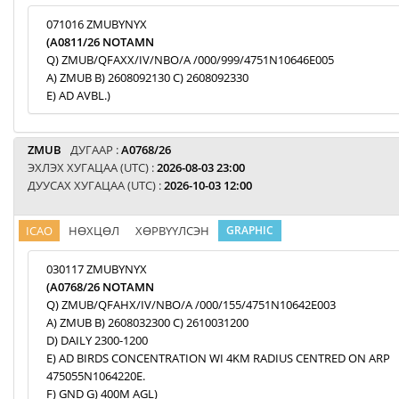
071016 ZMUBYNYX
(A0811/26 NOTAMN
Q) ZMUB/QFAXX/IV/NBO/A /000/999/4751N10646E005
A) ZMUB B) 2608092130 C) 2608092330
E) AD AVBL.)
ZMUB
ДУГААР :
A0768/26
ЭХЛЭХ ХУГАЦАА (UTC) :
2026-08-03 23:00
ДУУСАХ ХУГАЦАА (UTC) :
2026-10-03 12:00
ICAO
НӨХЦӨЛ
ХӨРВҮҮЛСЭН
GRAPHIC
030117 ZMUBYNYX
(A0768/26 NOTAMN
Q) ZMUB/QFAHX/IV/NBO/A /000/155/4751N10642E003
A) ZMUB B) 2608032300 C) 2610031200
D) DAILY 2300-1200
E) AD BIRDS CONCENTRATION WI 4KM RADIUS CENTRED ON ARP
475055N1064220E.
F) GND G) 400M AGL)