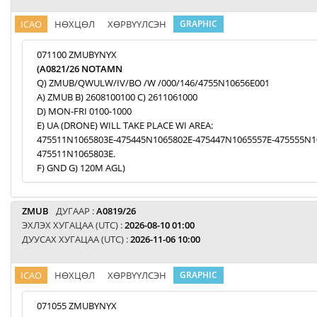
ICAO
НӨХЦӨЛ
ХӨРВҮҮЛСЭН
GRAPHIC
071100 ZMUBYNYX
(A0821/26 NOTAMN
Q) ZMUB/QWULW/IV/BO /W /000/146/4755N10656E001
A) ZMUB B) 2608100100 C) 2611061000
D) MON-FRI 0100-1000
E) UA (DRONE) WILL TAKE PLACE WI AREA:
475511N1065803E-475445N1065802E-475447N1065557E-475555N1
475511N1065803E.
F) GND G) 120M AGL)
ZMUB
ДУГААР :
A0819/26
ЭХЛЭХ ХУГАЦАА (UTC) :
2026-08-10 01:00
ДУУСАХ ХУГАЦАА (UTC) :
2026-11-06 10:00
ICAO
НӨХЦӨЛ
ХӨРВҮҮЛСЭН
GRAPHIC
071055 ZMUBYNYX