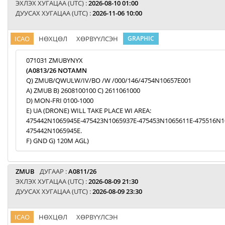
ЭХЛЭХ ХУГАЦАА (UTC) :
2026-08-10 01:00
ДУУСАХ ХУГАЦАА (UTC) :
2026-11-06 10:00
ICAO
НӨХЦӨЛ
ХӨРВҮҮЛСЭН
GRAPHIC
071031 ZMUBYNYX
(A0813/26 NOTAMN
Q) ZMUB/QWULW/IV/BO /W /000/146/4754N10657E001
A) ZMUB B) 2608100100 C) 2611061000
D) MON-FRI 0100-1000
E) UA (DRONE) WILL TAKE PLACE WI AREA:
475442N1065945E-475423N1065937E-475453N1065611E-475516N1
475442N1065945E.
F) GND G) 120M AGL)
ZMUB
ДУГААР :
A0811/26
ЭХЛЭХ ХУГАЦАА (UTC) :
2026-08-09 21:30
ДУУСАХ ХУГАЦАА (UTC) :
2026-08-09 23:30
ICAO
НӨХЦӨЛ
ХӨРВҮҮЛСЭН