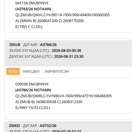
041158 ZMUBYNYX
(A0783/26 NOTAMN
Q) ZMUB/QMXLC/IV/BO /A /000/999/4940N10006E005
A) ZMMN B) 2608041200 C) 2608170200
E) TWY C CLSD.)
ZMUB
ДУГААР :
A0766/26
ЭХЛЭХ ХУГАЦАА (UTC) :
2026-08-03 00:38
ДУУСАХ ХУГАЦАА (UTC) :
2026-08-31 23:30
ICAO
НӨХЦӨЛ
ХӨРВҮҮЛСЭН
030038 ZMUBYNYX
(A0766/26 NOTAMN
Q) ZMUB/QMRLC/IV/NBO/A /000/999/4751N10646E005
A) ZMUB B) 2608030038 C) 2608312330
E) RWY 15/33 CLSD.)
ZMKD
ДУГААР :
A0732/26
ЭХЛЭХ ХУГАЦАА (UTC) :
2026-07-29 10:33