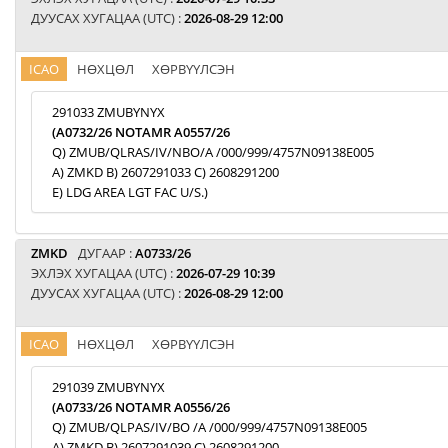
ДУУСАХ ХУГАЦАА (UTC) :
2026-08-29 12:00
ICAO
НӨХЦӨЛ
ХӨРВҮҮЛСЭН
291033 ZMUBYNYX
(A0732/26 NOTAMR A0557/26
Q) ZMUB/QLRAS/IV/NBO/A /000/999/4757N09138E005
A) ZMKD B) 2607291033 C) 2608291200
E) LDG AREA LGT FAC U/S.)
ZMKD
ДУГААР :
A0733/26
ЭХЛЭХ ХУГАЦАА (UTC) :
2026-07-29 10:39
ДУУСАХ ХУГАЦАА (UTC) :
2026-08-29 12:00
ICAO
НӨХЦӨЛ
ХӨРВҮҮЛСЭН
291039 ZMUBYNYX
(A0733/26 NOTAMR A0556/26
Q) ZMUB/QLPAS/IV/BO /A /000/999/4757N09138E005
A) ZMKD B) 2607291039 C) 2608291200