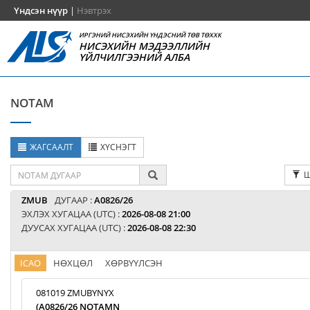
Үндсэн нүүр
|
Нэвтрэх
ИРГЭНИЙ НИСЭХИЙН ҮНДЭСНИЙ ТӨВ ТӨХХК
НИСЭХИЙН МЭДЭЭЛЛИЙН
ҮЙЛЧИЛГЭЭНИЙ АЛБА
NOTAM
ЖАГСААЛТ
ХҮСНЭГТ
Ш
ZMUB
ДУГААР :
A0826/26
ЭХЛЭХ ХУГАЦАА (UTC) :
2026-08-08 21:00
ДУУСАХ ХУГАЦАА (UTC) :
2026-08-08 22:30
ICAO
НӨХЦӨЛ
ХӨРВҮҮЛСЭН
081019 ZMUBYNYX
(A0826/26 NOTAMN