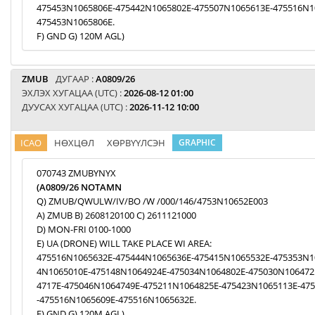
475453N1065806E-475442N1065802E-475507N1065613E-475516N1
475453N1065806E.
F) GND G) 120M AGL)
ZMUB
ДУГААР :
A0809/26
ЭХЛЭХ ХУГАЦАА (UTC) :
2026-08-12 01:00
ДУУСАХ ХУГАЦАА (UTC) :
2026-11-12 10:00
ICAO
НӨХЦӨЛ
ХӨРВҮҮЛСЭН
GRAPHIC
070743 ZMUBYNYX
(A0809/26 NOTAMN
Q) ZMUB/QWULW/IV/BO /W /000/146/4753N10652E003
A) ZMUB B) 2608120100 C) 2611121000
D) MON-FRI 0100-1000
E) UA (DRONE) WILL TAKE PLACE WI AREA:
475516N1065632E-475444N1065636E-475415N1065532E-475353N1
4N1065010E-475148N1064924E-475034N1064802E-475030N106472
4717E-475046N1064749E-475211N1064825E-475423N1065113E-47
-475516N1065609E-475516N1065632E.
F) GND G) 120M AGL)