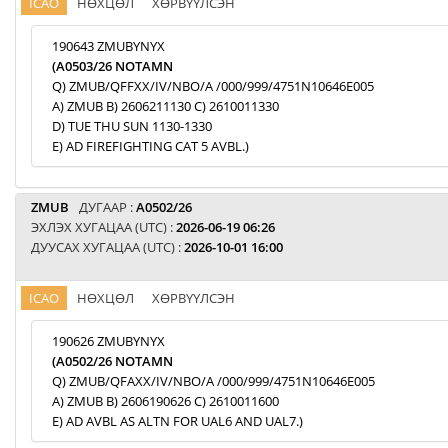
ICAO
НӨХЦӨЛ
ХӨРВҮҮЛСЭН
190643 ZMUBYNYX
(A0503/26 NOTAMN
Q) ZMUB/QFFXX/IV/NBO/A /000/999/4751N10646E005
A) ZMUB B) 2606211130 C) 2610011330
D) TUE THU SUN 1130-1330
E) AD FIREFIGHTING CAT 5 AVBL.)
ZMUB
ДУГААР :
A0502/26
ЭХЛЭХ ХУГАЦАА (UTC) :
2026-06-19 06:26
ДУУСАХ ХУГАЦАА (UTC) :
2026-10-01 16:00
ICAO
НӨХЦӨЛ
ХӨРВҮҮЛСЭН
190626 ZMUBYNYX
(A0502/26 NOTAMN
Q) ZMUB/QFAXX/IV/NBO/A /000/999/4751N10646E005
A) ZMUB B) 2606190626 C) 2610011600
E) AD AVBL AS ALTN FOR UAL6 AND UAL7.)