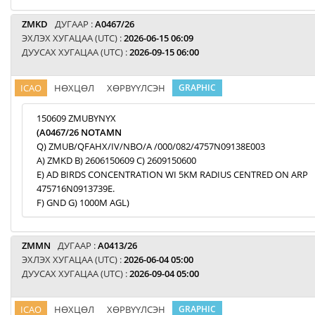
ZMKD
ДУГААР :
A0467/26
ЭХЛЭХ ХУГАЦАА (UTC) :
2026-06-15 06:09
ДУУСАХ ХУГАЦАА (UTC) :
2026-09-15 06:00
ICAO
НӨХЦӨЛ
ХӨРВҮҮЛСЭН
GRAPHIC
150609 ZMUBYNYX
(A0467/26 NOTAMN
Q) ZMUB/QFAHX/IV/NBO/A /000/082/4757N09138E003
A) ZMKD B) 2606150609 C) 2609150600
E) AD BIRDS CONCENTRATION WI 5KM RADIUS CENTRED ON ARP
475716N0913739E.
F) GND G) 1000M AGL)
ZMMN
ДУГААР :
A0413/26
ЭХЛЭХ ХУГАЦАА (UTC) :
2026-06-04 05:00
ДУУСАХ ХУГАЦАА (UTC) :
2026-09-04 05:00
ICAO
НӨХЦӨЛ
ХӨРВҮҮЛСЭН
GRAPHIC