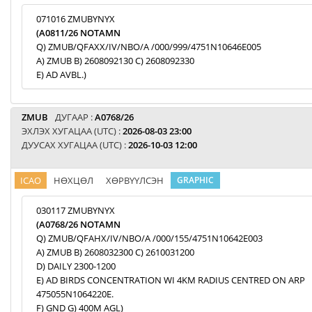
071016 ZMUBYNYX
(A0811/26 NOTAMN
Q) ZMUB/QFAXX/IV/NBO/A /000/999/4751N10646E005
A) ZMUB B) 2608092130 C) 2608092330
E) AD AVBL.)
ZMUB
ДУГААР :
A0768/26
ЭХЛЭХ ХУГАЦАА (UTC) :
2026-08-03 23:00
ДУУСАХ ХУГАЦАА (UTC) :
2026-10-03 12:00
ICAO
НӨХЦӨЛ
ХӨРВҮҮЛСЭН
GRAPHIC
030117 ZMUBYNYX
(A0768/26 NOTAMN
Q) ZMUB/QFAHX/IV/NBO/A /000/155/4751N10642E003
A) ZMUB B) 2608032300 C) 2610031200
D) DAILY 2300-1200
E) AD BIRDS CONCENTRATION WI 4KM RADIUS CENTRED ON ARP
475055N1064220E.
F) GND G) 400M AGL)