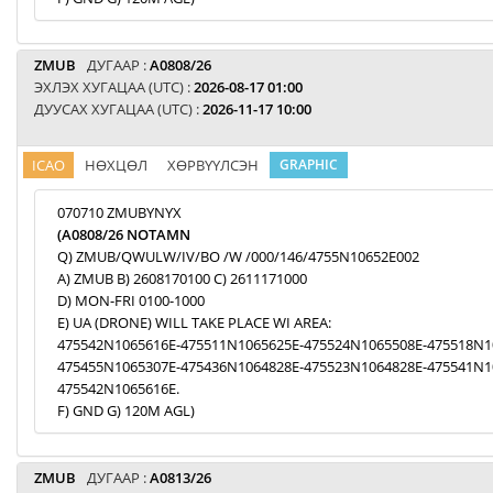
ZMUB
ДУГААР :
A0808/26
ЭХЛЭХ ХУГАЦАА (UTC) :
2026-08-17 01:00
ДУУСАХ ХУГАЦАА (UTC) :
2026-11-17 10:00
ICAO
НӨХЦӨЛ
ХӨРВҮҮЛСЭН
GRAPHIC
070710 ZMUBYNYX
(A0808/26 NOTAMN
Q) ZMUB/QWULW/IV/BO /W /000/146/4755N10652E002
A) ZMUB B) 2608170100 C) 2611171000
D) MON-FRI 0100-1000
E) UA (DRONE) WILL TAKE PLACE WI AREA:
475542N1065616E-475511N1065625E-475524N1065508E-475518N1
475455N1065307E-475436N1064828E-475523N1064828E-475541N1
475542N1065616E.
F) GND G) 120M AGL)
ZMUB
ДУГААР :
A0813/26