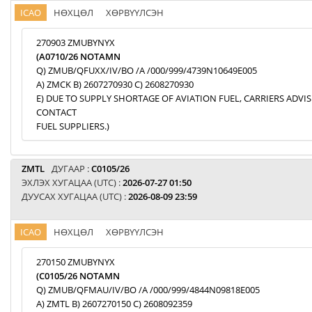
ICAO
НӨХЦӨЛ
ХӨРВҮҮЛСЭН
270903 ZMUBYNYX
(A0710/26 NOTAMN
Q) ZMUB/QFUXX/IV/BO /A /000/999/4739N10649E005
A) ZMCK B) 2607270930 C) 2608270930
E) DUE TO SUPPLY SHORTAGE OF AVIATION FUEL, CARRIERS ADVI
CONTACT
FUEL SUPPLIERS.)
ZMTL
ДУГААР :
C0105/26
ЭХЛЭХ ХУГАЦАА (UTC) :
2026-07-27 01:50
ДУУСАХ ХУГАЦАА (UTC) :
2026-08-09 23:59
ICAO
НӨХЦӨЛ
ХӨРВҮҮЛСЭН
270150 ZMUBYNYX
(C0105/26 NOTAMN
Q) ZMUB/QFMAU/IV/BO /A /000/999/4844N09818E005
A) ZMTL B) 2607270150 C) 2608092359