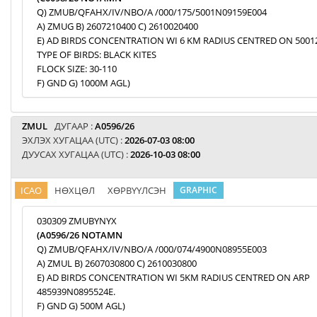
Q) ZMUB/QFAHX/IV/NBO/A /000/175/5001N09159E004
A) ZMUG B) 2607210400 C) 2610020400
E) AD BIRDS CONCENTRATION WI 6 KM RADIUS CENTRED ON 5001
TYPE OF BIRDS: BLACK KITES
FLOCK SIZE: 30-110
F) GND G) 1000M AGL)
ZMUL
ДУГААР :
A0596/26
ЭХЛЭХ ХУГАЦАА (UTC) :
2026-07-03 08:00
ДУУСАХ ХУГАЦАА (UTC) :
2026-10-03 08:00
ICAO
НӨХЦӨЛ
ХӨРВҮҮЛСЭН
GRAPHIC
030309 ZMUBYNYX
(A0596/26 NOTAMN
Q) ZMUB/QFAHX/IV/NBO/A /000/074/4900N08955E003
A) ZMUL B) 2607030800 C) 2610030800
E) AD BIRDS CONCENTRATION WI 5KM RADIUS CENTRED ON ARP
485939N0895524E.
F) GND G) 500M AGL)