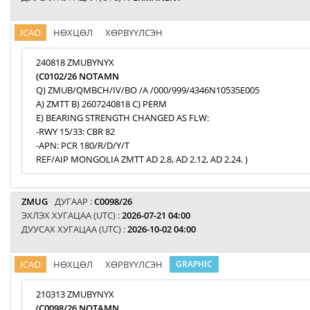
ICAO
НӨХЦӨЛ
ХӨРВҮҮЛСЭН
240818 ZMUBYNYX
(C0102/26 NOTAMN
Q) ZMUB/QMBCH/IV/BO /A /000/999/4346N10535E005
A) ZMTT B) 2607240818 C) PERM
E) BEARING STRENGTH CHANGED AS FLW:
-RWY 15/33: CBR 82
-APN: PCR 180/R/D/Y/T
REF/AIP MONGOLIA ZMTT AD 2.8, AD 2.12, AD 2.24. )
ZMUG
ДУГААР :
C0098/26
ЭХЛЭХ ХУГАЦАА (UTC) :
2026-07-21 04:00
ДУУСАХ ХУГАЦАА (UTC) :
2026-10-02 04:00
ICAO
НӨХЦӨЛ
ХӨРВҮҮЛСЭН
GRAPHIC
210313 ZMUBYNYX
(C0098/26 NOTAMN