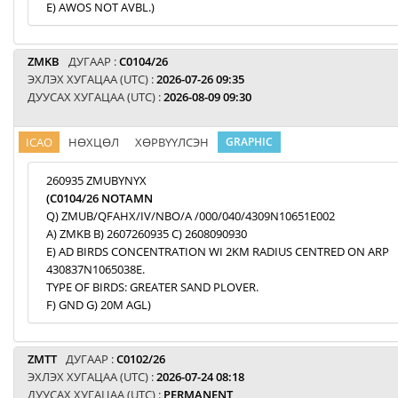
E) AWOS NOT AVBL.)
ZMKB
ДУГААР :
C0104/26
ЭХЛЭХ ХУГАЦАА (UTC) :
2026-07-26 09:35
ДУУСАХ ХУГАЦАА (UTC) :
2026-08-09 09:30
ICAO
НӨХЦӨЛ
ХӨРВҮҮЛСЭН
GRAPHIC
260935 ZMUBYNYX
(C0104/26 NOTAMN
Q) ZMUB/QFAHX/IV/NBO/A /000/040/4309N10651E002
A) ZMKB B) 2607260935 C) 2608090930
E) AD BIRDS CONCENTRATION WI 2KM RADIUS CENTRED ON ARP
430837N1065038E.
TYPE OF BIRDS: GREATER SAND PLOVER.
F) GND G) 20M AGL)
ZMTT
ДУГААР :
C0102/26
ЭХЛЭХ ХУГАЦАА (UTC) :
2026-07-24 08:18
ДУУСАХ ХУГАЦАА (UTC) :
PERMANENT