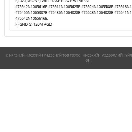
E) UA (DRONE) WILL TAKE PLACE WI AREA:
475542N1065616E-475511N1065625E-475524N1065508E-475518N1
475455N1065307E-475436N1064828E-475523N1064828E-475541N1
475542N1065616E.
F) GND G) 120M AGL)
© ИРГЭНИЙ НИСЭХИЙН ҮНДЭСНИЙ ТӨВ ТӨХХК - НИСЭХИЙН МЭДЭЭЛЛИЙН ҮЙЛ
ОН