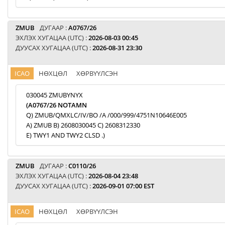
ZMUB
ДУГААР :
A0767/26
ЭХЛЭХ ХУГАЦАА (UTC) :
2026-08-03 00:45
ДУУСАХ ХУГАЦАА (UTC) :
2026-08-31 23:30
ICAO
НӨХЦӨЛ
ХӨРВҮҮЛСЭН
030045 ZMUBYNYX
(A0767/26 NOTAMN
Q) ZMUB/QMXLC/IV/BO /A /000/999/4751N10646E005
A) ZMUB B) 2608030045 C) 2608312330
E) TWY1 AND TWY2 CLSD .)
ZMUB
ДУГААР :
C0110/26
ЭХЛЭХ ХУГАЦАА (UTC) :
2026-08-04 23:48
ДУУСАХ ХУГАЦАА (UTC) :
2026-09-01 07:00 EST
ICAO
НӨХЦӨЛ
ХӨРВҮҮЛСЭН