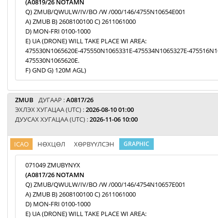
(A0819/26 NOTAMN
Q) ZMUB/QWULW/IV/BO /W /000/146/4755N10654E001
A) ZMUB B) 2608100100 C) 2611061000
D) MON-FRI 0100-1000
E) UA (DRONE) WILL TAKE PLACE WI AREA:
475530N1065620E-475550N1065331E-475534N1065327E-475516N1
475530N1065620E.
F) GND G) 120M AGL)
ZMUB
ДУГААР :
A0817/26
ЭХЛЭХ ХУГАЦАА (UTC) :
2026-08-10 01:00
ДУУСАХ ХУГАЦАА (UTC) :
2026-11-06 10:00
ICAO
НӨХЦӨЛ
ХӨРВҮҮЛСЭН
GRAPHIC
071049 ZMUBYNYX
(A0817/26 NOTAMN
Q) ZMUB/QWULW/IV/BO /W /000/146/4754N10657E001
A) ZMUB B) 2608100100 C) 2611061000
D) MON-FRI 0100-1000
E) UA (DRONE) WILL TAKE PLACE WI AREA: