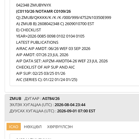
042348 ZMUBYNYX
(C0110/26 NOTAMR C0109/26
Q) ZMUB/QKKKK/K /K /K /000/999/4752N10350E999
A) ZMUB B) 2608042348 C) 2609010700 EST
E) CHECKLIST
YEAR=2026 0085 0098 0102 0104 0105
LATEST PUBLICATIONS
AIRAC AIP AMDT: 06/26 WEF 03 SEP 2026
AIP AMDT: 07/26 23 JUL 2026
AIP DATA SET: AIPZM-AMDT04-26 WEF 23 JUL 2026
CHECKLIST OF AIP SUP AND AIC
AIP SUP: 02/25 03/25 01/26
AIC (SERIES C): 01/22 01/24 01/25)
ZMUB
ДУГААР :
A0784/26
ЭХЛЭХ ХУГАЦАА (UTC) :
2026-08-04 23:44
ДУУСАХ ХУГАЦАА (UTC) :
2026-09-01 07:00 EST
ICAO
НӨХЦӨЛ
ХӨРВҮҮЛСЭН