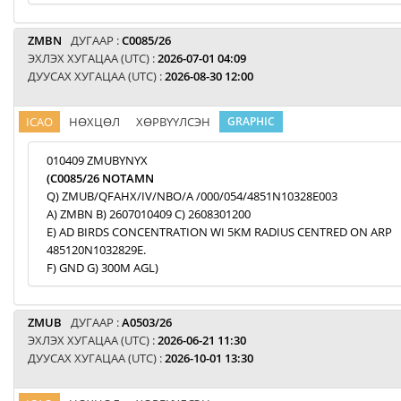
ZMBN
ДУГААР :
C0085/26
ЭХЛЭХ ХУГАЦАА (UTC) :
2026-07-01 04:09
ДУУСАХ ХУГАЦАА (UTC) :
2026-08-30 12:00
ICAO
НӨХЦӨЛ
ХӨРВҮҮЛСЭН
GRAPHIC
010409 ZMUBYNYX
(C0085/26 NOTAMN
Q) ZMUB/QFAHX/IV/NBO/A /000/054/4851N10328E003
A) ZMBN B) 2607010409 C) 2608301200
E) AD BIRDS CONCENTRATION WI 5KM RADIUS CENTRED ON ARP
485120N1032829E.
F) GND G) 300M AGL)
ZMUB
ДУГААР :
A0503/26
ЭХЛЭХ ХУГАЦАА (UTC) :
2026-06-21 11:30
ДУУСАХ ХУГАЦАА (UTC) :
2026-10-01 13:30