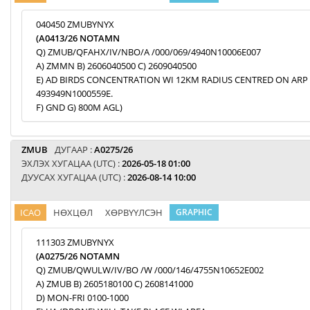
040450 ZMUBYNYX
(A0413/26 NOTAMN
Q) ZMUB/QFAHX/IV/NBO/A /000/069/4940N10006E007
A) ZMMN B) 2606040500 C) 2609040500
E) AD BIRDS CONCENTRATION WI 12KM RADIUS CENTRED ON ARP
493949N1000559E.
F) GND G) 800M AGL)
ZMUB
ДУГААР :
A0275/26
ЭХЛЭХ ХУГАЦАА (UTC) :
2026-05-18 01:00
ДУУСАХ ХУГАЦАА (UTC) :
2026-08-14 10:00
ICAO
НӨХЦӨЛ
ХӨРВҮҮЛСЭН
GRAPHIC
111303 ZMUBYNYX
(A0275/26 NOTAMN
Q) ZMUB/QWULW/IV/BO /W /000/146/4755N10652E002
A) ZMUB B) 2605180100 C) 2608141000
D) MON-FRI 0100-1000