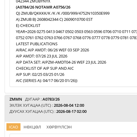
042344 ZMUBYNYX
(A0784/26 NOTAMR A0756/26
Q) ZMUB/QKKKK/K /K /K /000/999/4752N10350E999
A) ZMUB B) 2608042344 C) 2609010700 EST
E) CHECKLIST
YEAR=2026 0275 0413 0467 0502 0503 0563 0596 0706 0710 0711 07
0752 0761 0762 0763 0766 0767 0768 0776 0777 0778 0779 0781 078
LATEST PUBLICATIONS
AIRAC AIP AMDT: 06/26 WEF 03 SEP 2026
AIP AMDT: 07/26 23 JUL 2026
AIP DATA SET: AIPZM-AMDT04-26 WEF 23 JUL 2026
CHECKLIST OF AIP SUP AND AIC
AIP SUP: 02/25 03/25 01/26
AIC (SERIES A): 04/17 06/20 01/26))
ZMMN
ДУГААР :
A0783/26
ЭХЛЭХ ХУГАЦАА (UTC) :
2026-08-04 12:00
ДУУСАХ ХУГАЦАА (UTC) :
2026-08-17 02:00
ICAO
НӨХЦӨЛ
ХӨРВҮҮЛСЭН