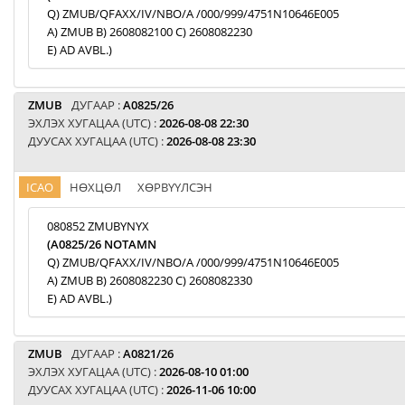
Q) ZMUB/QFAXX/IV/NBO/A /000/999/4751N10646E005
A) ZMUB B) 2608082100 C) 2608082230
E) AD AVBL.)
ZMUB
ДУГААР :
A0825/26
ЭХЛЭХ ХУГАЦАА (UTC) :
2026-08-08 22:30
ДУУСАХ ХУГАЦАА (UTC) :
2026-08-08 23:30
ICAO
НӨХЦӨЛ
ХӨРВҮҮЛСЭН
080852 ZMUBYNYX
(A0825/26 NOTAMN
Q) ZMUB/QFAXX/IV/NBO/A /000/999/4751N10646E005
A) ZMUB B) 2608082230 C) 2608082330
E) AD AVBL.)
ZMUB
ДУГААР :
A0821/26
ЭХЛЭХ ХУГАЦАА (UTC) :
2026-08-10 01:00
ДУУСАХ ХУГАЦАА (UTC) :
2026-11-06 10:00