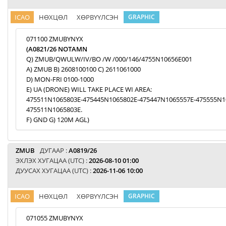
ICAO
НӨХЦӨЛ
ХӨРВҮҮЛСЭН
GRAPHIC
071100 ZMUBYNYX
(A0821/26 NOTAMN
Q) ZMUB/QWULW/IV/BO /W /000/146/4755N10656E001
A) ZMUB B) 2608100100 C) 2611061000
D) MON-FRI 0100-1000
E) UA (DRONE) WILL TAKE PLACE WI AREA:
475511N1065803E-475445N1065802E-475447N1065557E-475555N1
475511N1065803E.
F) GND G) 120M AGL)
ZMUB
ДУГААР :
A0819/26
ЭХЛЭХ ХУГАЦАА (UTC) :
2026-08-10 01:00
ДУУСАХ ХУГАЦАА (UTC) :
2026-11-06 10:00
ICAO
НӨХЦӨЛ
ХӨРВҮҮЛСЭН
GRAPHIC
071055 ZMUBYNYX