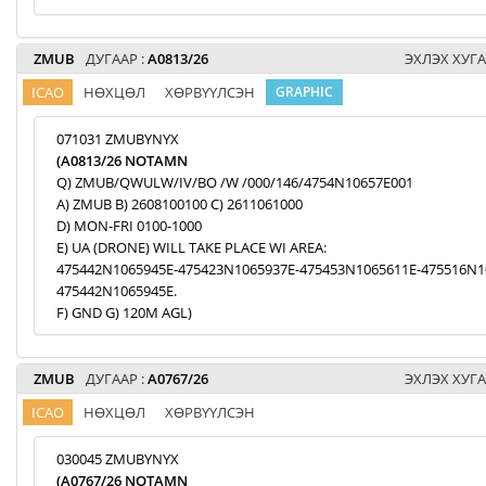
ZMUB
ДУГААР :
A0813/26
ЭХЛЭХ ХУГА
ICAO
НӨХЦӨЛ
ХӨРВҮҮЛСЭН
GRAPHIC
071031 ZMUBYNYX
(A0813/26 NOTAMN
Q) ZMUB/QWULW/IV/BO /W /000/146/4754N10657E001
A) ZMUB B) 2608100100 C) 2611061000
D) MON-FRI 0100-1000
E) UA (DRONE) WILL TAKE PLACE WI AREA:
475442N1065945E-475423N1065937E-475453N1065611E-475516N1
475442N1065945E.
F) GND G) 120M AGL)
ZMUB
ДУГААР :
A0767/26
ЭХЛЭХ ХУГА
ICAO
НӨХЦӨЛ
ХӨРВҮҮЛСЭН
030045 ZMUBYNYX
(A0767/26 NOTAMN