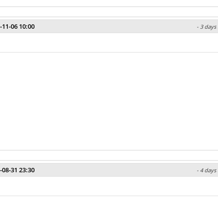
-11-06 10:00
- 3 days
-08-31 23:30
- 4 days