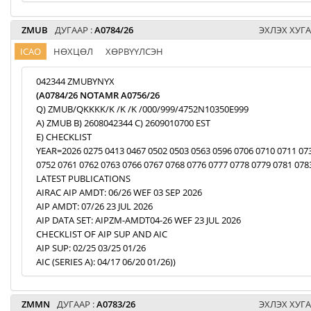
ZMUB
ДУГААР :
A0784/26
ЭХЛЭХ ХУГА
ICAO
НӨХЦӨЛ
ХӨРВҮҮЛСЭН
042344 ZMUBYNYX
(A0784/26 NOTAMR A0756/26
Q) ZMUB/QKKKK/K /K /K /000/999/4752N10350E999
A) ZMUB B) 2608042344 C) 2609010700 EST
E) CHECKLIST
YEAR=2026 0275 0413 0467 0502 0503 0563 0596 0706 0710 0711 07
0752 0761 0762 0763 0766 0767 0768 0776 0777 0778 0779 0781 078
LATEST PUBLICATIONS
AIRAC AIP AMDT: 06/26 WEF 03 SEP 2026
AIP AMDT: 07/26 23 JUL 2026
AIP DATA SET: AIPZM-AMDT04-26 WEF 23 JUL 2026
CHECKLIST OF AIP SUP AND AIC
AIP SUP: 02/25 03/25 01/26
AIC (SERIES A): 04/17 06/20 01/26))
ZMMN
ДУГААР :
A0783/26
ЭХЛЭХ ХУГА