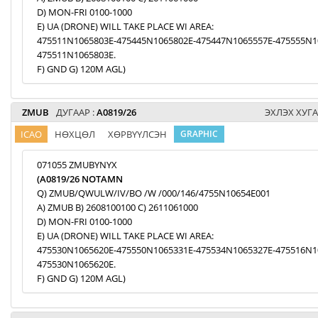
D) MON-FRI 0100-1000
E) UA (DRONE) WILL TAKE PLACE WI AREA:
475511N1065803E-475445N1065802E-475447N1065557E-475555N1
475511N1065803E.
F) GND G) 120M AGL)
ZMUB
ДУГААР :
A0819/26
ЭХЛЭХ ХУГА
ICAO
НӨХЦӨЛ
ХӨРВҮҮЛСЭН
GRAPHIC
071055 ZMUBYNYX
(A0819/26 NOTAMN
Q) ZMUB/QWULW/IV/BO /W /000/146/4755N10654E001
A) ZMUB B) 2608100100 C) 2611061000
D) MON-FRI 0100-1000
E) UA (DRONE) WILL TAKE PLACE WI AREA:
475530N1065620E-475550N1065331E-475534N1065327E-475516N1
475530N1065620E.
F) GND G) 120M AGL)