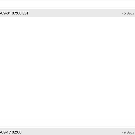
-09-01 07:00 EST
- 5 days
-08-17 02:00
- 6 days