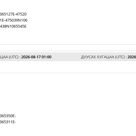
065127E-47520
1E-475039N106
5438N1065545E
ЦАА (UTC) :
2026-08-17 01:00
ДУУСАХ ХУГАЦАА (UTC) :
2026
065350E-
065311E-