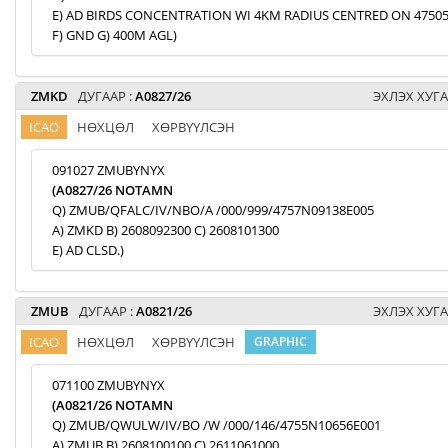
E) AD BIRDS CONCENTRATION WI 4KM RADIUS CENTRED ON 47505
F) GND G) 400M AGL)
ZMKD
ДУГААР :
A0827/26
ЭХЛЭХ ХУГА
ICAO
НӨХЦӨЛ
ХӨРВҮҮЛСЭН
091027 ZMUBYNYX
(A0827/26 NOTAMN
Q) ZMUB/QFALC/IV/NBO/A /000/999/4757N09138E005
A) ZMKD B) 2608092300 C) 2608101300
E) AD CLSD.)
ZMUB
ДУГААР :
A0821/26
ЭХЛЭХ ХУГА
ICAO
НӨХЦӨЛ
ХӨРВҮҮЛСЭН
GRAPHIC
071100 ZMUBYNYX
(A0821/26 NOTAMN
Q) ZMUB/QWULW/IV/BO /W /000/146/4755N10656E001
A) ZMUB B) 2608100100 C) 2611061000