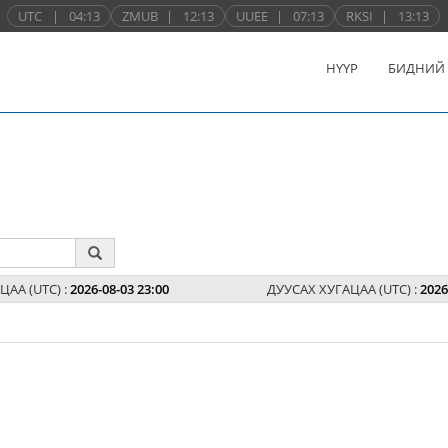
UTC
|
04:13
ZMUB
|
12:13
UUEE
|
07:13
RKSI
|
13:13
НҮҮР
БИДНИЙ
ЦАА (UTC) :
2026-08-03 23:00
ДУУСАХ ХУГАЦАА (UTC) :
2026