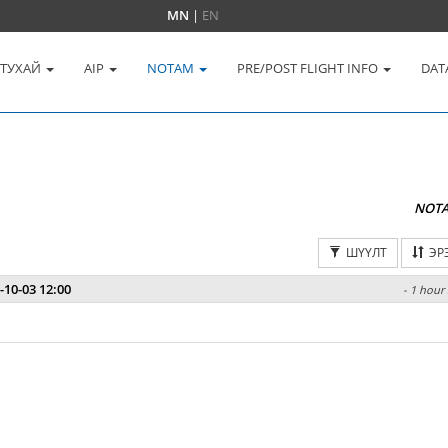
MN
|
EN
 ТУХАЙ
AIP
NOTAM
PRE/POST FLIGHT INFO
DAT
NOT
ШҮҮЛТ
ЭР
-10-03 12:00
- 1 hour 