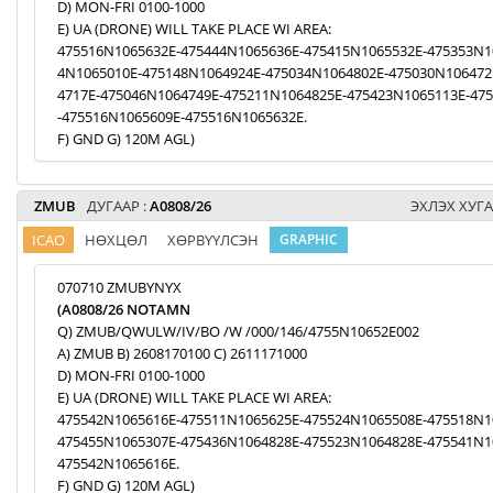
D) MON-FRI 0100-1000
E) UA (DRONE) WILL TAKE PLACE WI AREA:
475516N1065632E-475444N1065636E-475415N1065532E-475353N1
4N1065010E-475148N1064924E-475034N1064802E-475030N106472
4717E-475046N1064749E-475211N1064825E-475423N1065113E-47
-475516N1065609E-475516N1065632E.
F) GND G) 120M AGL)
ZMUB
ДУГААР :
A0808/26
ЭХЛЭХ ХУГА
ICAO
НӨХЦӨЛ
ХӨРВҮҮЛСЭН
GRAPHIC
070710 ZMUBYNYX
(A0808/26 NOTAMN
Q) ZMUB/QWULW/IV/BO /W /000/146/4755N10652E002
A) ZMUB B) 2608170100 C) 2611171000
D) MON-FRI 0100-1000
E) UA (DRONE) WILL TAKE PLACE WI AREA:
475542N1065616E-475511N1065625E-475524N1065508E-475518N1
475455N1065307E-475436N1064828E-475523N1064828E-475541N1
475542N1065616E.
F) GND G) 120M AGL)