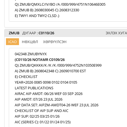
Q) ZMUB/QMXLC/IV/BO /A /000/999/4751N10646E005
A) ZMUB B) 2608030045 C) 2608312330
E) TWY1 AND TWY2 CLSD .)
ZMUB
ДУГААР :
C0110/26
ЭХЛЭХ ХУГА
ICAO
НӨХЦӨЛ
ХӨРВҮҮЛСЭН
042348 ZMUBYNYX
(C0110/26 NOTAMR C0109/26
Q) ZMUB/QKKKK/K /K /K /000/999/4752N10350E999
A) ZMUB B) 2608042348 C) 2609010700 EST
E) CHECKLIST
YEAR=2026 0085 0098 0102 0104 0105
LATEST PUBLICATIONS
AIRAC AIP AMDT: 06/26 WEF 03 SEP 2026
AIP AMDT: 07/26 23 JUL 2026
AIP DATA SET: AIPZM-AMDT04-26 WEF 23 JUL 2026
CHECKLIST OF AIP SUP AND AIC
AIP SUP: 02/25 03/25 01/26
AIC (SERIES C): 01/22 01/24 01/25)