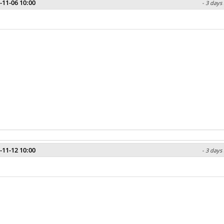
-11-06 10:00
- 3 days
-11-12 10:00
- 3 days