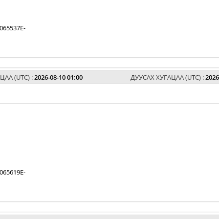
065537E-
ЦАА (UTC) :
2026-08-10 01:00
ДУУСАХ ХУГАЦАА (UTC) :
2026
065619E-