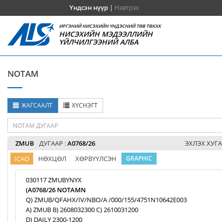
Үндсэн нүүр
|
Нэвтрэх
ИРГЭНИЙ НИСЭХИЙН ҮНДЭСНИЙ ТӨВ ТӨХХК
НИСЭХИЙН МЭДЭЭЛЛИЙН
ҮЙЛЧИЛГЭЭНИЙ АЛБА
NOTAM
ЖАГСААЛТ
ХҮСНЭГТ
ZMUB
ДУГААР :
A0768/26
ЭХЛЭХ ХУГА
ICAO
НӨХЦӨЛ
ХӨРВҮҮЛСЭН
GRAPHIC
030117 ZMUBYNYX
(A0768/26 NOTAMN
Q) ZMUB/QFAHX/IV/NBO/A /000/155/4751N10642E003
A) ZMUB B) 2608032300 C) 2610031200
D) DAILY 2300-1200