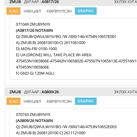
ZMUB
ДУГААР :
A0817/26
ЭХЛЭХ ХУГА
ICAO
НӨХЦӨЛ
ХӨРВҮҮЛСЭН
GRAPHIC
071049 ZMUBYNYX
(A0817/26 NOTAMN
Q) ZMUB/QWULW/IV/BO /W /000/146/4754N10657E001
A) ZMUB B) 2608100100 C) 2611061000
D) MON-FRI 0100-1000
E) UA (DRONE) WILL TAKE PLACE WI AREA:
475453N1065806E-475442N1065802E-475507N1065613E-475516N1
475453N1065806E.
F) GND G) 120M AGL)
ZMUB
ДУГААР :
A0809/26
ЭХЛЭХ ХУГА
ICAO
НӨХЦӨЛ
ХӨРВҮҮЛСЭН
GRAPHIC
070743 ZMUBYNYX
(A0809/26 NOTAMN
Q) ZMUB/QWULW/IV/BO /W /000/146/4753N10652E003
A) ZMUB B) 2608120100 C) 2611121000