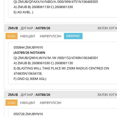
Q) ZMUB/QFAXX/IV/NBO/A /000/999/4751N10646E005
A) ZMUB B) 2608061130 C) 2608061330
E) AD AVBL. )
ZMUB
ДУГААР :
A0789/26
ЭХЛЭХ ХУГА
ICAO
НӨХЦӨЛ
ХӨРВҮҮЛСЭН
GRAPHIC
050844 ZMUBYNYX
(A0789/26 NOTAMN
Q) ZMUB/QWHLW/IV/M /W /000/152/4749N10634E001
A) ZMUB B) 2608061030 C) 2608061130
E) BLASTING WILL TAKE PLACE WI 250M RADIUS CENTRED ON
474835N1063415E.
F) GND G) 300M AGL)
ZMUB
ДУГААР :
A0788/26
ЭХЛЭХ ХУГА
ICAO
НӨХЦӨЛ
ХӨРВҮҮЛСЭН
050728 ZMUBYNYX