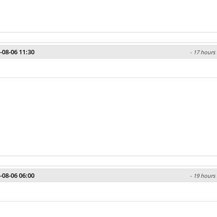
-08-06 11:30
- 17 hours 
-08-06 06:00
- 19 hours 