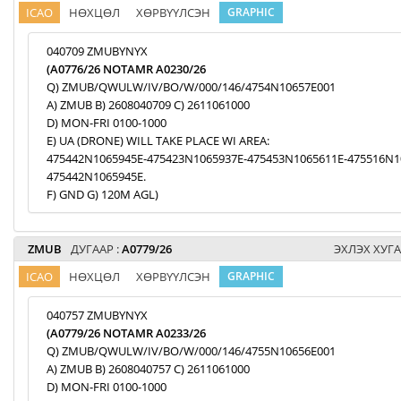
ICAO
НӨХЦӨЛ
ХӨРВҮҮЛСЭН
GRAPHIC
040709 ZMUBYNYX
(A0776/26 NOTAMR A0230/26
Q) ZMUB/QWULW/IV/BO/W/000/146/4754N10657E001
A) ZMUB B) 2608040709 C) 2611061000
D) MON-FRI 0100-1000
E) UA (DRONE) WILL TAKE PLACE WI AREA:
475442N1065945E-475423N1065937E-475453N1065611E-475516N1
475442N1065945E.
F) GND G) 120M AGL)
ZMUB
ДУГААР :
A0779/26
ЭХЛЭХ ХУГА
ICAO
НӨХЦӨЛ
ХӨРВҮҮЛСЭН
GRAPHIC
040757 ZMUBYNYX
(A0779/26 NOTAMR A0233/26
Q) ZMUB/QWULW/IV/BO/W/000/146/4755N10656E001
A) ZMUB B) 2608040757 C) 2611061000
D) MON-FRI 0100-1000