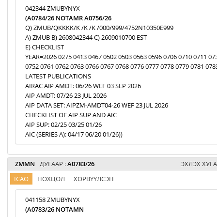
042344 ZMUBYNYX
(A0784/26 NOTAMR A0756/26
Q) ZMUB/QKKKK/K /K /K /000/999/4752N10350E999
A) ZMUB B) 2608042344 C) 2609010700 EST
E) CHECKLIST
YEAR=2026 0275 0413 0467 0502 0503 0563 0596 0706 0710 0711 07
0752 0761 0762 0763 0766 0767 0768 0776 0777 0778 0779 0781 078
LATEST PUBLICATIONS
AIRAC AIP AMDT: 06/26 WEF 03 SEP 2026
AIP AMDT: 07/26 23 JUL 2026
AIP DATA SET: AIPZM-AMDT04-26 WEF 23 JUL 2026
CHECKLIST OF AIP SUP AND AIC
AIP SUP: 02/25 03/25 01/26
AIC (SERIES A): 04/17 06/20 01/26))
ZMMN
ДУГААР :
A0783/26
ЭХЛЭХ ХУГА
ICAO
НӨХЦӨЛ
ХӨРВҮҮЛСЭН
041158 ZMUBYNYX
(A0783/26 NOTAMN