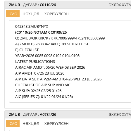
ZMUB
ДУГААР :
C0110/26
ЭХЛЭХ ХУГА
ICAO
НӨХЦӨЛ
ХӨРВҮҮЛСЭН
042348 ZMUBYNYX
(C0110/26 NOTAMR C0109/26
Q) ZMUB/QKKKK/K /K /K /000/999/4752N10350E999
A) ZMUB B) 2608042348 C) 2609010700 EST
E) CHECKLIST
YEAR=2026 0085 0098 0102 0104 0105
LATEST PUBLICATIONS
AIRAC AIP AMDT: 06/26 WEF 03 SEP 2026
AIP AMDT: 07/26 23 JUL 2026
AIP DATA SET: AIPZM-AMDT04-26 WEF 23 JUL 2026
CHECKLIST OF AIP SUP AND AIC
AIP SUP: 02/25 03/25 01/26
AIC (SERIES C): 01/22 01/24 01/25)
ZMUB
ДУГААР :
A0784/26
ЭХЛЭХ ХУГА
ICAO
НӨХЦӨЛ
ХӨРВҮҮЛСЭН