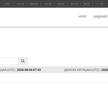
UTC
|
02:16
ZMUB
|
10:16
UUEE
|
05:16
RKSI
|
11:16
НҮҮР
БИДНИЙ
ЦАА (UTC) :
2026-08-04 07:43
ДУУСАХ ХУГАЦАА (UTC) :
2026