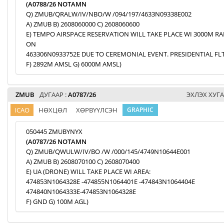
(A0788/26 NOTAMN
Q) ZMUB/QRALW/IV/NBO/W /094/197/4633N09338E002
A) ZMUB B) 2608060000 C) 2608060600
E) TEMPO AIRSPACE RESERVATION WILL TAKE PLACE WI 3000M R
ON
463306N0933752E DUE TO CEREMONIAL EVENT. PRESIDENTIAL FLT
F) 2892M AMSL G) 6000M AMSL)
ZMUB
ДУГААР :
A0787/26
ЭХЛЭХ ХУГА
ICAO
НӨХЦӨЛ
ХӨРВҮҮЛСЭН
GRAPHIC
050445 ZMUBYNYX
(A0787/26 NOTAMN
Q) ZMUB/QWULW/IV/BO /W /000/145/4749N10644E001
A) ZMUB B) 2608070100 C) 2608070400
E) UA (DRONE) WILL TAKE PLACE WI AREA:
474853N1064328E -474855N1064401E -474843N1064404E
474840N1064333E-474853N1064328E
F) GND G) 100M AGL)