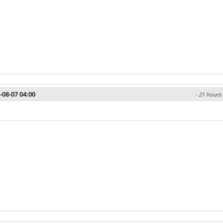
-08-07 04:00
- 21 hours 