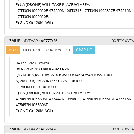
E) UA (DRONE) WILL TAKE PLACE WI AREA:
475530N1065620E-475550N1065331E-475534N1065327E-475516N1
475530N1065620E.
F) GND G) 120M AGL)
ZMUB
ДУГААР :
A0777/26
ЭХЛЭХ ХУГА
ICAO
НӨХЦӨЛ
ХӨРВҮҮЛСЭН
GRAPHIC
040723 ZMUBYNYX
(A0777/26 NOTAMR A0231/26
Q) ZMUB/QWULW/IV/BO/W/000/146/4754N10657E001
A) ZMUB B) 2608040723 C) 2611061000
D) MON-FRI 0100-1000
E) UA (DRONE) WILL TAKE PLACE WI AREA:
475453N1065806E-475442N1065802E-475507N1065613E-475516N1
475453N1065806E.
F) GND G) 120M AGL)
ZMUB
ДУГААР :
A0776/26
ЭХЛЭХ ХУГА