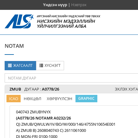
Үндсэн нүүр
|
Нэвтрэх
ИРГЭНИЙ НИСЭХИЙН ҮНДЭСНИЙ ТӨВ ТӨХХК
НИСЭХИЙН МЭДЭЭЛЛИЙН
ҮЙЛЧИЛГЭЭНИЙ АЛБА
NOTAM
ЖАГСААЛТ
ХҮСНЭГТ
ZMUB
ДУГААР :
A0778/26
ЭХЛЭХ ХУГА
ICAO
НӨХЦӨЛ
ХӨРВҮҮЛСЭН
GRAPHIC
040743 ZMUBYNYX
(A0778/26 NOTAMR A0232/26
Q) ZMUB/QWULW/IV/BO/W/000/146/4755N10654E001
A) ZMUB B) 2608040743 C) 2611061000
D) MON-FRI 0100-1000