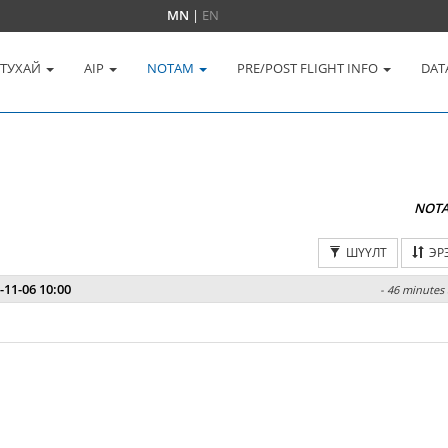
MN
|
EN
 ТУХАЙ
AIP
NOTAM
PRE/POST FLIGHT INFO
DAT
NOT
ШҮҮЛТ
ЭР
-11-06 10:00
- 46 minutes 