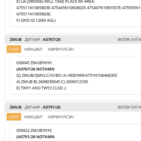
E) UA (DRONE) WILL TAKE PLACE WI AREA:
475511N1065803E-475445N1065802E-475447N1065557E-475555N1
475511N1065803E.
F) GND G) 120M AGL)
ZMUB
ДУГААР :
A0767/26
ЭХЛЭХ ХУГА
ICAO
НӨХЦӨЛ
ХӨРВҮҮЛСЭН
030045 ZMUBYNYX
(A0767/26 NOTAMN
Q) ZMUB/QMXLC/IV/BO /A /000/999/4751N10646E005
A) ZMUB B) 2608030045 C) 2608312330
E) TWY1 AND TWY2 CLSD .)
ZMUB
ДУГААР :
A0791/26
ЭХЛЭХ ХУГА
ICAO
НӨХЦӨЛ
ХӨРВҮҮЛСЭН
050922 ZMUBYNYX
(A0791/26 NOTAMN