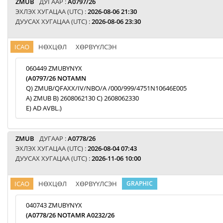
ZMUB
ДУГААР :
A0797/26
ЭХЛЭХ ХУГАЦАА (UTC) :
2026-08-06 21:30
ДУУСАХ ХУГАЦАА (UTC) :
2026-08-06 23:30
ICAO
НӨХЦӨЛ
ХӨРВҮҮЛСЭН
060449 ZMUBYNYX
(A0797/26 NOTAMN
Q) ZMUB/QFAXX/IV/NBO/A /000/999/4751N10646E005
A) ZMUB B) 2608062130 C) 2608062330
E) AD AVBL.)
ZMUB
ДУГААР :
A0778/26
ЭХЛЭХ ХУГАЦАА (UTC) :
2026-08-04 07:43
ДУУСАХ ХУГАЦАА (UTC) :
2026-11-06 10:00
ICAO
НӨХЦӨЛ
ХӨРВҮҮЛСЭН
GRAPHIC
040743 ZMUBYNYX
(A0778/26 NOTAMR A0232/26