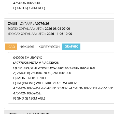
475453N1065806E.
F) GND G) 120M AGL)
ZMUB
ДУГААР :
A0776/26
ЭХЛЭХ ХУГАЦАА (UTC) :
2026-08-04 07:09
ДУУСАХ ХУГАЦАА (UTC) :
2026-11-06 10:00
ICAO
НӨХЦӨЛ
ХӨРВҮҮЛСЭН
GRAPHIC
040709 ZMUBYNYX
(A0776/26 NOTAMR A0230/26
Q) ZMUB/QWULW/IV/BO/W/000/146/4754N10657E001
A) ZMUB B) 2608040709 C) 2611061000
D) MON-FRI 0100-1000
E) UA (DRONE) WILL TAKE PLACE WI AREA:
475442N1065945E-475423N1065937E-475453N1065611E-475516N1
475442N1065945E.
F) GND G) 120M AGL)
ZMUB
ДУГААР :
A0779/26