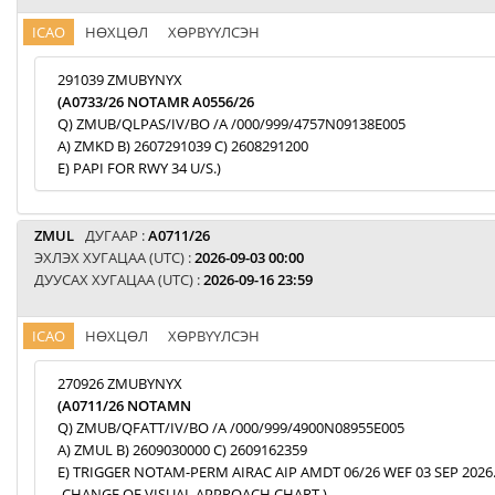
ICAO
НӨХЦӨЛ
ХӨРВҮҮЛСЭН
291039 ZMUBYNYX
(A0733/26 NOTAMR A0556/26
Q) ZMUB/QLPAS/IV/BO /A /000/999/4757N09138E005
A) ZMKD B) 2607291039 C) 2608291200
E) PAPI FOR RWY 34 U/S.)
ZMUL
ДУГААР :
A0711/26
ЭХЛЭХ ХУГАЦАА (UTC) :
2026-09-03 00:00
ДУУСАХ ХУГАЦАА (UTC) :
2026-09-16 23:59
ICAO
НӨХЦӨЛ
ХӨРВҮҮЛСЭН
270926 ZMUBYNYX
(A0711/26 NOTAMN
Q) ZMUB/QFATT/IV/BO /A /000/999/4900N08955E005
A) ZMUL B) 2609030000 C) 2609162359
E) TRIGGER NOTAM-PERM AIRAC AIP AMDT 06/26 WEF 03 SEP 2026
-CHANGE OF VISUAL APPROACH CHART.)