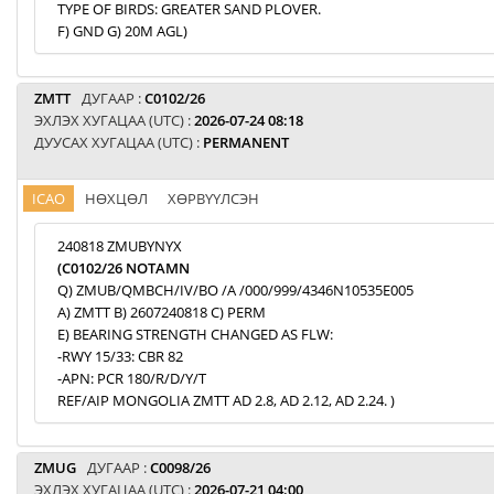
TYPE OF BIRDS: GREATER SAND PLOVER.
F) GND G) 20M AGL)
ZMTT
ДУГААР :
C0102/26
ЭХЛЭХ ХУГАЦАА (UTC) :
2026-07-24 08:18
ДУУСАХ ХУГАЦАА (UTC) :
PERMANENT
ICAO
НӨХЦӨЛ
ХӨРВҮҮЛСЭН
240818 ZMUBYNYX
(C0102/26 NOTAMN
Q) ZMUB/QMBCH/IV/BO /A /000/999/4346N10535E005
A) ZMTT B) 2607240818 C) PERM
E) BEARING STRENGTH CHANGED AS FLW:
-RWY 15/33: CBR 82
-APN: PCR 180/R/D/Y/T
REF/AIP MONGOLIA ZMTT AD 2.8, AD 2.12, AD 2.24. )
ZMUG
ДУГААР :
C0098/26
ЭХЛЭХ ХУГАЦАА (UTC) :
2026-07-21 04:00