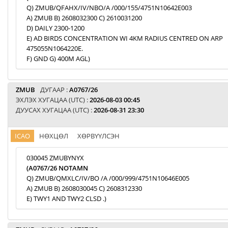
Q) ZMUB/QFAHX/IV/NBO/A /000/155/4751N10642E003
A) ZMUB B) 2608032300 C) 2610031200
D) DAILY 2300-1200
E) AD BIRDS CONCENTRATION WI 4KM RADIUS CENTRED ON ARP
475055N1064220E.
F) GND G) 400M AGL)
ZMUB
ДУГААР :
A0767/26
ЭХЛЭХ ХУГАЦАА (UTC) :
2026-08-03 00:45
ДУУСАХ ХУГАЦАА (UTC) :
2026-08-31 23:30
ICAO
НӨХЦӨЛ
ХӨРВҮҮЛСЭН
030045 ZMUBYNYX
(A0767/26 NOTAMN
Q) ZMUB/QMXLC/IV/BO /A /000/999/4751N10646E005
A) ZMUB B) 2608030045 C) 2608312330
E) TWY1 AND TWY2 CLSD .)