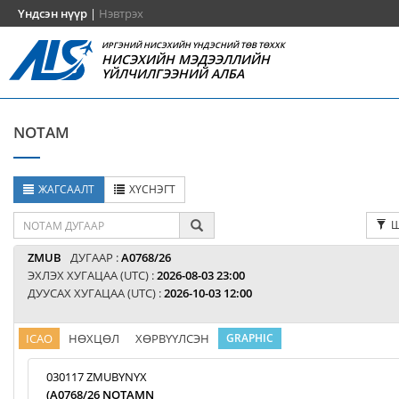
Үндсэн нүүр
|
Нэвтрэх
ИРГЭНИЙ НИСЭХИЙН ҮНДЭСНИЙ ТӨВ ТӨХХК
НИСЭХИЙН МЭДЭЭЛЛИЙН
ҮЙЛЧИЛГЭЭНИЙ АЛБА
NOTAM
ЖАГСААЛТ
ХҮСНЭГТ
Ш
ZMUB
ДУГААР :
A0768/26
ЭХЛЭХ ХУГАЦАА (UTC) :
2026-08-03 23:00
ДУУСАХ ХУГАЦАА (UTC) :
2026-10-03 12:00
ICAO
НӨХЦӨЛ
ХӨРВҮҮЛСЭН
GRAPHIC
030117 ZMUBYNYX
(A0768/26 NOTAMN