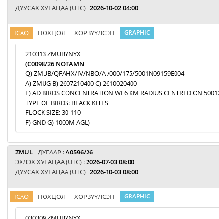
ДУУСАХ ХУГАЦАА (UTC) :
2026-10-02 04:00
ICAO
НӨХЦӨЛ
ХӨРВҮҮЛСЭН
GRAPHIC
210313 ZMUBYNYX
(C0098/26 NOTAMN
Q) ZMUB/QFAHX/IV/NBO/A /000/175/5001N09159E004
A) ZMUG B) 2607210400 C) 2610020400
E) AD BIRDS CONCENTRATION WI 6 KM RADIUS CENTRED ON 5001
TYPE OF BIRDS: BLACK KITES
FLOCK SIZE: 30-110
F) GND G) 1000M AGL)
ZMUL
ДУГААР :
A0596/26
ЭХЛЭХ ХУГАЦАА (UTC) :
2026-07-03 08:00
ДУУСАХ ХУГАЦАА (UTC) :
2026-10-03 08:00
ICAO
НӨХЦӨЛ
ХӨРВҮҮЛСЭН
GRAPHIC
030309 ZMUBYNYX