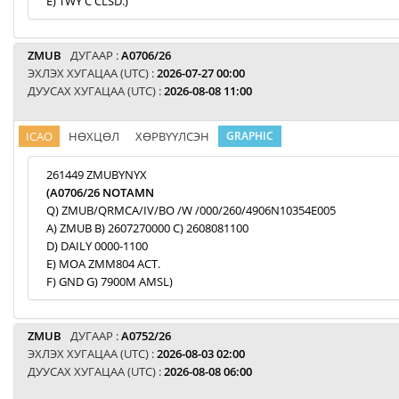
E) TWY C CLSD.)
ZMUB
ДУГААР :
A0706/26
ЭХЛЭХ ХУГАЦАА (UTC) :
2026-07-27 00:00
ДУУСАХ ХУГАЦАА (UTC) :
2026-08-08 11:00
ICAO
НӨХЦӨЛ
ХӨРВҮҮЛСЭН
GRAPHIC
261449 ZMUBYNYX
(A0706/26 NOTAMN
Q) ZMUB/QRMCA/IV/BO /W /000/260/4906N10354E005
A) ZMUB B) 2607270000 C) 2608081100
D) DAILY 0000-1100
E) MOA ZMM804 ACT.
F) GND G) 7900M AMSL)
ZMUB
ДУГААР :
A0752/26
ЭХЛЭХ ХУГАЦАА (UTC) :
2026-08-03 02:00
ДУУСАХ ХУГАЦАА (UTC) :
2026-08-08 06:00