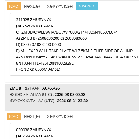
ICAO
НӨХЦӨЛ
ХӨРВҮҮЛСЭН
GRAPHIC
311325 ZMUBYNYX
(A0752/26 NOTAMN
Q) ZMUB/QWELW/IV/BO /W /000/214/4826N10507E074
A) ZMUB B) 2608030200 C) 2608080600
D) 03 05 07 08 0200-0600
E) MIL EXER WILL TAKE PLACE WI 7.5KM EITHER SIDE OF A LINE:
475038N1064557E-481324N1055123E-484014N1044710E-490025N1
8N1034411E-485120N1032829E
F) GND G) 6500M AMSL)
ZMUB
ДУГААР :
A0766/26
ЭХЛЭХ ХУГАЦАА (UTC) :
2026-08-03 00:38
ДУУСАХ ХУГАЦАА (UTC) :
2026-08-31 23:30
ICAO
НӨХЦӨЛ
ХӨРВҮҮЛСЭН
030038 ZMUBYNYX
(A0766/26 NOTAMN