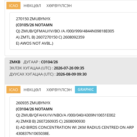
ICAO
НӨХЦӨЛ
ХӨРВҮҮЛСЭН
270150 ZMUBYNYX
(C0105/26 NOTAMN
Q) ZMUB/QFMAU/IV/BO /A /000/999/4844N09818E005
A) ZMTL B) 2607270150 C) 2608092359
E) AWOS NOT AVBL.)
ZMKB
ДУГААР :
C0104/26
ЭХЛЭХ ХУГАЦАА (UTC) :
2026-07-26 09:35
ДУУСАХ ХУГАЦАА (UTC) :
2026-08-09 09:30
ICAO
НӨХЦӨЛ
ХӨРВҮҮЛСЭН
GRAPHIC
260935 ZMUBYNYX
(C0104/26 NOTAMN
Q) ZMUB/QFAHX/IV/NBO/A /000/040/4309N10651E002
A) ZMKB B) 2607260935 C) 2608090930
E) AD BIRDS CONCENTRATION WI 2KM RADIUS CENTRED ON ARP
430837N1065038E.