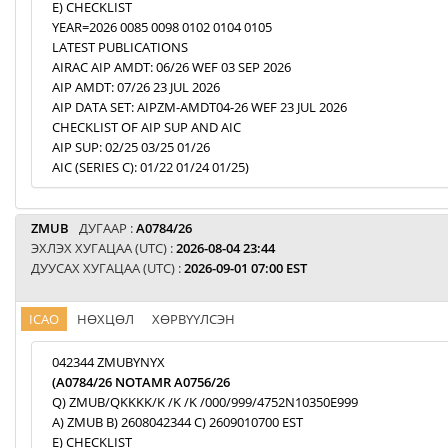
E) CHECKLIST
YEAR=2026 0085 0098 0102 0104 0105
LATEST PUBLICATIONS
AIRAC AIP AMDT: 06/26 WEF 03 SEP 2026
AIP AMDT: 07/26 23 JUL 2026
AIP DATA SET: AIPZM-AMDT04-26 WEF 23 JUL 2026
CHECKLIST OF AIP SUP AND AIC
AIP SUP: 02/25 03/25 01/26
AIC (SERIES C): 01/22 01/24 01/25)
ZMUB
ДУГААР :
A0784/26
ЭХЛЭХ ХУГАЦАА (UTC) :
2026-08-04 23:44
ДУУСАХ ХУГАЦАА (UTC) :
2026-09-01 07:00 EST
ICAO
НӨХЦӨЛ
ХӨРВҮҮЛСЭН
042344 ZMUBYNYX
(A0784/26 NOTAMR A0756/26
Q) ZMUB/QKKKK/K /K /K /000/999/4752N10350E999
A) ZMUB B) 2608042344 C) 2609010700 EST
E) CHECKLIST