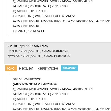
Q) ZMUB/QWULW/IV/BO/W/000/146/4755N10654E001
A) ZMUB B) 2608040743 C) 2611061000
D) MON-FRI 0100-1000
E) UA (DRONE) WILL TAKE PLACE WI AREA:
475530N1065620E-475550N1065331E-475534N1065327E-475516N1
475530N1065620E.
F) GND G) 120M AGL)
ZMUB
ДУГААР :
A0777/26
ЭХЛЭХ ХУГАЦАА (UTC) :
2026-08-04 07:23
ДУУСАХ ХУГАЦАА (UTC) :
2026-11-06 10:00
ICAO
НӨХЦӨЛ
ХӨРВҮҮЛСЭН
GRAPHIC
040723 ZMUBYNYX
(A0777/26 NOTAMR A0231/26
Q) ZMUB/QWULW/IV/BO/W/000/146/4754N10657E001
A) ZMUB B) 2608040723 C) 2611061000
D) MON-FRI 0100-1000
E) UA (DRONE) WILL TAKE PLACE WI AREA:
475453N1065806E-475442N1065802E-475507N1065613E-475516N1