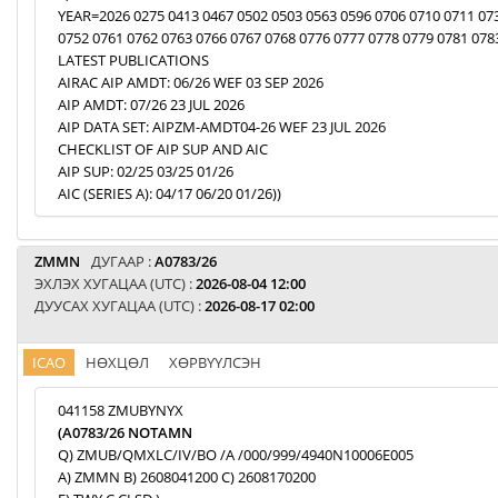
YEAR=2026 0275 0413 0467 0502 0503 0563 0596 0706 0710 0711 07
0752 0761 0762 0763 0766 0767 0768 0776 0777 0778 0779 0781 078
LATEST PUBLICATIONS
AIRAC AIP AMDT: 06/26 WEF 03 SEP 2026
AIP AMDT: 07/26 23 JUL 2026
AIP DATA SET: AIPZM-AMDT04-26 WEF 23 JUL 2026
CHECKLIST OF AIP SUP AND AIC
AIP SUP: 02/25 03/25 01/26
AIC (SERIES A): 04/17 06/20 01/26))
ZMMN
ДУГААР :
A0783/26
ЭХЛЭХ ХУГАЦАА (UTC) :
2026-08-04 12:00
ДУУСАХ ХУГАЦАА (UTC) :
2026-08-17 02:00
ICAO
НӨХЦӨЛ
ХӨРВҮҮЛСЭН
041158 ZMUBYNYX
(A0783/26 NOTAMN
Q) ZMUB/QMXLC/IV/BO /A /000/999/4940N10006E005
A) ZMMN B) 2608041200 C) 2608170200