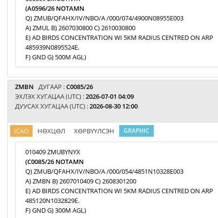
(A0596/26 NOTAMN
Q) ZMUB/QFAHX/IV/NBO/A /000/074/4900N08955E003
A) ZMUL B) 2607030800 C) 2610030800
E) AD BIRDS CONCENTRATION WI 5KM RADIUS CENTRED ON ARP
485939N0895524E.
F) GND G) 500M AGL)
ZMBN
ДУГААР :
C0085/26
ЭХЛЭХ ХУГАЦАА (UTC) :
2026-07-01 04:09
ДУУСАХ ХУГАЦАА (UTC) :
2026-08-30 12:00
ICAO
НӨХЦӨЛ
ХӨРВҮҮЛСЭН
GRAPHIC
010409 ZMUBYNYX
(C0085/26 NOTAMN
Q) ZMUB/QFAHX/IV/NBO/A /000/054/4851N10328E003
A) ZMBN B) 2607010409 C) 2608301200
E) AD BIRDS CONCENTRATION WI 5KM RADIUS CENTRED ON ARP
485120N1032829E.
F) GND G) 300M AGL)