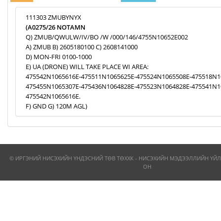
111303 ZMUBYNYX
(A0275/26 NOTAMN
Q) ZMUB/QWULW/IV/BO /W /000/146/4755N10652E002
A) ZMUB B) 2605180100 C) 2608141000
D) MON-FRI 0100-1000
E) UA (DRONE) WILL TAKE PLACE WI AREA:
475542N1065616E-475511N1065625E-475524N1065508E-475518N1
475455N1065307E-475436N1064828E-475523N1064828E-475541N1
475542N1065616E.
F) GND G) 120M AGL)
© ИРГЭНИЙ НИСЭХИЙН ҮНДЭСНИЙ ТӨВ ТӨХХК - НИСЭХИЙН МЭДЭЭЛЛИЙН ҮЙЛ
ОН