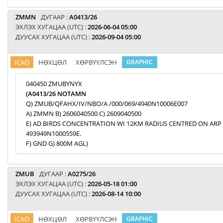
ZMMN
ДУГААР :
A0413/26
ЭХЛЭХ ХУГАЦАА (UTC) :
2026-06-04 05:00
ДУУСАХ ХУГАЦАА (UTC) :
2026-09-04 05:00
ICAO
НӨХЦӨЛ
ХӨРВҮҮЛСЭН
GRAPHIC
040450 ZMUBYNYX
(A0413/26 NOTAMN
Q) ZMUB/QFAHX/IV/NBO/A /000/069/4940N10006E007
A) ZMMN B) 2606040500 C) 2609040500
E) AD BIRDS CONCENTRATION WI 12KM RADIUS CENTRED ON ARP
493949N1000559E.
F) GND G) 800M AGL)
ZMUB
ДУГААР :
A0275/26
ЭХЛЭХ ХУГАЦАА (UTC) :
2026-05-18 01:00
ДУУСАХ ХУГАЦАА (UTC) :
2026-08-14 10:00
ICAO
НӨХЦӨЛ
ХӨРВҮҮЛСЭН
GRAPHIC