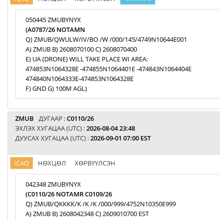
050445 ZMUBYNYX
(A0787/26 NOTAMN
Q) ZMUB/QWULW/IV/BO /W /000/145/4749N10644E001
A) ZMUB B) 2608070100 C) 2608070400
E) UA (DRONE) WILL TAKE PLACE WI AREA:
474853N1064328E -474855N1064401E -474843N1064404E
474840N1064333E-474853N1064328E
F) GND G) 100M AGL)
ZMUB
ДУГААР :
C0110/26
ЭХЛЭХ ХУГАЦАА (UTC) :
2026-08-04 23:48
ДУУСАХ ХУГАЦАА (UTC) :
2026-09-01 07:00 EST
ICAO
НӨХЦӨЛ
ХӨРВҮҮЛСЭН
042348 ZMUBYNYX
(C0110/26 NOTAMR C0109/26
Q) ZMUB/QKKKK/K /K /K /000/999/4752N10350E999
A) ZMUB B) 2608042348 C) 2609010700 EST