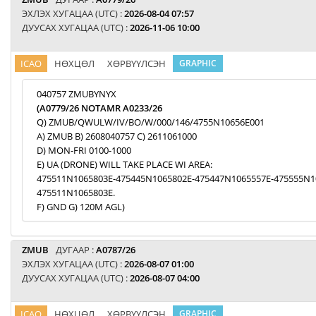
ЭХЛЭХ ХУГАЦАА (UTC) :
2026-08-04 07:57
ДУУСАХ ХУГАЦАА (UTC) :
2026-11-06 10:00
ICAO
НӨХЦӨЛ
ХӨРВҮҮЛСЭН
GRAPHIC
040757 ZMUBYNYX
(A0779/26 NOTAMR A0233/26
Q) ZMUB/QWULW/IV/BO/W/000/146/4755N10656E001
A) ZMUB B) 2608040757 C) 2611061000
D) MON-FRI 0100-1000
E) UA (DRONE) WILL TAKE PLACE WI AREA:
475511N1065803E-475445N1065802E-475447N1065557E-475555N1
475511N1065803E.
F) GND G) 120M AGL)
ZMUB
ДУГААР :
A0787/26
ЭХЛЭХ ХУГАЦАА (UTC) :
2026-08-07 01:00
ДУУСАХ ХУГАЦАА (UTC) :
2026-08-07 04:00
ICAO
НӨХЦӨЛ
ХӨРВҮҮЛСЭН
GRAPHIC