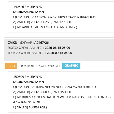
190626 ZMUBYNYX
(A0502/26 NOTAMN
Q) ZMUB/QFAXX/IV/NBO/A /000/999/4751N10646E005
A) ZMUB B) 2606190626 C) 2610011600
E) AD AVBL AS ALTN FOR UAL6 AND UAL7.)
ZMKD
ДУГААР :
A0467/26
ЭХЛЭХ ХУГАЦАА (UTC) :
2026-06-15 06:09
ДУУСАХ ХУГАЦАА (UTC) :
2026-09-15 06:00
ICAO
НӨХЦӨЛ
ХӨРВҮҮЛСЭН
GRAPHIC
150609 ZMUBYNYX
(A0467/26 NOTAMN
Q) ZMUB/QFAHX/IV/NBO/A /000/082/4757N09138E003
A) ZMKD B) 2606150609 C) 2609150600
E) AD BIRDS CONCENTRATION WI 5KM RADIUS CENTRED ON ARP
475716N0913739E.
F) GND G) 1000M AGL)