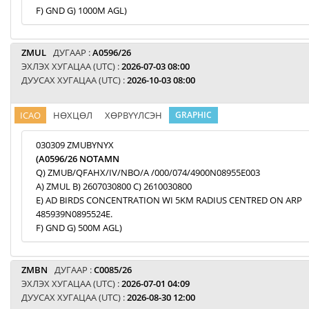
F) GND G) 1000M AGL)
ZMUL
ДУГААР :
A0596/26
ЭХЛЭХ ХУГАЦАА (UTC) :
2026-07-03 08:00
ДУУСАХ ХУГАЦАА (UTC) :
2026-10-03 08:00
ICAO
НӨХЦӨЛ
ХӨРВҮҮЛСЭН
GRAPHIC
030309 ZMUBYNYX
(A0596/26 NOTAMN
Q) ZMUB/QFAHX/IV/NBO/A /000/074/4900N08955E003
A) ZMUL B) 2607030800 C) 2610030800
E) AD BIRDS CONCENTRATION WI 5KM RADIUS CENTRED ON ARP
485939N0895524E.
F) GND G) 500M AGL)
ZMBN
ДУГААР :
C0085/26
ЭХЛЭХ ХУГАЦАА (UTC) :
2026-07-01 04:09
ДУУСАХ ХУГАЦАА (UTC) :
2026-08-30 12:00