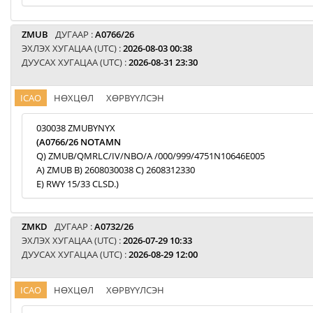
ZMUB
ДУГААР :
A0766/26
ЭХЛЭХ ХУГАЦАА (UTC) :
2026-08-03 00:38
ДУУСАХ ХУГАЦАА (UTC) :
2026-08-31 23:30
ICAO
НӨХЦӨЛ
ХӨРВҮҮЛСЭН
030038 ZMUBYNYX
(A0766/26 NOTAMN
Q) ZMUB/QMRLC/IV/NBO/A /000/999/4751N10646E005
A) ZMUB B) 2608030038 C) 2608312330
E) RWY 15/33 CLSD.)
ZMKD
ДУГААР :
A0732/26
ЭХЛЭХ ХУГАЦАА (UTC) :
2026-07-29 10:33
ДУУСАХ ХУГАЦАА (UTC) :
2026-08-29 12:00
ICAO
НӨХЦӨЛ
ХӨРВҮҮЛСЭН