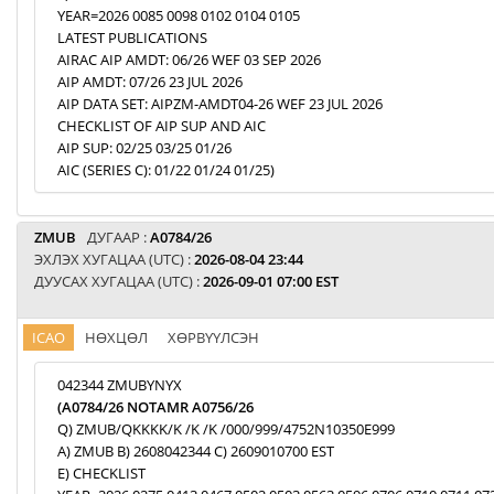
YEAR=2026 0085 0098 0102 0104 0105
LATEST PUBLICATIONS
AIRAC AIP AMDT: 06/26 WEF 03 SEP 2026
AIP AMDT: 07/26 23 JUL 2026
AIP DATA SET: AIPZM-AMDT04-26 WEF 23 JUL 2026
CHECKLIST OF AIP SUP AND AIC
AIP SUP: 02/25 03/25 01/26
AIC (SERIES C): 01/22 01/24 01/25)
ZMUB
ДУГААР :
A0784/26
ЭХЛЭХ ХУГАЦАА (UTC) :
2026-08-04 23:44
ДУУСАХ ХУГАЦАА (UTC) :
2026-09-01 07:00 EST
ICAO
НӨХЦӨЛ
ХӨРВҮҮЛСЭН
042344 ZMUBYNYX
(A0784/26 NOTAMR A0756/26
Q) ZMUB/QKKKK/K /K /K /000/999/4752N10350E999
A) ZMUB B) 2608042344 C) 2609010700 EST
E) CHECKLIST