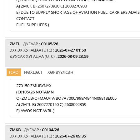
A) ZMCK B) 2607270930 C) 2608270930
E) DUE TO SUPPLY SHORTAGE OF AVIATION FUEL, CARRIERS ADVI
CONTACT
FUEL SUPPLIERS.)
ZMTL
ДУГААР :
C0105/26
ЭХЛЭХ ХУГАЦАА (UTC) :
2026-07-27 01:50
ДУУСАХ ХУГАЦАА (UTC) :
2026-08-09 23:59
ICAO
НӨХЦӨЛ
ХӨРВҮҮЛСЭН
270150 ZMUBYNYX
(C0105/26 NOTAMN
Q) ZMUB/QFMAU/IV/BO /A /000/999/4844N09818E005
A) ZMTL B) 2607270150 C) 2608092359
E) AWOS NOT AVBL.)
ZMKB
ДУГААР :
C0104/26
ЭХЛЭХ ХУГАЦАА (UTC) :
2026-07-26 09:35