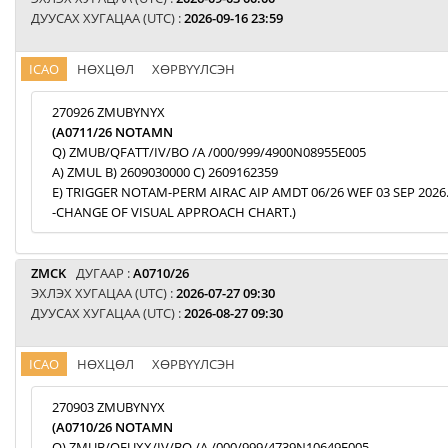
ДУУСАХ ХУГАЦАА (UTC) :
2026-09-16 23:59
ICAO
НӨХЦӨЛ
ХӨРВҮҮЛСЭН
270926 ZMUBYNYX
(A0711/26 NOTAMN
Q) ZMUB/QFATT/IV/BO /A /000/999/4900N08955E005
A) ZMUL B) 2609030000 C) 2609162359
E) TRIGGER NOTAM-PERM AIRAC AIP AMDT 06/26 WEF 03 SEP 2026
-CHANGE OF VISUAL APPROACH CHART.)
ZMCK
ДУГААР :
A0710/26
ЭХЛЭХ ХУГАЦАА (UTC) :
2026-07-27 09:30
ДУУСАХ ХУГАЦАА (UTC) :
2026-08-27 09:30
ICAO
НӨХЦӨЛ
ХӨРВҮҮЛСЭН
270903 ZMUBYNYX
(A0710/26 NOTAMN
Q) ZMUB/QFUXX/IV/BO /A /000/999/4739N10649E005