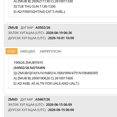
A) ZMUB B) 2606211130 C) 2610011330
D) TUE THU SUN 1130-1330
E) AD FIREFIGHTING CAT 5 AVBL.)
ZMUB
ДУГААР :
A0502/26
ЭХЛЭХ ХУГАЦАА (UTC) :
2026-06-19 06:26
ДУУСАХ ХУГАЦАА (UTC) :
2026-10-01 16:00
ICAO
НӨХЦӨЛ
ХӨРВҮҮЛСЭН
190626 ZMUBYNYX
(A0502/26 NOTAMN
Q) ZMUB/QFAXX/IV/NBO/A /000/999/4751N10646E005
A) ZMUB B) 2606190626 C) 2610011600
E) AD AVBL AS ALTN FOR UAL6 AND UAL7.)
ZMKD
ДУГААР :
A0467/26
ЭХЛЭХ ХУГАЦАА (UTC) :
2026-06-15 06:09
ДУУСАХ ХУГАЦАА (UTC) :
2026-09-15 06:00