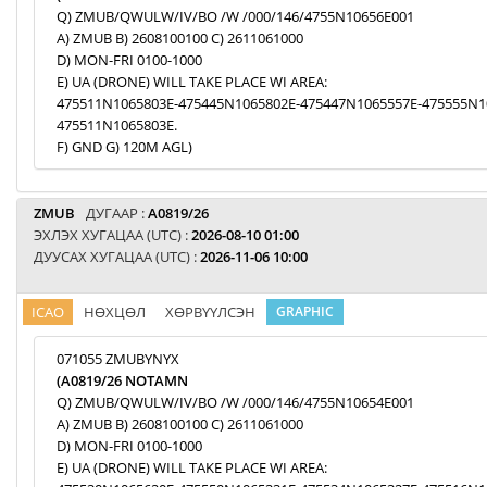
Q) ZMUB/QWULW/IV/BO /W /000/146/4755N10656E001
A) ZMUB B) 2608100100 C) 2611061000
D) MON-FRI 0100-1000
E) UA (DRONE) WILL TAKE PLACE WI AREA:
475511N1065803E-475445N1065802E-475447N1065557E-475555N1
475511N1065803E.
F) GND G) 120M AGL)
ZMUB
ДУГААР :
A0819/26
ЭХЛЭХ ХУГАЦАА (UTC) :
2026-08-10 01:00
ДУУСАХ ХУГАЦАА (UTC) :
2026-11-06 10:00
ICAO
НӨХЦӨЛ
ХӨРВҮҮЛСЭН
GRAPHIC
071055 ZMUBYNYX
(A0819/26 NOTAMN
Q) ZMUB/QWULW/IV/BO /W /000/146/4755N10654E001
A) ZMUB B) 2608100100 C) 2611061000
D) MON-FRI 0100-1000
E) UA (DRONE) WILL TAKE PLACE WI AREA: