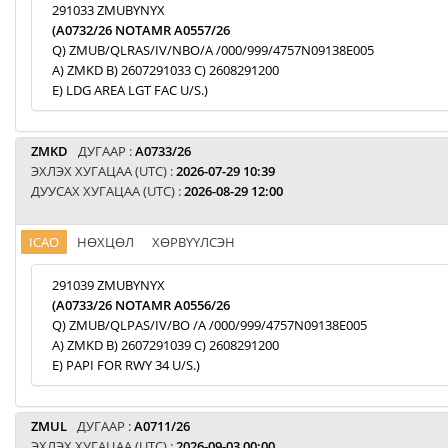
291033 ZMUBYNYX
(A0732/26 NOTAMR A0557/26
Q) ZMUB/QLRAS/IV/NBO/A /000/999/4757N09138E005
A) ZMKD B) 2607291033 C) 2608291200
E) LDG AREA LGT FAC U/S.)
ZMKD
ДУГААР :
A0733/26
ЭХЛЭХ ХУГАЦАА (UTC) :
2026-07-29 10:39
ДУУСАХ ХУГАЦАА (UTC) :
2026-08-29 12:00
ICAO
НӨХЦӨЛ
ХӨРВҮҮЛСЭН
291039 ZMUBYNYX
(A0733/26 NOTAMR A0556/26
Q) ZMUB/QLPAS/IV/BO /A /000/999/4757N09138E005
A) ZMKD B) 2607291039 C) 2608291200
E) PAPI FOR RWY 34 U/S.)
ZMUL
ДУГААР :
A0711/26
ЭХЛЭХ ХУГАЦАА (UTC) :
2026-09-03 00:00