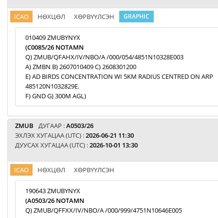
ICAO
НӨХЦӨЛ
ХӨРВҮҮЛСЭН
GRAPHIC
010409 ZMUBYNYX
(C0085/26 NOTAMN
Q) ZMUB/QFAHX/IV/NBO/A /000/054/4851N10328E003
A) ZMBN B) 2607010409 C) 2608301200
E) AD BIRDS CONCENTRATION WI 5KM RADIUS CENTRED ON ARP
485120N1032829E.
F) GND G) 300M AGL)
ZMUB
ДУГААР :
A0503/26
ЭХЛЭХ ХУГАЦАА (UTC) :
2026-06-21 11:30
ДУУСАХ ХУГАЦАА (UTC) :
2026-10-01 13:30
ICAO
НӨХЦӨЛ
ХӨРВҮҮЛСЭН
190643 ZMUBYNYX
(A0503/26 NOTAMN
Q) ZMUB/QFFXX/IV/NBO/A /000/999/4751N10646E005