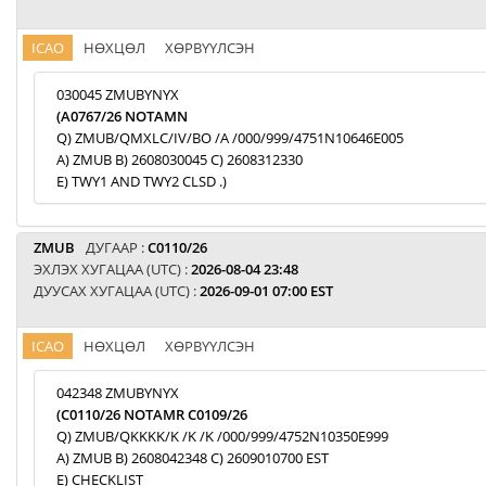
ICAO
НӨХЦӨЛ
ХӨРВҮҮЛСЭН
030045 ZMUBYNYX
(A0767/26 NOTAMN
Q) ZMUB/QMXLC/IV/BO /A /000/999/4751N10646E005
A) ZMUB B) 2608030045 C) 2608312330
E) TWY1 AND TWY2 CLSD .)
ZMUB
ДУГААР :
C0110/26
ЭХЛЭХ ХУГАЦАА (UTC) :
2026-08-04 23:48
ДУУСАХ ХУГАЦАА (UTC) :
2026-09-01 07:00 EST
ICAO
НӨХЦӨЛ
ХӨРВҮҮЛСЭН
042348 ZMUBYNYX
(C0110/26 NOTAMR C0109/26
Q) ZMUB/QKKKK/K /K /K /000/999/4752N10350E999
A) ZMUB B) 2608042348 C) 2609010700 EST
E) CHECKLIST