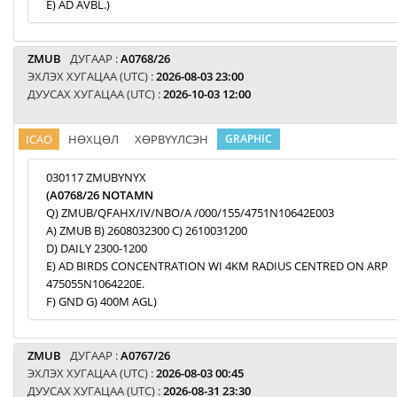
E) AD AVBL.)
ZMUB
ДУГААР :
A0768/26
ЭХЛЭХ ХУГАЦАА (UTC) :
2026-08-03 23:00
ДУУСАХ ХУГАЦАА (UTC) :
2026-10-03 12:00
ICAO
НӨХЦӨЛ
ХӨРВҮҮЛСЭН
GRAPHIC
030117 ZMUBYNYX
(A0768/26 NOTAMN
Q) ZMUB/QFAHX/IV/NBO/A /000/155/4751N10642E003
A) ZMUB B) 2608032300 C) 2610031200
D) DAILY 2300-1200
E) AD BIRDS CONCENTRATION WI 4KM RADIUS CENTRED ON ARP
475055N1064220E.
F) GND G) 400M AGL)
ZMUB
ДУГААР :
A0767/26
ЭХЛЭХ ХУГАЦАА (UTC) :
2026-08-03 00:45
ДУУСАХ ХУГАЦАА (UTC) :
2026-08-31 23:30