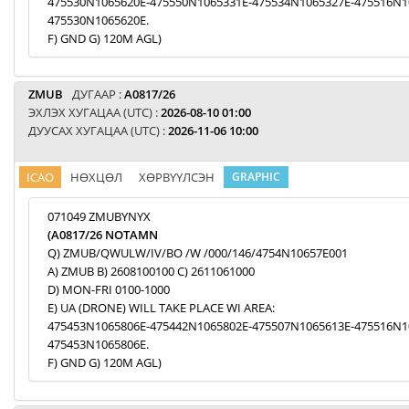
475530N1065620E-475550N1065331E-475534N1065327E-475516N1
475530N1065620E.
F) GND G) 120M AGL)
ZMUB
ДУГААР :
A0817/26
ЭХЛЭХ ХУГАЦАА (UTC) :
2026-08-10 01:00
ДУУСАХ ХУГАЦАА (UTC) :
2026-11-06 10:00
ICAO
НӨХЦӨЛ
ХӨРВҮҮЛСЭН
GRAPHIC
071049 ZMUBYNYX
(A0817/26 NOTAMN
Q) ZMUB/QWULW/IV/BO /W /000/146/4754N10657E001
A) ZMUB B) 2608100100 C) 2611061000
D) MON-FRI 0100-1000
E) UA (DRONE) WILL TAKE PLACE WI AREA:
475453N1065806E-475442N1065802E-475507N1065613E-475516N1
475453N1065806E.
F) GND G) 120M AGL)