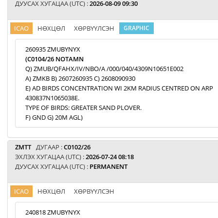
ДУУСАХ ХУГАЦАА (UTC) :
2026-08-09 09:30
ICAO
НӨХЦӨЛ
ХӨРВҮҮЛСЭН
GRAPHIC
260935 ZMUBYNYX
(C0104/26 NOTAMN
Q) ZMUB/QFAHX/IV/NBO/A /000/040/4309N10651E002
A) ZMKB B) 2607260935 C) 2608090930
E) AD BIRDS CONCENTRATION WI 2KM RADIUS CENTRED ON ARP
430837N1065038E.
TYPE OF BIRDS: GREATER SAND PLOVER.
F) GND G) 20M AGL)
ZMTT
ДУГААР :
C0102/26
ЭХЛЭХ ХУГАЦАА (UTC) :
2026-07-24 08:18
ДУУСАХ ХУГАЦАА (UTC) :
PERMANENT
ICAO
НӨХЦӨЛ
ХӨРВҮҮЛСЭН
240818 ZMUBYNYX