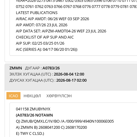
YEAR=2026 0275 0413 0467 0502 0503 0563 0596 0706 0710 0711 07
0752 0761 0762 0763 0766 0767 0768 0776 0777 0778 0779 0781 078
LATEST PUBLICATIONS
AIRAC AIP AMDT: 06/26 WEF 03 SEP 2026
AIP AMDT: 07/26 23 JUL 2026
AIP DATA SET: AIPZM-AMDT04-26 WEF 23 JUL 2026
CHECKLIST OF AIP SUP AND AIC
AIP SUP: 02/25 03/25 01/26
AIC (SERIES A): 04/17 06/20 01/26))
ZMMN
ДУГААР :
A0783/26
ЭХЛЭХ ХУГАЦАА (UTC) :
2026-08-04 12:00
ДУУСАХ ХУГАЦАА (UTC) :
2026-08-17 02:00
ICAO
НӨХЦӨЛ
ХӨРВҮҮЛСЭН
041158 ZMUBYNYX
(A0783/26 NOTAMN
Q) ZMUB/QMXLC/IV/BO /A /000/999/4940N10006E005
A) ZMMN B) 2608041200 C) 2608170200
E) TWY C CLSD.)