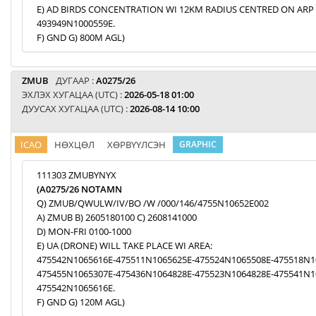
E) AD BIRDS CONCENTRATION WI 12KM RADIUS CENTRED ON ARP
493949N1000559E.
F) GND G) 800M AGL)
ZMUB
ДУГААР :
A0275/26
ЭХЛЭХ ХУГАЦАА (UTC) :
2026-05-18 01:00
ДУУСАХ ХУГАЦАА (UTC) :
2026-08-14 10:00
ICAO
НӨХЦӨЛ
ХӨРВҮҮЛСЭН
GRAPHIC
111303 ZMUBYNYX
(A0275/26 NOTAMN
Q) ZMUB/QWULW/IV/BO /W /000/146/4755N10652E002
A) ZMUB B) 2605180100 C) 2608141000
D) MON-FRI 0100-1000
E) UA (DRONE) WILL TAKE PLACE WI AREA:
475542N1065616E-475511N1065625E-475524N1065508E-475518N1
475455N1065307E-475436N1064828E-475523N1064828E-475541N1
475542N1065616E.
F) GND G) 120M AGL)