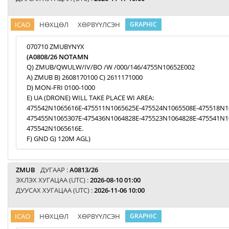
ICAO
НӨХЦӨЛ
ХӨРВҮҮЛСЭН
GRAPHIC
070710 ZMUBYNYX
(A0808/26 NOTAMN
Q) ZMUB/QWULW/IV/BO /W /000/146/4755N10652E002
A) ZMUB B) 2608170100 C) 2611171000
D) MON-FRI 0100-1000
E) UA (DRONE) WILL TAKE PLACE WI AREA:
475542N1065616E-475511N1065625E-475524N1065508E-475518N1
475455N1065307E-475436N1064828E-475523N1064828E-475541N1
475542N1065616E.
F) GND G) 120M AGL)
ZMUB
ДУГААР :
A0813/26
ЭХЛЭХ ХУГАЦАА (UTC) :
2026-08-10 01:00
ДУУСАХ ХУГАЦАА (UTC) :
2026-11-06 10:00
ICAO
НӨХЦӨЛ
ХӨРВҮҮЛСЭН
GRAPHIC