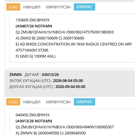
ICAO
НӨХЦӨЛ
ХӨРВҮҮЛСЭН
GRAPHIC
150609 ZMUBYNYX
(A0467/26 NOTAMN
Q) ZMUB/QFAHX/IV/NBO/A /000/082/4757N09138E003
A) ZMKD B) 2606150609 C) 2609150600
E) AD BIRDS CONCENTRATION WI 5KM RADIUS CENTRED ON ARP
475716N0913739E.
F) GND G) 1000M AGL)
ZMMN
ДУГААР :
A0413/26
ЭХЛЭХ ХУГАЦАА (UTC) :
2026-06-04 05:00
ДУУСАХ ХУГАЦАА (UTC) :
2026-09-04 05:00
ICAO
НӨХЦӨЛ
ХӨРВҮҮЛСЭН
GRAPHIC
040450 ZMUBYNYX
(A0413/26 NOTAMN
Q) ZMUB/QFAHX/IV/NBO/A /000/069/4940N10006E007
A) ZMMN B) 2606040500 C) 2609040500