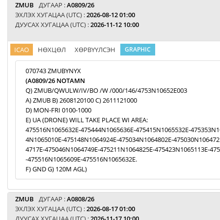
ZMUB
ДУГААР :
A0809/26
ЭХЛЭХ ХУГАЦАА (UTC) :
2026-08-12 01:00
ДУУСАХ ХУГАЦАА (UTC) :
2026-11-12 10:00
ICAO
НӨХЦӨЛ
ХӨРВҮҮЛСЭН
GRAPHIC
070743 ZMUBYNYX
(A0809/26 NOTAMN
Q) ZMUB/QWULW/IV/BO /W /000/146/4753N10652E003
A) ZMUB B) 2608120100 C) 2611121000
D) MON-FRI 0100-1000
E) UA (DRONE) WILL TAKE PLACE WI AREA:
475516N1065632E-475444N1065636E-475415N1065532E-475353N1
4N1065010E-475148N1064924E-475034N1064802E-475030N106472
4717E-475046N1064749E-475211N1064825E-475423N1065113E-47
-475516N1065609E-475516N1065632E.
F) GND G) 120M AGL)
ZMUB
ДУГААР :
A0808/26
ЭХЛЭХ ХУГАЦАА (UTC) :
2026-08-17 01:00
ДУУСАХ ХУГАЦАА (UTC) :
2026-11-17 10:00