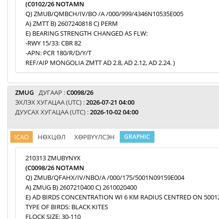
(C0102/26 NOTAMN
Q) ZMUB/QMBCH/IV/BO /A /000/999/4346N10535E005
A) ZMTT B) 2607240818 C) PERM
E) BEARING STRENGTH CHANGED AS FLW:
-RWY 15/33: CBR 82
-APN: PCR 180/R/D/Y/T
REF/AIP MONGOLIA ZMTT AD 2.8, AD 2.12, AD 2.24. )
ZMUG
ДУГААР :
C0098/26
ЭХЛЭХ ХУГАЦАА (UTC) :
2026-07-21 04:00
ДУУСАХ ХУГАЦАА (UTC) :
2026-10-02 04:00
ICAO
НӨХЦӨЛ
ХӨРВҮҮЛСЭН
GRAPHIC
210313 ZMUBYNYX
(C0098/26 NOTAMN
Q) ZMUB/QFAHX/IV/NBO/A /000/175/5001N09159E004
A) ZMUG B) 2607210400 C) 2610020400
E) AD BIRDS CONCENTRATION WI 6 KM RADIUS CENTRED ON 5001
TYPE OF BIRDS: BLACK KITES
FLOCK SIZE: 30-110