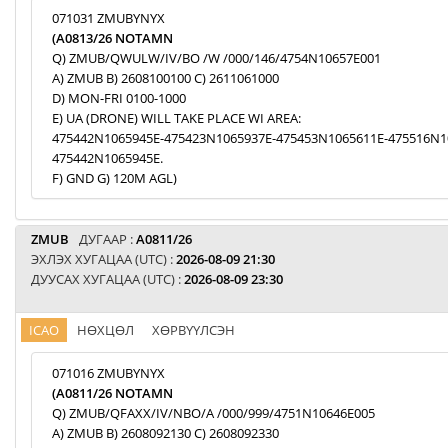
071031 ZMUBYNYX
(A0813/26 NOTAMN
Q) ZMUB/QWULW/IV/BO /W /000/146/4754N10657E001
A) ZMUB B) 2608100100 C) 2611061000
D) MON-FRI 0100-1000
E) UA (DRONE) WILL TAKE PLACE WI AREA:
475442N1065945E-475423N1065937E-475453N1065611E-475516N1
475442N1065945E.
F) GND G) 120M AGL)
ZMUB
ДУГААР :
A0811/26
ЭХЛЭХ ХУГАЦАА (UTC) :
2026-08-09 21:30
ДУУСАХ ХУГАЦАА (UTC) :
2026-08-09 23:30
ICAO
НӨХЦӨЛ
ХӨРВҮҮЛСЭН
071016 ZMUBYNYX
(A0811/26 NOTAMN
Q) ZMUB/QFAXX/IV/NBO/A /000/999/4751N10646E005
A) ZMUB B) 2608092130 C) 2608092330