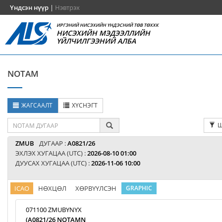
Үндсэн нүүр
|
Нэвтрэх
ИРГЭНИЙ НИСЭХИЙН ҮНДЭСНИЙ ТӨВ ТӨХХК
НИСЭХИЙН МЭДЭЭЛЛИЙН
ҮЙЛЧИЛГЭЭНИЙ АЛБА
NOTAM
ЖАГСААЛТ
ХҮСНЭГТ
Ш
ZMUB
ДУГААР :
A0821/26
ЭХЛЭХ ХУГАЦАА (UTC) :
2026-08-10 01:00
ДУУСАХ ХУГАЦАА (UTC) :
2026-11-06 10:00
ICAO
НӨХЦӨЛ
ХӨРВҮҮЛСЭН
GRAPHIC
071100 ZMUBYNYX
(A0821/26 NOTAMN