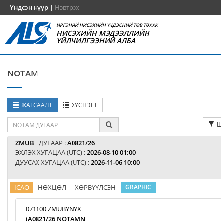
Үндсэн нүүр
|
Нэвтрэх
ИРГЭНИЙ НИСЭХИЙН ҮНДЭСНИЙ ТӨВ ТӨХХК
НИСЭХИЙН МЭДЭЭЛЛИЙН
ҮЙЛЧИЛГЭЭНИЙ АЛБА
NOTAM
ЖАГСААЛТ
ХҮСНЭГТ
Ш
ZMUB
ДУГААР :
A0821/26
ЭХЛЭХ ХУГАЦАА (UTC) :
2026-08-10 01:00
ДУУСАХ ХУГАЦАА (UTC) :
2026-11-06 10:00
ICAO
НӨХЦӨЛ
ХӨРВҮҮЛСЭН
GRAPHIC
071100 ZMUBYNYX
(A0821/26 NOTAMN