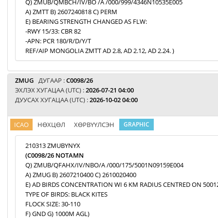
Q) ZMUB/QMBCH/IV/BO /A /000/999/4346N10535E005
A) ZMTT B) 2607240818 C) PERM
E) BEARING STRENGTH CHANGED AS FLW:
-RWY 15/33: CBR 82
-APN: PCR 180/R/D/Y/T
REF/AIP MONGOLIA ZMTT AD 2.8, AD 2.12, AD 2.24. )
ZMUG
ДУГААР :
C0098/26
ЭХЛЭХ ХУГАЦАА (UTC) :
2026-07-21 04:00
ДУУСАХ ХУГАЦАА (UTC) :
2026-10-02 04:00
ICAO
НӨХЦӨЛ
ХӨРВҮҮЛСЭН
GRAPHIC
210313 ZMUBYNYX
(C0098/26 NOTAMN
Q) ZMUB/QFAHX/IV/NBO/A /000/175/5001N09159E004
A) ZMUG B) 2607210400 C) 2610020400
E) AD BIRDS CONCENTRATION WI 6 KM RADIUS CENTRED ON 5001
TYPE OF BIRDS: BLACK KITES
FLOCK SIZE: 30-110
F) GND G) 1000M AGL)