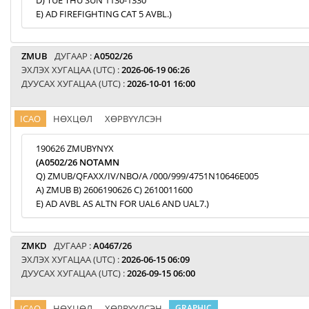
D) TUE THU SUN 1130-1330
E) AD FIREFIGHTING CAT 5 AVBL.)
ZMUB
ДУГААР :
A0502/26
ЭХЛЭХ ХУГАЦАА (UTC) :
2026-06-19 06:26
ДУУСАХ ХУГАЦАА (UTC) :
2026-10-01 16:00
ICAO
НӨХЦӨЛ
ХӨРВҮҮЛСЭН
190626 ZMUBYNYX
(A0502/26 NOTAMN
Q) ZMUB/QFAXX/IV/NBO/A /000/999/4751N10646E005
A) ZMUB B) 2606190626 C) 2610011600
E) AD AVBL AS ALTN FOR UAL6 AND UAL7.)
ZMKD
ДУГААР :
A0467/26
ЭХЛЭХ ХУГАЦАА (UTC) :
2026-06-15 06:09
ДУУСАХ ХУГАЦАА (UTC) :
2026-09-15 06:00
ICAO
НӨХЦӨЛ
ХӨРВҮҮЛСЭН
GRAPHIC