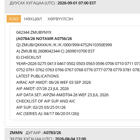
ДУУСАХ ХУГАЦАА (UTC) :
2026-09-01 07:00 EST
ICAO
НӨХЦӨЛ
ХӨРВҮҮЛСЭН
042344 ZMUBYNYX
(A0784/26 NOTAMR A0756/26
Q) ZMUB/QKKKK/K /K /K /000/999/4752N10350E999
A) ZMUB B) 2608042344 C) 2609010700 EST
E) CHECKLIST
YEAR=2026 0275 0413 0467 0502 0503 0563 0596 0706 0710 0711 07
0752 0761 0762 0763 0766 0767 0768 0776 0777 0778 0779 0781 078
LATEST PUBLICATIONS
AIRAC AIP AMDT: 06/26 WEF 03 SEP 2026
AIP AMDT: 07/26 23 JUL 2026
AIP DATA SET: AIPZM-AMDT04-26 WEF 23 JUL 2026
CHECKLIST OF AIP SUP AND AIC
AIP SUP: 02/25 03/25 01/26
AIC (SERIES A): 04/17 06/20 01/26))
ZMMN
ДУГААР :
A0783/26
ЭХЛЭХ ХУГАЦАА (UTC) :
2026-08-04 12:00