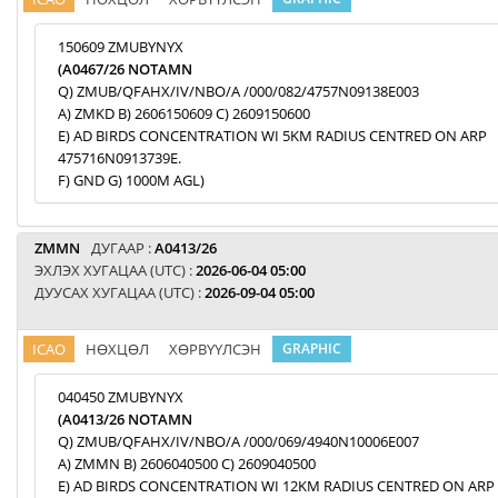
150609 ZMUBYNYX
(A0467/26 NOTAMN
Q) ZMUB/QFAHX/IV/NBO/A /000/082/4757N09138E003
A) ZMKD B) 2606150609 C) 2609150600
E) AD BIRDS CONCENTRATION WI 5KM RADIUS CENTRED ON ARP
475716N0913739E.
F) GND G) 1000M AGL)
ZMMN
ДУГААР :
A0413/26
ЭХЛЭХ ХУГАЦАА (UTC) :
2026-06-04 05:00
ДУУСАХ ХУГАЦАА (UTC) :
2026-09-04 05:00
ICAO
НӨХЦӨЛ
ХӨРВҮҮЛСЭН
GRAPHIC
040450 ZMUBYNYX
(A0413/26 NOTAMN
Q) ZMUB/QFAHX/IV/NBO/A /000/069/4940N10006E007
A) ZMMN B) 2606040500 C) 2609040500
E) AD BIRDS CONCENTRATION WI 12KM RADIUS CENTRED ON ARP