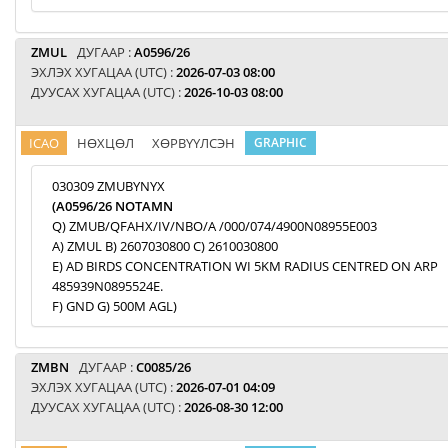
ZMUL
ДУГААР :
A0596/26
ЭХЛЭХ ХУГАЦАА (UTC) :
2026-07-03 08:00
ДУУСАХ ХУГАЦАА (UTC) :
2026-10-03 08:00
ICAO
НӨХЦӨЛ
ХӨРВҮҮЛСЭН
GRAPHIC
030309 ZMUBYNYX
(A0596/26 NOTAMN
Q) ZMUB/QFAHX/IV/NBO/A /000/074/4900N08955E003
A) ZMUL B) 2607030800 C) 2610030800
E) AD BIRDS CONCENTRATION WI 5KM RADIUS CENTRED ON ARP
485939N0895524E.
F) GND G) 500M AGL)
ZMBN
ДУГААР :
C0085/26
ЭХЛЭХ ХУГАЦАА (UTC) :
2026-07-01 04:09
ДУУСАХ ХУГАЦАА (UTC) :
2026-08-30 12:00