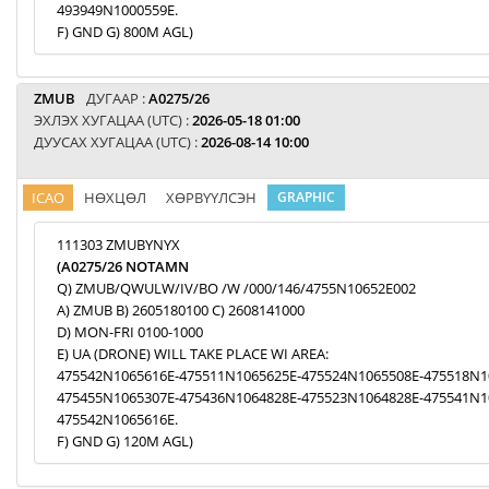
493949N1000559E.
F) GND G) 800M AGL)
ZMUB
ДУГААР :
A0275/26
ЭХЛЭХ ХУГАЦАА (UTC) :
2026-05-18 01:00
ДУУСАХ ХУГАЦАА (UTC) :
2026-08-14 10:00
ICAO
НӨХЦӨЛ
ХӨРВҮҮЛСЭН
GRAPHIC
111303 ZMUBYNYX
(A0275/26 NOTAMN
Q) ZMUB/QWULW/IV/BO /W /000/146/4755N10652E002
A) ZMUB B) 2605180100 C) 2608141000
D) MON-FRI 0100-1000
E) UA (DRONE) WILL TAKE PLACE WI AREA:
475542N1065616E-475511N1065625E-475524N1065508E-475518N1
475455N1065307E-475436N1064828E-475523N1064828E-475541N1
475542N1065616E.
F) GND G) 120M AGL)