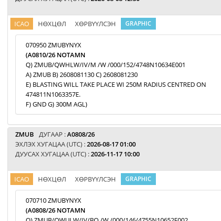
ICAO
НӨХЦӨЛ
ХӨРВҮҮЛСЭН
GRAPHIC
070950 ZMUBYNYX
(A0810/26 NOTAMN
Q) ZMUB/QWHLW/IV/M /W /000/152/4748N10634E001
A) ZMUB B) 2608081130 C) 2608081230
E) BLASTING WILL TAKE PLACE WI 250M RADIUS CENTRED ON
474811N1063357E.
F) GND G) 300M AGL)
ZMUB
ДУГААР :
A0808/26
ЭХЛЭХ ХУГАЦАА (UTC) :
2026-08-17 01:00
ДУУСАХ ХУГАЦАА (UTC) :
2026-11-17 10:00
ICAO
НӨХЦӨЛ
ХӨРВҮҮЛСЭН
GRAPHIC
070710 ZMUBYNYX
(A0808/26 NOTAMN
Q) ZMUB/QWULW/IV/BO /W /000/146/4755N10652E002