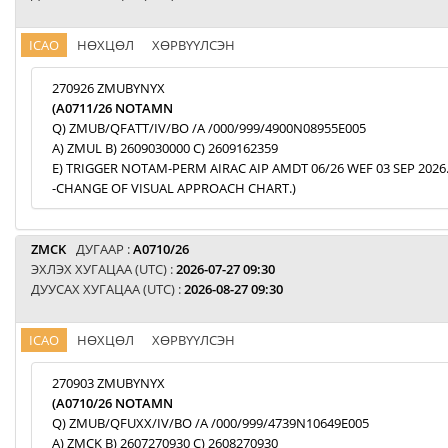
ICAO
НӨХЦӨЛ
ХӨРВҮҮЛСЭН
270926 ZMUBYNYX
(A0711/26 NOTAMN
Q) ZMUB/QFATT/IV/BO /A /000/999/4900N08955E005
A) ZMUL B) 2609030000 C) 2609162359
E) TRIGGER NOTAM-PERM AIRAC AIP AMDT 06/26 WEF 03 SEP 2026
-CHANGE OF VISUAL APPROACH CHART.)
ZMCK
ДУГААР :
A0710/26
ЭХЛЭХ ХУГАЦАА (UTC) :
2026-07-27 09:30
ДУУСАХ ХУГАЦАА (UTC) :
2026-08-27 09:30
ICAO
НӨХЦӨЛ
ХӨРВҮҮЛСЭН
270903 ZMUBYNYX
(A0710/26 NOTAMN
Q) ZMUB/QFUXX/IV/BO /A /000/999/4739N10649E005
A) ZMCK B) 2607270930 C) 2608270930