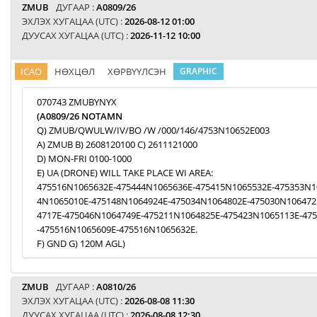
ZMUB
ДУГААР :
A0809/26
ЭХЛЭХ ХУГАЦАА (UTC) :
2026-08-12 01:00
ДУУСАХ ХУГАЦАА (UTC) :
2026-11-12 10:00
ICAO
НӨХЦӨЛ
ХӨРВҮҮЛСЭН
GRAPHIC
070743 ZMUBYNYX
(A0809/26 NOTAMN
Q) ZMUB/QWULW/IV/BO /W /000/146/4753N10652E003
A) ZMUB B) 2608120100 C) 2611121000
D) MON-FRI 0100-1000
E) UA (DRONE) WILL TAKE PLACE WI AREA:
475516N1065632E-475444N1065636E-475415N1065532E-475353N1
4N1065010E-475148N1064924E-475034N1064802E-475030N106472
4717E-475046N1064749E-475211N1064825E-475423N1065113E-47
-475516N1065609E-475516N1065632E.
F) GND G) 120M AGL)
ZMUB
ДУГААР :
A0810/26
ЭХЛЭХ ХУГАЦАА (UTC) :
2026-08-08 11:30
ДУУСАХ ХУГАЦАА (UTC) :
2026-08-08 12:30