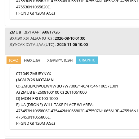
475530N1065620E-475550N1065331E-475534N1065327E-475516N1
475530N1065620E.
F) GND G) 120M AGL)
ZMUB
ДУГААР :
A0817/26
ЭХЛЭХ ХУГАЦАА (UTC) :
2026-08-10 01:00
ДУУСАХ ХУГАЦАА (UTC) :
2026-11-06 10:00
ICAO
НӨХЦӨЛ
ХӨРВҮҮЛСЭН
GRAPHIC
071049 ZMUBYNYX
(A0817/26 NOTAMN
Q) ZMUB/QWULW/IV/BO /W /000/146/4754N10657E001
A) ZMUB B) 2608100100 C) 2611061000
D) MON-FRI 0100-1000
E) UA (DRONE) WILL TAKE PLACE WI AREA:
475453N1065806E-475442N1065802E-475507N1065613E-475516N1
475453N1065806E.
F) GND G) 120M AGL)