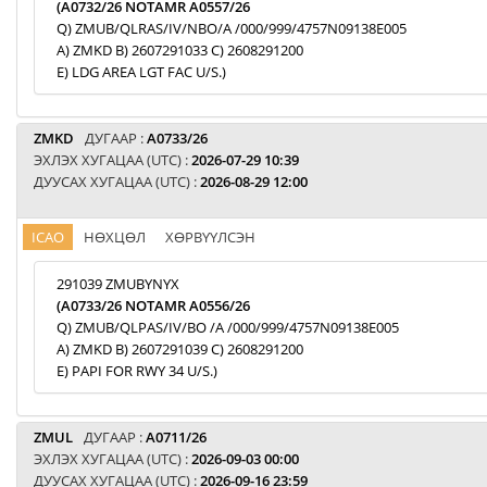
(A0732/26 NOTAMR A0557/26
Q) ZMUB/QLRAS/IV/NBO/A /000/999/4757N09138E005
A) ZMKD B) 2607291033 C) 2608291200
E) LDG AREA LGT FAC U/S.)
ZMKD
ДУГААР :
A0733/26
ЭХЛЭХ ХУГАЦАА (UTC) :
2026-07-29 10:39
ДУУСАХ ХУГАЦАА (UTC) :
2026-08-29 12:00
ICAO
НӨХЦӨЛ
ХӨРВҮҮЛСЭН
291039 ZMUBYNYX
(A0733/26 NOTAMR A0556/26
Q) ZMUB/QLPAS/IV/BO /A /000/999/4757N09138E005
A) ZMKD B) 2607291039 C) 2608291200
E) PAPI FOR RWY 34 U/S.)
ZMUL
ДУГААР :
A0711/26
ЭХЛЭХ ХУГАЦАА (UTC) :
2026-09-03 00:00
ДУУСАХ ХУГАЦАА (UTC) :
2026-09-16 23:59