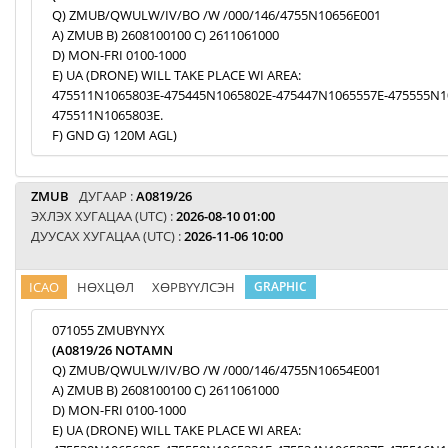
Q) ZMUB/QWULW/IV/BO /W /000/146/4755N10656E001
A) ZMUB B) 2608100100 C) 2611061000
D) MON-FRI 0100-1000
E) UA (DRONE) WILL TAKE PLACE WI AREA:
475511N1065803E-475445N1065802E-475447N1065557E-475555N1
475511N1065803E.
F) GND G) 120M AGL)
ZMUB
ДУГААР :
A0819/26
ЭХЛЭХ ХУГАЦАА (UTC) :
2026-08-10 01:00
ДУУСАХ ХУГАЦАА (UTC) :
2026-11-06 10:00
ICAO
НӨХЦӨЛ
ХӨРВҮҮЛСЭН
GRAPHIC
071055 ZMUBYNYX
(A0819/26 NOTAMN
Q) ZMUB/QWULW/IV/BO /W /000/146/4755N10654E001
A) ZMUB B) 2608100100 C) 2611061000
D) MON-FRI 0100-1000
E) UA (DRONE) WILL TAKE PLACE WI AREA: