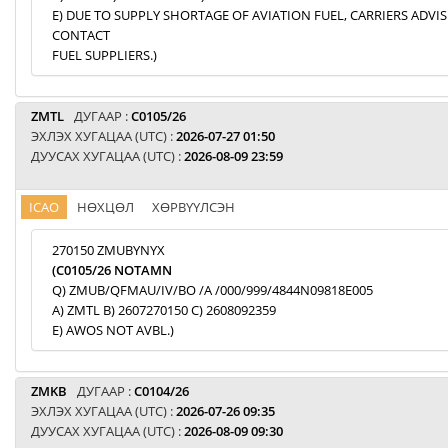
E) DUE TO SUPPLY SHORTAGE OF AVIATION FUEL, CARRIERS ADVI
CONTACT
FUEL SUPPLIERS.)
ZMTL
ДУГААР :
C0105/26
ЭХЛЭХ ХУГАЦАА (UTC) :
2026-07-27 01:50
ДУУСАХ ХУГАЦАА (UTC) :
2026-08-09 23:59
ICAO
НӨХЦӨЛ
ХӨРВҮҮЛСЭН
270150 ZMUBYNYX
(C0105/26 NOTAMN
Q) ZMUB/QFMAU/IV/BO /A /000/999/4844N09818E005
A) ZMTL B) 2607270150 C) 2608092359
E) AWOS NOT AVBL.)
ZMKB
ДУГААР :
C0104/26
ЭХЛЭХ ХУГАЦАА (UTC) :
2026-07-26 09:35
ДУУСАХ ХУГАЦАА (UTC) :
2026-08-09 09:30