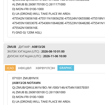
A) ZMUB B) 2608170100 C) 2611171000
D) MON-FRI 0100-1000
E) UA (DRONE) WILL TAKE PLACE WI AREA:
475542N1065616E-475511N1065625E-475524N1065508E-475518N1
475455N1065307E-475436N1064828E-475523N1064828E-475541N1
475542N1065616E.
F) GND G) 120M AGL)
ZMUB
ДУГААР :
A0813/26
ЭХЛЭХ ХУГАЦАА (UTC) :
2026-08-10 01:00
ДУУСАХ ХУГАЦАА (UTC) :
2026-11-06 10:00
ICAO
НӨХЦӨЛ
ХӨРВҮҮЛСЭН
GRAPHIC
071031 ZMUBYNYX
(A0813/26 NOTAMN
Q) ZMUB/QWULW/IV/BO /W /000/146/4754N10657E001
A) ZMUB B) 2608100100 C) 2611061000
D) MON-FRI 0100-1000
E) UA (DRONE) WILL TAKE PLACE WI AREA: