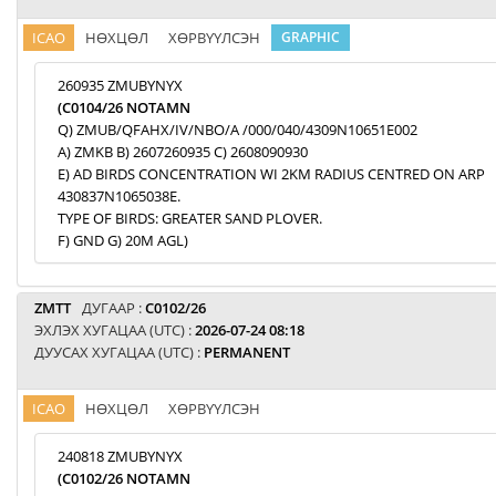
ICAO
НӨХЦӨЛ
ХӨРВҮҮЛСЭН
GRAPHIC
260935 ZMUBYNYX
(C0104/26 NOTAMN
Q) ZMUB/QFAHX/IV/NBO/A /000/040/4309N10651E002
A) ZMKB B) 2607260935 C) 2608090930
E) AD BIRDS CONCENTRATION WI 2KM RADIUS CENTRED ON ARP
430837N1065038E.
TYPE OF BIRDS: GREATER SAND PLOVER.
F) GND G) 20M AGL)
ZMTT
ДУГААР :
C0102/26
ЭХЛЭХ ХУГАЦАА (UTC) :
2026-07-24 08:18
ДУУСАХ ХУГАЦАА (UTC) :
PERMANENT
ICAO
НӨХЦӨЛ
ХӨРВҮҮЛСЭН
240818 ZMUBYNYX
(C0102/26 NOTAMN