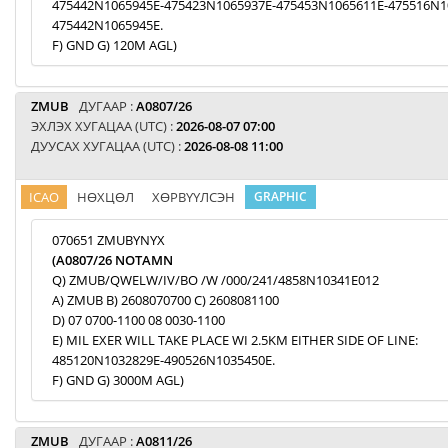
475442N1065945E-475423N1065937E-475453N1065611E-475516N1
475442N1065945E.
F) GND G) 120M AGL)
ZMUB
ДУГААР :
A0807/26
ЭХЛЭХ ХУГАЦАА (UTC) :
2026-08-07 07:00
ДУУСАХ ХУГАЦАА (UTC) :
2026-08-08 11:00
ICAO
НӨХЦӨЛ
ХӨРВҮҮЛСЭН
GRAPHIC
070651 ZMUBYNYX
(A0807/26 NOTAMN
Q) ZMUB/QWELW/IV/BO /W /000/241/4858N10341E012
A) ZMUB B) 2608070700 C) 2608081100
D) 07 0700-1100 08 0030-1100
E) MIL EXER WILL TAKE PLACE WI 2.5KM EITHER SIDE OF LINE:
485120N1032829E-490526N1035450E.
F) GND G) 3000M AGL)
ZMUB
ДУГААР :
A0811/26