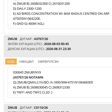
A) ZMUB B) 2608032300 C) 2610031200
D) DAILY 2300-1200
E) AD BIRDS CONCENTRATION WI 4KM RADIUS CENTRED ON ARP
475055N1064220E.
F) GND G) 400M AGL)
ZMUB
ДУГААР :
A0767/26
ЭХЛЭХ ХУГАЦАА (UTC) :
2026-08-03 00:45
ДУУСАХ ХУГАЦАА (UTC) :
2026-08-31 23:30
ICAO
НӨХЦӨЛ
ХӨРВҮҮЛСЭН
030045 ZMUBYNYX
(A0767/26 NOTAMN
Q) ZMUB/QMXLC/IV/BO /A /000/999/4751N10646E005
A) ZMUB B) 2608030045 C) 2608312330
E) TWY1 AND TWY2 CLSD .)
ZMUB
ДУГААР :
C0110/26