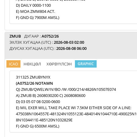
D) DAILY 0000-1100
E) MOA ZMM804 ACT.
F) GND G) 7900M AMSL)
ZMUB
ДУГААР :
A0752/26
ЭХЛЭХ ХУГАЦАА (UTC) :
2026-08-03 02:00
ДУУСАХ ХУГАЦАА (UTC) :
2026-08-08 06:00
ICAO
НӨХЦӨЛ
ХӨРВҮҮЛСЭН
GRAPHIC
311325 ZMUBYNYX
(A0752/26 NOTAMN
Q) ZMUB/QWELW/IV/BO /W /000/214/4826N10507E074
A) ZMUB B) 2608030200 C) 2608080600
D) 03 05 07 08 0200-0600
E) MIL EXER WILL TAKE PLACE WI 7.5KM EITHER SIDE OF A LINE:
475038N1064557E-481324N1055123E-484014N1044710E-490025N1
8N1034411E-485120N1032829E
F) GND G) 6500M AMSL)