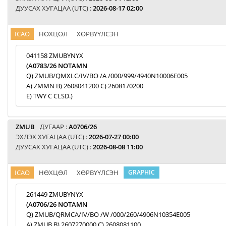
ДУУСАХ ХУГАЦАА (UTC) :
2026-08-17 02:00
ICAO
НӨХЦӨЛ
ХӨРВҮҮЛСЭН
041158 ZMUBYNYX
(A0783/26 NOTAMN
Q) ZMUB/QMXLC/IV/BO /A /000/999/4940N10006E005
A) ZMMN B) 2608041200 C) 2608170200
E) TWY C CLSD.)
ZMUB
ДУГААР :
A0706/26
ЭХЛЭХ ХУГАЦАА (UTC) :
2026-07-27 00:00
ДУУСАХ ХУГАЦАА (UTC) :
2026-08-08 11:00
ICAO
НӨХЦӨЛ
ХӨРВҮҮЛСЭН
GRAPHIC
261449 ZMUBYNYX
(A0706/26 NOTAMN
Q) ZMUB/QRMCA/IV/BO /W /000/260/4906N10354E005
A) ZMUB B) 2607270000 C) 2608081100