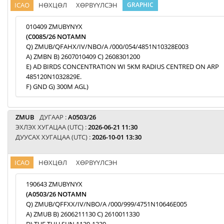
ICAO
НӨХЦӨЛ
ХӨРВҮҮЛСЭН
GRAPHIC
010409 ZMUBYNYX
(C0085/26 NOTAMN
Q) ZMUB/QFAHX/IV/NBO/A /000/054/4851N10328E003
A) ZMBN B) 2607010409 C) 2608301200
E) AD BIRDS CONCENTRATION WI 5KM RADIUS CENTRED ON ARP
485120N1032829E.
F) GND G) 300M AGL)
ZMUB
ДУГААР :
A0503/26
ЭХЛЭХ ХУГАЦАА (UTC) :
2026-06-21 11:30
ДУУСАХ ХУГАЦАА (UTC) :
2026-10-01 13:30
ICAO
НӨХЦӨЛ
ХӨРВҮҮЛСЭН
190643 ZMUBYNYX
(A0503/26 NOTAMN
Q) ZMUB/QFFXX/IV/NBO/A /000/999/4751N10646E005
A) ZMUB B) 2606211130 C) 2610011330