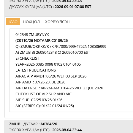
ЭХЛЭХ ХУГАЦАА (UTC) :
2026-08-04 23:48
ДУУСАХ ХУГАЦАА (UTC) :
2026-09-01 07:00 EST
ICAO
НӨХЦӨЛ
ХӨРВҮҮЛСЭН
042348 ZMUBYNYX
(C0110/26 NOTAMR C0109/26
Q) ZMUB/QKKKK/K /K /K /000/999/4752N10350E999
A) ZMUB B) 2608042348 C) 2609010700 EST
E) CHECKLIST
YEAR=2026 0085 0098 0102 0104 0105
LATEST PUBLICATIONS
AIRAC AIP AMDT: 06/26 WEF 03 SEP 2026
AIP AMDT: 07/26 23 JUL 2026
AIP DATA SET: AIPZM-AMDT04-26 WEF 23 JUL 2026
CHECKLIST OF AIP SUP AND AIC
AIP SUP: 02/25 03/25 01/26
AIC (SERIES C): 01/22 01/24 01/25)
ZMUB
ДУГААР :
A0784/26
ЭХЛЭХ ХУГАЦАА (UTC) :
2026-08-04 23:44