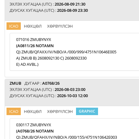
ЭХЛЭХ ХУГАЦАА (UTC) :
2026-08-09 21:30
ДУУСАХ ХУГАЦАА (UTC) :
2026-08-09 23:30
ICAO
НӨХЦӨЛ
ХӨРВҮҮЛСЭН
071016 ZMUBYNYX
(A0811/26 NOTAMN
Q) ZMUB/QFAXX/IV/NBO/A /000/999/4751N10646E005
A) ZMUB B) 2608092130 C) 2608092330
E) AD AVBL.)
ZMUB
ДУГААР :
A0768/26
ЭХЛЭХ ХУГАЦАА (UTC) :
2026-08-03 23:00
ДУУСАХ ХУГАЦАА (UTC) :
2026-10-03 12:00
ICAO
НӨХЦӨЛ
ХӨРВҮҮЛСЭН
GRAPHIC
030117 ZMUBYNYX
(A0768/26 NOTAMN
Q) ZMUB/QFAHX/IV/NBO/A /000/155/4751N10642E003