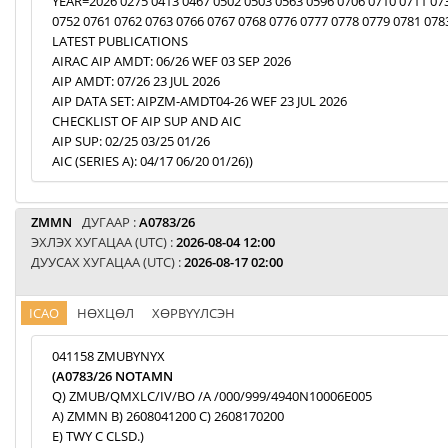
YEAR=2026 0275 0413 0467 0502 0503 0563 0596 0706 0710 0711 07
0752 0761 0762 0763 0766 0767 0768 0776 0777 0778 0779 0781 078
LATEST PUBLICATIONS
AIRAC AIP AMDT: 06/26 WEF 03 SEP 2026
AIP AMDT: 07/26 23 JUL 2026
AIP DATA SET: AIPZM-AMDT04-26 WEF 23 JUL 2026
CHECKLIST OF AIP SUP AND AIC
AIP SUP: 02/25 03/25 01/26
AIC (SERIES A): 04/17 06/20 01/26))
ZMMN
ДУГААР :
A0783/26
ЭХЛЭХ ХУГАЦАА (UTC) :
2026-08-04 12:00
ДУУСАХ ХУГАЦАА (UTC) :
2026-08-17 02:00
ICAO
НӨХЦӨЛ
ХӨРВҮҮЛСЭН
041158 ZMUBYNYX
(A0783/26 NOTAMN
Q) ZMUB/QMXLC/IV/BO /A /000/999/4940N10006E005
A) ZMMN B) 2608041200 C) 2608170200
E) TWY C CLSD.)