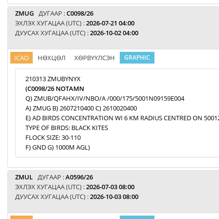
ZMUG
ДУГААР :
C0098/26
ЭХЛЭХ ХУГАЦАА (UTC) :
2026-07-21 04:00
ДУУСАХ ХУГАЦАА (UTC) :
2026-10-02 04:00
ICAO
НӨХЦӨЛ
ХӨРВҮҮЛСЭН
GRAPHIC
210313 ZMUBYNYX
(C0098/26 NOTAMN
Q) ZMUB/QFAHX/IV/NBO/A /000/175/5001N09159E004
A) ZMUG B) 2607210400 C) 2610020400
E) AD BIRDS CONCENTRATION WI 6 KM RADIUS CENTRED ON 5001
TYPE OF BIRDS: BLACK KITES
FLOCK SIZE: 30-110
F) GND G) 1000M AGL)
ZMUL
ДУГААР :
A0596/26
ЭХЛЭХ ХУГАЦАА (UTC) :
2026-07-03 08:00
ДУУСАХ ХУГАЦАА (UTC) :
2026-10-03 08:00