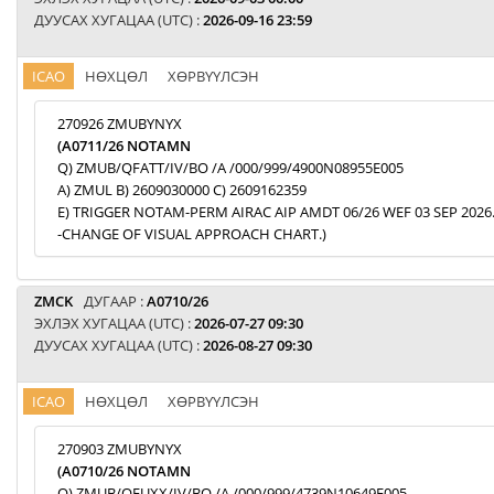
ДУУСАХ ХУГАЦАА (UTC) :
2026-09-16 23:59
ICAO
НӨХЦӨЛ
ХӨРВҮҮЛСЭН
270926 ZMUBYNYX
(A0711/26 NOTAMN
Q) ZMUB/QFATT/IV/BO /A /000/999/4900N08955E005
A) ZMUL B) 2609030000 C) 2609162359
E) TRIGGER NOTAM-PERM AIRAC AIP AMDT 06/26 WEF 03 SEP 2026
-CHANGE OF VISUAL APPROACH CHART.)
ZMCK
ДУГААР :
A0710/26
ЭХЛЭХ ХУГАЦАА (UTC) :
2026-07-27 09:30
ДУУСАХ ХУГАЦАА (UTC) :
2026-08-27 09:30
ICAO
НӨХЦӨЛ
ХӨРВҮҮЛСЭН
270903 ZMUBYNYX
(A0710/26 NOTAMN
Q) ZMUB/QFUXX/IV/BO /A /000/999/4739N10649E005