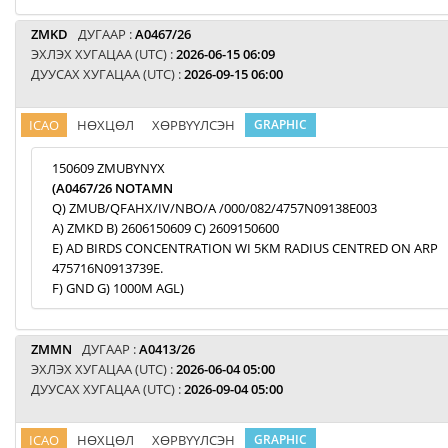
ZMKD
ДУГААР :
A0467/26
ЭХЛЭХ ХУГАЦАА (UTC) :
2026-06-15 06:09
ДУУСАХ ХУГАЦАА (UTC) :
2026-09-15 06:00
ICAO
НӨХЦӨЛ
ХӨРВҮҮЛСЭН
GRAPHIC
150609 ZMUBYNYX
(A0467/26 NOTAMN
Q) ZMUB/QFAHX/IV/NBO/A /000/082/4757N09138E003
A) ZMKD B) 2606150609 C) 2609150600
E) AD BIRDS CONCENTRATION WI 5KM RADIUS CENTRED ON ARP
475716N0913739E.
F) GND G) 1000M AGL)
ZMMN
ДУГААР :
A0413/26
ЭХЛЭХ ХУГАЦАА (UTC) :
2026-06-04 05:00
ДУУСАХ ХУГАЦАА (UTC) :
2026-09-04 05:00
ICAO
НӨХЦӨЛ
ХӨРВҮҮЛСЭН
GRAPHIC