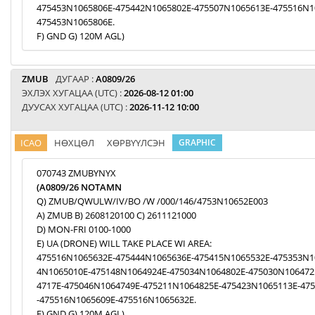
475453N1065806E-475442N1065802E-475507N1065613E-475516N1
475453N1065806E.
F) GND G) 120M AGL)
ZMUB
ДУГААР :
A0809/26
ЭХЛЭХ ХУГАЦАА (UTC) :
2026-08-12 01:00
ДУУСАХ ХУГАЦАА (UTC) :
2026-11-12 10:00
ICAO
НӨХЦӨЛ
ХӨРВҮҮЛСЭН
GRAPHIC
070743 ZMUBYNYX
(A0809/26 NOTAMN
Q) ZMUB/QWULW/IV/BO /W /000/146/4753N10652E003
A) ZMUB B) 2608120100 C) 2611121000
D) MON-FRI 0100-1000
E) UA (DRONE) WILL TAKE PLACE WI AREA:
475516N1065632E-475444N1065636E-475415N1065532E-475353N1
4N1065010E-475148N1064924E-475034N1064802E-475030N106472
4717E-475046N1064749E-475211N1064825E-475423N1065113E-47
-475516N1065609E-475516N1065632E.
F) GND G) 120M AGL)