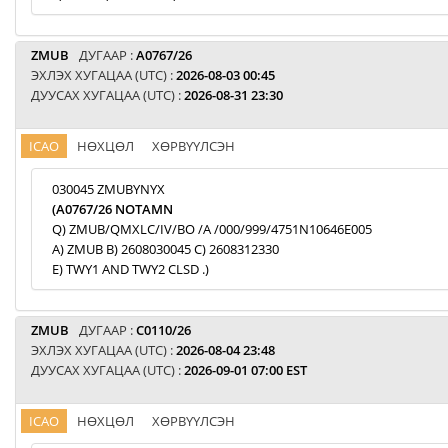
ZMUB
ДУГААР :
A0767/26
ЭХЛЭХ ХУГАЦАА (UTC) :
2026-08-03 00:45
ДУУСАХ ХУГАЦАА (UTC) :
2026-08-31 23:30
ICAO
НӨХЦӨЛ
ХӨРВҮҮЛСЭН
030045 ZMUBYNYX
(A0767/26 NOTAMN
Q) ZMUB/QMXLC/IV/BO /A /000/999/4751N10646E005
A) ZMUB B) 2608030045 C) 2608312330
E) TWY1 AND TWY2 CLSD .)
ZMUB
ДУГААР :
C0110/26
ЭХЛЭХ ХУГАЦАА (UTC) :
2026-08-04 23:48
ДУУСАХ ХУГАЦАА (UTC) :
2026-09-01 07:00 EST
ICAO
НӨХЦӨЛ
ХӨРВҮҮЛСЭН