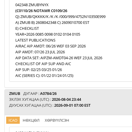
042348 ZMUBYNYX
(C0110/26 NOTAMR C0109/26
Q) ZMUB/QKKKK/K /K /K /000/999/4752N10350E999
A) ZMUB B) 2608042348 C) 2609010700 EST
E) CHECKLIST
YEAR=2026 0085 0098 0102 0104 0105
LATEST PUBLICATIONS
AIRAC AIP AMDT: 06/26 WEF 03 SEP 2026
AIP AMDT: 07/26 23 JUL 2026
AIP DATA SET: AIPZM-AMDT04-26 WEF 23 JUL 2026
CHECKLIST OF AIP SUP AND AIC
AIP SUP: 02/25 03/25 01/26
AIC (SERIES C): 01/22 01/24 01/25)
ZMUB
ДУГААР :
A0784/26
ЭХЛЭХ ХУГАЦАА (UTC) :
2026-08-04 23:44
ДУУСАХ ХУГАЦАА (UTC) :
2026-09-01 07:00 EST
ICAO
НӨХЦӨЛ
ХӨРВҮҮЛСЭН