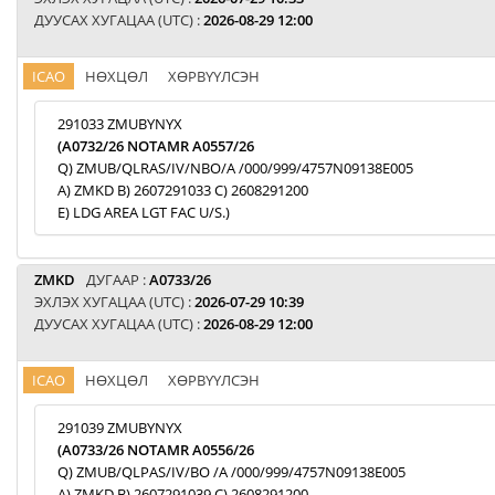
ДУУСАХ ХУГАЦАА (UTC) :
2026-08-29 12:00
ICAO
НӨХЦӨЛ
ХӨРВҮҮЛСЭН
291033 ZMUBYNYX
(A0732/26 NOTAMR A0557/26
Q) ZMUB/QLRAS/IV/NBO/A /000/999/4757N09138E005
A) ZMKD B) 2607291033 C) 2608291200
E) LDG AREA LGT FAC U/S.)
ZMKD
ДУГААР :
A0733/26
ЭХЛЭХ ХУГАЦАА (UTC) :
2026-07-29 10:39
ДУУСАХ ХУГАЦАА (UTC) :
2026-08-29 12:00
ICAO
НӨХЦӨЛ
ХӨРВҮҮЛСЭН
291039 ZMUBYNYX
(A0733/26 NOTAMR A0556/26
Q) ZMUB/QLPAS/IV/BO /A /000/999/4757N09138E005
A) ZMKD B) 2607291039 C) 2608291200