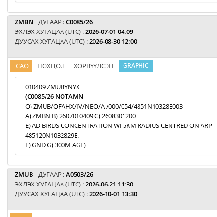
ZMBN
ДУГААР :
C0085/26
ЭХЛЭХ ХУГАЦАА (UTC) :
2026-07-01 04:09
ДУУСАХ ХУГАЦАА (UTC) :
2026-08-30 12:00
ICAO
НӨХЦӨЛ
ХӨРВҮҮЛСЭН
GRAPHIC
010409 ZMUBYNYX
(C0085/26 NOTAMN
Q) ZMUB/QFAHX/IV/NBO/A /000/054/4851N10328E003
A) ZMBN B) 2607010409 C) 2608301200
E) AD BIRDS CONCENTRATION WI 5KM RADIUS CENTRED ON ARP
485120N1032829E.
F) GND G) 300M AGL)
ZMUB
ДУГААР :
A0503/26
ЭХЛЭХ ХУГАЦАА (UTC) :
2026-06-21 11:30
ДУУСАХ ХУГАЦАА (UTC) :
2026-10-01 13:30