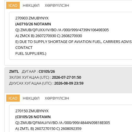
ICAO
НӨХЦӨЛ
ХӨРВҮҮЛСЭН
270903 ZMUBYNYX
(A0710/26 NOTAMN
Q) ZMUB/QFUXX/IV/BO /A /000/999/4739N10649E005
A) ZMCK B) 2607270930 C) 2608270930
E) DUE TO SUPPLY SHORTAGE OF AVIATION FUEL, CARRIERS ADVI
CONTACT
FUEL SUPPLIERS.)
ZMTL
ДУГААР :
C0105/26
ЭХЛЭХ ХУГАЦАА (UTC) :
2026-07-27 01:50
ДУУСАХ ХУГАЦАА (UTC) :
2026-08-09 23:59
ICAO
НӨХЦӨЛ
ХӨРВҮҮЛСЭН
270150 ZMUBYNYX
(C0105/26 NOTAMN
Q) ZMUB/QFMAU/IV/BO /A /000/999/4844N09818E005
A) ZMTL B) 2607270150 C) 2608092359