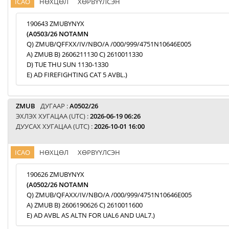
ICAO
НӨХЦӨЛ
ХӨРВҮҮЛСЭН
190643 ZMUBYNYX
(A0503/26 NOTAMN
Q) ZMUB/QFFXX/IV/NBO/A /000/999/4751N10646E005
A) ZMUB B) 2606211130 C) 2610011330
D) TUE THU SUN 1130-1330
E) AD FIREFIGHTING CAT 5 AVBL.)
ZMUB
ДУГААР :
A0502/26
ЭХЛЭХ ХУГАЦАА (UTC) :
2026-06-19 06:26
ДУУСАХ ХУГАЦАА (UTC) :
2026-10-01 16:00
ICAO
НӨХЦӨЛ
ХӨРВҮҮЛСЭН
190626 ZMUBYNYX
(A0502/26 NOTAMN
Q) ZMUB/QFAXX/IV/NBO/A /000/999/4751N10646E005
A) ZMUB B) 2606190626 C) 2610011600
E) AD AVBL AS ALTN FOR UAL6 AND UAL7.)