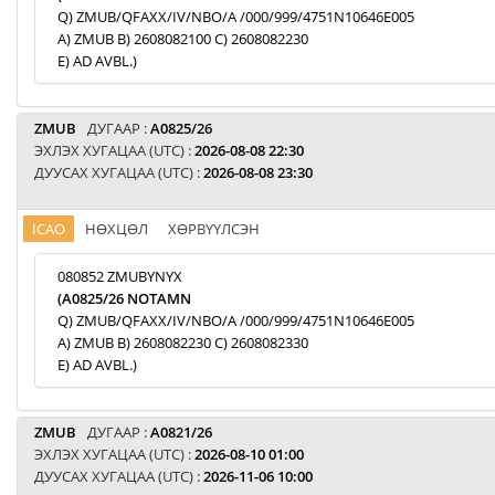
Q) ZMUB/QFAXX/IV/NBO/A /000/999/4751N10646E005
A) ZMUB B) 2608082100 C) 2608082230
E) AD AVBL.)
ZMUB
ДУГААР :
A0825/26
ЭХЛЭХ ХУГАЦАА (UTC) :
2026-08-08 22:30
ДУУСАХ ХУГАЦАА (UTC) :
2026-08-08 23:30
ICAO
НӨХЦӨЛ
ХӨРВҮҮЛСЭН
080852 ZMUBYNYX
(A0825/26 NOTAMN
Q) ZMUB/QFAXX/IV/NBO/A /000/999/4751N10646E005
A) ZMUB B) 2608082230 C) 2608082330
E) AD AVBL.)
ZMUB
ДУГААР :
A0821/26
ЭХЛЭХ ХУГАЦАА (UTC) :
2026-08-10 01:00
ДУУСАХ ХУГАЦАА (UTC) :
2026-11-06 10:00