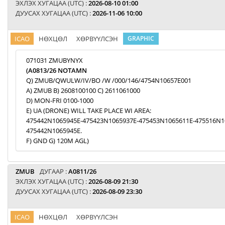
ЭХЛЭХ ХУГАЦАА (UTC) :
2026-08-10 01:00
ДУУСАХ ХУГАЦАА (UTC) :
2026-11-06 10:00
ICAO
НӨХЦӨЛ
ХӨРВҮҮЛСЭН
GRAPHIC
071031 ZMUBYNYX
(A0813/26 NOTAMN
Q) ZMUB/QWULW/IV/BO /W /000/146/4754N10657E001
A) ZMUB B) 2608100100 C) 2611061000
D) MON-FRI 0100-1000
E) UA (DRONE) WILL TAKE PLACE WI AREA:
475442N1065945E-475423N1065937E-475453N1065611E-475516N1
475442N1065945E.
F) GND G) 120M AGL)
ZMUB
ДУГААР :
A0811/26
ЭХЛЭХ ХУГАЦАА (UTC) :
2026-08-09 21:30
ДУУСАХ ХУГАЦАА (UTC) :
2026-08-09 23:30
ICAO
НӨХЦӨЛ
ХӨРВҮҮЛСЭН