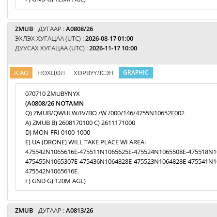
ZMUB
ДУГААР :
A0808/26
ЭХЛЭХ ХУГАЦАА (UTC) :
2026-08-17 01:00
ДУУСАХ ХУГАЦАА (UTC) :
2026-11-17 10:00
ICAO
НӨХЦӨЛ
ХӨРВҮҮЛСЭН
GRAPHIC
070710 ZMUBYNYX
(A0808/26 NOTAMN
Q) ZMUB/QWULW/IV/BO /W /000/146/4755N10652E002
A) ZMUB B) 2608170100 C) 2611171000
D) MON-FRI 0100-1000
E) UA (DRONE) WILL TAKE PLACE WI AREA:
475542N1065616E-475511N1065625E-475524N1065508E-475518N1
475455N1065307E-475436N1064828E-475523N1064828E-475541N1
475542N1065616E.
F) GND G) 120M AGL)
ZMUB
ДУГААР :
A0813/26