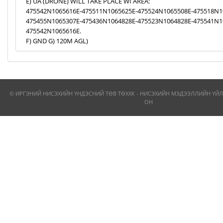
E) UA (DRONE) WILL TAKE PLACE WI AREA:
475542N1065616E-475511N1065625E-475524N1065508E-475518N1
475455N1065307E-475436N1064828E-475523N1064828E-475541N1
475542N1065616E.
F) GND G) 120M AGL)
© ИРГЭНИЙ НИСЭХИЙН ҮНДЭСНИЙ ТӨВ ТӨХХК - НИСЭХИЙН МЭДЭЭЛЛИЙН ҮЙЛ
ОН