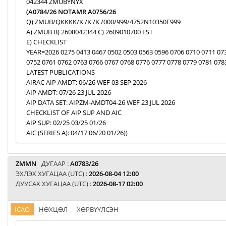
042344 ZMUBYNYX
(A0784/26 NOTAMR A0756/26
Q) ZMUB/QKKKK/K /K /K /000/999/4752N10350E999
A) ZMUB B) 2608042344 C) 2609010700 EST
E) CHECKLIST
YEAR=2026 0275 0413 0467 0502 0503 0563 0596 0706 0710 0711 07
0752 0761 0762 0763 0766 0767 0768 0776 0777 0778 0779 0781 078
LATEST PUBLICATIONS
AIRAC AIP AMDT: 06/26 WEF 03 SEP 2026
AIP AMDT: 07/26 23 JUL 2026
AIP DATA SET: AIPZM-AMDT04-26 WEF 23 JUL 2026
CHECKLIST OF AIP SUP AND AIC
AIP SUP: 02/25 03/25 01/26
AIC (SERIES A): 04/17 06/20 01/26))
ZMMN
ДУГААР :
A0783/26
ЭХЛЭХ ХУГАЦАА (UTC) :
2026-08-04 12:00
ДУУСАХ ХУГАЦАА (UTC) :
2026-08-17 02:00
ICAO
НӨХЦӨЛ
ХӨРВҮҮЛСЭН