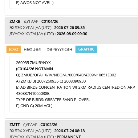
E) AWOS NOT AVBL.)
ZMKB
ДУГААР :
C0104/26
ЭХЛЭХ ХУГАЦАА (UTC) :
2026-07-26 09:35
ДУУСАХ ХУГАЦАА (UTC) :
2026-08-09 09:30
ICAO
НӨХЦӨЛ
ХӨРВҮҮЛСЭН
GRAPHIC
260935 ZMUBYNYX
(C0104/26 NOTAMN
Q) ZMUB/QFAHX/IV/NBO/A /000/040/4309N10651E002
A) ZMKB B) 2607260935 C) 2608090930
E) AD BIRDS CONCENTRATION WI 2KM RADIUS CENTRED ON ARP
430837N1065038E.
TYPE OF BIRDS: GREATER SAND PLOVER.
F) GND G) 20M AGL)
ZMTT
ДУГААР :
C0102/26
ЭХЛЭХ ХУГАЦАА (UTC) :
2026-07-24 08:18
ДУУСАХ ХУГАЦАА (UTC) :
PERMANENT