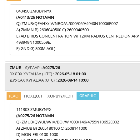
040450 ZMUBYNYX
(A0413/26 NOTAMN
Q) ZMUB/QFAHX/IV/NBO/A /000/069/4940N10006E007
A) ZMMN B) 2606040500 C) 2609040500
E) AD BIRDS CONCENTRATION WI 12KM RADIUS CENTRED ON ARP
493949N1000559E.
F) GND G) 800M AGL)
ZMUB
ДУГААР :
A0275/26
ЭХЛЭХ ХУГАЦАА (UTC) :
2026-05-18 01:00
ДУУСАХ ХУГАЦАА (UTC) :
2026-08-14 10:00
ICAO
НӨХЦӨЛ
ХӨРВҮҮЛСЭН
GRAPHIC
111303 ZMUBYNYX
(A0275/26 NOTAMN
Q) ZMUB/QWULW/IV/BO /W /000/146/4755N10652E002
A) ZMUB B) 2605180100 C) 2608141000
D) MON-FRI 0100-1000