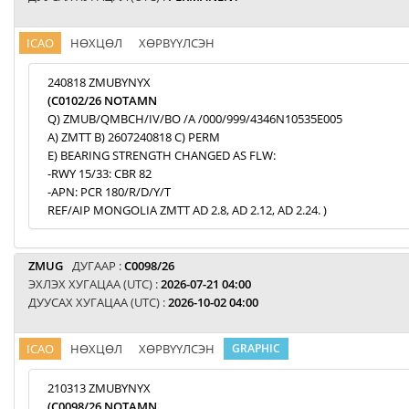
ICAO
НӨХЦӨЛ
ХӨРВҮҮЛСЭН
240818 ZMUBYNYX
(C0102/26 NOTAMN
Q) ZMUB/QMBCH/IV/BO /A /000/999/4346N10535E005
A) ZMTT B) 2607240818 C) PERM
E) BEARING STRENGTH CHANGED AS FLW:
-RWY 15/33: CBR 82
-APN: PCR 180/R/D/Y/T
REF/AIP MONGOLIA ZMTT AD 2.8, AD 2.12, AD 2.24. )
ZMUG
ДУГААР :
C0098/26
ЭХЛЭХ ХУГАЦАА (UTC) :
2026-07-21 04:00
ДУУСАХ ХУГАЦАА (UTC) :
2026-10-02 04:00
ICAO
НӨХЦӨЛ
ХӨРВҮҮЛСЭН
GRAPHIC
210313 ZMUBYNYX
(C0098/26 NOTAMN