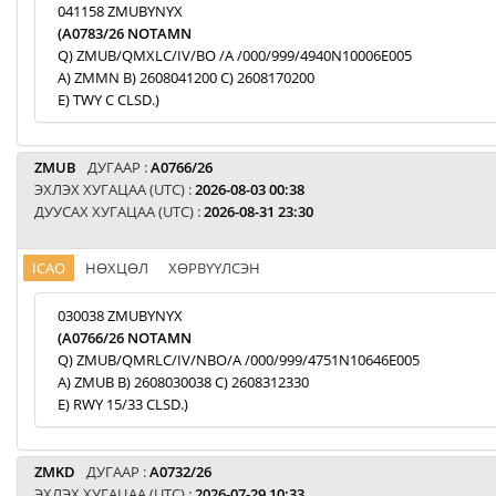
041158 ZMUBYNYX
(A0783/26 NOTAMN
Q) ZMUB/QMXLC/IV/BO /A /000/999/4940N10006E005
A) ZMMN B) 2608041200 C) 2608170200
E) TWY C CLSD.)
ZMUB
ДУГААР :
A0766/26
ЭХЛЭХ ХУГАЦАА (UTC) :
2026-08-03 00:38
ДУУСАХ ХУГАЦАА (UTC) :
2026-08-31 23:30
ICAO
НӨХЦӨЛ
ХӨРВҮҮЛСЭН
030038 ZMUBYNYX
(A0766/26 NOTAMN
Q) ZMUB/QMRLC/IV/NBO/A /000/999/4751N10646E005
A) ZMUB B) 2608030038 C) 2608312330
E) RWY 15/33 CLSD.)
ZMKD
ДУГААР :
A0732/26
ЭХЛЭХ ХУГАЦАА (UTC) :
2026-07-29 10:33