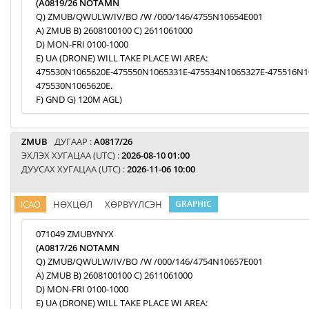
(A0819/26 NOTAMN
Q) ZMUB/QWULW/IV/BO /W /000/146/4755N10654E001
A) ZMUB B) 2608100100 C) 2611061000
D) MON-FRI 0100-1000
E) UA (DRONE) WILL TAKE PLACE WI AREA:
475530N1065620E-475550N1065331E-475534N1065327E-475516N1
475530N1065620E.
F) GND G) 120M AGL)
ZMUB
ДУГААР :
A0817/26
ЭХЛЭХ ХУГАЦАА (UTC) :
2026-08-10 01:00
ДУУСАХ ХУГАЦАА (UTC) :
2026-11-06 10:00
ICAO
НӨХЦӨЛ
ХӨРВҮҮЛСЭН
GRAPHIC
071049 ZMUBYNYX
(A0817/26 NOTAMN
Q) ZMUB/QWULW/IV/BO /W /000/146/4754N10657E001
A) ZMUB B) 2608100100 C) 2611061000
D) MON-FRI 0100-1000
E) UA (DRONE) WILL TAKE PLACE WI AREA: