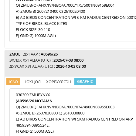
Q) ZMUB/QFAHX/IV/NBO/A /000/175/5001N09159E004
A) ZMUG B) 2607210400 C) 2610020400
E) AD BIRDS CONCENTRATION WI 6 KM RADIUS CENTRED ON 5001
TYPE OF BIRDS: BLACK KITES
FLOCK SIZE: 30-110
F) GND G) 1000M AGL)
ZMUL
ДУГААР :
A0596/26
ЭХЛЭХ ХУГАЦАА (UTC) :
2026-07-03 08:00
ДУУСАХ ХУГАЦАА (UTC) :
2026-10-03 08:00
ICAO
НӨХЦӨЛ
ХӨРВҮҮЛСЭН
GRAPHIC
030309 ZMUBYNYX
(A0596/26 NOTAMN
Q) ZMUB/QFAHX/IV/NBO/A /000/074/4900N08955E003
A) ZMUL B) 2607030800 C) 2610030800
E) AD BIRDS CONCENTRATION WI 5KM RADIUS CENTRED ON ARP
485939N0895524E.
F) GND G) 500M AGL)