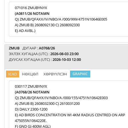
071016 ZMUBYNYX
(A0811/26 NOTAMN
Q) ZMUB/QFAXX/IV/NBO/A /000/999/4751N10646E005
A) ZMUB B) 2608092130 C) 2608092330
E) AD AVBL.)
ZMUB
ДУГААР :
A0768/26
ЭХЛЭХ ХУГАЦАА (UTC) :
2026-08-03 23:00
ДУУСАХ ХУГАЦАА (UTC) :
2026-10-03 12:00
ICAO
НӨХЦӨЛ
ХӨРВҮҮЛСЭН
GRAPHIC
030117 ZMUBYNYX
(A0768/26 NOTAMN
Q) ZMUB/QFAHX/IV/NBO/A /000/155/4751N10642E003
A) ZMUB B) 2608032300 C) 2610031200
D) DAILY 2300-1200
E) AD BIRDS CONCENTRATION WI 4KM RADIUS CENTRED ON ARP
475055N1064220E.
F) GND G) 400M AGL)