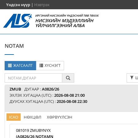
Үндсэн нүүр
|
Нэвтрэх
ИРГЭНИЙ НИСЭХИЙН ҮНДЭСНИЙ ТӨВ ТӨХХК
НИСЭХИЙН МЭДЭЭЛЛИЙН
ҮЙЛЧИЛГЭЭНИЙ АЛБА
NOTAM
ЖАГСААЛТ
ХҮСНЭГТ
Ш
ZMUB
ДУГААР :
A0826/26
ЭХЛЭХ ХУГАЦАА (UTC) :
2026-08-08 21:00
ДУУСАХ ХУГАЦАА (UTC) :
2026-08-08 22:30
ICAO
НӨХЦӨЛ
ХӨРВҮҮЛСЭН
081019 ZMUBYNYX
(A0826/26 NOTAMN