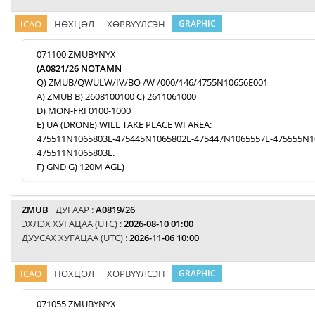
ICAO
НӨХЦӨЛ
ХӨРВҮҮЛСЭН
GRAPHIC
071100 ZMUBYNYX
(A0821/26 NOTAMN
Q) ZMUB/QWULW/IV/BO /W /000/146/4755N10656E001
A) ZMUB B) 2608100100 C) 2611061000
D) MON-FRI 0100-1000
E) UA (DRONE) WILL TAKE PLACE WI AREA:
475511N1065803E-475445N1065802E-475447N1065557E-475555N1
475511N1065803E.
F) GND G) 120M AGL)
ZMUB
ДУГААР :
A0819/26
ЭХЛЭХ ХУГАЦАА (UTC) :
2026-08-10 01:00
ДУУСАХ ХУГАЦАА (UTC) :
2026-11-06 10:00
ICAO
НӨХЦӨЛ
ХӨРВҮҮЛСЭН
GRAPHIC
071055 ZMUBYNYX