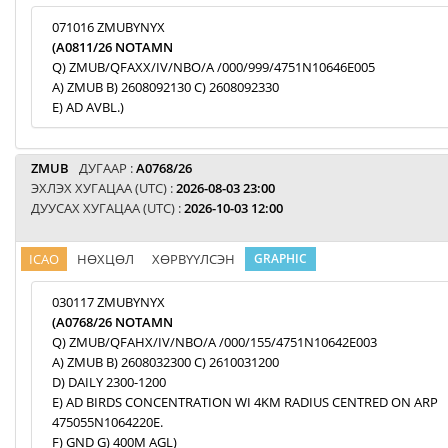
071016 ZMUBYNYX
(A0811/26 NOTAMN
Q) ZMUB/QFAXX/IV/NBO/A /000/999/4751N10646E005
A) ZMUB B) 2608092130 C) 2608092330
E) AD AVBL.)
ZMUB
ДУГААР :
A0768/26
ЭХЛЭХ ХУГАЦАА (UTC) :
2026-08-03 23:00
ДУУСАХ ХУГАЦАА (UTC) :
2026-10-03 12:00
ICAO
НӨХЦӨЛ
ХӨРВҮҮЛСЭН
GRAPHIC
030117 ZMUBYNYX
(A0768/26 NOTAMN
Q) ZMUB/QFAHX/IV/NBO/A /000/155/4751N10642E003
A) ZMUB B) 2608032300 C) 2610031200
D) DAILY 2300-1200
E) AD BIRDS CONCENTRATION WI 4KM RADIUS CENTRED ON ARP
475055N1064220E.
F) GND G) 400M AGL)