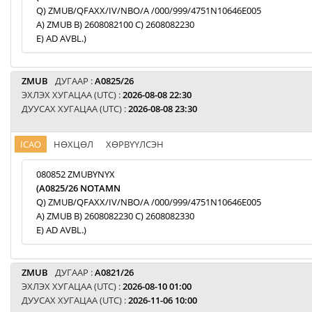
Q) ZMUB/QFAXX/IV/NBO/A /000/999/4751N10646E005
A) ZMUB B) 2608082100 C) 2608082230
E) AD AVBL.)
ZMUB
ДУГААР :
A0825/26
ЭХЛЭХ ХУГАЦАА (UTC) :
2026-08-08 22:30
ДУУСАХ ХУГАЦАА (UTC) :
2026-08-08 23:30
ICAO
НӨХЦӨЛ
ХӨРВҮҮЛСЭН
080852 ZMUBYNYX
(A0825/26 NOTAMN
Q) ZMUB/QFAXX/IV/NBO/A /000/999/4751N10646E005
A) ZMUB B) 2608082230 C) 2608082330
E) AD AVBL.)
ZMUB
ДУГААР :
A0821/26
ЭХЛЭХ ХУГАЦАА (UTC) :
2026-08-10 01:00
ДУУСАХ ХУГАЦАА (UTC) :
2026-11-06 10:00