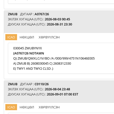
ZMUB
ДУГААР :
A0767/26
ЭХЛЭХ ХУГАЦАА (UTC) :
2026-08-03 00:45
ДУУСАХ ХУГАЦАА (UTC) :
2026-08-31 23:30
ICAO
НӨХЦӨЛ
ХӨРВҮҮЛСЭН
030045 ZMUBYNYX
(A0767/26 NOTAMN
Q) ZMUB/QMXLC/IV/BO /A /000/999/4751N10646E005
A) ZMUB B) 2608030045 C) 2608312330
E) TWY1 AND TWY2 CLSD .)
ZMUB
ДУГААР :
C0110/26
ЭХЛЭХ ХУГАЦАА (UTC) :
2026-08-04 23:48
ДУУСАХ ХУГАЦАА (UTC) :
2026-09-01 07:00 EST
ICAO
НӨХЦӨЛ
ХӨРВҮҮЛСЭН