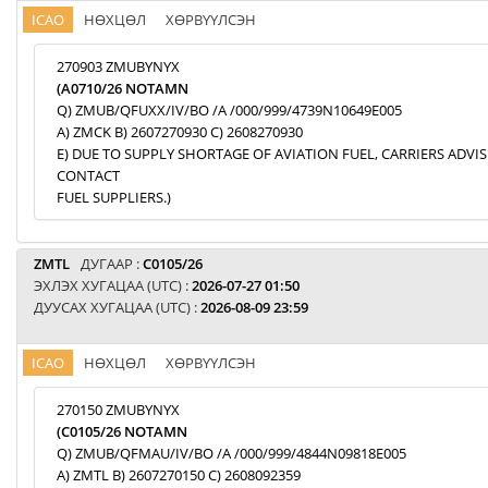
ICAO
НӨХЦӨЛ
ХӨРВҮҮЛСЭН
270903 ZMUBYNYX
(A0710/26 NOTAMN
Q) ZMUB/QFUXX/IV/BO /A /000/999/4739N10649E005
A) ZMCK B) 2607270930 C) 2608270930
E) DUE TO SUPPLY SHORTAGE OF AVIATION FUEL, CARRIERS ADVI
CONTACT
FUEL SUPPLIERS.)
ZMTL
ДУГААР :
C0105/26
ЭХЛЭХ ХУГАЦАА (UTC) :
2026-07-27 01:50
ДУУСАХ ХУГАЦАА (UTC) :
2026-08-09 23:59
ICAO
НӨХЦӨЛ
ХӨРВҮҮЛСЭН
270150 ZMUBYNYX
(C0105/26 NOTAMN
Q) ZMUB/QFMAU/IV/BO /A /000/999/4844N09818E005
A) ZMTL B) 2607270150 C) 2608092359