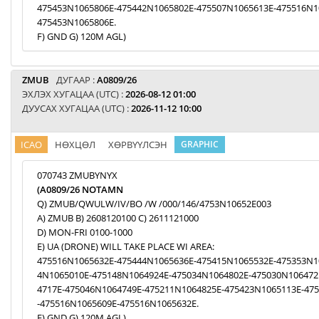
475453N1065806E-475442N1065802E-475507N1065613E-475516N1
475453N1065806E.
F) GND G) 120M AGL)
ZMUB
ДУГААР :
A0809/26
ЭХЛЭХ ХУГАЦАА (UTC) :
2026-08-12 01:00
ДУУСАХ ХУГАЦАА (UTC) :
2026-11-12 10:00
ICAO
НӨХЦӨЛ
ХӨРВҮҮЛСЭН
GRAPHIC
070743 ZMUBYNYX
(A0809/26 NOTAMN
Q) ZMUB/QWULW/IV/BO /W /000/146/4753N10652E003
A) ZMUB B) 2608120100 C) 2611121000
D) MON-FRI 0100-1000
E) UA (DRONE) WILL TAKE PLACE WI AREA:
475516N1065632E-475444N1065636E-475415N1065532E-475353N1
4N1065010E-475148N1064924E-475034N1064802E-475030N106472
4717E-475046N1064749E-475211N1064825E-475423N1065113E-47
-475516N1065609E-475516N1065632E.
F) GND G) 120M AGL)