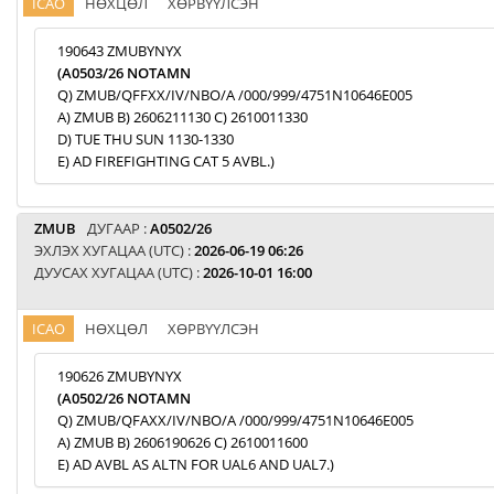
ICAO
НӨХЦӨЛ
ХӨРВҮҮЛСЭН
190643 ZMUBYNYX
(A0503/26 NOTAMN
Q) ZMUB/QFFXX/IV/NBO/A /000/999/4751N10646E005
A) ZMUB B) 2606211130 C) 2610011330
D) TUE THU SUN 1130-1330
E) AD FIREFIGHTING CAT 5 AVBL.)
ZMUB
ДУГААР :
A0502/26
ЭХЛЭХ ХУГАЦАА (UTC) :
2026-06-19 06:26
ДУУСАХ ХУГАЦАА (UTC) :
2026-10-01 16:00
ICAO
НӨХЦӨЛ
ХӨРВҮҮЛСЭН
190626 ZMUBYNYX
(A0502/26 NOTAMN
Q) ZMUB/QFAXX/IV/NBO/A /000/999/4751N10646E005
A) ZMUB B) 2606190626 C) 2610011600
E) AD AVBL AS ALTN FOR UAL6 AND UAL7.)