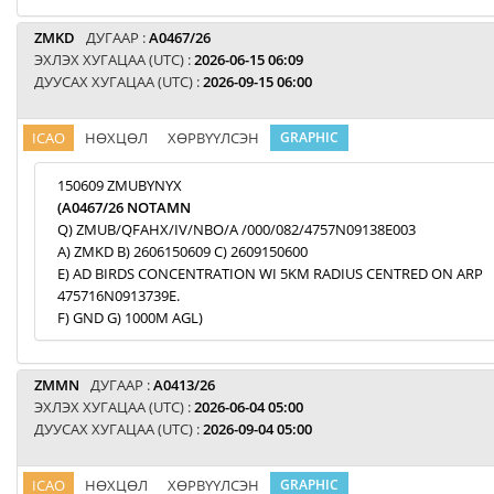
ZMKD
ДУГААР :
A0467/26
ЭХЛЭХ ХУГАЦАА (UTC) :
2026-06-15 06:09
ДУУСАХ ХУГАЦАА (UTC) :
2026-09-15 06:00
ICAO
НӨХЦӨЛ
ХӨРВҮҮЛСЭН
GRAPHIC
150609 ZMUBYNYX
(A0467/26 NOTAMN
Q) ZMUB/QFAHX/IV/NBO/A /000/082/4757N09138E003
A) ZMKD B) 2606150609 C) 2609150600
E) AD BIRDS CONCENTRATION WI 5KM RADIUS CENTRED ON ARP
475716N0913739E.
F) GND G) 1000M AGL)
ZMMN
ДУГААР :
A0413/26
ЭХЛЭХ ХУГАЦАА (UTC) :
2026-06-04 05:00
ДУУСАХ ХУГАЦАА (UTC) :
2026-09-04 05:00
ICAO
НӨХЦӨЛ
ХӨРВҮҮЛСЭН
GRAPHIC