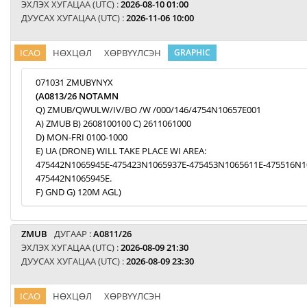
ЭХЛЭХ ХУГАЦАА (UTC) :
2026-08-10 01:00
ДУУСАХ ХУГАЦАА (UTC) :
2026-11-06 10:00
ICAO
НӨХЦӨЛ
ХӨРВҮҮЛСЭН
GRAPHIC
071031 ZMUBYNYX
(A0813/26 NOTAMN
Q) ZMUB/QWULW/IV/BO /W /000/146/4754N10657E001
A) ZMUB B) 2608100100 C) 2611061000
D) MON-FRI 0100-1000
E) UA (DRONE) WILL TAKE PLACE WI AREA:
475442N1065945E-475423N1065937E-475453N1065611E-475516N1
475442N1065945E.
F) GND G) 120M AGL)
ZMUB
ДУГААР :
A0811/26
ЭХЛЭХ ХУГАЦАА (UTC) :
2026-08-09 21:30
ДУУСАХ ХУГАЦАА (UTC) :
2026-08-09 23:30
ICAO
НӨХЦӨЛ
ХӨРВҮҮЛСЭН