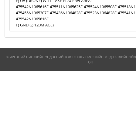
E) UA (DRONE) WILL TAKE PLACE WI AREA:
475542N1065616E-475511N1065625E-475524N1065508E-475518N1
475455N1065307E-475436N1064828E-475523N1064828E-475541N1
475542N1065616E.
F) GND G) 120M AGL)
© ИРГЭНИЙ НИСЭХИЙН ҮНДЭСНИЙ ТӨВ ТӨХХК - НИСЭХИЙН МЭДЭЭЛЛИЙН ҮЙЛ
ОН