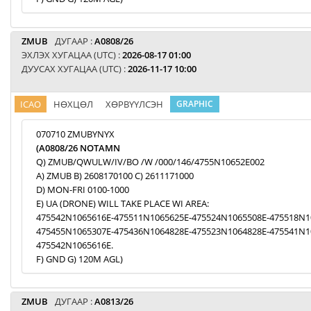
ZMUB
ДУГААР :
A0808/26
ЭХЛЭХ ХУГАЦАА (UTC) :
2026-08-17 01:00
ДУУСАХ ХУГАЦАА (UTC) :
2026-11-17 10:00
ICAO
НӨХЦӨЛ
ХӨРВҮҮЛСЭН
GRAPHIC
070710 ZMUBYNYX
(A0808/26 NOTAMN
Q) ZMUB/QWULW/IV/BO /W /000/146/4755N10652E002
A) ZMUB B) 2608170100 C) 2611171000
D) MON-FRI 0100-1000
E) UA (DRONE) WILL TAKE PLACE WI AREA:
475542N1065616E-475511N1065625E-475524N1065508E-475518N1
475455N1065307E-475436N1064828E-475523N1064828E-475541N1
475542N1065616E.
F) GND G) 120M AGL)
ZMUB
ДУГААР :
A0813/26