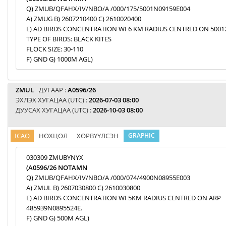
Q) ZMUB/QFAHX/IV/NBO/A /000/175/5001N09159E004
A) ZMUG B) 2607210400 C) 2610020400
E) AD BIRDS CONCENTRATION WI 6 KM RADIUS CENTRED ON 5001
TYPE OF BIRDS: BLACK KITES
FLOCK SIZE: 30-110
F) GND G) 1000M AGL)
ZMUL
ДУГААР :
A0596/26
ЭХЛЭХ ХУГАЦАА (UTC) :
2026-07-03 08:00
ДУУСАХ ХУГАЦАА (UTC) :
2026-10-03 08:00
ICAO
НӨХЦӨЛ
ХӨРВҮҮЛСЭН
GRAPHIC
030309 ZMUBYNYX
(A0596/26 NOTAMN
Q) ZMUB/QFAHX/IV/NBO/A /000/074/4900N08955E003
A) ZMUL B) 2607030800 C) 2610030800
E) AD BIRDS CONCENTRATION WI 5KM RADIUS CENTRED ON ARP
485939N0895524E.
F) GND G) 500M AGL)