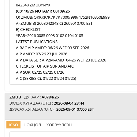
042348 ZMUBYNYX
(C0110/26 NOTAMR C0109/26
Q) ZMUB/QKKKK/K /K /K /000/999/4752N10350E999
A) ZMUB B) 2608042348 C) 2609010700 EST
E) CHECKLIST
YEAR=2026 0085 0098 0102 0104 0105
LATEST PUBLICATIONS
AIRAC AIP AMDT: 06/26 WEF 03 SEP 2026
AIP AMDT: 07/26 23 JUL 2026
AIP DATA SET: AIPZM-AMDT04-26 WEF 23 JUL 2026
CHECKLIST OF AIP SUP AND AIC
AIP SUP: 02/25 03/25 01/26
AIC (SERIES C): 01/22 01/24 01/25)
ZMUB
ДУГААР :
A0784/26
ЭХЛЭХ ХУГАЦАА (UTC) :
2026-08-04 23:44
ДУУСАХ ХУГАЦАА (UTC) :
2026-09-01 07:00 EST
ICAO
НӨХЦӨЛ
ХӨРВҮҮЛСЭН