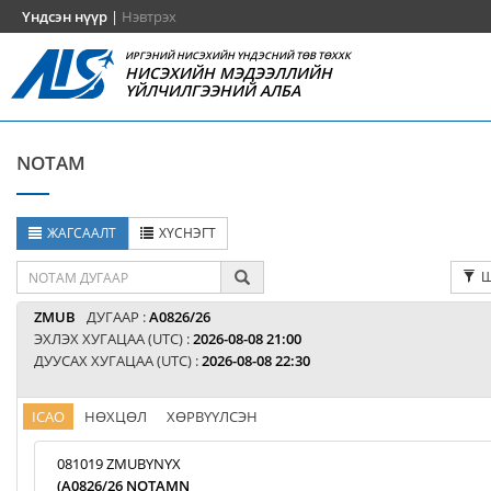
Үндсэн нүүр
|
Нэвтрэх
ИРГЭНИЙ НИСЭХИЙН ҮНДЭСНИЙ ТӨВ ТӨХХК
НИСЭХИЙН МЭДЭЭЛЛИЙН
ҮЙЛЧИЛГЭЭНИЙ АЛБА
NOTAM
ЖАГСААЛТ
ХҮСНЭГТ
Ш
ZMUB
ДУГААР :
A0826/26
ЭХЛЭХ ХУГАЦАА (UTC) :
2026-08-08 21:00
ДУУСАХ ХУГАЦАА (UTC) :
2026-08-08 22:30
ICAO
НӨХЦӨЛ
ХӨРВҮҮЛСЭН
081019 ZMUBYNYX
(A0826/26 NOTAMN