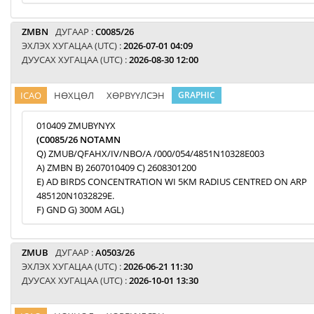
ZMBN
ДУГААР :
C0085/26
ЭХЛЭХ ХУГАЦАА (UTC) :
2026-07-01 04:09
ДУУСАХ ХУГАЦАА (UTC) :
2026-08-30 12:00
ICAO
НӨХЦӨЛ
ХӨРВҮҮЛСЭН
GRAPHIC
010409 ZMUBYNYX
(C0085/26 NOTAMN
Q) ZMUB/QFAHX/IV/NBO/A /000/054/4851N10328E003
A) ZMBN B) 2607010409 C) 2608301200
E) AD BIRDS CONCENTRATION WI 5KM RADIUS CENTRED ON ARP
485120N1032829E.
F) GND G) 300M AGL)
ZMUB
ДУГААР :
A0503/26
ЭХЛЭХ ХУГАЦАА (UTC) :
2026-06-21 11:30
ДУУСАХ ХУГАЦАА (UTC) :
2026-10-01 13:30