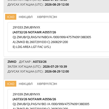
ДУУСАХ ХУГАЦАА (UTC) :
2026-08-29 12:00
ICAO
НӨХЦӨЛ
ХӨРВҮҮЛСЭН
291033 ZMUBYNYX
(A0732/26 NOTAMR A0557/26
Q) ZMUB/QLRAS/IV/NBO/A /000/999/4757N09138E005
A) ZMKD B) 2607291033 C) 2608291200
E) LDG AREA LGT FAC U/S.)
ZMKD
ДУГААР :
A0733/26
ЭХЛЭХ ХУГАЦАА (UTC) :
2026-07-29 10:39
ДУУСАХ ХУГАЦАА (UTC) :
2026-08-29 12:00
ICAO
НӨХЦӨЛ
ХӨРВҮҮЛСЭН
291039 ZMUBYNYX
(A0733/26 NOTAMR A0556/26
Q) ZMUB/QLPAS/IV/BO /A /000/999/4757N09138E005
A) ZMKD B) 2607291039 C) 2608291200