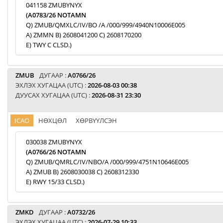
041158 ZMUBYNYX
(A0783/26 NOTAMN
Q) ZMUB/QMXLC/IV/BO /A /000/999/4940N10006E005
A) ZMMN B) 2608041200 C) 2608170200
E) TWY C CLSD.)
ZMUB
ДУГААР :
A0766/26
ЭХЛЭХ ХУГАЦАА (UTC) :
2026-08-03 00:38
ДУУСАХ ХУГАЦАА (UTC) :
2026-08-31 23:30
ICAO
НӨХЦӨЛ
ХӨРВҮҮЛСЭН
030038 ZMUBYNYX
(A0766/26 NOTAMN
Q) ZMUB/QMRLC/IV/NBO/A /000/999/4751N10646E005
A) ZMUB B) 2608030038 C) 2608312330
E) RWY 15/33 CLSD.)
ZMKD
ДУГААР :
A0732/26
ЭХЛЭХ ХУГАЦАА (UTC) :
2026-07-29 10:33