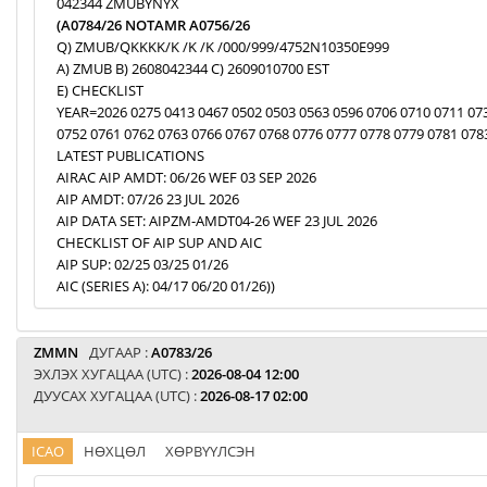
042344 ZMUBYNYX
(A0784/26 NOTAMR A0756/26
Q) ZMUB/QKKKK/K /K /K /000/999/4752N10350E999
A) ZMUB B) 2608042344 C) 2609010700 EST
E) CHECKLIST
YEAR=2026 0275 0413 0467 0502 0503 0563 0596 0706 0710 0711 07
0752 0761 0762 0763 0766 0767 0768 0776 0777 0778 0779 0781 078
LATEST PUBLICATIONS
AIRAC AIP AMDT: 06/26 WEF 03 SEP 2026
AIP AMDT: 07/26 23 JUL 2026
AIP DATA SET: AIPZM-AMDT04-26 WEF 23 JUL 2026
CHECKLIST OF AIP SUP AND AIC
AIP SUP: 02/25 03/25 01/26
AIC (SERIES A): 04/17 06/20 01/26))
ZMMN
ДУГААР :
A0783/26
ЭХЛЭХ ХУГАЦАА (UTC) :
2026-08-04 12:00
ДУУСАХ ХУГАЦАА (UTC) :
2026-08-17 02:00
ICAO
НӨХЦӨЛ
ХӨРВҮҮЛСЭН