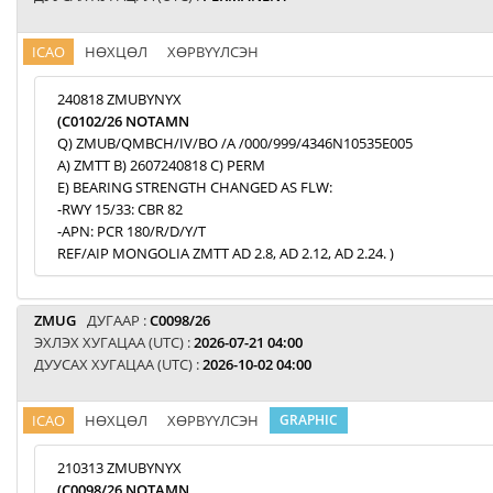
ICAO
НӨХЦӨЛ
ХӨРВҮҮЛСЭН
240818 ZMUBYNYX
(C0102/26 NOTAMN
Q) ZMUB/QMBCH/IV/BO /A /000/999/4346N10535E005
A) ZMTT B) 2607240818 C) PERM
E) BEARING STRENGTH CHANGED AS FLW:
-RWY 15/33: CBR 82
-APN: PCR 180/R/D/Y/T
REF/AIP MONGOLIA ZMTT AD 2.8, AD 2.12, AD 2.24. )
ZMUG
ДУГААР :
C0098/26
ЭХЛЭХ ХУГАЦАА (UTC) :
2026-07-21 04:00
ДУУСАХ ХУГАЦАА (UTC) :
2026-10-02 04:00
ICAO
НӨХЦӨЛ
ХӨРВҮҮЛСЭН
GRAPHIC
210313 ZMUBYNYX
(C0098/26 NOTAMN