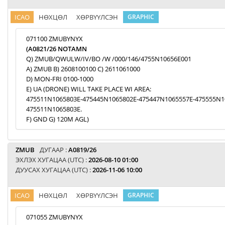
ICAO
НӨХЦӨЛ
ХӨРВҮҮЛСЭН
GRAPHIC
071100 ZMUBYNYX
(A0821/26 NOTAMN
Q) ZMUB/QWULW/IV/BO /W /000/146/4755N10656E001
A) ZMUB B) 2608100100 C) 2611061000
D) MON-FRI 0100-1000
E) UA (DRONE) WILL TAKE PLACE WI AREA:
475511N1065803E-475445N1065802E-475447N1065557E-475555N1
475511N1065803E.
F) GND G) 120M AGL)
ZMUB
ДУГААР :
A0819/26
ЭХЛЭХ ХУГАЦАА (UTC) :
2026-08-10 01:00
ДУУСАХ ХУГАЦАА (UTC) :
2026-11-06 10:00
ICAO
НӨХЦӨЛ
ХӨРВҮҮЛСЭН
GRAPHIC
071055 ZMUBYNYX