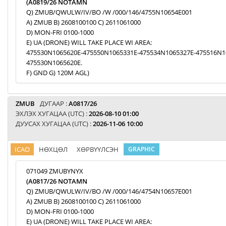
(A0819/26 NOTAMN
Q) ZMUB/QWULW/IV/BO /W /000/146/4755N10654E001
A) ZMUB B) 2608100100 C) 2611061000
D) MON-FRI 0100-1000
E) UA (DRONE) WILL TAKE PLACE WI AREA:
475530N1065620E-475550N1065331E-475534N1065327E-475516N1
475530N1065620E.
F) GND G) 120M AGL)
ZMUB
ДУГААР :
A0817/26
ЭХЛЭХ ХУГАЦАА (UTC) :
2026-08-10 01:00
ДУУСАХ ХУГАЦАА (UTC) :
2026-11-06 10:00
ICAO
НӨХЦӨЛ
ХӨРВҮҮЛСЭН
GRAPHIC
071049 ZMUBYNYX
(A0817/26 NOTAMN
Q) ZMUB/QWULW/IV/BO /W /000/146/4754N10657E001
A) ZMUB B) 2608100100 C) 2611061000
D) MON-FRI 0100-1000
E) UA (DRONE) WILL TAKE PLACE WI AREA: