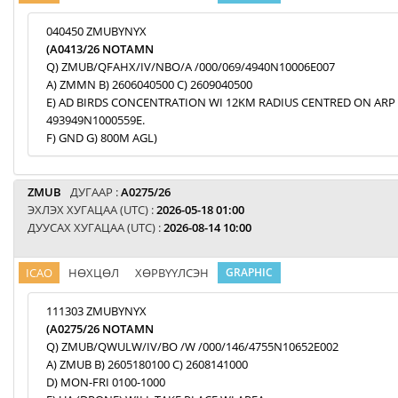
040450 ZMUBYNYX
(A0413/26 NOTAMN
Q) ZMUB/QFAHX/IV/NBO/A /000/069/4940N10006E007
A) ZMMN B) 2606040500 C) 2609040500
E) AD BIRDS CONCENTRATION WI 12KM RADIUS CENTRED ON ARP
493949N1000559E.
F) GND G) 800M AGL)
ZMUB
ДУГААР :
A0275/26
ЭХЛЭХ ХУГАЦАА (UTC) :
2026-05-18 01:00
ДУУСАХ ХУГАЦАА (UTC) :
2026-08-14 10:00
ICAO
НӨХЦӨЛ
ХӨРВҮҮЛСЭН
GRAPHIC
111303 ZMUBYNYX
(A0275/26 NOTAMN
Q) ZMUB/QWULW/IV/BO /W /000/146/4755N10652E002
A) ZMUB B) 2605180100 C) 2608141000
D) MON-FRI 0100-1000