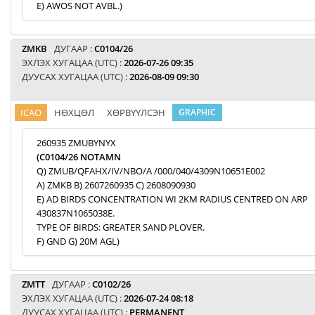
E) AWOS NOT AVBL.)
ZMKB
ДУГААР :
C0104/26
ЭХЛЭХ ХУГАЦАА (UTC) :
2026-07-26 09:35
ДУУСАХ ХУГАЦАА (UTC) :
2026-08-09 09:30
ICAO
НӨХЦӨЛ
ХӨРВҮҮЛСЭН
GRAPHIC
260935 ZMUBYNYX
(C0104/26 NOTAMN
Q) ZMUB/QFAHX/IV/NBO/A /000/040/4309N10651E002
A) ZMKB B) 2607260935 C) 2608090930
E) AD BIRDS CONCENTRATION WI 2KM RADIUS CENTRED ON ARP
430837N1065038E.
TYPE OF BIRDS: GREATER SAND PLOVER.
F) GND G) 20M AGL)
ZMTT
ДУГААР :
C0102/26
ЭХЛЭХ ХУГАЦАА (UTC) :
2026-07-24 08:18
ДУУСАХ ХУГАЦАА (UTC) :
PERMANENT