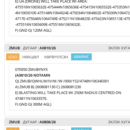
E) UA (DRONE) WILL TAKE PLACE WI AREA:
475516N1065632E-475444N1065636E-475415N1065532E-475353N1
4N1065010E-475148N1064924E-475034N1064802E-475030N106472
4717E-475046N1064749E-475211N1064825E-475423N1065113E-47
-475516N1065609E-475516N1065632E.
F) GND G) 120M AGL)
ZMUB
ДУГААР :
A0810/26
ЭХЛЭХ ХУГА
ICAO
НӨХЦӨЛ
ХӨРВҮҮЛСЭН
GRAPHIC
070950 ZMUBYNYX
(A0810/26 NOTAMN
Q) ZMUB/QWHLW/IV/M /W /000/152/4748N10634E001
A) ZMUB B) 2608081130 C) 2608081230
E) BLASTING WILL TAKE PLACE WI 250M RADIUS CENTRED ON
474811N1063357E.
F) GND G) 300M AGL)
ZMUB
ДУГААР :
A0808/26
ЭХЛЭХ ХУГА