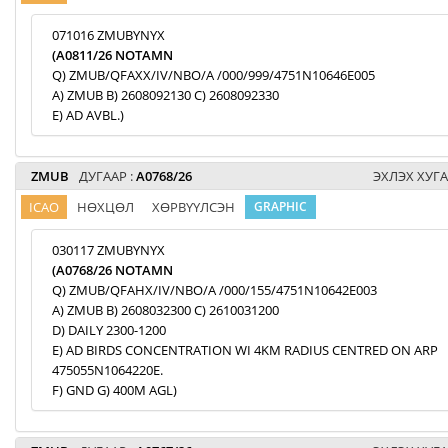
071016 ZMUBYNYX
(A0811/26 NOTAMN
Q) ZMUB/QFAXX/IV/NBO/A /000/999/4751N10646E005
A) ZMUB B) 2608092130 C) 2608092330
E) AD AVBL.)
ZMUB
ДУГААР :
A0768/26
ЭХЛЭХ ХУГА
ICAO
НӨХЦӨЛ
ХӨРВҮҮЛСЭН
GRAPHIC
030117 ZMUBYNYX
(A0768/26 NOTAMN
Q) ZMUB/QFAHX/IV/NBO/A /000/155/4751N10642E003
A) ZMUB B) 2608032300 C) 2610031200
D) DAILY 2300-1200
E) AD BIRDS CONCENTRATION WI 4KM RADIUS CENTRED ON ARP
475055N1064220E.
F) GND G) 400M AGL)