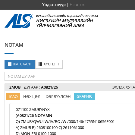
Үндсэн нүүр
|
Нэвтрэх
ИРГЭНИЙ НИСЭХИЙН ҮНДЭСНИЙ ТӨВ ТӨХХК
НИСЭХИЙН МЭДЭЭЛЛИЙН
ҮЙЛЧИЛГЭЭНИЙ АЛБА
NOTAM
ЖАГСААЛТ
ХҮСНЭГТ
ZMUB
ДУГААР :
A0821/26
ЭХЛЭХ ХУГА
ICAO
НӨХЦӨЛ
ХӨРВҮҮЛСЭН
GRAPHIC
071100 ZMUBYNYX
(A0821/26 NOTAMN
Q) ZMUB/QWULW/IV/BO /W /000/146/4755N10656E001
A) ZMUB B) 2608100100 C) 2611061000
D) MON-FRI 0100-1000