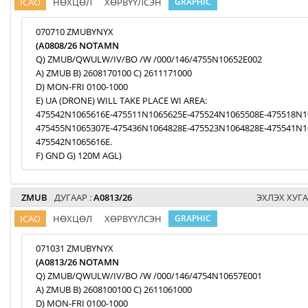
ICAO
НӨХЦӨЛ
ХӨРВҮҮЛСЭН
GRAPHIC
070710 ZMUBYNYX
(A0808/26 NOTAMN
Q) ZMUB/QWULW/IV/BO /W /000/146/4755N10652E002
A) ZMUB B) 2608170100 C) 2611171000
D) MON-FRI 0100-1000
E) UA (DRONE) WILL TAKE PLACE WI AREA:
475542N1065616E-475511N1065625E-475524N1065508E-475518N1
475455N1065307E-475436N1064828E-475523N1064828E-475541N1
475542N1065616E.
F) GND G) 120M AGL)
ZMUB
ДУГААР :
A0813/26
ЭХЛЭХ ХУГА
ICAO
НӨХЦӨЛ
ХӨРВҮҮЛСЭН
GRAPHIC
071031 ZMUBYNYX
(A0813/26 NOTAMN
Q) ZMUB/QWULW/IV/BO /W /000/146/4754N10657E001
A) ZMUB B) 2608100100 C) 2611061000
D) MON-FRI 0100-1000