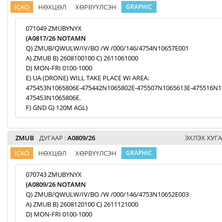
ICAO
НӨХЦӨЛ
ХӨРВҮҮЛСЭН
GRAPHIC
071049 ZMUBYNYX
(A0817/26 NOTAMN
Q) ZMUB/QWULW/IV/BO /W /000/146/4754N10657E001
A) ZMUB B) 2608100100 C) 2611061000
D) MON-FRI 0100-1000
E) UA (DRONE) WILL TAKE PLACE WI AREA:
475453N1065806E-475442N1065802E-475507N1065613E-475516N1
475453N1065806E.
F) GND G) 120M AGL)
ZMUB
ДУГААР :
A0809/26
ЭХЛЭХ ХУГА
ICAO
НӨХЦӨЛ
ХӨРВҮҮЛСЭН
GRAPHIC
070743 ZMUBYNYX
(A0809/26 NOTAMN
Q) ZMUB/QWULW/IV/BO /W /000/146/4753N10652E003
A) ZMUB B) 2608120100 C) 2611121000
D) MON-FRI 0100-1000