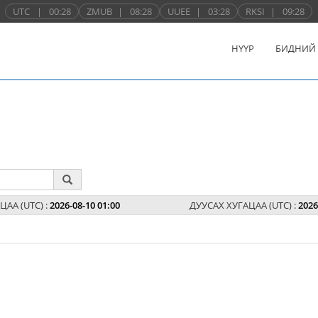
UTC
|
00:28
ZMUB
|
08:28
UUEE
|
03:28
RKSI
|
09:28
НҮҮР
БИДНИЙ
ЦАА (UTC) :
2026-08-10 01:00
ДУУСАХ ХУГАЦАА (UTC) :
2026