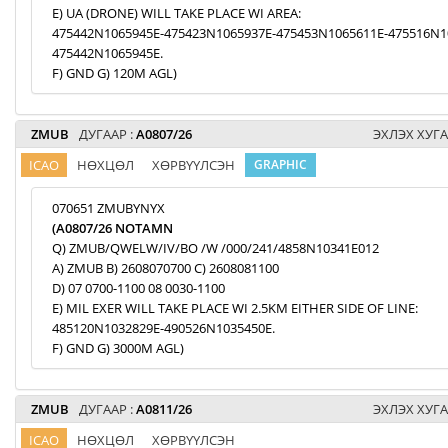
E) UA (DRONE) WILL TAKE PLACE WI AREA:
475442N1065945E-475423N1065937E-475453N1065611E-475516N1
475442N1065945E.
F) GND G) 120M AGL)
ZMUB
ДУГААР :
A0807/26
ЭХЛЭХ ХУГА
ICAO
НӨХЦӨЛ
ХӨРВҮҮЛСЭН
GRAPHIC
070651 ZMUBYNYX
(A0807/26 NOTAMN
Q) ZMUB/QWELW/IV/BO /W /000/241/4858N10341E012
A) ZMUB B) 2608070700 C) 2608081100
D) 07 0700-1100 08 0030-1100
E) MIL EXER WILL TAKE PLACE WI 2.5KM EITHER SIDE OF LINE:
485120N1032829E-490526N1035450E.
F) GND G) 3000M AGL)
ZMUB
ДУГААР :
A0811/26
ЭХЛЭХ ХУГА
ICAO
НӨХЦӨЛ
ХӨРВҮҮЛСЭН