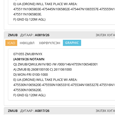
E) UA (DRONE) WILL TAKE PLACE WI AREA:
475511N1065803E-475445N1065802E-475447N1065557E-475555N1
475511N1065803E.
F) GND G) 120M AGL)
ZMUB
ДУГААР :
A0819/26
ЭХЛЭХ ХУГА
ICAO
НӨХЦӨЛ
ХӨРВҮҮЛСЭН
GRAPHIC
071055 ZMUBYNYX
(A0819/26 NOTAMN
Q) ZMUB/QWULW/IV/BO /W /000/146/4755N10654E001
A) ZMUB B) 2608100100 C) 2611061000
D) MON-FRI 0100-1000
E) UA (DRONE) WILL TAKE PLACE WI AREA:
475530N1065620E-475550N1065331E-475534N1065327E-475516N1
475530N1065620E.
F) GND G) 120M AGL)
ZMUB
ДУГААР :
A0817/26
ЭХЛЭХ ХУГА