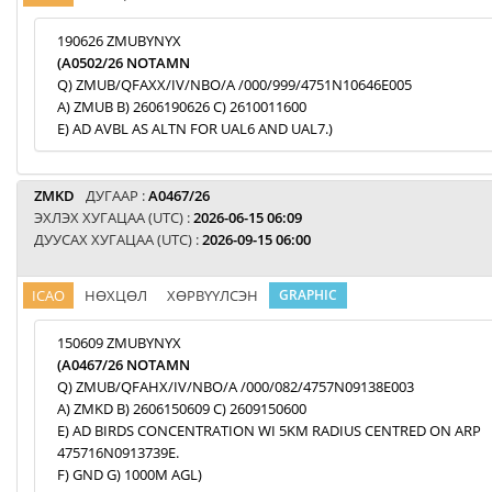
190626 ZMUBYNYX
(A0502/26 NOTAMN
Q) ZMUB/QFAXX/IV/NBO/A /000/999/4751N10646E005
A) ZMUB B) 2606190626 C) 2610011600
E) AD AVBL AS ALTN FOR UAL6 AND UAL7.)
ZMKD
ДУГААР :
A0467/26
ЭХЛЭХ ХУГАЦАА (UTC) :
2026-06-15 06:09
ДУУСАХ ХУГАЦАА (UTC) :
2026-09-15 06:00
ICAO
НӨХЦӨЛ
ХӨРВҮҮЛСЭН
GRAPHIC
150609 ZMUBYNYX
(A0467/26 NOTAMN
Q) ZMUB/QFAHX/IV/NBO/A /000/082/4757N09138E003
A) ZMKD B) 2606150609 C) 2609150600
E) AD BIRDS CONCENTRATION WI 5KM RADIUS CENTRED ON ARP
475716N0913739E.
F) GND G) 1000M AGL)