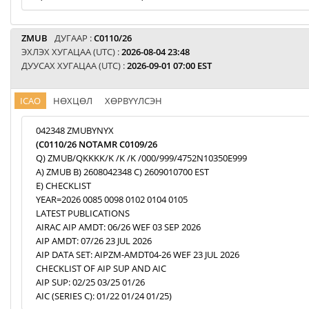
ZMUB
ДУГААР :
C0110/26
ЭХЛЭХ ХУГАЦАА (UTC) :
2026-08-04 23:48
ДУУСАХ ХУГАЦАА (UTC) :
2026-09-01 07:00 EST
ICAO
НӨХЦӨЛ
ХӨРВҮҮЛСЭН
042348 ZMUBYNYX
(C0110/26 NOTAMR C0109/26
Q) ZMUB/QKKKK/K /K /K /000/999/4752N10350E999
A) ZMUB B) 2608042348 C) 2609010700 EST
E) CHECKLIST
YEAR=2026 0085 0098 0102 0104 0105
LATEST PUBLICATIONS
AIRAC AIP AMDT: 06/26 WEF 03 SEP 2026
AIP AMDT: 07/26 23 JUL 2026
AIP DATA SET: AIPZM-AMDT04-26 WEF 23 JUL 2026
CHECKLIST OF AIP SUP AND AIC
AIP SUP: 02/25 03/25 01/26
AIC (SERIES C): 01/22 01/24 01/25)