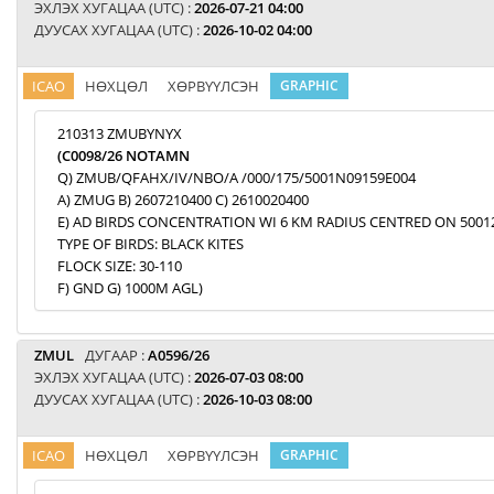
ЭХЛЭХ ХУГАЦАА (UTC) :
2026-07-21 04:00
ДУУСАХ ХУГАЦАА (UTC) :
2026-10-02 04:00
ICAO
НӨХЦӨЛ
ХӨРВҮҮЛСЭН
GRAPHIC
210313 ZMUBYNYX
(C0098/26 NOTAMN
Q) ZMUB/QFAHX/IV/NBO/A /000/175/5001N09159E004
A) ZMUG B) 2607210400 C) 2610020400
E) AD BIRDS CONCENTRATION WI 6 KM RADIUS CENTRED ON 5001
TYPE OF BIRDS: BLACK KITES
FLOCK SIZE: 30-110
F) GND G) 1000M AGL)
ZMUL
ДУГААР :
A0596/26
ЭХЛЭХ ХУГАЦАА (UTC) :
2026-07-03 08:00
ДУУСАХ ХУГАЦАА (UTC) :
2026-10-03 08:00
ICAO
НӨХЦӨЛ
ХӨРВҮҮЛСЭН
GRAPHIC