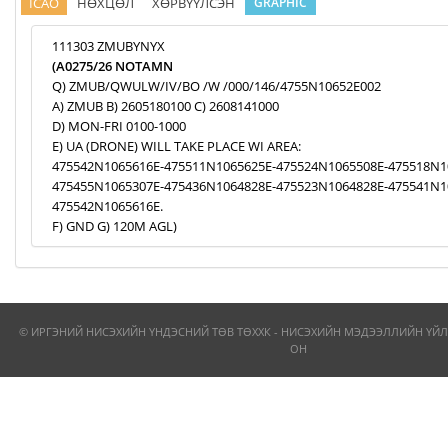
ICAO
НӨХЦӨЛ
ХӨРВҮҮЛСЭН
GRAPHIC
111303 ZMUBYNYX
(A0275/26 NOTAMN
Q) ZMUB/QWULW/IV/BO /W /000/146/4755N10652E002
A) ZMUB B) 2605180100 C) 2608141000
D) MON-FRI 0100-1000
E) UA (DRONE) WILL TAKE PLACE WI AREA:
475542N1065616E-475511N1065625E-475524N1065508E-475518N1
475455N1065307E-475436N1064828E-475523N1064828E-475541N1
475542N1065616E.
F) GND G) 120M AGL)
© ИРГЭНИЙ НИСЭХИЙН ҮНДЭСНИЙ ТӨВ ТӨХХК - НИСЭХИЙН МЭДЭЭЛЛИЙН ҮЙЛ
ОН