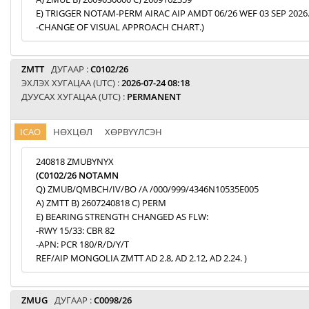
E) TRIGGER NOTAM-PERM AIRAC AIP AMDT 06/26 WEF 03 SEP 2026
-CHANGE OF VISUAL APPROACH CHART.)
ZMTT
ДУГААР :
C0102/26
ЭХЛЭХ ХУГАЦАА (UTC) :
2026-07-24 08:18
ДУУСАХ ХУГАЦАА (UTC) :
PERMANENT
ICAO
НӨХЦӨЛ
ХӨРВҮҮЛСЭН
240818 ZMUBYNYX
(C0102/26 NOTAMN
Q) ZMUB/QMBCH/IV/BO /A /000/999/4346N10535E005
A) ZMTT B) 2607240818 C) PERM
E) BEARING STRENGTH CHANGED AS FLW:
-RWY 15/33: CBR 82
-APN: PCR 180/R/D/Y/T
REF/AIP MONGOLIA ZMTT AD 2.8, AD 2.12, AD 2.24. )
ZMUG
ДУГААР :
C0098/26