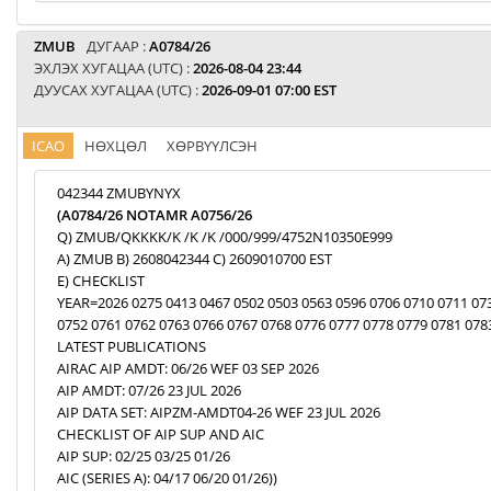
ZMUB
ДУГААР :
A0784/26
ЭХЛЭХ ХУГАЦАА (UTC) :
2026-08-04 23:44
ДУУСАХ ХУГАЦАА (UTC) :
2026-09-01 07:00 EST
ICAO
НӨХЦӨЛ
ХӨРВҮҮЛСЭН
042344 ZMUBYNYX
(A0784/26 NOTAMR A0756/26
Q) ZMUB/QKKKK/K /K /K /000/999/4752N10350E999
A) ZMUB B) 2608042344 C) 2609010700 EST
E) CHECKLIST
YEAR=2026 0275 0413 0467 0502 0503 0563 0596 0706 0710 0711 07
0752 0761 0762 0763 0766 0767 0768 0776 0777 0778 0779 0781 078
LATEST PUBLICATIONS
AIRAC AIP AMDT: 06/26 WEF 03 SEP 2026
AIP AMDT: 07/26 23 JUL 2026
AIP DATA SET: AIPZM-AMDT04-26 WEF 23 JUL 2026
CHECKLIST OF AIP SUP AND AIC
AIP SUP: 02/25 03/25 01/26
AIC (SERIES A): 04/17 06/20 01/26))