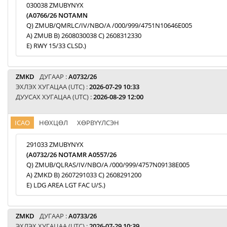
030038 ZMUBYNYX
(A0766/26 NOTAMN
Q) ZMUB/QMRLC/IV/NBO/A /000/999/4751N10646E005
A) ZMUB B) 2608030038 C) 2608312330
E) RWY 15/33 CLSD.)
ZMKD
ДУГААР :
A0732/26
ЭХЛЭХ ХУГАЦАА (UTC) :
2026-07-29 10:33
ДУУСАХ ХУГАЦАА (UTC) :
2026-08-29 12:00
ICAO
НӨХЦӨЛ
ХӨРВҮҮЛСЭН
291033 ZMUBYNYX
(A0732/26 NOTAMR A0557/26
Q) ZMUB/QLRAS/IV/NBO/A /000/999/4757N09138E005
A) ZMKD B) 2607291033 C) 2608291200
E) LDG AREA LGT FAC U/S.)
ZMKD
ДУГААР :
A0733/26
ЭХЛЭХ ХУГАЦАА (UTC) :
2026-07-29 10:39