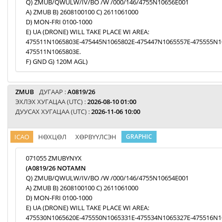
Q) ZMUB/QWULW/IV/BO /W /000/146/4755N10656E001
A) ZMUB B) 2608100100 C) 2611061000
D) MON-FRI 0100-1000
E) UA (DRONE) WILL TAKE PLACE WI AREA:
475511N1065803E-475445N1065802E-475447N1065557E-475555N1
475511N1065803E.
F) GND G) 120M AGL)
ZMUB
ДУГААР :
A0819/26
ЭХЛЭХ ХУГАЦАА (UTC) :
2026-08-10 01:00
ДУУСАХ ХУГАЦАА (UTC) :
2026-11-06 10:00
ICAO
НӨХЦӨЛ
ХӨРВҮҮЛСЭН
GRAPHIC
071055 ZMUBYNYX
(A0819/26 NOTAMN
Q) ZMUB/QWULW/IV/BO /W /000/146/4755N10654E001
A) ZMUB B) 2608100100 C) 2611061000
D) MON-FRI 0100-1000
E) UA (DRONE) WILL TAKE PLACE WI AREA:
475530N1065620E-475550N1065331E-475534N1065327E-475516N1