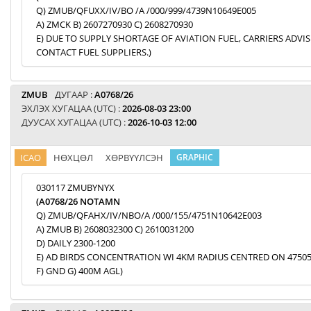
Q) ZMUB/QFUXX/IV/BO /A /000/999/4739N10649E005
A) ZMCK B) 2607270930 C) 2608270930
E) DUE TO SUPPLY SHORTAGE OF AVIATION FUEL, CARRIERS ADVI
CONTACT FUEL SUPPLIERS.)
ZMUB
ДУГААР :
A0768/26
ЭХЛЭХ ХУГАЦАА (UTC) :
2026-08-03 23:00
ДУУСАХ ХУГАЦАА (UTC) :
2026-10-03 12:00
ICAO
НӨХЦӨЛ
ХӨРВҮҮЛСЭН
GRAPHIC
030117 ZMUBYNYX
(A0768/26 NOTAMN
Q) ZMUB/QFAHX/IV/NBO/A /000/155/4751N10642E003
A) ZMUB B) 2608032300 C) 2610031200
D) DAILY 2300-1200
E) AD BIRDS CONCENTRATION WI 4KM RADIUS CENTRED ON 47505
F) GND G) 400M AGL)