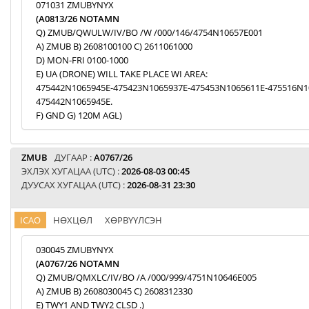
071031 ZMUBYNYX
(A0813/26 NOTAMN
Q) ZMUB/QWULW/IV/BO /W /000/146/4754N10657E001
A) ZMUB B) 2608100100 C) 2611061000
D) MON-FRI 0100-1000
E) UA (DRONE) WILL TAKE PLACE WI AREA:
475442N1065945E-475423N1065937E-475453N1065611E-475516N1
475442N1065945E.
F) GND G) 120M AGL)
ZMUB
ДУГААР :
A0767/26
ЭХЛЭХ ХУГАЦАА (UTC) :
2026-08-03 00:45
ДУУСАХ ХУГАЦАА (UTC) :
2026-08-31 23:30
ICAO
НӨХЦӨЛ
ХӨРВҮҮЛСЭН
030045 ZMUBYNYX
(A0767/26 NOTAMN
Q) ZMUB/QMXLC/IV/BO /A /000/999/4751N10646E005
A) ZMUB B) 2608030045 C) 2608312330
E) TWY1 AND TWY2 CLSD .)