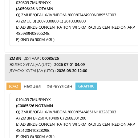
030309 ZMUBYNYX
(A0596/26 NOTAMN
Q) ZMUB/QFAHX/IV/NBO/A /000/074/4900N08955E003
A) ZMUL B) 2607030800 C) 2610030800
E) AD BIRDS CONCENTRATION WI 5KM RADIUS CENTRED ON ARP
485939N0895524E.
F) GND G) 500M AGL)
ZMBN
ДУГААР :
C0085/26
ЭХЛЭХ ХУГАЦАА (UTC) :
2026-07-01 04:09
ДУУСАХ ХУГАЦАА (UTC) :
2026-08-30 12:00
ICAO
НӨХЦӨЛ
ХӨРВҮҮЛСЭН
GRAPHIC
010409 ZMUBYNYX
(C0085/26 NOTAMN
Q) ZMUB/QFAHX/IV/NBO/A /000/054/4851N10328E003
A) ZMBN B) 2607010409 C) 2608301200
E) AD BIRDS CONCENTRATION WI 5KM RADIUS CENTRED ON ARP
485120N1032829E.
F) GND G) 300M AGL)