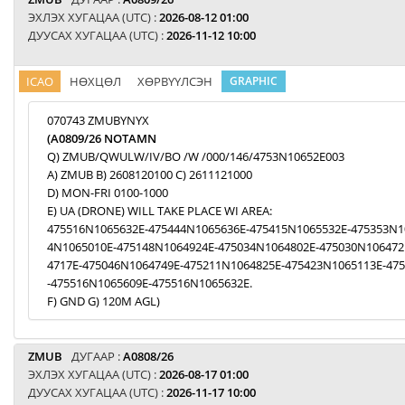
ЭХЛЭХ ХУГАЦАА (UTC) :
2026-08-12 01:00
ДУУСАХ ХУГАЦАА (UTC) :
2026-11-12 10:00
ICAO
НӨХЦӨЛ
ХӨРВҮҮЛСЭН
GRAPHIC
070743 ZMUBYNYX
(A0809/26 NOTAMN
Q) ZMUB/QWULW/IV/BO /W /000/146/4753N10652E003
A) ZMUB B) 2608120100 C) 2611121000
D) MON-FRI 0100-1000
E) UA (DRONE) WILL TAKE PLACE WI AREA:
475516N1065632E-475444N1065636E-475415N1065532E-475353N1
4N1065010E-475148N1064924E-475034N1064802E-475030N106472
4717E-475046N1064749E-475211N1064825E-475423N1065113E-47
-475516N1065609E-475516N1065632E.
F) GND G) 120M AGL)
ZMUB
ДУГААР :
A0808/26
ЭХЛЭХ ХУГАЦАА (UTC) :
2026-08-17 01:00
ДУУСАХ ХУГАЦАА (UTC) :
2026-11-17 10:00