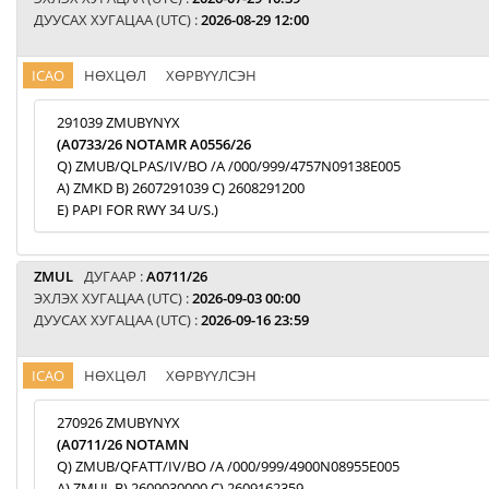
ДУУСАХ ХУГАЦАА (UTC) :
2026-08-29 12:00
ICAO
НӨХЦӨЛ
ХӨРВҮҮЛСЭН
291039 ZMUBYNYX
(A0733/26 NOTAMR A0556/26
Q) ZMUB/QLPAS/IV/BO /A /000/999/4757N09138E005
A) ZMKD B) 2607291039 C) 2608291200
E) PAPI FOR RWY 34 U/S.)
ZMUL
ДУГААР :
A0711/26
ЭХЛЭХ ХУГАЦАА (UTC) :
2026-09-03 00:00
ДУУСАХ ХУГАЦАА (UTC) :
2026-09-16 23:59
ICAO
НӨХЦӨЛ
ХӨРВҮҮЛСЭН
270926 ZMUBYNYX
(A0711/26 NOTAMN
Q) ZMUB/QFATT/IV/BO /A /000/999/4900N08955E005
A) ZMUL B) 2609030000 C) 2609162359