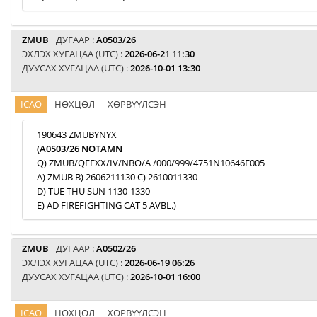
ZMUB
ДУГААР :
A0503/26
ЭХЛЭХ ХУГАЦАА (UTC) :
2026-06-21 11:30
ДУУСАХ ХУГАЦАА (UTC) :
2026-10-01 13:30
ICAO
НӨХЦӨЛ
ХӨРВҮҮЛСЭН
190643 ZMUBYNYX
(A0503/26 NOTAMN
Q) ZMUB/QFFXX/IV/NBO/A /000/999/4751N10646E005
A) ZMUB B) 2606211130 C) 2610011330
D) TUE THU SUN 1130-1330
E) AD FIREFIGHTING CAT 5 AVBL.)
ZMUB
ДУГААР :
A0502/26
ЭХЛЭХ ХУГАЦАА (UTC) :
2026-06-19 06:26
ДУУСАХ ХУГАЦАА (UTC) :
2026-10-01 16:00
ICAO
НӨХЦӨЛ
ХӨРВҮҮЛСЭН