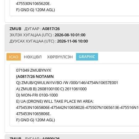
475530N1065620E.
F) GND G) 120M AGL)
ZMUB
ДУГААР :
A0817/26
ЭХЛЭХ ХУГАЦАА (UTC) :
2026-08-10 01:00
ДУУСАХ ХУГАЦАА (UTC) :
2026-11-06 10:00
ICAO
НӨХЦӨЛ
ХӨРВҮҮЛСЭН
GRAPHIC
071049 ZMUBYNYX
(A0817/26 NOTAMN
Q) ZMUB/QWULW/IV/BO /W /000/146/4754N10657E001
A) ZMUB B) 2608100100 C) 2611061000
D) MON-FRI 0100-1000
E) UA (DRONE) WILL TAKE PLACE WI AREA:
475453N1065806E-475442N1065802E-475507N1065613E-475516N1
475453N1065806E.
F) GND G) 120M AGL)
ZMUB
ДУГААР :
A0809/26