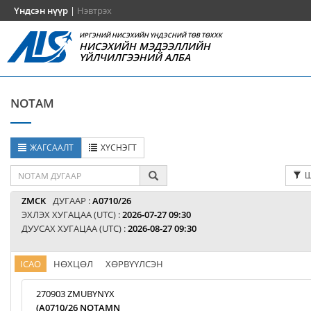
Үндсэн нүүр
|
Нэвтрэх
ИРГЭНИЙ НИСЭХИЙН ҮНДЭСНИЙ ТӨВ ТӨХХК
НИСЭХИЙН МЭДЭЭЛЛИЙН
ҮЙЛЧИЛГЭЭНИЙ АЛБА
NOTAM
ЖАГСААЛТ
ХҮСНЭГТ
Ш
ZMCK
ДУГААР :
A0710/26
ЭХЛЭХ ХУГАЦАА (UTC) :
2026-07-27 09:30
ДУУСАХ ХУГАЦАА (UTC) :
2026-08-27 09:30
ICAO
НӨХЦӨЛ
ХӨРВҮҮЛСЭН
270903 ZMUBYNYX
(A0710/26 NOTAMN