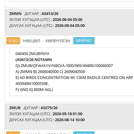
ZMMN
ДУГААР :
A0413/26
ЭХЛЭХ ХУГАЦАА (UTC) :
2026-06-04 05:00
ДУУСАХ ХУГАЦАА (UTC) :
2026-09-04 05:00
ICAO
НӨХЦӨЛ
ХӨРВҮҮЛСЭН
GRAPHIC
040450 ZMUBYNYX
(A0413/26 NOTAMN
Q) ZMUB/QFAHX/IV/NBO/A /000/069/4940N10006E007
A) ZMMN B) 2606040500 C) 2609040500
E) AD BIRDS CONCENTRATION WI 12KM RADIUS CENTRED ON ARP
493949N1000559E.
F) GND G) 800M AGL)
ZMUB
ДУГААР :
A0275/26
ЭХЛЭХ ХУГАЦАА (UTC) :
2026-05-18 01:00
ДУУСАХ ХУГАЦАА (UTC) :
2026-08-14 10:00