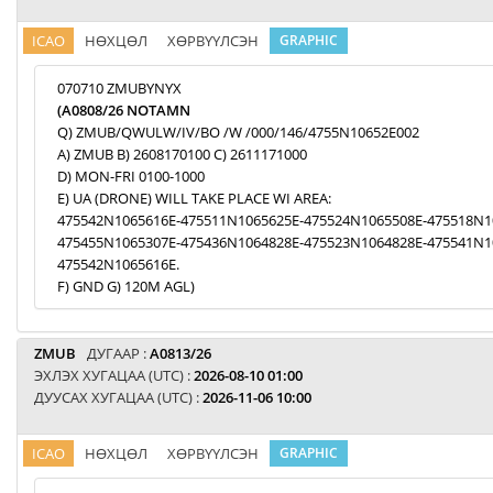
ICAO
НӨХЦӨЛ
ХӨРВҮҮЛСЭН
GRAPHIC
070710 ZMUBYNYX
(A0808/26 NOTAMN
Q) ZMUB/QWULW/IV/BO /W /000/146/4755N10652E002
A) ZMUB B) 2608170100 C) 2611171000
D) MON-FRI 0100-1000
E) UA (DRONE) WILL TAKE PLACE WI AREA:
475542N1065616E-475511N1065625E-475524N1065508E-475518N1
475455N1065307E-475436N1064828E-475523N1064828E-475541N1
475542N1065616E.
F) GND G) 120M AGL)
ZMUB
ДУГААР :
A0813/26
ЭХЛЭХ ХУГАЦАА (UTC) :
2026-08-10 01:00
ДУУСАХ ХУГАЦАА (UTC) :
2026-11-06 10:00
ICAO
НӨХЦӨЛ
ХӨРВҮҮЛСЭН
GRAPHIC