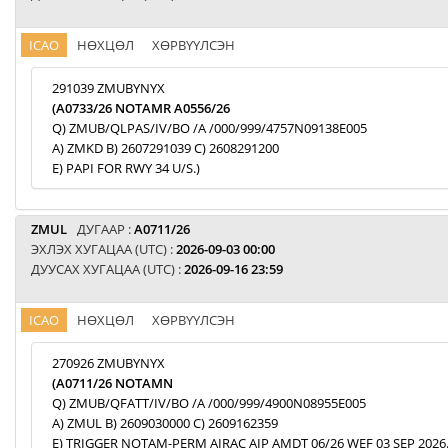
ICAO
НӨХЦӨЛ
ХӨРВҮҮЛСЭН
291039 ZMUBYNYX
(A0733/26 NOTAMR A0556/26
Q) ZMUB/QLPAS/IV/BO /A /000/999/4757N09138E005
A) ZMKD B) 2607291039 C) 2608291200
E) PAPI FOR RWY 34 U/S.)
ZMUL
ДУГААР :
A0711/26
ЭХЛЭХ ХУГАЦАА (UTC) :
2026-09-03 00:00
ДУУСАХ ХУГАЦАА (UTC) :
2026-09-16 23:59
ICAO
НӨХЦӨЛ
ХӨРВҮҮЛСЭН
270926 ZMUBYNYX
(A0711/26 NOTAMN
Q) ZMUB/QFATT/IV/BO /A /000/999/4900N08955E005
A) ZMUL B) 2609030000 C) 2609162359
E) TRIGGER NOTAM-PERM AIRAC AIP AMDT 06/26 WEF 03 SEP 2026