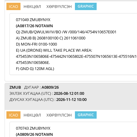
ICAO
НӨХЦӨЛ
ХӨРВҮҮЛСЭН
GRAPHIC
071049 ZMUBYNYX
(A0817/26 NOTAMN
Q) ZMUB/QWULW/IV/BO /W /000/146/4754N10657E001
A) ZMUB B) 2608100100 C) 2611061000
D) MON-FRI 0100-1000
E) UA (DRONE) WILL TAKE PLACE WI AREA:
475453N1065806E-475442N1065802E-475507N1065613E-475516N1
475453N1065806E.
F) GND G) 120M AGL)
ZMUB
ДУГААР :
A0809/26
ЭХЛЭХ ХУГАЦАА (UTC) :
2026-08-12 01:00
ДУУСАХ ХУГАЦАА (UTC) :
2026-11-12 10:00
ICAO
НӨХЦӨЛ
ХӨРВҮҮЛСЭН
GRAPHIC
070743 ZMUBYNYX
(A0809/26 NOTAMN