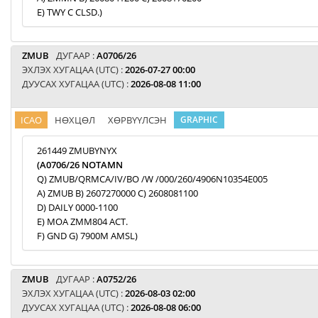
E) TWY C CLSD.)
ZMUB
ДУГААР :
A0706/26
ЭХЛЭХ ХУГАЦАА (UTC) :
2026-07-27 00:00
ДУУСАХ ХУГАЦАА (UTC) :
2026-08-08 11:00
ICAO
НӨХЦӨЛ
ХӨРВҮҮЛСЭН
GRAPHIC
261449 ZMUBYNYX
(A0706/26 NOTAMN
Q) ZMUB/QRMCA/IV/BO /W /000/260/4906N10354E005
A) ZMUB B) 2607270000 C) 2608081100
D) DAILY 0000-1100
E) MOA ZMM804 ACT.
F) GND G) 7900M AMSL)
ZMUB
ДУГААР :
A0752/26
ЭХЛЭХ ХУГАЦАА (UTC) :
2026-08-03 02:00
ДУУСАХ ХУГАЦАА (UTC) :
2026-08-08 06:00