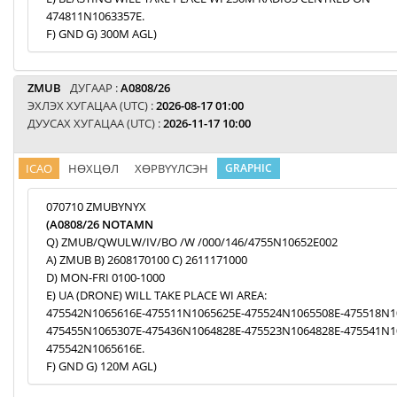
474811N1063357E.
F) GND G) 300M AGL)
ZMUB
ДУГААР :
A0808/26
ЭХЛЭХ ХУГАЦАА (UTC) :
2026-08-17 01:00
ДУУСАХ ХУГАЦАА (UTC) :
2026-11-17 10:00
ICAO
НӨХЦӨЛ
ХӨРВҮҮЛСЭН
GRAPHIC
070710 ZMUBYNYX
(A0808/26 NOTAMN
Q) ZMUB/QWULW/IV/BO /W /000/146/4755N10652E002
A) ZMUB B) 2608170100 C) 2611171000
D) MON-FRI 0100-1000
E) UA (DRONE) WILL TAKE PLACE WI AREA:
475542N1065616E-475511N1065625E-475524N1065508E-475518N1
475455N1065307E-475436N1064828E-475523N1064828E-475541N1
475542N1065616E.
F) GND G) 120M AGL)