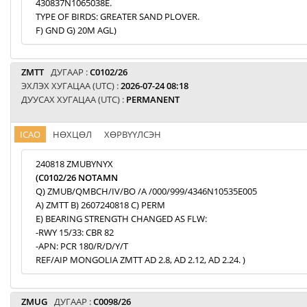
430837N1065038E.
TYPE OF BIRDS: GREATER SAND PLOVER.
F) GND G) 20M AGL)
ZMTT
ДУГААР :
C0102/26
ЭХЛЭХ ХУГАЦАА (UTC) :
2026-07-24 08:18
ДУУСАХ ХУГАЦАА (UTC) :
PERMANENT
ICAO
НӨХЦӨЛ
ХӨРВҮҮЛСЭН
240818 ZMUBYNYX
(C0102/26 NOTAMN
Q) ZMUB/QMBCH/IV/BO /A /000/999/4346N10535E005
A) ZMTT B) 2607240818 C) PERM
E) BEARING STRENGTH CHANGED AS FLW:
-RWY 15/33: CBR 82
-APN: PCR 180/R/D/Y/T
REF/AIP MONGOLIA ZMTT AD 2.8, AD 2.12, AD 2.24. )
ZMUG
ДУГААР :
C0098/26