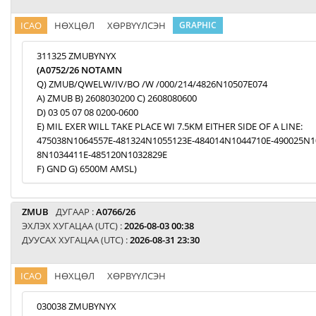
ICAO
НӨХЦӨЛ
ХӨРВҮҮЛСЭН
GRAPHIC
311325 ZMUBYNYX
(A0752/26 NOTAMN
Q) ZMUB/QWELW/IV/BO /W /000/214/4826N10507E074
A) ZMUB B) 2608030200 C) 2608080600
D) 03 05 07 08 0200-0600
E) MIL EXER WILL TAKE PLACE WI 7.5KM EITHER SIDE OF A LINE:
475038N1064557E-481324N1055123E-484014N1044710E-490025N1
8N1034411E-485120N1032829E
F) GND G) 6500M AMSL)
ZMUB
ДУГААР :
A0766/26
ЭХЛЭХ ХУГАЦАА (UTC) :
2026-08-03 00:38
ДУУСАХ ХУГАЦАА (UTC) :
2026-08-31 23:30
ICAO
НӨХЦӨЛ
ХӨРВҮҮЛСЭН
030038 ZMUBYNYX