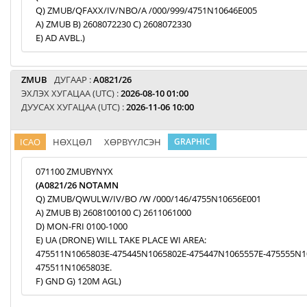
Q) ZMUB/QFAXX/IV/NBO/A /000/999/4751N10646E005
A) ZMUB B) 2608072230 C) 2608072330
E) AD AVBL.)
ZMUB
ДУГААР :
A0821/26
ЭХЛЭХ ХУГАЦАА (UTC) :
2026-08-10 01:00
ДУУСАХ ХУГАЦАА (UTC) :
2026-11-06 10:00
ICAO
НӨХЦӨЛ
ХӨРВҮҮЛСЭН
GRAPHIC
071100 ZMUBYNYX
(A0821/26 NOTAMN
Q) ZMUB/QWULW/IV/BO /W /000/146/4755N10656E001
A) ZMUB B) 2608100100 C) 2611061000
D) MON-FRI 0100-1000
E) UA (DRONE) WILL TAKE PLACE WI AREA:
475511N1065803E-475445N1065802E-475447N1065557E-475555N1
475511N1065803E.
F) GND G) 120M AGL)