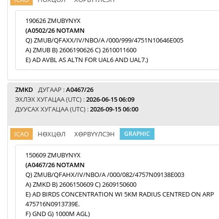
190626 ZMUBYNYX
(A0502/26 NOTAMN
Q) ZMUB/QFAXX/IV/NBO/A /000/999/4751N10646E005
A) ZMUB B) 2606190626 C) 2610011600
E) AD AVBL AS ALTN FOR UAL6 AND UAL7.)
ZMKD
ДУГААР :
A0467/26
ЭХЛЭХ ХУГАЦАА (UTC) :
2026-06-15 06:09
ДУУСАХ ХУГАЦАА (UTC) :
2026-09-15 06:00
ICAO
НӨХЦӨЛ
ХӨРВҮҮЛСЭН
GRAPHIC
150609 ZMUBYNYX
(A0467/26 NOTAMN
Q) ZMUB/QFAHX/IV/NBO/A /000/082/4757N09138E003
A) ZMKD B) 2606150609 C) 2609150600
E) AD BIRDS CONCENTRATION WI 5KM RADIUS CENTRED ON ARP
475716N0913739E.
F) GND G) 1000M AGL)