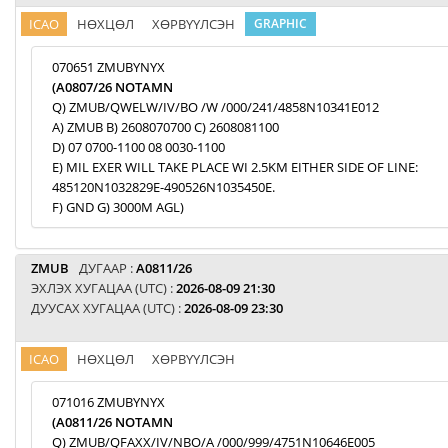
ICAO
НӨХЦӨЛ
ХӨРВҮҮЛСЭН
GRAPHIC
070651 ZMUBYNYX
(A0807/26 NOTAMN
Q) ZMUB/QWELW/IV/BO /W /000/241/4858N10341E012
A) ZMUB B) 2608070700 C) 2608081100
D) 07 0700-1100 08 0030-1100
E) MIL EXER WILL TAKE PLACE WI 2.5KM EITHER SIDE OF LINE:
485120N1032829E-490526N1035450E.
F) GND G) 3000M AGL)
ZMUB
ДУГААР :
A0811/26
ЭХЛЭХ ХУГАЦАА (UTC) :
2026-08-09 21:30
ДУУСАХ ХУГАЦАА (UTC) :
2026-08-09 23:30
ICAO
НӨХЦӨЛ
ХӨРВҮҮЛСЭН
071016 ZMUBYNYX
(A0811/26 NOTAMN
Q) ZMUB/QFAXX/IV/NBO/A /000/999/4751N10646E005