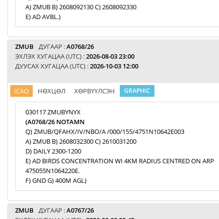
A) ZMUB B) 2608092130 C) 2608092330
E) AD AVBL.)
ZMUB
ДУГААР :
A0768/26
ЭХЛЭХ ХУГАЦАА (UTC) :
2026-08-03 23:00
ДУУСАХ ХУГАЦАА (UTC) :
2026-10-03 12:00
ICAO
НӨХЦӨЛ
ХӨРВҮҮЛСЭН
GRAPHIC
030117 ZMUBYNYX
(A0768/26 NOTAMN
Q) ZMUB/QFAHX/IV/NBO/A /000/155/4751N10642E003
A) ZMUB B) 2608032300 C) 2610031200
D) DAILY 2300-1200
E) AD BIRDS CONCENTRATION WI 4KM RADIUS CENTRED ON ARP
475055N1064220E.
F) GND G) 400M AGL)
ZMUB
ДУГААР :
A0767/26