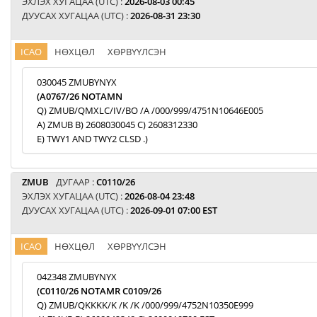
ЭХЛЭХ ХУГАЦАА (UTC) :
2026-08-03 00:45
ДУУСАХ ХУГАЦАА (UTC) :
2026-08-31 23:30
ICAO
НӨХЦӨЛ
ХӨРВҮҮЛСЭН
030045 ZMUBYNYX
(A0767/26 NOTAMN
Q) ZMUB/QMXLC/IV/BO /A /000/999/4751N10646E005
A) ZMUB B) 2608030045 C) 2608312330
E) TWY1 AND TWY2 CLSD .)
ZMUB
ДУГААР :
C0110/26
ЭХЛЭХ ХУГАЦАА (UTC) :
2026-08-04 23:48
ДУУСАХ ХУГАЦАА (UTC) :
2026-09-01 07:00 EST
ICAO
НӨХЦӨЛ
ХӨРВҮҮЛСЭН
042348 ZMUBYNYX
(C0110/26 NOTAMR C0109/26
Q) ZMUB/QKKKK/K /K /K /000/999/4752N10350E999