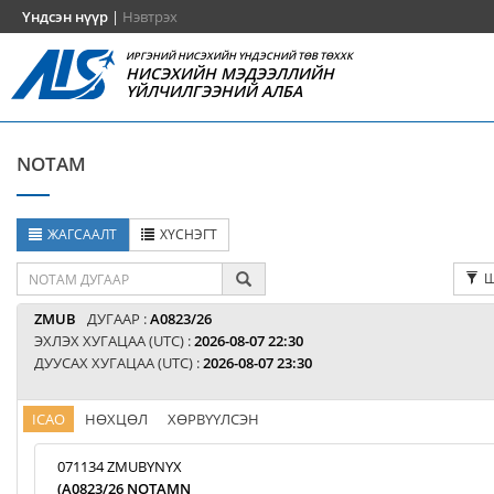
Үндсэн нүүр
|
Нэвтрэх
ИРГЭНИЙ НИСЭХИЙН ҮНДЭСНИЙ ТӨВ ТӨХХК
НИСЭХИЙН МЭДЭЭЛЛИЙН
ҮЙЛЧИЛГЭЭНИЙ АЛБА
NOTAM
ЖАГСААЛТ
ХҮСНЭГТ
Ш
ZMUB
ДУГААР :
A0823/26
ЭХЛЭХ ХУГАЦАА (UTC) :
2026-08-07 22:30
ДУУСАХ ХУГАЦАА (UTC) :
2026-08-07 23:30
ICAO
НӨХЦӨЛ
ХӨРВҮҮЛСЭН
071134 ZMUBYNYX
(A0823/26 NOTAMN