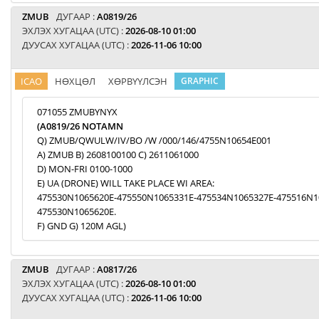
ZMUB
ДУГААР :
A0819/26
ЭХЛЭХ ХУГАЦАА (UTC) :
2026-08-10 01:00
ДУУСАХ ХУГАЦАА (UTC) :
2026-11-06 10:00
ICAO
НӨХЦӨЛ
ХӨРВҮҮЛСЭН
GRAPHIC
071055 ZMUBYNYX
(A0819/26 NOTAMN
Q) ZMUB/QWULW/IV/BO /W /000/146/4755N10654E001
A) ZMUB B) 2608100100 C) 2611061000
D) MON-FRI 0100-1000
E) UA (DRONE) WILL TAKE PLACE WI AREA:
475530N1065620E-475550N1065331E-475534N1065327E-475516N1
475530N1065620E.
F) GND G) 120M AGL)
ZMUB
ДУГААР :
A0817/26
ЭХЛЭХ ХУГАЦАА (UTC) :
2026-08-10 01:00
ДУУСАХ ХУГАЦАА (UTC) :
2026-11-06 10:00