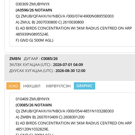
030309 ZMUBYNYX
(A0596/26 NOTAMN
Q) ZMUB/QFAHX/IV/NBO/A /000/074/4900N08955E003
A) ZMUL B) 2607030800 C) 2610030800
E) AD BIRDS CONCENTRATION WI 5KM RADIUS CENTRED ON ARP
485939N0895524E.
F) GND G) 500M AGL)
ZMBN
ДУГААР :
C0085/26
ЭХЛЭХ ХУГАЦАА (UTC) :
2026-07-01 04:09
ДУУСАХ ХУГАЦАА (UTC) :
2026-08-30 12:00
ICAO
НӨХЦӨЛ
ХӨРВҮҮЛСЭН
GRAPHIC
010409 ZMUBYNYX
(C0085/26 NOTAMN
Q) ZMUB/QFAHX/IV/NBO/A /000/054/4851N10328E003
A) ZMBN B) 2607010409 C) 2608301200
E) AD BIRDS CONCENTRATION WI 5KM RADIUS CENTRED ON ARP
485120N1032829E.