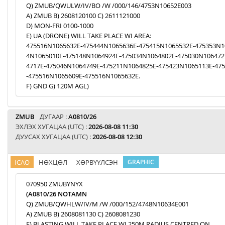
Q) ZMUB/QWULW/IV/BO /W /000/146/4753N10652E003
A) ZMUB B) 2608120100 C) 2611121000
D) MON-FRI 0100-1000
E) UA (DRONE) WILL TAKE PLACE WI AREA:
475516N1065632E-475444N1065636E-475415N1065532E-475353N1
4N1065010E-475148N1064924E-475034N1064802E-475030N106472
4717E-475046N1064749E-475211N1064825E-475423N1065113E-47
-475516N1065609E-475516N1065632E.
F) GND G) 120M AGL)
ZMUB
ДУГААР :
A0810/26
ЭХЛЭХ ХУГАЦАА (UTC) :
2026-08-08 11:30
ДУУСАХ ХУГАЦАА (UTC) :
2026-08-08 12:30
ICAO
НӨХЦӨЛ
ХӨРВҮҮЛСЭН
GRAPHIC
070950 ZMUBYNYX
(A0810/26 NOTAMN
Q) ZMUB/QWHLW/IV/M /W /000/152/4748N10634E001
A) ZMUB B) 2608081130 C) 2608081230
E) BLASTING WILL TAKE PLACE WI 250M RADIUS CENTRED ON