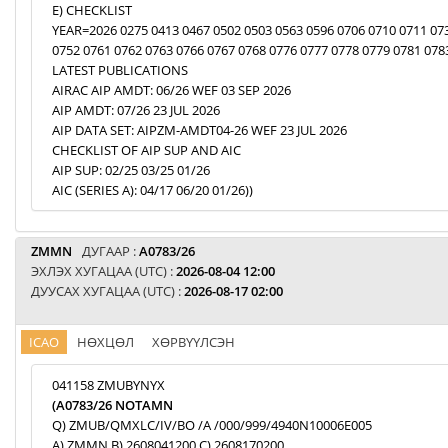
E) CHECKLIST
YEAR=2026 0275 0413 0467 0502 0503 0563 0596 0706 0710 0711 07
0752 0761 0762 0763 0766 0767 0768 0776 0777 0778 0779 0781 078
LATEST PUBLICATIONS
AIRAC AIP AMDT: 06/26 WEF 03 SEP 2026
AIP AMDT: 07/26 23 JUL 2026
AIP DATA SET: AIPZM-AMDT04-26 WEF 23 JUL 2026
CHECKLIST OF AIP SUP AND AIC
AIP SUP: 02/25 03/25 01/26
AIC (SERIES A): 04/17 06/20 01/26))
ZMMN
ДУГААР :
A0783/26
ЭХЛЭХ ХУГАЦАА (UTC) :
2026-08-04 12:00
ДУУСАХ ХУГАЦАА (UTC) :
2026-08-17 02:00
ICAO
НӨХЦӨЛ
ХӨРВҮҮЛСЭН
041158 ZMUBYNYX
(A0783/26 NOTAMN
Q) ZMUB/QMXLC/IV/BO /A /000/999/4940N10006E005
A) ZMMN B) 2608041200 C) 2608170200