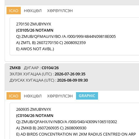
ICAO
НӨХЦӨЛ
ХӨРВҮҮЛСЭН
270150 ZMUBYNYX
(C0105/26 NOTAMN
Q) ZMUB/QFMAU/IV/BO /A /000/999/4844N09818E005
A) ZMTL B) 2607270150 C) 2608092359
E) AWOS NOT AVBL.)
ZMKB
ДУГААР :
C0104/26
ЭХЛЭХ ХУГАЦАА (UTC) :
2026-07-26 09:35
ДУУСАХ ХУГАЦАА (UTC) :
2026-08-09 09:30
ICAO
НӨХЦӨЛ
ХӨРВҮҮЛСЭН
GRAPHIC
260935 ZMUBYNYX
(C0104/26 NOTAMN
Q) ZMUB/QFAHX/IV/NBO/A /000/040/4309N10651E002
A) ZMKB B) 2607260935 C) 2608090930
E) AD BIRDS CONCENTRATION WI 2KM RADIUS CENTRED ON ARP