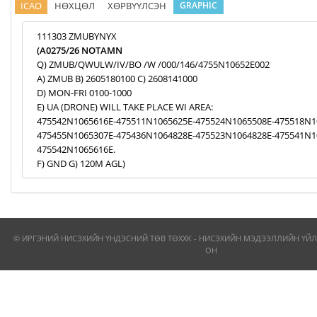
ICAO
НӨХЦӨЛ
ХӨРВҮҮЛСЭН
GRAPHIC
111303 ZMUBYNYX
(A0275/26 NOTAMN
Q) ZMUB/QWULW/IV/BO /W /000/146/4755N10652E002
A) ZMUB B) 2605180100 C) 2608141000
D) MON-FRI 0100-1000
E) UA (DRONE) WILL TAKE PLACE WI AREA:
475542N1065616E-475511N1065625E-475524N1065508E-475518N1
475455N1065307E-475436N1064828E-475523N1064828E-475541N1
475542N1065616E.
F) GND G) 120M AGL)
© ИРГЭНИЙ НИСЭХИЙН ҮНДЭСНИЙ ТӨВ ТӨХХК - НИСЭХИЙН МЭДЭЭЛЛИЙН ҮЙЛ
ОН