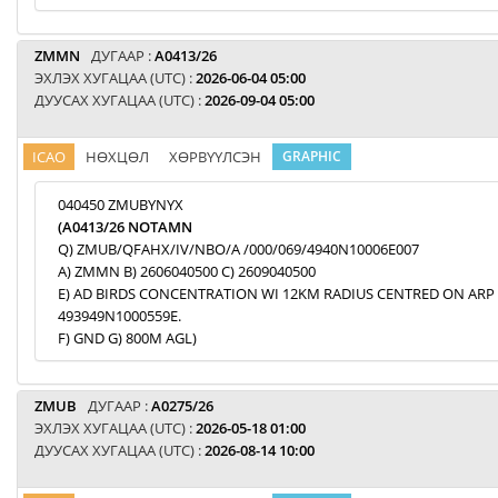
ZMMN
ДУГААР :
A0413/26
ЭХЛЭХ ХУГАЦАА (UTC) :
2026-06-04 05:00
ДУУСАХ ХУГАЦАА (UTC) :
2026-09-04 05:00
ICAO
НӨХЦӨЛ
ХӨРВҮҮЛСЭН
GRAPHIC
040450 ZMUBYNYX
(A0413/26 NOTAMN
Q) ZMUB/QFAHX/IV/NBO/A /000/069/4940N10006E007
A) ZMMN B) 2606040500 C) 2609040500
E) AD BIRDS CONCENTRATION WI 12KM RADIUS CENTRED ON ARP
493949N1000559E.
F) GND G) 800M AGL)
ZMUB
ДУГААР :
A0275/26
ЭХЛЭХ ХУГАЦАА (UTC) :
2026-05-18 01:00
ДУУСАХ ХУГАЦАА (UTC) :
2026-08-14 10:00