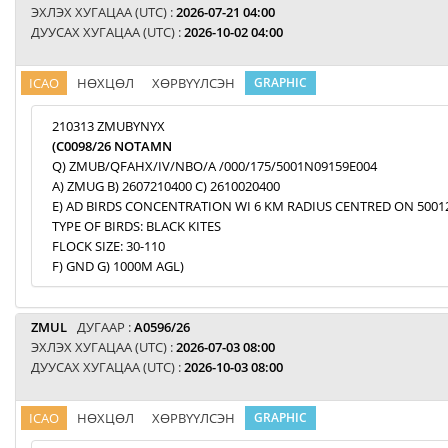
ЭХЛЭХ ХУГАЦАА (UTC) :
2026-07-21 04:00
ДУУСАХ ХУГАЦАА (UTC) :
2026-10-02 04:00
ICAO
НӨХЦӨЛ
ХӨРВҮҮЛСЭН
GRAPHIC
210313 ZMUBYNYX
(C0098/26 NOTAMN
Q) ZMUB/QFAHX/IV/NBO/A /000/175/5001N09159E004
A) ZMUG B) 2607210400 C) 2610020400
E) AD BIRDS CONCENTRATION WI 6 KM RADIUS CENTRED ON 5001
TYPE OF BIRDS: BLACK KITES
FLOCK SIZE: 30-110
F) GND G) 1000M AGL)
ZMUL
ДУГААР :
A0596/26
ЭХЛЭХ ХУГАЦАА (UTC) :
2026-07-03 08:00
ДУУСАХ ХУГАЦАА (UTC) :
2026-10-03 08:00
ICAO
НӨХЦӨЛ
ХӨРВҮҮЛСЭН
GRAPHIC