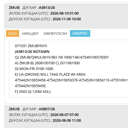
ZMUB
ДУГААР :
A0813/26
ЭХЛЭХ ХУГАЦАА (UTC) :
2026-08-10 01:00
ДУУСАХ ХУГАЦАА (UTC) :
2026-11-06 10:00
ICAO
НӨХЦӨЛ
ХӨРВҮҮЛСЭН
GRAPHIC
071031 ZMUBYNYX
(A0813/26 NOTAMN
Q) ZMUB/QWULW/IV/BO /W /000/146/4754N10657E001
A) ZMUB B) 2608100100 C) 2611061000
D) MON-FRI 0100-1000
E) UA (DRONE) WILL TAKE PLACE WI AREA:
475442N1065945E-475423N1065937E-475453N1065611E-475516N1
475442N1065945E.
F) GND G) 120M AGL)
ZMUB
ДУГААР :
A0807/26
ЭХЛЭХ ХУГАЦАА (UTC) :
2026-08-07 07:00
ДУУСАХ ХУГАЦАА (UTC) :
2026-08-08 11:00