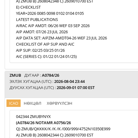
A) ZMUB B) 2608042348 C) 2609010700 EST
E) CHECKLIST
YEAR=2026 0085 0098 0102 0104 0105
LATEST PUBLICATIONS
AIRAC AIP AMDT: 06/26 WEF 03 SEP 2026
AIP AMDT: 07/26 23 JUL 2026
AIP DATA SET: AIPZM-AMDT04-26 WEF 23 JUL 2026
CHECKLIST OF AIP SUP AND AIC
AIP SUP: 02/25 03/25 01/26
AIC (SERIES C): 01/22 01/24 01/25)
ZMUB
ДУГААР :
A0784/26
ЭХЛЭХ ХУГАЦАА (UTC) :
2026-08-04 23:44
ДУУСАХ ХУГАЦАА (UTC) :
2026-09-01 07:00 EST
ICAO
НӨХЦӨЛ
ХӨРВҮҮЛСЭН
042344 ZMUBYNYX
(A0784/26 NOTAMR A0756/26
Q) ZMUB/QKKKK/K /K /K /000/999/4752N10350E999
A) ZMUB B) 2608042344 C) 2609010700 EST