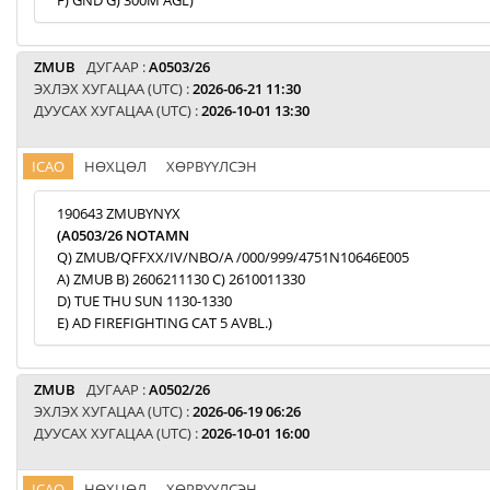
F) GND G) 300M AGL)
ZMUB
ДУГААР :
A0503/26
ЭХЛЭХ ХУГАЦАА (UTC) :
2026-06-21 11:30
ДУУСАХ ХУГАЦАА (UTC) :
2026-10-01 13:30
ICAO
НӨХЦӨЛ
ХӨРВҮҮЛСЭН
190643 ZMUBYNYX
(A0503/26 NOTAMN
Q) ZMUB/QFFXX/IV/NBO/A /000/999/4751N10646E005
A) ZMUB B) 2606211130 C) 2610011330
D) TUE THU SUN 1130-1330
E) AD FIREFIGHTING CAT 5 AVBL.)
ZMUB
ДУГААР :
A0502/26
ЭХЛЭХ ХУГАЦАА (UTC) :
2026-06-19 06:26
ДУУСАХ ХУГАЦАА (UTC) :
2026-10-01 16:00
ICAO
НӨХЦӨЛ
ХӨРВҮҮЛСЭН