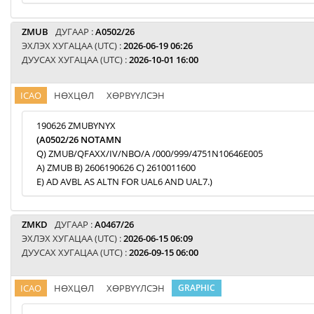
ZMUB
ДУГААР :
A0502/26
ЭХЛЭХ ХУГАЦАА (UTC) :
2026-06-19 06:26
ДУУСАХ ХУГАЦАА (UTC) :
2026-10-01 16:00
ICAO
НӨХЦӨЛ
ХӨРВҮҮЛСЭН
190626 ZMUBYNYX
(A0502/26 NOTAMN
Q) ZMUB/QFAXX/IV/NBO/A /000/999/4751N10646E005
A) ZMUB B) 2606190626 C) 2610011600
E) AD AVBL AS ALTN FOR UAL6 AND UAL7.)
ZMKD
ДУГААР :
A0467/26
ЭХЛЭХ ХУГАЦАА (UTC) :
2026-06-15 06:09
ДУУСАХ ХУГАЦАА (UTC) :
2026-09-15 06:00
ICAO
НӨХЦӨЛ
ХӨРВҮҮЛСЭН
GRAPHIC