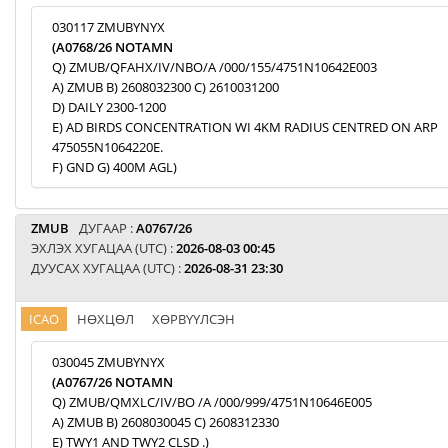
030117 ZMUBYNYX
(A0768/26 NOTAMN
Q) ZMUB/QFAHX/IV/NBO/A /000/155/4751N10642E003
A) ZMUB B) 2608032300 C) 2610031200
D) DAILY 2300-1200
E) AD BIRDS CONCENTRATION WI 4KM RADIUS CENTRED ON ARP
475055N1064220E.
F) GND G) 400M AGL)
ZMUB
ДУГААР :
A0767/26
ЭХЛЭХ ХУГАЦАА (UTC) :
2026-08-03 00:45
ДУУСАХ ХУГАЦАА (UTC) :
2026-08-31 23:30
ICAO
НӨХЦӨЛ
ХӨРВҮҮЛСЭН
030045 ZMUBYNYX
(A0767/26 NOTAMN
Q) ZMUB/QMXLC/IV/BO /A /000/999/4751N10646E005
A) ZMUB B) 2608030045 C) 2608312330
E) TWY1 AND TWY2 CLSD .)