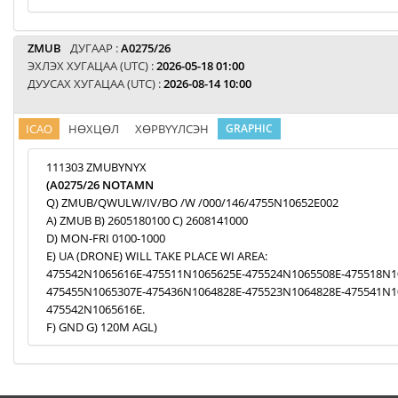
ZMUB
ДУГААР :
A0275/26
ЭХЛЭХ ХУГАЦАА (UTC) :
2026-05-18 01:00
ДУУСАХ ХУГАЦАА (UTC) :
2026-08-14 10:00
ICAO
НӨХЦӨЛ
ХӨРВҮҮЛСЭН
GRAPHIC
111303 ZMUBYNYX
(A0275/26 NOTAMN
Q) ZMUB/QWULW/IV/BO /W /000/146/4755N10652E002
A) ZMUB B) 2605180100 C) 2608141000
D) MON-FRI 0100-1000
E) UA (DRONE) WILL TAKE PLACE WI AREA:
475542N1065616E-475511N1065625E-475524N1065508E-475518N1
475455N1065307E-475436N1064828E-475523N1064828E-475541N1
475542N1065616E.
F) GND G) 120M AGL)