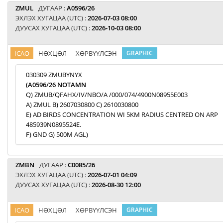
ZMUL
ДУГААР :
A0596/26
ЭХЛЭХ ХУГАЦАА (UTC) :
2026-07-03 08:00
ДУУСАХ ХУГАЦАА (UTC) :
2026-10-03 08:00
ICAO
НӨХЦӨЛ
ХӨРВҮҮЛСЭН
GRAPHIC
030309 ZMUBYNYX
(A0596/26 NOTAMN
Q) ZMUB/QFAHX/IV/NBO/A /000/074/4900N08955E003
A) ZMUL B) 2607030800 C) 2610030800
E) AD BIRDS CONCENTRATION WI 5KM RADIUS CENTRED ON ARP
485939N0895524E.
F) GND G) 500M AGL)
ZMBN
ДУГААР :
C0085/26
ЭХЛЭХ ХУГАЦАА (UTC) :
2026-07-01 04:09
ДУУСАХ ХУГАЦАА (UTC) :
2026-08-30 12:00
ICAO
НӨХЦӨЛ
ХӨРВҮҮЛСЭН
GRAPHIC