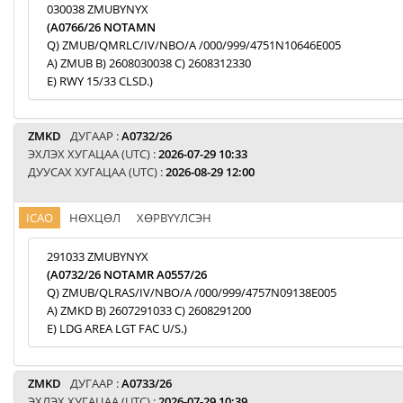
030038 ZMUBYNYX
(A0766/26 NOTAMN
Q) ZMUB/QMRLC/IV/NBO/A /000/999/4751N10646E005
A) ZMUB B) 2608030038 C) 2608312330
E) RWY 15/33 CLSD.)
ZMKD
ДУГААР :
A0732/26
ЭХЛЭХ ХУГАЦАА (UTC) :
2026-07-29 10:33
ДУУСАХ ХУГАЦАА (UTC) :
2026-08-29 12:00
ICAO
НӨХЦӨЛ
ХӨРВҮҮЛСЭН
291033 ZMUBYNYX
(A0732/26 NOTAMR A0557/26
Q) ZMUB/QLRAS/IV/NBO/A /000/999/4757N09138E005
A) ZMKD B) 2607291033 C) 2608291200
E) LDG AREA LGT FAC U/S.)
ZMKD
ДУГААР :
A0733/26
ЭХЛЭХ ХУГАЦАА (UTC) :
2026-07-29 10:39