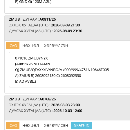
F) GND G) 120M AGL)
ZMUB
ДУГААР :
A0811/26
ЭХЛЭХ ХУГАЦАА (UTC) :
2026-08-09 21:30
ДУУСАХ ХУГАЦАА (UTC) :
2026-08-09 23:30
ICAO
НӨХЦӨЛ
ХӨРВҮҮЛСЭН
071016 ZMUBYNYX
(A0811/26 NOTAMN
Q) ZMUB/QFAXX/IV/NBO/A /000/999/4751N10646E005
A) ZMUB B) 2608092130 C) 2608092330
E) AD AVBL.)
ZMUB
ДУГААР :
A0768/26
ЭХЛЭХ ХУГАЦАА (UTC) :
2026-08-03 23:00
ДУУСАХ ХУГАЦАА (UTC) :
2026-10-03 12:00
ICAO
НӨХЦӨЛ
ХӨРВҮҮЛСЭН
GRAPHIC