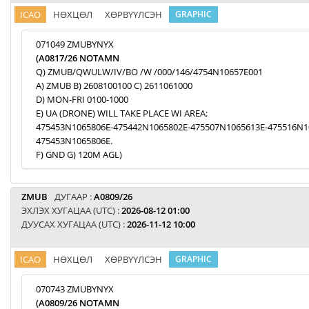
ICAO
НӨХЦӨЛ
ХӨРВҮҮЛСЭН
GRAPHIC
071049 ZMUBYNYX
(A0817/26 NOTAMN
Q) ZMUB/QWULW/IV/BO /W /000/146/4754N10657E001
A) ZMUB B) 2608100100 C) 2611061000
D) MON-FRI 0100-1000
E) UA (DRONE) WILL TAKE PLACE WI AREA:
475453N1065806E-475442N1065802E-475507N1065613E-475516N1
475453N1065806E.
F) GND G) 120M AGL)
ZMUB
ДУГААР :
A0809/26
ЭХЛЭХ ХУГАЦАА (UTC) :
2026-08-12 01:00
ДУУСАХ ХУГАЦАА (UTC) :
2026-11-12 10:00
ICAO
НӨХЦӨЛ
ХӨРВҮҮЛСЭН
GRAPHIC
070743 ZMUBYNYX
(A0809/26 NOTAMN