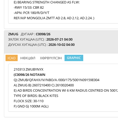
E) BEARING STRENGTH CHANGED AS FLW:
-RWY 15/33: CBR 82
-APN: PCR 180/R/D/Y/T
REF/AIP MONGOLIA ZMTT AD 2.8, AD 2.12, AD 2.24. )
ZMUG
ДУГААР :
C0098/26
ЭХЛЭХ ХУГАЦАА (UTC) :
2026-07-21 04:00
ДУУСАХ ХУГАЦАА (UTC) :
2026-10-02 04:00
ICAO
НӨХЦӨЛ
ХӨРВҮҮЛСЭН
GRAPHIC
210313 ZMUBYNYX
(C0098/26 NOTAMN
Q) ZMUB/QFAHX/IV/NBO/A /000/175/5001N09159E004
A) ZMUG B) 2607210400 C) 2610020400
E) AD BIRDS CONCENTRATION WI 6 KM RADIUS CENTRED ON 5001
TYPE OF BIRDS: BLACK KITES
FLOCK SIZE: 30-110
F) GND G) 1000M AGL)