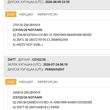
ДУУСАХ ХУГАЦАА (UTC) :
2026-08-09 23:59
ICAO
НӨХЦӨЛ
ХӨРВҮҮЛСЭН
270150 ZMUBYNYX
(C0105/26 NOTAMN
Q) ZMUB/QFMAU/IV/BO /A /000/999/4844N09818E005
A) ZMTL B) 2607270150 C) 2608092359
E) AWOS NOT AVBL.)
ZMTT
ДУГААР :
C0102/26
ЭХЛЭХ ХУГАЦАА (UTC) :
2026-07-24 08:18
ДУУСАХ ХУГАЦАА (UTC) :
PERMANENT
ICAO
НӨХЦӨЛ
ХӨРВҮҮЛСЭН
240818 ZMUBYNYX
(C0102/26 NOTAMN
Q) ZMUB/QMBCH/IV/BO /A /000/999/4346N10535E005
A) ZMTT B) 2607240818 C) PERM