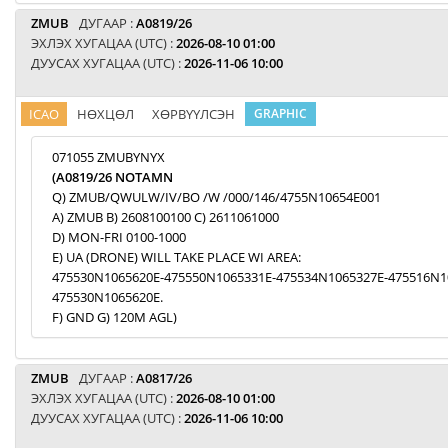
ZMUB
ДУГААР :
A0819/26
ЭХЛЭХ ХУГАЦАА (UTC) :
2026-08-10 01:00
ДУУСАХ ХУГАЦАА (UTC) :
2026-11-06 10:00
ICAO
НӨХЦӨЛ
ХӨРВҮҮЛСЭН
GRAPHIC
071055 ZMUBYNYX
(A0819/26 NOTAMN
Q) ZMUB/QWULW/IV/BO /W /000/146/4755N10654E001
A) ZMUB B) 2608100100 C) 2611061000
D) MON-FRI 0100-1000
E) UA (DRONE) WILL TAKE PLACE WI AREA:
475530N1065620E-475550N1065331E-475534N1065327E-475516N1
475530N1065620E.
F) GND G) 120M AGL)
ZMUB
ДУГААР :
A0817/26
ЭХЛЭХ ХУГАЦАА (UTC) :
2026-08-10 01:00
ДУУСАХ ХУГАЦАА (UTC) :
2026-11-06 10:00