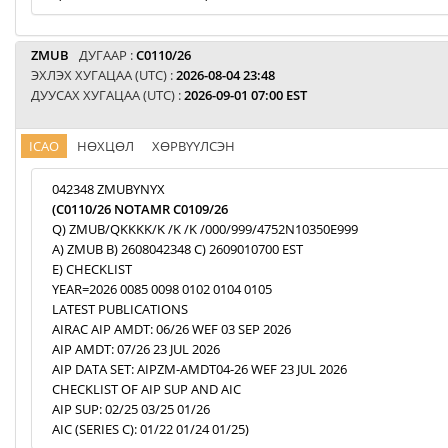
ZMUB
ДУГААР :
C0110/26
ЭХЛЭХ ХУГАЦАА (UTC) :
2026-08-04 23:48
ДУУСАХ ХУГАЦАА (UTC) :
2026-09-01 07:00 EST
ICAO
НӨХЦӨЛ
ХӨРВҮҮЛСЭН
042348 ZMUBYNYX
(C0110/26 NOTAMR C0109/26
Q) ZMUB/QKKKK/K /K /K /000/999/4752N10350E999
A) ZMUB B) 2608042348 C) 2609010700 EST
E) CHECKLIST
YEAR=2026 0085 0098 0102 0104 0105
LATEST PUBLICATIONS
AIRAC AIP AMDT: 06/26 WEF 03 SEP 2026
AIP AMDT: 07/26 23 JUL 2026
AIP DATA SET: AIPZM-AMDT04-26 WEF 23 JUL 2026
CHECKLIST OF AIP SUP AND AIC
AIP SUP: 02/25 03/25 01/26
AIC (SERIES C): 01/22 01/24 01/25)