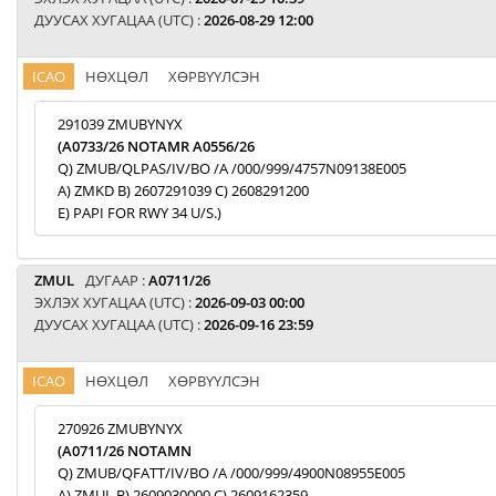
ДУУСАХ ХУГАЦАА (UTC) :
2026-08-29 12:00
ICAO
НӨХЦӨЛ
ХӨРВҮҮЛСЭН
291039 ZMUBYNYX
(A0733/26 NOTAMR A0556/26
Q) ZMUB/QLPAS/IV/BO /A /000/999/4757N09138E005
A) ZMKD B) 2607291039 C) 2608291200
E) PAPI FOR RWY 34 U/S.)
ZMUL
ДУГААР :
A0711/26
ЭХЛЭХ ХУГАЦАА (UTC) :
2026-09-03 00:00
ДУУСАХ ХУГАЦАА (UTC) :
2026-09-16 23:59
ICAO
НӨХЦӨЛ
ХӨРВҮҮЛСЭН
270926 ZMUBYNYX
(A0711/26 NOTAMN
Q) ZMUB/QFATT/IV/BO /A /000/999/4900N08955E005
A) ZMUL B) 2609030000 C) 2609162359