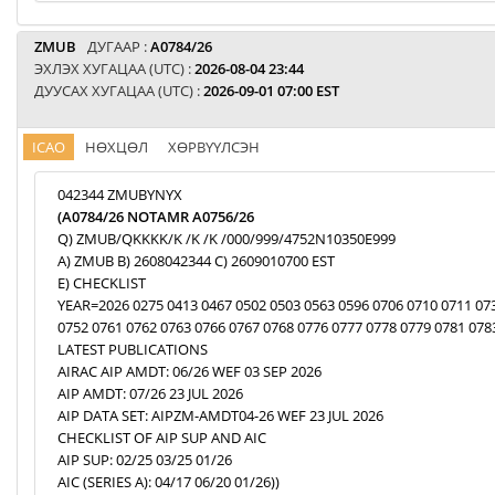
ZMUB
ДУГААР :
A0784/26
ЭХЛЭХ ХУГАЦАА (UTC) :
2026-08-04 23:44
ДУУСАХ ХУГАЦАА (UTC) :
2026-09-01 07:00 EST
ICAO
НӨХЦӨЛ
ХӨРВҮҮЛСЭН
042344 ZMUBYNYX
(A0784/26 NOTAMR A0756/26
Q) ZMUB/QKKKK/K /K /K /000/999/4752N10350E999
A) ZMUB B) 2608042344 C) 2609010700 EST
E) CHECKLIST
YEAR=2026 0275 0413 0467 0502 0503 0563 0596 0706 0710 0711 07
0752 0761 0762 0763 0766 0767 0768 0776 0777 0778 0779 0781 078
LATEST PUBLICATIONS
AIRAC AIP AMDT: 06/26 WEF 03 SEP 2026
AIP AMDT: 07/26 23 JUL 2026
AIP DATA SET: AIPZM-AMDT04-26 WEF 23 JUL 2026
CHECKLIST OF AIP SUP AND AIC
AIP SUP: 02/25 03/25 01/26
AIC (SERIES A): 04/17 06/20 01/26))