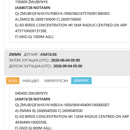
150609 ZMUBYNYX
(A0467/26 NOTAMN
Q) ZMUB/QFAHX/IV/NBO/A /000/082/4757N09138E003
A) ZMKD B) 2606150609 C) 2609150600
E) AD BIRDS CONCENTRATION WI 5KM RADIUS CENTRED ON ARP
475716N0913739E.
F) GND G) 1000M AGL)
ZMMN
ДУГААР :
A0413/26
ЭХЛЭХ ХУГАЦАА (UTC) :
2026-06-04 05:00
ДУУСАХ ХУГАЦАА (UTC) :
2026-09-04 05:00
ICAO
НӨХЦӨЛ
ХӨРВҮҮЛСЭН
GRAPHIC
040450 ZMUBYNYX
(A0413/26 NOTAMN
Q) ZMUB/QFAHX/IV/NBO/A /000/069/4940N10006E007
A) ZMMN B) 2606040500 C) 2609040500
E) AD BIRDS CONCENTRATION WI 12KM RADIUS CENTRED ON ARP
493949N1000559E.
F) GND G) 800M AGL)