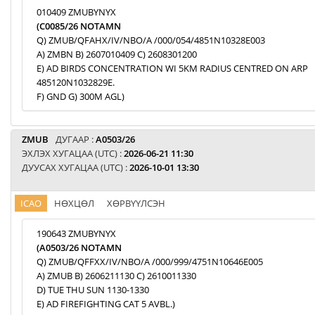
010409 ZMUBYNYX
(C0085/26 NOTAMN
Q) ZMUB/QFAHX/IV/NBO/A /000/054/4851N10328E003
A) ZMBN B) 2607010409 C) 2608301200
E) AD BIRDS CONCENTRATION WI 5KM RADIUS CENTRED ON ARP
485120N1032829E.
F) GND G) 300M AGL)
ZMUB
ДУГААР :
A0503/26
ЭХЛЭХ ХУГАЦАА (UTC) :
2026-06-21 11:30
ДУУСАХ ХУГАЦАА (UTC) :
2026-10-01 13:30
ICAO
НӨХЦӨЛ
ХӨРВҮҮЛСЭН
190643 ZMUBYNYX
(A0503/26 NOTAMN
Q) ZMUB/QFFXX/IV/NBO/A /000/999/4751N10646E005
A) ZMUB B) 2606211130 C) 2610011330
D) TUE THU SUN 1130-1330
E) AD FIREFIGHTING CAT 5 AVBL.)