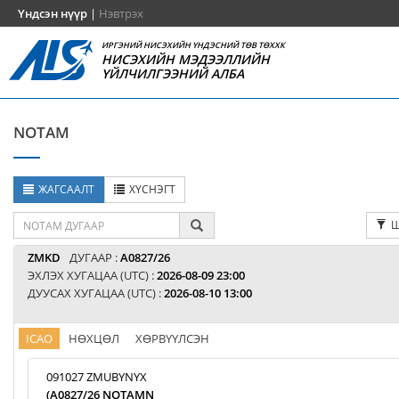
Үндсэн нүүр
|
Нэвтрэх
ИРГЭНИЙ НИСЭХИЙН ҮНДЭСНИЙ ТӨВ ТӨХХК
НИСЭХИЙН МЭДЭЭЛЛИЙН
ҮЙЛЧИЛГЭЭНИЙ АЛБА
NOTAM
ЖАГСААЛТ
ХҮСНЭГТ
Ш
ZMKD
ДУГААР :
A0827/26
ЭХЛЭХ ХУГАЦАА (UTC) :
2026-08-09 23:00
ДУУСАХ ХУГАЦАА (UTC) :
2026-08-10 13:00
ICAO
НӨХЦӨЛ
ХӨРВҮҮЛСЭН
091027 ZMUBYNYX
(A0827/26 NOTAMN