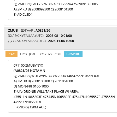
Q) ZMUB/QFALC/IV/NBO/A /000/999/4757N09138E005
A) ZMKD B) 2608092300 C) 2608101300
E) AD CLSD.)
ZMUB
ДУГААР :
A0821/26
ЭХЛЭХ ХУГАЦАА (UTC) :
2026-08-10 01:00
ДУУСАХ ХУГАЦАА (UTC) :
2026-11-06 10:00
ICAO
НӨХЦӨЛ
ХӨРВҮҮЛСЭН
GRAPHIC
071100 ZMUBYNYX
(A0821/26 NOTAMN
Q) ZMUB/QWULW/IV/BO /W /000/146/4755N10656E001
A) ZMUB B) 2608100100 C) 2611061000
D) MON-FRI 0100-1000
E) UA (DRONE) WILL TAKE PLACE WI AREA:
475511N1065803E-475445N1065802E-475447N1065557E-475555N1
475511N1065803E.
F) GND G) 120M AGL)