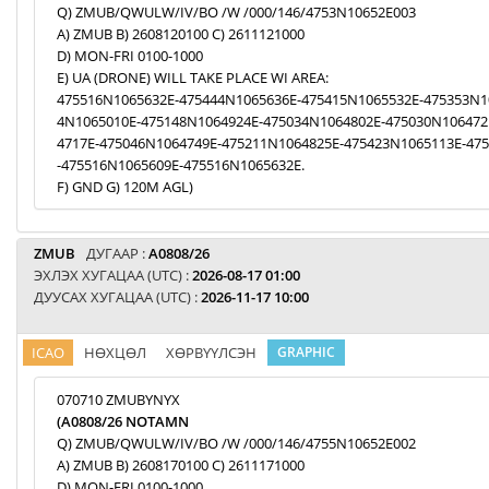
Q) ZMUB/QWULW/IV/BO /W /000/146/4753N10652E003
A) ZMUB B) 2608120100 C) 2611121000
D) MON-FRI 0100-1000
E) UA (DRONE) WILL TAKE PLACE WI AREA:
475516N1065632E-475444N1065636E-475415N1065532E-475353N1
4N1065010E-475148N1064924E-475034N1064802E-475030N106472
4717E-475046N1064749E-475211N1064825E-475423N1065113E-47
-475516N1065609E-475516N1065632E.
F) GND G) 120M AGL)
ZMUB
ДУГААР :
A0808/26
ЭХЛЭХ ХУГАЦАА (UTC) :
2026-08-17 01:00
ДУУСАХ ХУГАЦАА (UTC) :
2026-11-17 10:00
ICAO
НӨХЦӨЛ
ХӨРВҮҮЛСЭН
GRAPHIC
070710 ZMUBYNYX
(A0808/26 NOTAMN
Q) ZMUB/QWULW/IV/BO /W /000/146/4755N10652E002
A) ZMUB B) 2608170100 C) 2611171000
D) MON-FRI 0100-1000