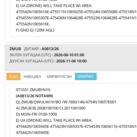
E) UA (DRONE) WILL TAKE PLACE WI AREA:
475542N1065616E-475511N1065625E-475524N1065508E-475518N1
475455N1065307E-475436N1064828E-475523N1064828E-475541N1
475542N1065616E.
F) GND G) 120M AGL)
ZMUB
ДУГААР :
A0813/26
ЭХЛЭХ ХУГАЦАА (UTC) :
2026-08-10 01:00
ДУУСАХ ХУГАЦАА (UTC) :
2026-11-06 10:00
ICAO
НӨХЦӨЛ
ХӨРВҮҮЛСЭН
GRAPHIC
071031 ZMUBYNYX
(A0813/26 NOTAMN
Q) ZMUB/QWULW/IV/BO /W /000/146/4754N10657E001
A) ZMUB B) 2608100100 C) 2611061000
D) MON-FRI 0100-1000
E) UA (DRONE) WILL TAKE PLACE WI AREA:
475442N1065945E-475423N1065937E-475453N1065611E-475516N1
475442N1065945E.