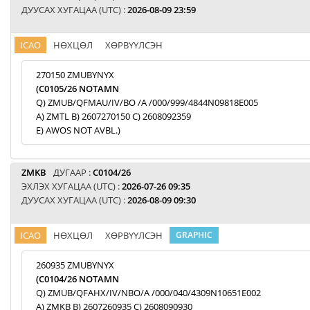
ДУУСАХ ХУГАЦАА (UTC) :
2026-08-09 23:59
ICAO
НӨХЦӨЛ
ХӨРВҮҮЛСЭН
270150 ZMUBYNYX
(C0105/26 NOTAMN
Q) ZMUB/QFMAU/IV/BO /A /000/999/4844N09818E005
A) ZMTL B) 2607270150 C) 2608092359
E) AWOS NOT AVBL.)
ZMKB
ДУГААР :
C0104/26
ЭХЛЭХ ХУГАЦАА (UTC) :
2026-07-26 09:35
ДУУСАХ ХУГАЦАА (UTC) :
2026-08-09 09:30
ICAO
НӨХЦӨЛ
ХӨРВҮҮЛСЭН
GRAPHIC
260935 ZMUBYNYX
(C0104/26 NOTAMN
Q) ZMUB/QFAHX/IV/NBO/A /000/040/4309N10651E002
A) ZMKB B) 2607260935 C) 2608090930