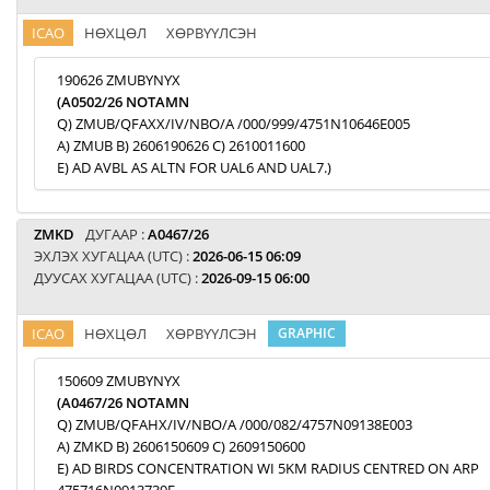
ICAO
НӨХЦӨЛ
ХӨРВҮҮЛСЭН
190626 ZMUBYNYX
(A0502/26 NOTAMN
Q) ZMUB/QFAXX/IV/NBO/A /000/999/4751N10646E005
A) ZMUB B) 2606190626 C) 2610011600
E) AD AVBL AS ALTN FOR UAL6 AND UAL7.)
ZMKD
ДУГААР :
A0467/26
ЭХЛЭХ ХУГАЦАА (UTC) :
2026-06-15 06:09
ДУУСАХ ХУГАЦАА (UTC) :
2026-09-15 06:00
ICAO
НӨХЦӨЛ
ХӨРВҮҮЛСЭН
GRAPHIC
150609 ZMUBYNYX
(A0467/26 NOTAMN
Q) ZMUB/QFAHX/IV/NBO/A /000/082/4757N09138E003
A) ZMKD B) 2606150609 C) 2609150600
E) AD BIRDS CONCENTRATION WI 5KM RADIUS CENTRED ON ARP