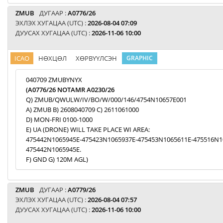
ZMUB
ДУГААР :
A0776/26
ЭХЛЭХ ХУГАЦАА (UTC) :
2026-08-04 07:09
ДУУСАХ ХУГАЦАА (UTC) :
2026-11-06 10:00
ICAO
НӨХЦӨЛ
ХӨРВҮҮЛСЭН
GRAPHIC
040709 ZMUBYNYX
(A0776/26 NOTAMR A0230/26
Q) ZMUB/QWULW/IV/BO/W/000/146/4754N10657E001
A) ZMUB B) 2608040709 C) 2611061000
D) MON-FRI 0100-1000
E) UA (DRONE) WILL TAKE PLACE WI AREA:
475442N1065945E-475423N1065937E-475453N1065611E-475516N1
475442N1065945E.
F) GND G) 120M AGL)
ZMUB
ДУГААР :
A0779/26
ЭХЛЭХ ХУГАЦАА (UTC) :
2026-08-04 07:57
ДУУСАХ ХУГАЦАА (UTC) :
2026-11-06 10:00