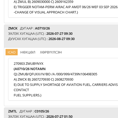
A) ZMUL B) 2609030000 C) 2609162359
E) TRIGGER NOTAM-PERM AIRAC AIP AMDT 06/26 WEF 03 SEP 2026
-CHANGE OF VISUAL APPROACH CHART.)
ZMCK
ДУГААР :
A0710/26
ЭХЛЭХ ХУГАЦАА (UTC) :
2026-07-27 09:30
ДУУСАХ ХУГАЦАА (UTC) :
2026-08-27 09:30
ICAO
НӨХЦӨЛ
ХӨРВҮҮЛСЭН
270903 ZMUBYNYX
(A0710/26 NOTAMN
Q) ZMUB/QFUXX/IV/BO /A /000/999/4739N10649E005
A) ZMCK B) 2607270930 C) 2608270930
E) DUE TO SUPPLY SHORTAGE OF AVIATION FUEL, CARRIERS ADVI
CONTACT
FUEL SUPPLIERS.)
ZMTL
ДУГААР :
C0105/26
ЭХЛЭХ ХУГАЦАА (UTC) :
2026-07-27 01:50