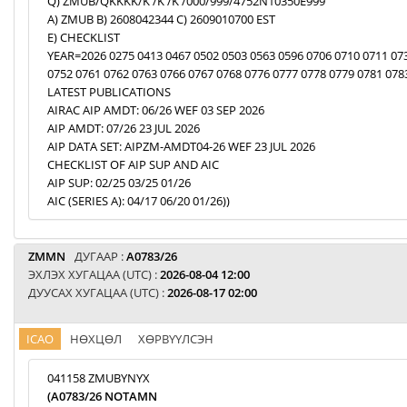
Q) ZMUB/QKKKK/K /K /K /000/999/4752N10350E999
A) ZMUB B) 2608042344 C) 2609010700 EST
E) CHECKLIST
YEAR=2026 0275 0413 0467 0502 0503 0563 0596 0706 0710 0711 07
0752 0761 0762 0763 0766 0767 0768 0776 0777 0778 0779 0781 078
LATEST PUBLICATIONS
AIRAC AIP AMDT: 06/26 WEF 03 SEP 2026
AIP AMDT: 07/26 23 JUL 2026
AIP DATA SET: AIPZM-AMDT04-26 WEF 23 JUL 2026
CHECKLIST OF AIP SUP AND AIC
AIP SUP: 02/25 03/25 01/26
AIC (SERIES A): 04/17 06/20 01/26))
ZMMN
ДУГААР :
A0783/26
ЭХЛЭХ ХУГАЦАА (UTC) :
2026-08-04 12:00
ДУУСАХ ХУГАЦАА (UTC) :
2026-08-17 02:00
ICAO
НӨХЦӨЛ
ХӨРВҮҮЛСЭН
041158 ZMUBYNYX
(A0783/26 NOTAMN