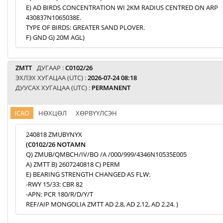
E) AD BIRDS CONCENTRATION WI 2KM RADIUS CENTRED ON ARP
430837N1065038E.
TYPE OF BIRDS: GREATER SAND PLOVER.
F) GND G) 20M AGL)
ZMTT
ДУГААР :
C0102/26
ЭХЛЭХ ХУГАЦАА (UTC) :
2026-07-24 08:18
ДУУСАХ ХУГАЦАА (UTC) :
PERMANENT
ICAO
НӨХЦӨЛ
ХӨРВҮҮЛСЭН
240818 ZMUBYNYX
(C0102/26 NOTAMN
Q) ZMUB/QMBCH/IV/BO /A /000/999/4346N10535E005
A) ZMTT B) 2607240818 C) PERM
E) BEARING STRENGTH CHANGED AS FLW:
-RWY 15/33: CBR 82
-APN: PCR 180/R/D/Y/T
REF/AIP MONGOLIA ZMTT AD 2.8, AD 2.12, AD 2.24. )