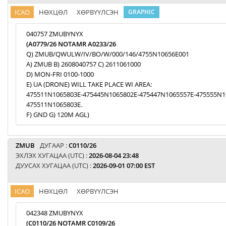
ICAO
НӨХЦӨЛ
ХӨРВҮҮЛСЭН
GRAPHIC
040757 ZMUBYNYX
(A0779/26 NOTAMR A0233/26
Q) ZMUB/QWULW/IV/BO/W/000/146/4755N10656E001
A) ZMUB B) 2608040757 C) 2611061000
D) MON-FRI 0100-1000
E) UA (DRONE) WILL TAKE PLACE WI AREA:
475511N1065803E-475445N1065802E-475447N1065557E-475555N1
475511N1065803E.
F) GND G) 120M AGL)
ZMUB
ДУГААР :
C0110/26
ЭХЛЭХ ХУГАЦАА (UTC) :
2026-08-04 23:48
ДУУСАХ ХУГАЦАА (UTC) :
2026-09-01 07:00 EST
ICAO
НӨХЦӨЛ
ХӨРВҮҮЛСЭН
042348 ZMUBYNYX
(C0110/26 NOTAMR C0109/26