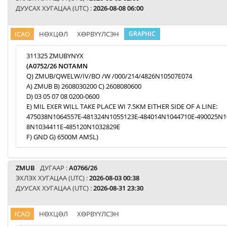
ДУУСАХ ХУГАЦАА (UTC) :
2026-08-08 06:00
ICAO
НӨХЦӨЛ
ХӨРВҮҮЛСЭН
GRAPHIC
311325 ZMUBYNYX
(A0752/26 NOTAMN
Q) ZMUB/QWELW/IV/BO /W /000/214/4826N10507E074
A) ZMUB B) 2608030200 C) 2608080600
D) 03 05 07 08 0200-0600
E) MIL EXER WILL TAKE PLACE WI 7.5KM EITHER SIDE OF A LINE:
475038N1064557E-481324N1055123E-484014N1044710E-490025N1
8N1034411E-485120N1032829E
F) GND G) 6500M AMSL)
ZMUB
ДУГААР :
A0766/26
ЭХЛЭХ ХУГАЦАА (UTC) :
2026-08-03 00:38
ДУУСАХ ХУГАЦАА (UTC) :
2026-08-31 23:30
ICAO
НӨХЦӨЛ
ХӨРВҮҮЛСЭН