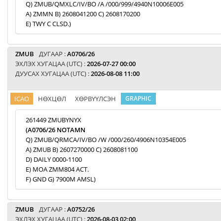
Q) ZMUB/QMXLC/IV/BO /A /000/999/4940N10006E005
A) ZMMN B) 2608041200 C) 2608170200
E) TWY C CLSD.)
ZMUB
ДУГААР :
A0706/26
ЭХЛЭХ ХУГАЦАА (UTC) :
2026-07-27 00:00
ДУУСАХ ХУГАЦАА (UTC) :
2026-08-08 11:00
ICAO
НӨХЦӨЛ
ХӨРВҮҮЛСЭН
GRAPHIC
261449 ZMUBYNYX
(A0706/26 NOTAMN
Q) ZMUB/QRMCA/IV/BO /W /000/260/4906N10354E005
A) ZMUB B) 2607270000 C) 2608081100
D) DAILY 0000-1100
E) MOA ZMM804 ACT.
F) GND G) 7900M AMSL)
ZMUB
ДУГААР :
A0752/26
ЭХЛЭХ ХУГАЦАА (UTC) :
2026-08-03 02:00