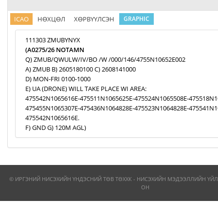
ICAO
НӨХЦӨЛ
ХӨРВҮҮЛСЭН
GRAPHIC
111303 ZMUBYNYX
(A0275/26 NOTAMN
Q) ZMUB/QWULW/IV/BO /W /000/146/4755N10652E002
A) ZMUB B) 2605180100 C) 2608141000
D) MON-FRI 0100-1000
E) UA (DRONE) WILL TAKE PLACE WI AREA:
475542N1065616E-475511N1065625E-475524N1065508E-475518N1
475455N1065307E-475436N1064828E-475523N1064828E-475541N1
475542N1065616E.
F) GND G) 120M AGL)
© ИРГЭНИЙ НИСЭХИЙН ҮНДЭСНИЙ ТӨВ ТӨХХК - НИСЭХИЙН МЭДЭЭЛЛИЙН ҮЙЛ
ОН