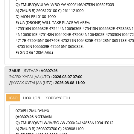
Q) ZMUB/QWULW/IV/BO /W /000/146/4753N10652E003
A) ZMUB B) 2608120100 C) 2611121000
D) MON-FRI 0100-1000
E) UA (DRONE) WILL TAKE PLACE WI AREA:
475516N1065632E-475444N1065636E-475415N1065532E-475353N1
4N1065010E-475148N1064924E-475034N1064802E-475030N106472
4717E-475046N1064749E-475211N1064825E-475423N1065113E-47
-475516N1065609E-475516N1065632E.
F) GND G) 120M AGL)
ZMUB
ДУГААР :
A0807/26
ЭХЛЭХ ХУГАЦАА (UTC) :
2026-08-07 07:00
ДУУСАХ ХУГАЦАА (UTC) :
2026-08-08 11:00
ICAO
НӨХЦӨЛ
ХӨРВҮҮЛСЭН
070651 ZMUBYNYX
(A0807/26 NOTAMN
Q) ZMUB/QWELW/IV/BO /W /000/241/4858N10341E012
A) ZMUB B) 2608070700 C) 2608081100