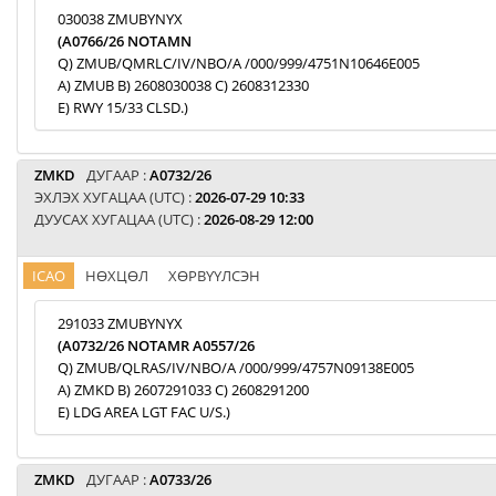
030038 ZMUBYNYX
(A0766/26 NOTAMN
Q) ZMUB/QMRLC/IV/NBO/A /000/999/4751N10646E005
A) ZMUB B) 2608030038 C) 2608312330
E) RWY 15/33 CLSD.)
ZMKD
ДУГААР :
A0732/26
ЭХЛЭХ ХУГАЦАА (UTC) :
2026-07-29 10:33
ДУУСАХ ХУГАЦАА (UTC) :
2026-08-29 12:00
ICAO
НӨХЦӨЛ
ХӨРВҮҮЛСЭН
291033 ZMUBYNYX
(A0732/26 NOTAMR A0557/26
Q) ZMUB/QLRAS/IV/NBO/A /000/999/4757N09138E005
A) ZMKD B) 2607291033 C) 2608291200
E) LDG AREA LGT FAC U/S.)
ZMKD
ДУГААР :
A0733/26