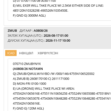
D) 07 0700-1100 08 0030-1100
E) MIL EXER WILL TAKE PLACE WI 2.5KM EITHER SIDE OF LINE:
485120N1032829E-490526N1035450E.
F) GND G) 3000M AGL)
ZMUB
ДУГААР :
A0808/26
ЭХЛЭХ ХУГАЦАА (UTC) :
2026-08-17 01:00
ДУУСАХ ХУГАЦАА (UTC) :
2026-11-17 10:00
ICAO
НӨХЦӨЛ
ХӨРВҮҮЛСЭН
070710 ZMUBYNYX
(A0808/26 NOTAMN
Q) ZMUB/QWULW/IV/BO /W /000/146/4755N10652E002
A) ZMUB B) 2608170100 C) 2611171000
D) MON-FRI 0100-1000
E) UA (DRONE) WILL TAKE PLACE WI AREA:
475542N1065616E-475511N1065625E-475524N1065508E-475518N1
475455N1065307E-475436N1064828E-475523N1064828E-475541N1
475542N1065616E.
F) GND G) 120M AGL)