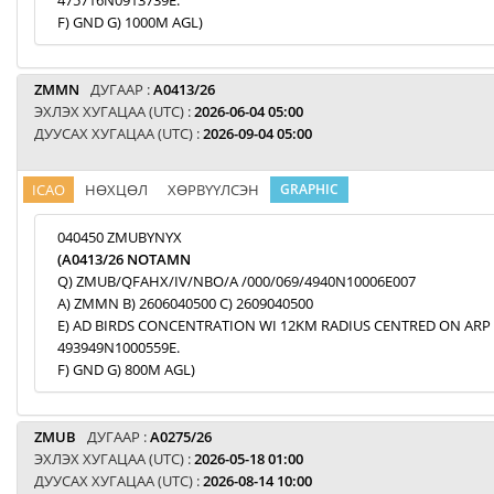
475716N0913739E.
F) GND G) 1000M AGL)
ZMMN
ДУГААР :
A0413/26
ЭХЛЭХ ХУГАЦАА (UTC) :
2026-06-04 05:00
ДУУСАХ ХУГАЦАА (UTC) :
2026-09-04 05:00
ICAO
НӨХЦӨЛ
ХӨРВҮҮЛСЭН
GRAPHIC
040450 ZMUBYNYX
(A0413/26 NOTAMN
Q) ZMUB/QFAHX/IV/NBO/A /000/069/4940N10006E007
A) ZMMN B) 2606040500 C) 2609040500
E) AD BIRDS CONCENTRATION WI 12KM RADIUS CENTRED ON ARP
493949N1000559E.
F) GND G) 800M AGL)
ZMUB
ДУГААР :
A0275/26
ЭХЛЭХ ХУГАЦАА (UTC) :
2026-05-18 01:00
ДУУСАХ ХУГАЦАА (UTC) :
2026-08-14 10:00