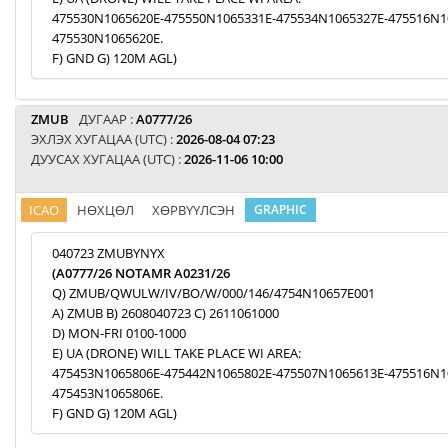
475530N1065620E-475550N1065331E-475534N1065327E-475516N1
475530N1065620E.
F) GND G) 120M AGL)
ZMUB
ДУГААР :
A0777/26
ЭХЛЭХ ХУГАЦАА (UTC) :
2026-08-04 07:23
ДУУСАХ ХУГАЦАА (UTC) :
2026-11-06 10:00
ICAO
НӨХЦӨЛ
ХӨРВҮҮЛСЭН
GRAPHIC
040723 ZMUBYNYX
(A0777/26 NOTAMR A0231/26
Q) ZMUB/QWULW/IV/BO/W/000/146/4754N10657E001
A) ZMUB B) 2608040723 C) 2611061000
D) MON-FRI 0100-1000
E) UA (DRONE) WILL TAKE PLACE WI AREA:
475453N1065806E-475442N1065802E-475507N1065613E-475516N1
475453N1065806E.
F) GND G) 120M AGL)