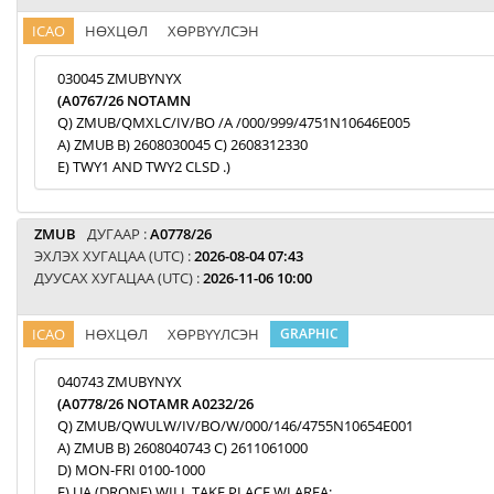
ICAO
НӨХЦӨЛ
ХӨРВҮҮЛСЭН
030045 ZMUBYNYX
(A0767/26 NOTAMN
Q) ZMUB/QMXLC/IV/BO /A /000/999/4751N10646E005
A) ZMUB B) 2608030045 C) 2608312330
E) TWY1 AND TWY2 CLSD .)
ZMUB
ДУГААР :
A0778/26
ЭХЛЭХ ХУГАЦАА (UTC) :
2026-08-04 07:43
ДУУСАХ ХУГАЦАА (UTC) :
2026-11-06 10:00
ICAO
НӨХЦӨЛ
ХӨРВҮҮЛСЭН
GRAPHIC
040743 ZMUBYNYX
(A0778/26 NOTAMR A0232/26
Q) ZMUB/QWULW/IV/BO/W/000/146/4755N10654E001
A) ZMUB B) 2608040743 C) 2611061000
D) MON-FRI 0100-1000
E) UA (DRONE) WILL TAKE PLACE WI AREA: