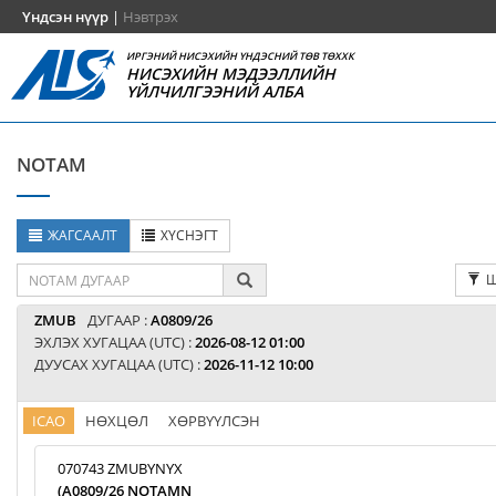
Үндсэн нүүр
|
Нэвтрэх
ИРГЭНИЙ НИСЭХИЙН ҮНДЭСНИЙ ТӨВ ТӨХХК
НИСЭХИЙН МЭДЭЭЛЛИЙН
ҮЙЛЧИЛГЭЭНИЙ АЛБА
NOTAM
ЖАГСААЛТ
ХҮСНЭГТ
Ш
ZMUB
ДУГААР :
A0809/26
ЭХЛЭХ ХУГАЦАА (UTC) :
2026-08-12 01:00
ДУУСАХ ХУГАЦАА (UTC) :
2026-11-12 10:00
ICAO
НӨХЦӨЛ
ХӨРВҮҮЛСЭН
070743 ZMUBYNYX
(A0809/26 NOTAMN