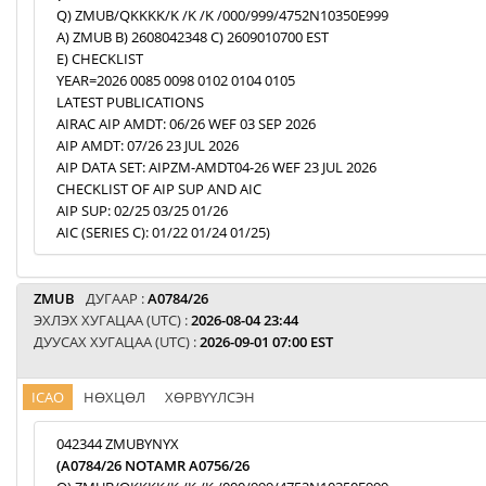
Q) ZMUB/QKKKK/K /K /K /000/999/4752N10350E999
A) ZMUB B) 2608042348 C) 2609010700 EST
E) CHECKLIST
YEAR=2026 0085 0098 0102 0104 0105
LATEST PUBLICATIONS
AIRAC AIP AMDT: 06/26 WEF 03 SEP 2026
AIP AMDT: 07/26 23 JUL 2026
AIP DATA SET: AIPZM-AMDT04-26 WEF 23 JUL 2026
CHECKLIST OF AIP SUP AND AIC
AIP SUP: 02/25 03/25 01/26
AIC (SERIES C): 01/22 01/24 01/25)
ZMUB
ДУГААР :
A0784/26
ЭХЛЭХ ХУГАЦАА (UTC) :
2026-08-04 23:44
ДУУСАХ ХУГАЦАА (UTC) :
2026-09-01 07:00 EST
ICAO
НӨХЦӨЛ
ХӨРВҮҮЛСЭН
042344 ZMUBYNYX
(A0784/26 NOTAMR A0756/26