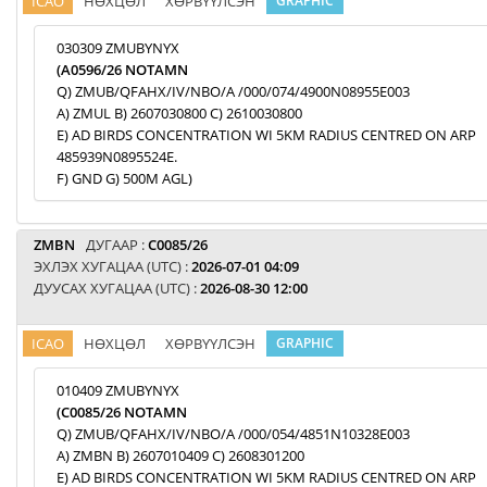
ICAO
НӨХЦӨЛ
ХӨРВҮҮЛСЭН
GRAPHIC
030309 ZMUBYNYX
(A0596/26 NOTAMN
Q) ZMUB/QFAHX/IV/NBO/A /000/074/4900N08955E003
A) ZMUL B) 2607030800 C) 2610030800
E) AD BIRDS CONCENTRATION WI 5KM RADIUS CENTRED ON ARP
485939N0895524E.
F) GND G) 500M AGL)
ZMBN
ДУГААР :
C0085/26
ЭХЛЭХ ХУГАЦАА (UTC) :
2026-07-01 04:09
ДУУСАХ ХУГАЦАА (UTC) :
2026-08-30 12:00
ICAO
НӨХЦӨЛ
ХӨРВҮҮЛСЭН
GRAPHIC
010409 ZMUBYNYX
(C0085/26 NOTAMN
Q) ZMUB/QFAHX/IV/NBO/A /000/054/4851N10328E003
A) ZMBN B) 2607010409 C) 2608301200
E) AD BIRDS CONCENTRATION WI 5KM RADIUS CENTRED ON ARP