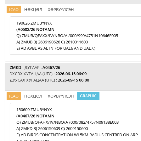
ICAO
НӨХЦӨЛ
ХӨРВҮҮЛСЭН
190626 ZMUBYNYX
(A0502/26 NOTAMN
Q) ZMUB/QFAXX/IV/NBO/A /000/999/4751N10646E005
A) ZMUB B) 2606190626 C) 2610011600
E) AD AVBL AS ALTN FOR UAL6 AND UAL7.)
ZMKD
ДУГААР :
A0467/26
ЭХЛЭХ ХУГАЦАА (UTC) :
2026-06-15 06:09
ДУУСАХ ХУГАЦАА (UTC) :
2026-09-15 06:00
ICAO
НӨХЦӨЛ
ХӨРВҮҮЛСЭН
GRAPHIC
150609 ZMUBYNYX
(A0467/26 NOTAMN
Q) ZMUB/QFAHX/IV/NBO/A /000/082/4757N09138E003
A) ZMKD B) 2606150609 C) 2609150600
E) AD BIRDS CONCENTRATION WI 5KM RADIUS CENTRED ON ARP