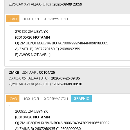
ДУУСАХ ХУГАЦАА (UTC) :
2026-08-09 23:59
ICAO
НӨХЦӨЛ
ХӨРВҮҮЛСЭН
270150 ZMUBYNYX
(C0105/26 NOTAMN
Q) ZMUB/QFMAU/IV/BO /A /000/999/4844N09818E005
A) ZMTL B) 2607270150 C) 2608092359
E) AWOS NOT AVBL.)
ZMKB
ДУГААР :
C0104/26
ЭХЛЭХ ХУГАЦАА (UTC) :
2026-07-26 09:35
ДУУСАХ ХУГАЦАА (UTC) :
2026-08-09 09:30
ICAO
НӨХЦӨЛ
ХӨРВҮҮЛСЭН
GRAPHIC
260935 ZMUBYNYX
(C0104/26 NOTAMN
Q) ZMUB/QFAHX/IV/NBO/A /000/040/4309N10651E002
A) ZMKB B) 2607260935 C) 2608090930