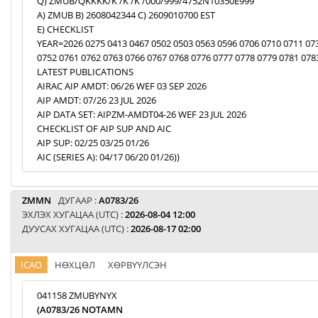
Q) ZMUB/QKKKK/K /K /K /000/999/4752N10350E999
A) ZMUB B) 2608042344 C) 2609010700 EST
E) CHECKLIST
YEAR=2026 0275 0413 0467 0502 0503 0563 0596 0706 0710 0711 07
0752 0761 0762 0763 0766 0767 0768 0776 0777 0778 0779 0781 078
LATEST PUBLICATIONS
AIRAC AIP AMDT: 06/26 WEF 03 SEP 2026
AIP AMDT: 07/26 23 JUL 2026
AIP DATA SET: AIPZM-AMDT04-26 WEF 23 JUL 2026
CHECKLIST OF AIP SUP AND AIC
AIP SUP: 02/25 03/25 01/26
AIC (SERIES A): 04/17 06/20 01/26))
ZMMN
ДУГААР :
A0783/26
ЭХЛЭХ ХУГАЦАА (UTC) :
2026-08-04 12:00
ДУУСАХ ХУГАЦАА (UTC) :
2026-08-17 02:00
ICAO
НӨХЦӨЛ
ХӨРВҮҮЛСЭН
041158 ZMUBYNYX
(A0783/26 NOTAMN