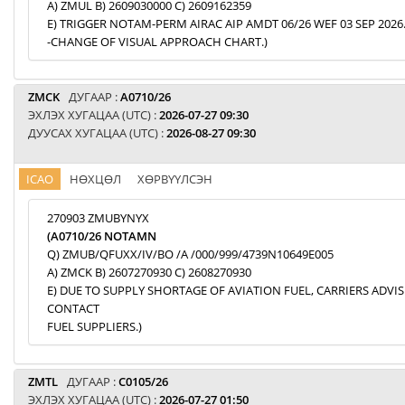
A) ZMUL B) 2609030000 C) 2609162359
E) TRIGGER NOTAM-PERM AIRAC AIP AMDT 06/26 WEF 03 SEP 2026
-CHANGE OF VISUAL APPROACH CHART.)
ZMCK
ДУГААР :
A0710/26
ЭХЛЭХ ХУГАЦАА (UTC) :
2026-07-27 09:30
ДУУСАХ ХУГАЦАА (UTC) :
2026-08-27 09:30
ICAO
НӨХЦӨЛ
ХӨРВҮҮЛСЭН
270903 ZMUBYNYX
(A0710/26 NOTAMN
Q) ZMUB/QFUXX/IV/BO /A /000/999/4739N10649E005
A) ZMCK B) 2607270930 C) 2608270930
E) DUE TO SUPPLY SHORTAGE OF AVIATION FUEL, CARRIERS ADVI
CONTACT
FUEL SUPPLIERS.)
ZMTL
ДУГААР :
C0105/26
ЭХЛЭХ ХУГАЦАА (UTC) :
2026-07-27 01:50