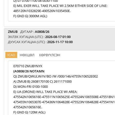
D) 07 0700-1100 08 0030-1100
E) MIL EXER WILL TAKE PLACE WI 2.5KM EITHER SIDE OF LINE:
485120N1032829E-490526N1035450E.
F) GND G) 3000M AGL)
ZMUB
ДУГААР :
A0808/26
ЭХЛЭХ ХУГАЦАА (UTC) :
2026-08-17 01:00
ДУУСАХ ХУГАЦАА (UTC) :
2026-11-17 10:00
ICAO
НӨХЦӨЛ
ХӨРВҮҮЛСЭН
070710 ZMUBYNYX
(A0808/26 NOTAMN
Q) ZMUB/QWULW/IV/BO /W /000/146/4755N10652E002
A) ZMUB B) 2608170100 C) 2611171000
D) MON-FRI 0100-1000
E) UA (DRONE) WILL TAKE PLACE WI AREA:
475542N1065616E-475511N1065625E-475524N1065508E-475518N1
475455N1065307E-475436N1064828E-475523N1064828E-475541N1
475542N1065616E.
F) GND G) 120M AGL)