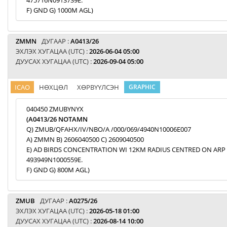
475716N0913739E.
F) GND G) 1000M AGL)
ZMMN
ДУГААР :
A0413/26
ЭХЛЭХ ХУГАЦАА (UTC) :
2026-06-04 05:00
ДУУСАХ ХУГАЦАА (UTC) :
2026-09-04 05:00
ICAO
НӨХЦӨЛ
ХӨРВҮҮЛСЭН
GRAPHIC
040450 ZMUBYNYX
(A0413/26 NOTAMN
Q) ZMUB/QFAHX/IV/NBO/A /000/069/4940N10006E007
A) ZMMN B) 2606040500 C) 2609040500
E) AD BIRDS CONCENTRATION WI 12KM RADIUS CENTRED ON ARP
493949N1000559E.
F) GND G) 800M AGL)
ZMUB
ДУГААР :
A0275/26
ЭХЛЭХ ХУГАЦАА (UTC) :
2026-05-18 01:00
ДУУСАХ ХУГАЦАА (UTC) :
2026-08-14 10:00