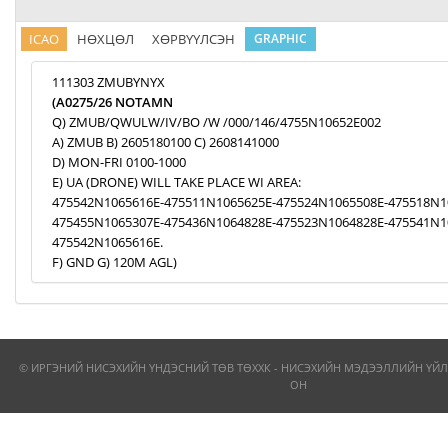
ICAO
НӨХЦӨЛ
ХӨРВҮҮЛСЭН
GRAPHIC
111303 ZMUBYNYX
(A0275/26 NOTAMN
Q) ZMUB/QWULW/IV/BO /W /000/146/4755N10652E002
A) ZMUB B) 2605180100 C) 2608141000
D) MON-FRI 0100-1000
E) UA (DRONE) WILL TAKE PLACE WI AREA:
475542N1065616E-475511N1065625E-475524N1065508E-475518N1
475455N1065307E-475436N1064828E-475523N1064828E-475541N1
475542N1065616E.
F) GND G) 120M AGL)
© ИРГЭНИЙ НИСЭХИЙН ҮНДЭСНИЙ ТӨВ ТӨХХК - НИСЭХИЙН МЭДЭЭЛЛИЙН ҮЙЛ
ОН