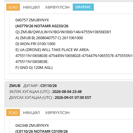
ICAO
НӨХЦӨЛ
ХӨРВҮҮЛСЭН
GRAPHIC
040757 ZMUBYNYX
(A0779/26 NOTAMR A0233/26
Q) ZMUB/QWULW/IV/BO/W/000/146/4755N10656E001
A) ZMUB B) 2608040757 C) 2611061000
D) MON-FRI 0100-1000
E) UA (DRONE) WILL TAKE PLACE WI AREA:
475511N1065803E-475445N1065802E-475447N1065557E-475555N1
475511N1065803E.
F) GND G) 120M AGL)
ZMUB
ДУГААР :
C0110/26
ЭХЛЭХ ХУГАЦАА (UTC) :
2026-08-04 23:48
ДУУСАХ ХУГАЦАА (UTC) :
2026-09-01 07:00 EST
ICAO
НӨХЦӨЛ
ХӨРВҮҮЛСЭН
042348 ZMUBYNYX
(C0110/26 NOTAMR C0109/26