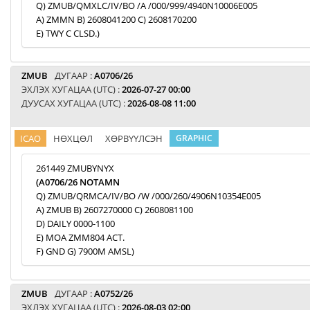
Q) ZMUB/QMXLC/IV/BO /A /000/999/4940N10006E005
A) ZMMN B) 2608041200 C) 2608170200
E) TWY C CLSD.)
ZMUB
ДУГААР :
A0706/26
ЭХЛЭХ ХУГАЦАА (UTC) :
2026-07-27 00:00
ДУУСАХ ХУГАЦАА (UTC) :
2026-08-08 11:00
ICAO
НӨХЦӨЛ
ХӨРВҮҮЛСЭН
GRAPHIC
261449 ZMUBYNYX
(A0706/26 NOTAMN
Q) ZMUB/QRMCA/IV/BO /W /000/260/4906N10354E005
A) ZMUB B) 2607270000 C) 2608081100
D) DAILY 0000-1100
E) MOA ZMM804 ACT.
F) GND G) 7900M AMSL)
ZMUB
ДУГААР :
A0752/26
ЭХЛЭХ ХУГАЦАА (UTC) :
2026-08-03 02:00