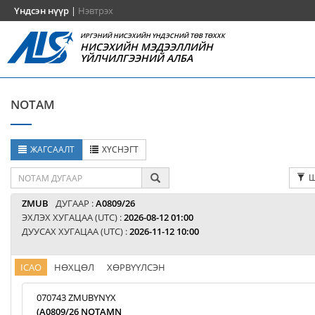
Үндсэн нүүр
|
Нэвтрэх
ИРГЭНИЙ НИСЭХИЙН ҮНДЭСНИЙ ТӨВ ТӨХХК
НИСЭХИЙН МЭДЭЭЛЛИЙН
ҮЙЛЧИЛГЭЭНИЙ АЛБА
NOTAM
ЖАГСААЛТ
ХҮСНЭГТ
Ш
ZMUB
ДУГААР :
A0809/26
ЭХЛЭХ ХУГАЦАА (UTC) :
2026-08-12 01:00
ДУУСАХ ХУГАЦАА (UTC) :
2026-11-12 10:00
ICAO
НӨХЦӨЛ
ХӨРВҮҮЛСЭН
070743 ZMUBYNYX
(A0809/26 NOTAMN