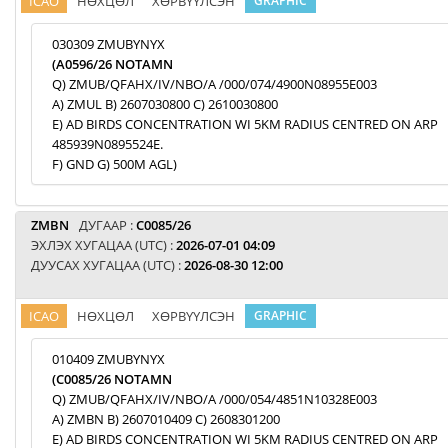
ICAO
НӨХЦӨЛ
ХӨРВҮҮЛСЭН
GRAPHIC
030309 ZMUBYNYX
(A0596/26 NOTAMN
Q) ZMUB/QFAHX/IV/NBO/A /000/074/4900N08955E003
A) ZMUL B) 2607030800 C) 2610030800
E) AD BIRDS CONCENTRATION WI 5KM RADIUS CENTRED ON ARP
485939N0895524E.
F) GND G) 500M AGL)
ZMBN
ДУГААР :
C0085/26
ЭХЛЭХ ХУГАЦАА (UTC) :
2026-07-01 04:09
ДУУСАХ ХУГАЦАА (UTC) :
2026-08-30 12:00
ICAO
НӨХЦӨЛ
ХӨРВҮҮЛСЭН
GRAPHIC
010409 ZMUBYNYX
(C0085/26 NOTAMN
Q) ZMUB/QFAHX/IV/NBO/A /000/054/4851N10328E003
A) ZMBN B) 2607010409 C) 2608301200
E) AD BIRDS CONCENTRATION WI 5KM RADIUS CENTRED ON ARP