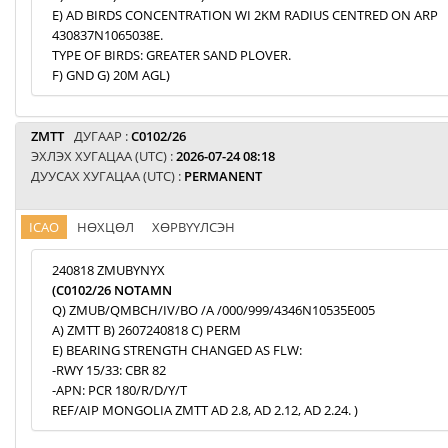
E) AD BIRDS CONCENTRATION WI 2KM RADIUS CENTRED ON ARP
430837N1065038E.
TYPE OF BIRDS: GREATER SAND PLOVER.
F) GND G) 20M AGL)
ZMTT
ДУГААР :
C0102/26
ЭХЛЭХ ХУГАЦАА (UTC) :
2026-07-24 08:18
ДУУСАХ ХУГАЦАА (UTC) :
PERMANENT
ICAO
НӨХЦӨЛ
ХӨРВҮҮЛСЭН
240818 ZMUBYNYX
(C0102/26 NOTAMN
Q) ZMUB/QMBCH/IV/BO /A /000/999/4346N10535E005
A) ZMTT B) 2607240818 C) PERM
E) BEARING STRENGTH CHANGED AS FLW:
-RWY 15/33: CBR 82
-APN: PCR 180/R/D/Y/T
REF/AIP MONGOLIA ZMTT AD 2.8, AD 2.12, AD 2.24. )