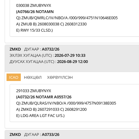
030038 ZMUBYNYX
(A0766/26 NOTAMN
Q) ZMUB/QMRLC/IV/NBO/A /000/999/4751N10646E005
A) ZMUB B) 2608030038 C) 2608312330
E) RWY 15/33 CLSD.)
ZMKD
ДУГААР :
A0732/26
ЭХЛЭХ ХУГАЦАА (UTC) :
2026-07-29 10:33
ДУУСАХ ХУГАЦАА (UTC) :
2026-08-29 12:00
ICAO
НӨХЦӨЛ
ХӨРВҮҮЛСЭН
291033 ZMUBYNYX
(A0732/26 NOTAMR A0557/26
Q) ZMUB/QLRAS/IV/NBO/A /000/999/4757N09138E005
A) ZMKD B) 2607291033 C) 2608291200
E) LDG AREA LGT FAC U/S.)
ZMKD
ДУГААР :
A0733/26