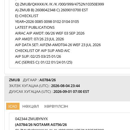
Q) ZMUB/QKKKK/K /K /K /000/999/4752N10350E999
A) ZMUB B) 2608042348 C) 2609010700 EST
E) CHECKLIST
YEAR=2026 0085 0098 0102 0104 0105
LATEST PUBLICATIONS
AIRAC AIP AMDT: 06/26 WEF 03 SEP 2026
AIP AMDT: 07/26 23 JUL 2026
AIP DATA SET: AIPZM-AMDT04-26 WEF 23 JUL 2026
CHECKLIST OF AIP SUP AND AIC
AIP SUP: 02/25 03/25 01/26
AIC (SERIES C): 01/22 01/24 01/25)
ZMUB
ДУГААР :
A0784/26
ЭХЛЭХ ХУГАЦАА (UTC) :
2026-08-04 23:44
ДУУСАХ ХУГАЦАА (UTC) :
2026-09-01 07:00 EST
ICAO
НӨХЦӨЛ
ХӨРВҮҮЛСЭН
042344 ZMUBYNYX
(A0784/26 NOTAMR A0756/26