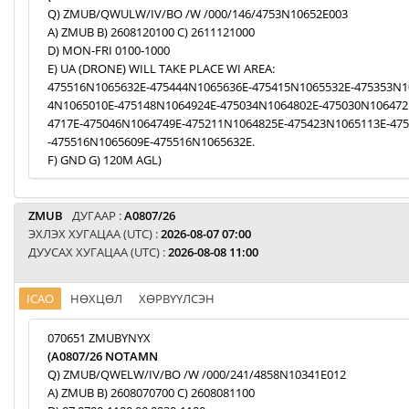
Q) ZMUB/QWULW/IV/BO /W /000/146/4753N10652E003
A) ZMUB B) 2608120100 C) 2611121000
D) MON-FRI 0100-1000
E) UA (DRONE) WILL TAKE PLACE WI AREA:
475516N1065632E-475444N1065636E-475415N1065532E-475353N1
4N1065010E-475148N1064924E-475034N1064802E-475030N106472
4717E-475046N1064749E-475211N1064825E-475423N1065113E-47
-475516N1065609E-475516N1065632E.
F) GND G) 120M AGL)
ZMUB
ДУГААР :
A0807/26
ЭХЛЭХ ХУГАЦАА (UTC) :
2026-08-07 07:00
ДУУСАХ ХУГАЦАА (UTC) :
2026-08-08 11:00
ICAO
НӨХЦӨЛ
ХӨРВҮҮЛСЭН
070651 ZMUBYNYX
(A0807/26 NOTAMN
Q) ZMUB/QWELW/IV/BO /W /000/241/4858N10341E012
A) ZMUB B) 2608070700 C) 2608081100