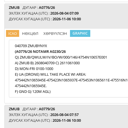
ZMUB
ДУГААР :
A0776/26
ЭХЛЭХ ХУГАЦАА (UTC) :
2026-08-04 07:09
ДУУСАХ ХУГАЦАА (UTC) :
2026-11-06 10:00
ICAO
НӨХЦӨЛ
ХӨРВҮҮЛСЭН
GRAPHIC
040709 ZMUBYNYX
(A0776/26 NOTAMR A0230/26
Q) ZMUB/QWULW/IV/BO/W/000/146/4754N10657E001
A) ZMUB B) 2608040709 C) 2611061000
D) MON-FRI 0100-1000
E) UA (DRONE) WILL TAKE PLACE WI AREA:
475442N1065945E-475423N1065937E-475453N1065611E-475516N1
475442N1065945E.
F) GND G) 120M AGL)
ZMUB
ДУГААР :
A0779/26
ЭХЛЭХ ХУГАЦАА (UTC) :
2026-08-04 07:57
ДУУСАХ ХУГАЦАА (UTC) :
2026-11-06 10:00