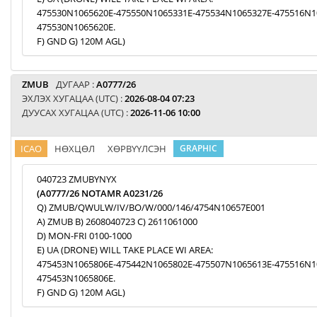
475530N1065620E-475550N1065331E-475534N1065327E-475516N1
475530N1065620E.
F) GND G) 120M AGL)
ZMUB
ДУГААР :
A0777/26
ЭХЛЭХ ХУГАЦАА (UTC) :
2026-08-04 07:23
ДУУСАХ ХУГАЦАА (UTC) :
2026-11-06 10:00
ICAO
НӨХЦӨЛ
ХӨРВҮҮЛСЭН
GRAPHIC
040723 ZMUBYNYX
(A0777/26 NOTAMR A0231/26
Q) ZMUB/QWULW/IV/BO/W/000/146/4754N10657E001
A) ZMUB B) 2608040723 C) 2611061000
D) MON-FRI 0100-1000
E) UA (DRONE) WILL TAKE PLACE WI AREA:
475453N1065806E-475442N1065802E-475507N1065613E-475516N1
475453N1065806E.
F) GND G) 120M AGL)