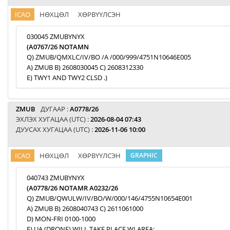
ICAO
НӨХЦӨЛ
ХӨРВҮҮЛСЭН
030045 ZMUBYNYX
(A0767/26 NOTAMN
Q) ZMUB/QMXLC/IV/BO /A /000/999/4751N10646E005
A) ZMUB B) 2608030045 C) 2608312330
E) TWY1 AND TWY2 CLSD .)
ZMUB
ДУГААР :
A0778/26
ЭХЛЭХ ХУГАЦАА (UTC) :
2026-08-04 07:43
ДУУСАХ ХУГАЦАА (UTC) :
2026-11-06 10:00
ICAO
НӨХЦӨЛ
ХӨРВҮҮЛСЭН
GRAPHIC
040743 ZMUBYNYX
(A0778/26 NOTAMR A0232/26
Q) ZMUB/QWULW/IV/BO/W/000/146/4755N10654E001
A) ZMUB B) 2608040743 C) 2611061000
D) MON-FRI 0100-1000
E) UA (DRONE) WILL TAKE PLACE WI AREA: