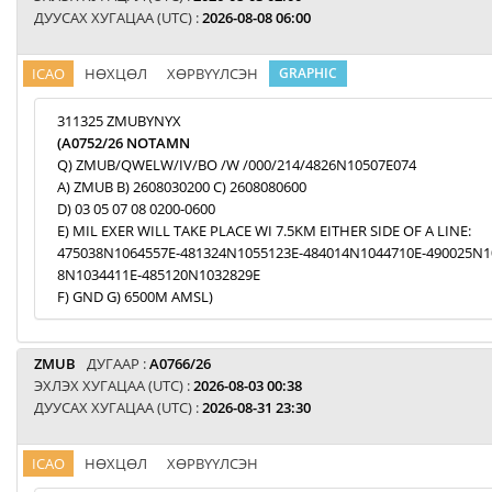
ДУУСАХ ХУГАЦАА (UTC) :
2026-08-08 06:00
ICAO
НӨХЦӨЛ
ХӨРВҮҮЛСЭН
GRAPHIC
311325 ZMUBYNYX
(A0752/26 NOTAMN
Q) ZMUB/QWELW/IV/BO /W /000/214/4826N10507E074
A) ZMUB B) 2608030200 C) 2608080600
D) 03 05 07 08 0200-0600
E) MIL EXER WILL TAKE PLACE WI 7.5KM EITHER SIDE OF A LINE:
475038N1064557E-481324N1055123E-484014N1044710E-490025N1
8N1034411E-485120N1032829E
F) GND G) 6500M AMSL)
ZMUB
ДУГААР :
A0766/26
ЭХЛЭХ ХУГАЦАА (UTC) :
2026-08-03 00:38
ДУУСАХ ХУГАЦАА (UTC) :
2026-08-31 23:30
ICAO
НӨХЦӨЛ
ХӨРВҮҮЛСЭН