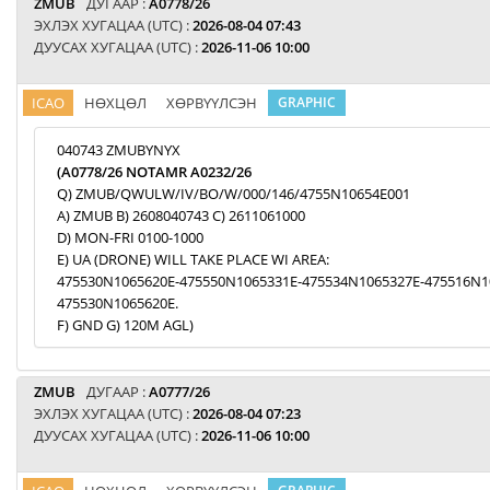
ZMUB
ДУГААР :
A0778/26
ЭХЛЭХ ХУГАЦАА (UTC) :
2026-08-04 07:43
ДУУСАХ ХУГАЦАА (UTC) :
2026-11-06 10:00
ICAO
НӨХЦӨЛ
ХӨРВҮҮЛСЭН
GRAPHIC
040743 ZMUBYNYX
(A0778/26 NOTAMR A0232/26
Q) ZMUB/QWULW/IV/BO/W/000/146/4755N10654E001
A) ZMUB B) 2608040743 C) 2611061000
D) MON-FRI 0100-1000
E) UA (DRONE) WILL TAKE PLACE WI AREA:
475530N1065620E-475550N1065331E-475534N1065327E-475516N1
475530N1065620E.
F) GND G) 120M AGL)
ZMUB
ДУГААР :
A0777/26
ЭХЛЭХ ХУГАЦАА (UTC) :
2026-08-04 07:23
ДУУСАХ ХУГАЦАА (UTC) :
2026-11-06 10:00