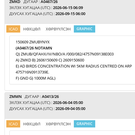
ZMKD
ДУГААР :
A0467/26
ЭХЛЭХ ХУГАЦАА (UTC) :
2026-06-15 06:09
ДУУСАХ ХУГАЦАА (UTC) :
2026-09-15 06:00
ICAO
НӨХЦӨЛ
ХӨРВҮҮЛСЭН
GRAPHIC
150609 ZMUBYNYX
(A0467/26 NOTAMN
Q) ZMUB/QFAHX/IV/NBO/A /000/082/4757N09138E003
A) ZMKD B) 2606150609 C) 2609150600
E) AD BIRDS CONCENTRATION WI 5KM RADIUS CENTRED ON ARP
475716N0913739E.
F) GND G) 1000M AGL)
ZMMN
ДУГААР :
A0413/26
ЭХЛЭХ ХУГАЦАА (UTC) :
2026-06-04 05:00
ДУУСАХ ХУГАЦАА (UTC) :
2026-09-04 05:00
ICAO
НӨХЦӨЛ
ХӨРВҮҮЛСЭН
GRAPHIC