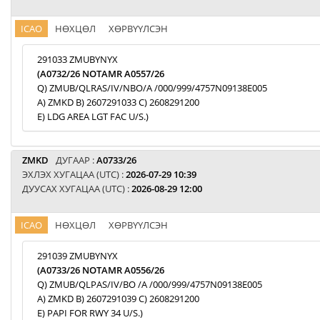
ICAO
НӨХЦӨЛ
ХӨРВҮҮЛСЭН
291033 ZMUBYNYX
(A0732/26 NOTAMR A0557/26
Q) ZMUB/QLRAS/IV/NBO/A /000/999/4757N09138E005
A) ZMKD B) 2607291033 C) 2608291200
E) LDG AREA LGT FAC U/S.)
ZMKD
ДУГААР :
A0733/26
ЭХЛЭХ ХУГАЦАА (UTC) :
2026-07-29 10:39
ДУУСАХ ХУГАЦАА (UTC) :
2026-08-29 12:00
ICAO
НӨХЦӨЛ
ХӨРВҮҮЛСЭН
291039 ZMUBYNYX
(A0733/26 NOTAMR A0556/26
Q) ZMUB/QLPAS/IV/BO /A /000/999/4757N09138E005
A) ZMKD B) 2607291039 C) 2608291200
E) PAPI FOR RWY 34 U/S.)