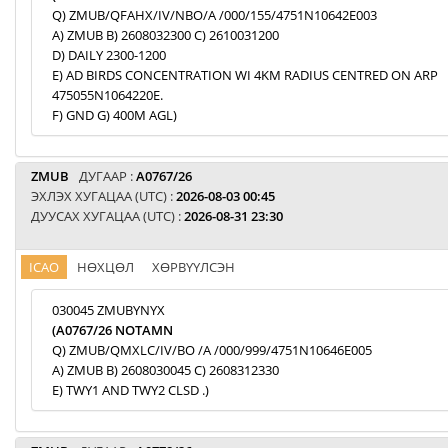
Q) ZMUB/QFAHX/IV/NBO/A /000/155/4751N10642E003
A) ZMUB B) 2608032300 C) 2610031200
D) DAILY 2300-1200
E) AD BIRDS CONCENTRATION WI 4KM RADIUS CENTRED ON ARP
475055N1064220E.
F) GND G) 400M AGL)
ZMUB
ДУГААР :
A0767/26
ЭХЛЭХ ХУГАЦАА (UTC) :
2026-08-03 00:45
ДУУСАХ ХУГАЦАА (UTC) :
2026-08-31 23:30
ICAO
НӨХЦӨЛ
ХӨРВҮҮЛСЭН
030045 ZMUBYNYX
(A0767/26 NOTAMN
Q) ZMUB/QMXLC/IV/BO /A /000/999/4751N10646E005
A) ZMUB B) 2608030045 C) 2608312330
E) TWY1 AND TWY2 CLSD .)