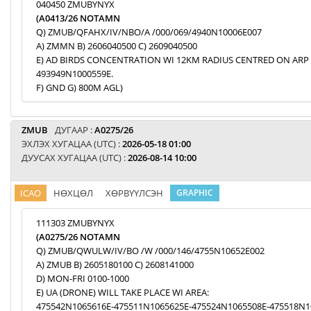
040450 ZMUBYNYX
(A0413/26 NOTAMN
Q) ZMUB/QFAHX/IV/NBO/A /000/069/4940N10006E007
A) ZMMN B) 2606040500 C) 2609040500
E) AD BIRDS CONCENTRATION WI 12KM RADIUS CENTRED ON ARP
493949N1000559E.
F) GND G) 800M AGL)
ZMUB
ДУГААР :
A0275/26
ЭХЛЭХ ХУГАЦАА (UTC) :
2026-05-18 01:00
ДУУСАХ ХУГАЦАА (UTC) :
2026-08-14 10:00
ICAO
НӨХЦӨЛ
ХӨРВҮҮЛСЭН
GRAPHIC
111303 ZMUBYNYX
(A0275/26 NOTAMN
Q) ZMUB/QWULW/IV/BO /W /000/146/4755N10652E002
A) ZMUB B) 2605180100 C) 2608141000
D) MON-FRI 0100-1000
E) UA (DRONE) WILL TAKE PLACE WI AREA:
475542N1065616E-475511N1065625E-475524N1065508E-475518N1