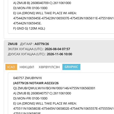
A) ZMUB B) 2608040709 C) 2611061000
D) MON-FRI 0100-1000
E) UA (DRONE) WILL TAKE PLACE WI AREA:
475442N1065945E-475423N1065937E-475453N1065611E-475516N1
475442N1065945E.
F) GND G) 120M AGL)
ZMUB
ДУГААР :
A0779/26
ЭХЛЭХ ХУГАЦАА (UTC) :
2026-08-04 07:57
ДУУСАХ ХУГАЦАА (UTC) :
2026-11-06 10:00
ICAO
НӨХЦӨЛ
ХӨРВҮҮЛСЭН
GRAPHIC
040757 ZMUBYNYX
(A0779/26 NOTAMR A0233/26
Q) ZMUB/QWULW/IV/BO/W/000/146/4755N10656E001
A) ZMUB B) 2608040757 C) 2611061000
D) MON-FRI 0100-1000
E) UA (DRONE) WILL TAKE PLACE WI AREA:
475511N1065803E-475445N1065802E-475447N1065557E-475555N1
475511N1065803E.