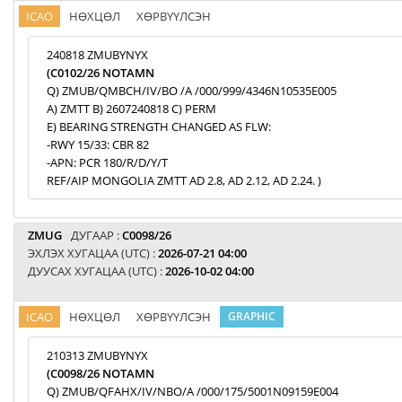
ICAO
НӨХЦӨЛ
ХӨРВҮҮЛСЭН
240818 ZMUBYNYX
(C0102/26 NOTAMN
Q) ZMUB/QMBCH/IV/BO /A /000/999/4346N10535E005
A) ZMTT B) 2607240818 C) PERM
E) BEARING STRENGTH CHANGED AS FLW:
-RWY 15/33: CBR 82
-APN: PCR 180/R/D/Y/T
REF/AIP MONGOLIA ZMTT AD 2.8, AD 2.12, AD 2.24. )
ZMUG
ДУГААР :
C0098/26
ЭХЛЭХ ХУГАЦАА (UTC) :
2026-07-21 04:00
ДУУСАХ ХУГАЦАА (UTC) :
2026-10-02 04:00
ICAO
НӨХЦӨЛ
ХӨРВҮҮЛСЭН
GRAPHIC
210313 ZMUBYNYX
(C0098/26 NOTAMN
Q) ZMUB/QFAHX/IV/NBO/A /000/175/5001N09159E004