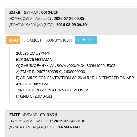
ZMKB
ДУГААР :
C0104/26
ЭХЛЭХ ХУГАЦАА (UTC) :
2026-07-26 09:35
ДУУСАХ ХУГАЦАА (UTC) :
2026-08-09 09:30
ICAO
НӨХЦӨЛ
ХӨРВҮҮЛСЭН
GRAPHIC
260935 ZMUBYNYX
(C0104/26 NOTAMN
Q) ZMUB/QFAHX/IV/NBO/A /000/040/4309N10651E002
A) ZMKB B) 2607260935 C) 2608090930
E) AD BIRDS CONCENTRATION WI 2KM RADIUS CENTRED ON ARP
430837N1065038E.
TYPE OF BIRDS: GREATER SAND PLOVER.
F) GND G) 20M AGL)
ZMTT
ДУГААР :
C0102/26
ЭХЛЭХ ХУГАЦАА (UTC) :
2026-07-24 08:18
ДУУСАХ ХУГАЦАА (UTC) :
PERMANENT