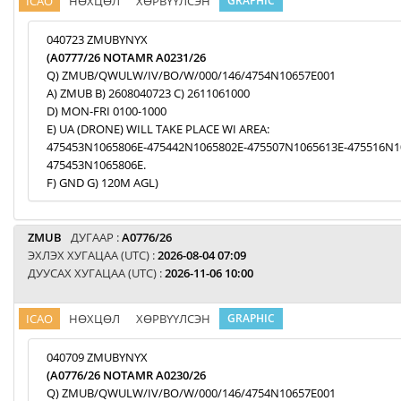
ICAO
НӨХЦӨЛ
ХӨРВҮҮЛСЭН
GRAPHIC
040723 ZMUBYNYX
(A0777/26 NOTAMR A0231/26
Q) ZMUB/QWULW/IV/BO/W/000/146/4754N10657E001
A) ZMUB B) 2608040723 C) 2611061000
D) MON-FRI 0100-1000
E) UA (DRONE) WILL TAKE PLACE WI AREA:
475453N1065806E-475442N1065802E-475507N1065613E-475516N1
475453N1065806E.
F) GND G) 120M AGL)
ZMUB
ДУГААР :
A0776/26
ЭХЛЭХ ХУГАЦАА (UTC) :
2026-08-04 07:09
ДУУСАХ ХУГАЦАА (UTC) :
2026-11-06 10:00
ICAO
НӨХЦӨЛ
ХӨРВҮҮЛСЭН
GRAPHIC
040709 ZMUBYNYX
(A0776/26 NOTAMR A0230/26
Q) ZMUB/QWULW/IV/BO/W/000/146/4754N10657E001