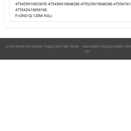
475455N1065307E-475436N1064828E-475523N1064828E-475541N1
475542N1065616E.
F) GND G) 120M AGL)
© ИРГЭНИЙ НИСЭХИЙН ҮНДЭСНИЙ ТӨВ ТӨХХК - НИСЭХИЙН МЭДЭЭЛЛИЙН ҮЙЛ
ОН