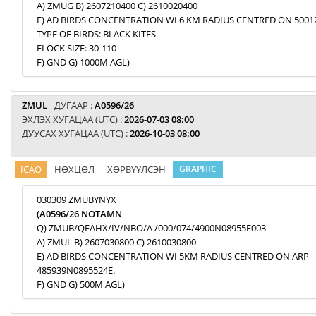
A) ZMUG B) 2607210400 C) 2610020400
E) AD BIRDS CONCENTRATION WI 6 KM RADIUS CENTRED ON 5001
TYPE OF BIRDS: BLACK KITES
FLOCK SIZE: 30-110
F) GND G) 1000M AGL)
ZMUL
ДУГААР :
A0596/26
ЭХЛЭХ ХУГАЦАА (UTC) :
2026-07-03 08:00
ДУУСАХ ХУГАЦАА (UTC) :
2026-10-03 08:00
ICAO
НӨХЦӨЛ
ХӨРВҮҮЛСЭН
GRAPHIC
030309 ZMUBYNYX
(A0596/26 NOTAMN
Q) ZMUB/QFAHX/IV/NBO/A /000/074/4900N08955E003
A) ZMUL B) 2607030800 C) 2610030800
E) AD BIRDS CONCENTRATION WI 5KM RADIUS CENTRED ON ARP
485939N0895524E.
F) GND G) 500M AGL)