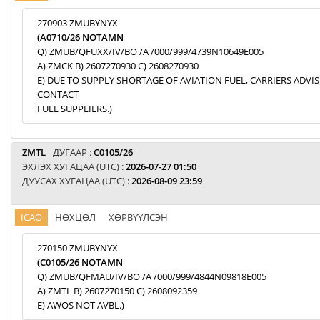
270903 ZMUBYNYX
(A0710/26 NOTAMN
Q) ZMUB/QFUXX/IV/BO /A /000/999/4739N10649E005
A) ZMCK B) 2607270930 C) 2608270930
E) DUE TO SUPPLY SHORTAGE OF AVIATION FUEL, CARRIERS ADVI
CONTACT
FUEL SUPPLIERS.)
ZMTL
ДУГААР :
C0105/26
ЭХЛЭХ ХУГАЦАА (UTC) :
2026-07-27 01:50
ДУУСАХ ХУГАЦАА (UTC) :
2026-08-09 23:59
ICAO
НӨХЦӨЛ
ХӨРВҮҮЛСЭН
270150 ZMUBYNYX
(C0105/26 NOTAMN
Q) ZMUB/QFMAU/IV/BO /A /000/999/4844N09818E005
A) ZMTL B) 2607270150 C) 2608092359
E) AWOS NOT AVBL.)