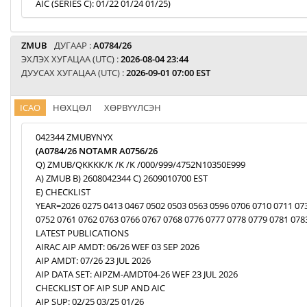
AIC (SERIES C): 01/22 01/24 01/25)
ZMUB
ДУГААР :
A0784/26
ЭХЛЭХ ХУГАЦАА (UTC) :
2026-08-04 23:44
ДУУСАХ ХУГАЦАА (UTC) :
2026-09-01 07:00 EST
ICAO
НӨХЦӨЛ
ХӨРВҮҮЛСЭН
042344 ZMUBYNYX
(A0784/26 NOTAMR A0756/26
Q) ZMUB/QKKKK/K /K /K /000/999/4752N10350E999
A) ZMUB B) 2608042344 C) 2609010700 EST
E) CHECKLIST
YEAR=2026 0275 0413 0467 0502 0503 0563 0596 0706 0710 0711 07
0752 0761 0762 0763 0766 0767 0768 0776 0777 0778 0779 0781 078
LATEST PUBLICATIONS
AIRAC AIP AMDT: 06/26 WEF 03 SEP 2026
AIP AMDT: 07/26 23 JUL 2026
AIP DATA SET: AIPZM-AMDT04-26 WEF 23 JUL 2026
CHECKLIST OF AIP SUP AND AIC
AIP SUP: 02/25 03/25 01/26