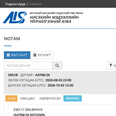
Үндсэн нүүр
|
Нэвтрэх
ИРГЭНИЙ НИСЭХИЙН ҮНДЭСНИЙ ТӨВ ТӨХХК
НИСЭХИЙН МЭДЭЭЛЛИЙН
ҮЙЛЧИЛГЭЭНИЙ АЛБА
NOTAM
ЖАГСААЛТ
ХҮСНЭГТ
Ш
ZMUB
ДУГААР :
A0768/26
ЭХЛЭХ ХУГАЦАА (UTC) :
2026-08-03 23:00
ДУУСАХ ХУГАЦАА (UTC) :
2026-10-03 12:00
ICAO
НӨХЦӨЛ
ХӨРВҮҮЛСЭН
GRAPHIC
030117 ZMUBYNYX
(A0768/26 NOTAMN