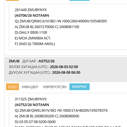
261449 ZMUBYNYX
(A0706/26 NOTAMN
Q) ZMUB/QRMCA/IV/BO /W /000/260/4906N10354E005
A) ZMUB B) 2607270000 C) 2608081100
D) DAILY 0000-1100
E) MOA ZMM804 ACT.
F) GND G) 7900M AMSL)
ZMUB
ДУГААР :
A0752/26
ЭХЛЭХ ХУГАЦАА (UTC) :
2026-08-03 02:00
ДУУСАХ ХУГАЦАА (UTC) :
2026-08-08 06:00
ICAO
НӨХЦӨЛ
ХӨРВҮҮЛСЭН
GRAPHIC
311325 ZMUBYNYX
(A0752/26 NOTAMN
Q) ZMUB/QWELW/IV/BO /W /000/214/4826N10507E074
A) ZMUB B) 2608030200 C) 2608080600
D) 03 05 07 08 0200-0600