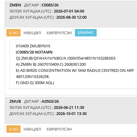
ZMBN
ДУГААР :
C0085/26
ЭХЛЭХ ХУГАЦАА (UTC) :
2026-07-01 04:09
ДУУСАХ ХУГАЦАА (UTC) :
2026-08-30 12:00
ICAO
НӨХЦӨЛ
ХӨРВҮҮЛСЭН
GRAPHIC
010409 ZMUBYNYX
(C0085/26 NOTAMN
Q) ZMUB/QFAHX/IV/NBO/A /000/054/4851N10328E003
A) ZMBN B) 2607010409 C) 2608301200
E) AD BIRDS CONCENTRATION WI 5KM RADIUS CENTRED ON ARP
485120N1032829E.
F) GND G) 300M AGL)
ZMUB
ДУГААР :
A0503/26
ЭХЛЭХ ХУГАЦАА (UTC) :
2026-06-21 11:30
ДУУСАХ ХУГАЦАА (UTC) :
2026-10-01 13:30
ICAO
НӨХЦӨЛ
ХӨРВҮҮЛСЭН