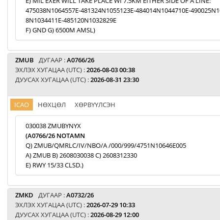
E) MIL EXER WILL TAKE PLACE WI 7.5KM EITHER SIDE OF A LINE:
475038N1064557E-481324N1055123E-484014N1044710E-490025N1
8N1034411E-485120N1032829E
F) GND G) 6500M AMSL)
ZMUB
ДУГААР :
A0766/26
ЭХЛЭХ ХУГАЦАА (UTC) :
2026-08-03 00:38
ДУУСАХ ХУГАЦАА (UTC) :
2026-08-31 23:30
ICAO
НӨХЦӨЛ
ХӨРВҮҮЛСЭН
030038 ZMUBYNYX
(A0766/26 NOTAMN
Q) ZMUB/QMRLC/IV/NBO/A /000/999/4751N10646E005
A) ZMUB B) 2608030038 C) 2608312330
E) RWY 15/33 CLSD.)
ZMKD
ДУГААР :
A0732/26
ЭХЛЭХ ХУГАЦАА (UTC) :
2026-07-29 10:33
ДУУСАХ ХУГАЦАА (UTC) :
2026-08-29 12:00