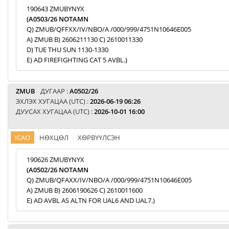
190643 ZMUBYNYX
(A0503/26 NOTAMN
Q) ZMUB/QFFXX/IV/NBO/A /000/999/4751N10646E005
A) ZMUB B) 2606211130 C) 2610011330
D) TUE THU SUN 1130-1330
E) AD FIREFIGHTING CAT 5 AVBL.)
ZMUB
ДУГААР :
A0502/26
ЭХЛЭХ ХУГАЦАА (UTC) :
2026-06-19 06:26
ДУУСАХ ХУГАЦАА (UTC) :
2026-10-01 16:00
ICAO
НӨХЦӨЛ
ХӨРВҮҮЛСЭН
190626 ZMUBYNYX
(A0502/26 NOTAMN
Q) ZMUB/QFAXX/IV/NBO/A /000/999/4751N10646E005
A) ZMUB B) 2606190626 C) 2610011600
E) AD AVBL AS ALTN FOR UAL6 AND UAL7.)