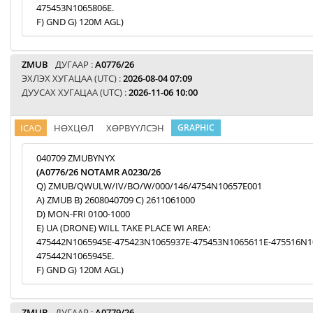
475453N1065806E.
F) GND G) 120M AGL)
ZMUB
ДУГААР :
A0776/26
ЭХЛЭХ ХУГАЦАА (UTC) :
2026-08-04 07:09
ДУУСАХ ХУГАЦАА (UTC) :
2026-11-06 10:00
ICAO
НӨХЦӨЛ
ХӨРВҮҮЛСЭН
GRAPHIC
040709 ZMUBYNYX
(A0776/26 NOTAMR A0230/26
Q) ZMUB/QWULW/IV/BO/W/000/146/4754N10657E001
A) ZMUB B) 2608040709 C) 2611061000
D) MON-FRI 0100-1000
E) UA (DRONE) WILL TAKE PLACE WI AREA:
475442N1065945E-475423N1065937E-475453N1065611E-475516N1
475442N1065945E.
F) GND G) 120M AGL)
ZMUB
ДУГААР :
A0779/26