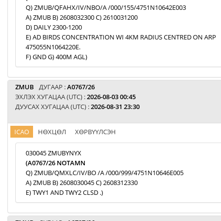
Q) ZMUB/QFAHX/IV/NBO/A /000/155/4751N10642E003
A) ZMUB B) 2608032300 C) 2610031200
D) DAILY 2300-1200
E) AD BIRDS CONCENTRATION WI 4KM RADIUS CENTRED ON ARP
475055N1064220E.
F) GND G) 400M AGL)
ZMUB
ДУГААР :
A0767/26
ЭХЛЭХ ХУГАЦАА (UTC) :
2026-08-03 00:45
ДУУСАХ ХУГАЦАА (UTC) :
2026-08-31 23:30
ICAO
НӨХЦӨЛ
ХӨРВҮҮЛСЭН
030045 ZMUBYNYX
(A0767/26 NOTAMN
Q) ZMUB/QMXLC/IV/BO /A /000/999/4751N10646E005
A) ZMUB B) 2608030045 C) 2608312330
E) TWY1 AND TWY2 CLSD .)