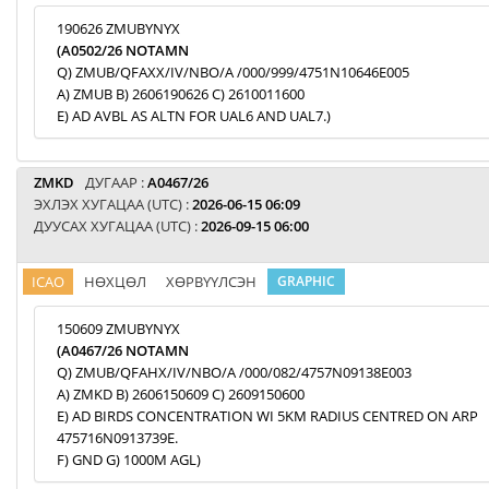
190626 ZMUBYNYX
(A0502/26 NOTAMN
Q) ZMUB/QFAXX/IV/NBO/A /000/999/4751N10646E005
A) ZMUB B) 2606190626 C) 2610011600
E) AD AVBL AS ALTN FOR UAL6 AND UAL7.)
ZMKD
ДУГААР :
A0467/26
ЭХЛЭХ ХУГАЦАА (UTC) :
2026-06-15 06:09
ДУУСАХ ХУГАЦАА (UTC) :
2026-09-15 06:00
ICAO
НӨХЦӨЛ
ХӨРВҮҮЛСЭН
GRAPHIC
150609 ZMUBYNYX
(A0467/26 NOTAMN
Q) ZMUB/QFAHX/IV/NBO/A /000/082/4757N09138E003
A) ZMKD B) 2606150609 C) 2609150600
E) AD BIRDS CONCENTRATION WI 5KM RADIUS CENTRED ON ARP
475716N0913739E.
F) GND G) 1000M AGL)