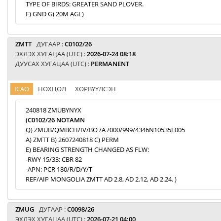
TYPE OF BIRDS: GREATER SAND PLOVER.
F) GND G) 20M AGL)
ZMTT
ДУГААР :
C0102/26
ЭХЛЭХ ХУГАЦАА (UTC) :
2026-07-24 08:18
ДУУСАХ ХУГАЦАА (UTC) :
PERMANENT
ICAO
НӨХЦӨЛ
ХӨРВҮҮЛСЭН
240818 ZMUBYNYX
(C0102/26 NOTAMN
Q) ZMUB/QMBCH/IV/BO /A /000/999/4346N10535E005
A) ZMTT B) 2607240818 C) PERM
E) BEARING STRENGTH CHANGED AS FLW:
-RWY 15/33: CBR 82
-APN: PCR 180/R/D/Y/T
REF/AIP MONGOLIA ZMTT AD 2.8, AD 2.12, AD 2.24. )
ZMUG
ДУГААР :
C0098/26
ЭХЛЭХ ХУГАЦАА (UTC) :
2026-07-21 04:00