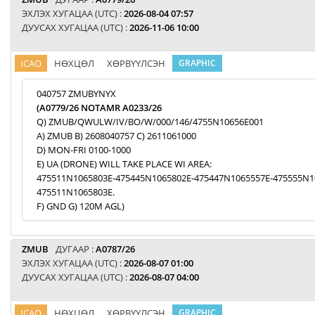
ЭХЛЭХ ХУГАЦАА (UTC) :
2026-08-04 07:57
ДУУСАХ ХУГАЦАА (UTC) :
2026-11-06 10:00
ICAO
НӨХЦӨЛ
ХӨРВҮҮЛСЭН
GRAPHIC
040757 ZMUBYNYX
(A0779/26 NOTAMR A0233/26
Q) ZMUB/QWULW/IV/BO/W/000/146/4755N10656E001
A) ZMUB B) 2608040757 C) 2611061000
D) MON-FRI 0100-1000
E) UA (DRONE) WILL TAKE PLACE WI AREA:
475511N1065803E-475445N1065802E-475447N1065557E-475555N1
475511N1065803E.
F) GND G) 120M AGL)
ZMUB
ДУГААР :
A0787/26
ЭХЛЭХ ХУГАЦАА (UTC) :
2026-08-07 01:00
ДУУСАХ ХУГАЦАА (UTC) :
2026-08-07 04:00
ICAO
НӨХЦӨЛ
ХӨРВҮҮЛСЭН
GRAPHIC