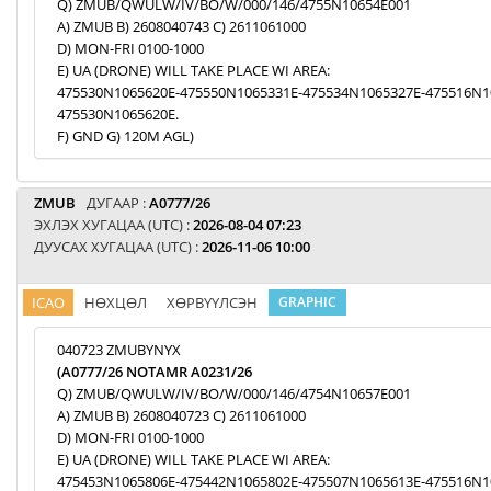
Q) ZMUB/QWULW/IV/BO/W/000/146/4755N10654E001
A) ZMUB B) 2608040743 C) 2611061000
D) MON-FRI 0100-1000
E) UA (DRONE) WILL TAKE PLACE WI AREA:
475530N1065620E-475550N1065331E-475534N1065327E-475516N1
475530N1065620E.
F) GND G) 120M AGL)
ZMUB
ДУГААР :
A0777/26
ЭХЛЭХ ХУГАЦАА (UTC) :
2026-08-04 07:23
ДУУСАХ ХУГАЦАА (UTC) :
2026-11-06 10:00
ICAO
НӨХЦӨЛ
ХӨРВҮҮЛСЭН
GRAPHIC
040723 ZMUBYNYX
(A0777/26 NOTAMR A0231/26
Q) ZMUB/QWULW/IV/BO/W/000/146/4754N10657E001
A) ZMUB B) 2608040723 C) 2611061000
D) MON-FRI 0100-1000
E) UA (DRONE) WILL TAKE PLACE WI AREA:
475453N1065806E-475442N1065802E-475507N1065613E-475516N1