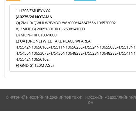
111303 ZMUBYNYX
(A0275/26 NOTAMN
Q) ZMUB/QWULW/IV/BO /W /000/146/4755N10652E002
A) ZMUB B) 2605180100 C) 2608141000
D) MON-FRI 0100-1000
E) UA (DRONE) WILL TAKE PLACE WI AREA:
475542N1065616E-475511N1065625E-475524N1065508E-475518N1
475455N1065307E-475436N1064828E-475523N1064828E-475541N1
475542N1065616E.
F) GND G) 120M AGL)
© ИРГЭНИЙ НИСЭХИЙН ҮНДЭСНИЙ ТӨВ ТӨХХК - НИСЭХИЙН МЭДЭЭЛЛИЙН ҮЙЛ
ОН