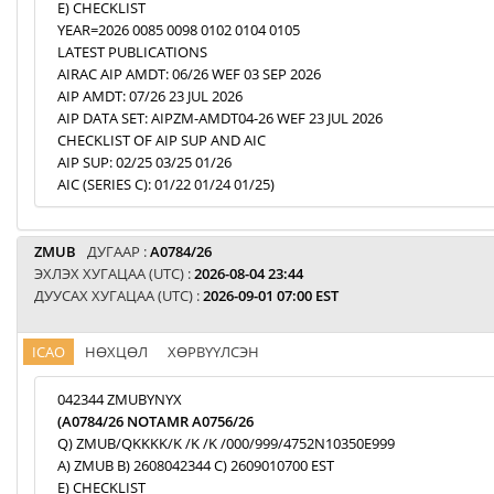
E) CHECKLIST
YEAR=2026 0085 0098 0102 0104 0105
LATEST PUBLICATIONS
AIRAC AIP AMDT: 06/26 WEF 03 SEP 2026
AIP AMDT: 07/26 23 JUL 2026
AIP DATA SET: AIPZM-AMDT04-26 WEF 23 JUL 2026
CHECKLIST OF AIP SUP AND AIC
AIP SUP: 02/25 03/25 01/26
AIC (SERIES C): 01/22 01/24 01/25)
ZMUB
ДУГААР :
A0784/26
ЭХЛЭХ ХУГАЦАА (UTC) :
2026-08-04 23:44
ДУУСАХ ХУГАЦАА (UTC) :
2026-09-01 07:00 EST
ICAO
НӨХЦӨЛ
ХӨРВҮҮЛСЭН
042344 ZMUBYNYX
(A0784/26 NOTAMR A0756/26
Q) ZMUB/QKKKK/K /K /K /000/999/4752N10350E999
A) ZMUB B) 2608042344 C) 2609010700 EST
E) CHECKLIST