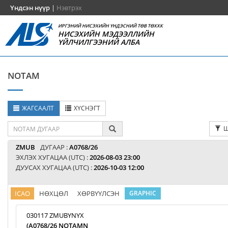
Үндсэн нүүр
|
Нэвтрэх
ИРГЭНИЙ НИСЭХИЙН ҮНДЭСНИЙ ТӨВ ТӨХХК
НИСЭХИЙН МЭДЭЭЛЛИЙН
ҮЙЛЧИЛГЭЭНИЙ АЛБА
NOTAM
ЖАГСААЛТ
ХҮСНЭГТ
Ш
ZMUB
ДУГААР :
A0768/26
ЭХЛЭХ ХУГАЦАА (UTC) :
2026-08-03 23:00
ДУУСАХ ХУГАЦАА (UTC) :
2026-10-03 12:00
ICAO
НӨХЦӨЛ
ХӨРВҮҮЛСЭН
GRAPHIC
030117 ZMUBYNYX
(A0768/26 NOTAMN