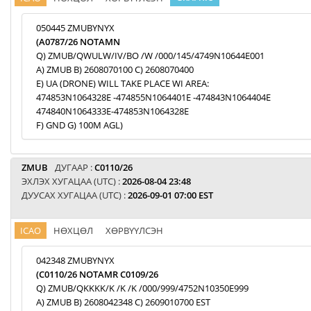
050445 ZMUBYNYX
(A0787/26 NOTAMN
Q) ZMUB/QWULW/IV/BO /W /000/145/4749N10644E001
A) ZMUB B) 2608070100 C) 2608070400
E) UA (DRONE) WILL TAKE PLACE WI AREA:
474853N1064328E -474855N1064401E -474843N1064404E
474840N1064333E-474853N1064328E
F) GND G) 100M AGL)
ZMUB
ДУГААР :
C0110/26
ЭХЛЭХ ХУГАЦАА (UTC) :
2026-08-04 23:48
ДУУСАХ ХУГАЦАА (UTC) :
2026-09-01 07:00 EST
ICAO
НӨХЦӨЛ
ХӨРВҮҮЛСЭН
042348 ZMUBYNYX
(C0110/26 NOTAMR C0109/26
Q) ZMUB/QKKKK/K /K /K /000/999/4752N10350E999
A) ZMUB B) 2608042348 C) 2609010700 EST