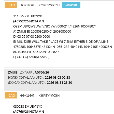
ICAO
НӨХЦӨЛ
ХӨРВҮҮЛСЭН
GRAPHIC
311325 ZMUBYNYX
(A0752/26 NOTAMN
Q) ZMUB/QWELW/IV/BO /W /000/214/4826N10507E074
A) ZMUB B) 2608030200 C) 2608080600
D) 03 05 07 08 0200-0600
E) MIL EXER WILL TAKE PLACE WI 7.5KM EITHER SIDE OF A LINE:
475038N1064557E-481324N1055123E-484014N1044710E-490025N1
8N1034411E-485120N1032829E
F) GND G) 6500M AMSL)
ZMUB
ДУГААР :
A0766/26
ЭХЛЭХ ХУГАЦАА (UTC) :
2026-08-03 00:38
ДУУСАХ ХУГАЦАА (UTC) :
2026-08-31 23:30
ICAO
НӨХЦӨЛ
ХӨРВҮҮЛСЭН
030038 ZMUBYNYX
(A0766/26 NOTAMN