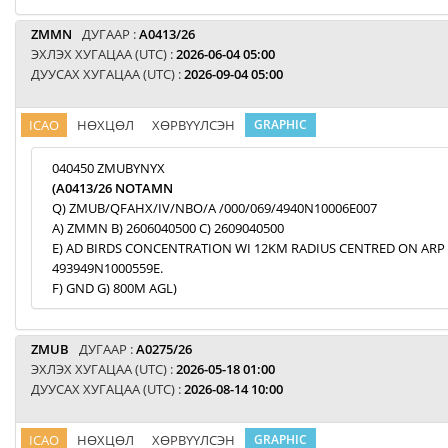
ZMMN
ДУГААР :
A0413/26
ЭХЛЭХ ХУГАЦАА (UTC) :
2026-06-04 05:00
ДУУСАХ ХУГАЦАА (UTC) :
2026-09-04 05:00
ICAO
НӨХЦӨЛ
ХӨРВҮҮЛСЭН
GRAPHIC
040450 ZMUBYNYX
(A0413/26 NOTAMN
Q) ZMUB/QFAHX/IV/NBO/A /000/069/4940N10006E007
A) ZMMN B) 2606040500 C) 2609040500
E) AD BIRDS CONCENTRATION WI 12KM RADIUS CENTRED ON ARP
493949N1000559E.
F) GND G) 800M AGL)
ZMUB
ДУГААР :
A0275/26
ЭХЛЭХ ХУГАЦАА (UTC) :
2026-05-18 01:00
ДУУСАХ ХУГАЦАА (UTC) :
2026-08-14 10:00
ICAO
НӨХЦӨЛ
ХӨРВҮҮЛСЭН
GRAPHIC