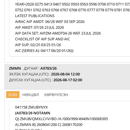
YEAR=2026 0275 0413 0467 0502 0503 0563 0596 0706 0710 0711 07
0752 0761 0762 0763 0766 0767 0768 0776 0777 0778 0779 0781 078
LATEST PUBLICATIONS
AIRAC AIP AMDT: 06/26 WEF 03 SEP 2026
AIP AMDT: 07/26 23 JUL 2026
AIP DATA SET: AIPZM-AMDT04-26 WEF 23 JUL 2026
CHECKLIST OF AIP SUP AND AIC
AIP SUP: 02/25 03/25 01/26
AIC (SERIES A): 04/17 06/20 01/26))
ZMMN
ДУГААР :
A0783/26
ЭХЛЭХ ХУГАЦАА (UTC) :
2026-08-04 12:00
ДУУСАХ ХУГАЦАА (UTC) :
2026-08-17 02:00
ICAO
НӨХЦӨЛ
ХӨРВҮҮЛСЭН
041158 ZMUBYNYX
(A0783/26 NOTAMN
Q) ZMUB/QMXLC/IV/BO /A /000/999/4940N10006E005
A) ZMMN B) 2608041200 C) 2608170200