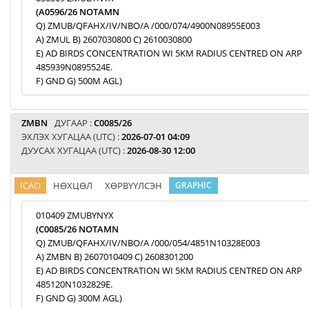
(A0596/26 NOTAMN
Q) ZMUB/QFAHX/IV/NBO/A /000/074/4900N08955E003
A) ZMUL B) 2607030800 C) 2610030800
E) AD BIRDS CONCENTRATION WI 5KM RADIUS CENTRED ON ARP
485939N0895524E.
F) GND G) 500M AGL)
ZMBN
ДУГААР :
C0085/26
ЭХЛЭХ ХУГАЦАА (UTC) :
2026-07-01 04:09
ДУУСАХ ХУГАЦАА (UTC) :
2026-08-30 12:00
ICAO
НӨХЦӨЛ
ХӨРВҮҮЛСЭН
GRAPHIC
010409 ZMUBYNYX
(C0085/26 NOTAMN
Q) ZMUB/QFAHX/IV/NBO/A /000/054/4851N10328E003
A) ZMBN B) 2607010409 C) 2608301200
E) AD BIRDS CONCENTRATION WI 5KM RADIUS CENTRED ON ARP
485120N1032829E.
F) GND G) 300M AGL)