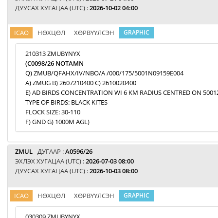
ДУУСАХ ХУГАЦАА (UTC) :
2026-10-02 04:00
ICAO
НӨХЦӨЛ
ХӨРВҮҮЛСЭН
GRAPHIC
210313 ZMUBYNYX
(C0098/26 NOTAMN
Q) ZMUB/QFAHX/IV/NBO/A /000/175/5001N09159E004
A) ZMUG B) 2607210400 C) 2610020400
E) AD BIRDS CONCENTRATION WI 6 KM RADIUS CENTRED ON 5001
TYPE OF BIRDS: BLACK KITES
FLOCK SIZE: 30-110
F) GND G) 1000M AGL)
ZMUL
ДУГААР :
A0596/26
ЭХЛЭХ ХУГАЦАА (UTC) :
2026-07-03 08:00
ДУУСАХ ХУГАЦАА (UTC) :
2026-10-03 08:00
ICAO
НӨХЦӨЛ
ХӨРВҮҮЛСЭН
GRAPHIC
030309 ZMUBYNYX