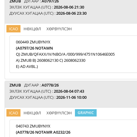
ZMUB
ДУГААР :
A0797/26
ЭХЛЭХ ХУГАЦАА (UTC) :
2026-08-06 21:30
ДУУСАХ ХУГАЦАА (UTC) :
2026-08-06 23:30
ICAO
НӨХЦӨЛ
ХӨРВҮҮЛСЭН
060449 ZMUBYNYX
(A0797/26 NOTAMN
Q) ZMUB/QFAXX/IV/NBO/A /000/999/4751N10646E005
A) ZMUB B) 2608062130 C) 2608062330
E) AD AVBL.)
ZMUB
ДУГААР :
A0778/26
ЭХЛЭХ ХУГАЦАА (UTC) :
2026-08-04 07:43
ДУУСАХ ХУГАЦАА (UTC) :
2026-11-06 10:00
ICAO
НӨХЦӨЛ
ХӨРВҮҮЛСЭН
GRAPHIC
040743 ZMUBYNYX
(A0778/26 NOTAMR A0232/26