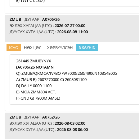
E) TWY C CLSD.)
ZMUB
ДУГААР :
A0706/26
ЭХЛЭХ ХУГАЦАА (UTC) :
2026-07-27 00:00
ДУУСАХ ХУГАЦАА (UTC) :
2026-08-08 11:00
ICAO
НӨХЦӨЛ
ХӨРВҮҮЛСЭН
GRAPHIC
261449 ZMUBYNYX
(A0706/26 NOTAMN
Q) ZMUB/QRMCA/IV/BO /W /000/260/4906N10354E005
A) ZMUB B) 2607270000 C) 2608081100
D) DAILY 0000-1100
E) MOA ZMM804 ACT.
F) GND G) 7900M AMSL)
ZMUB
ДУГААР :
A0752/26
ЭХЛЭХ ХУГАЦАА (UTC) :
2026-08-03 02:00
ДУУСАХ ХУГАЦАА (UTC) :
2026-08-08 06:00