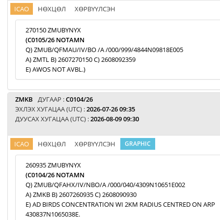
ICAO
НӨХЦӨЛ
ХӨРВҮҮЛСЭН
270150 ZMUBYNYX
(C0105/26 NOTAMN
Q) ZMUB/QFMAU/IV/BO /A /000/999/4844N09818E005
A) ZMTL B) 2607270150 C) 2608092359
E) AWOS NOT AVBL.)
ZMKB
ДУГААР :
C0104/26
ЭХЛЭХ ХУГАЦАА (UTC) :
2026-07-26 09:35
ДУУСАХ ХУГАЦАА (UTC) :
2026-08-09 09:30
ICAO
НӨХЦӨЛ
ХӨРВҮҮЛСЭН
GRAPHIC
260935 ZMUBYNYX
(C0104/26 NOTAMN
Q) ZMUB/QFAHX/IV/NBO/A /000/040/4309N10651E002
A) ZMKB B) 2607260935 C) 2608090930
E) AD BIRDS CONCENTRATION WI 2KM RADIUS CENTRED ON ARP
430837N1065038E.