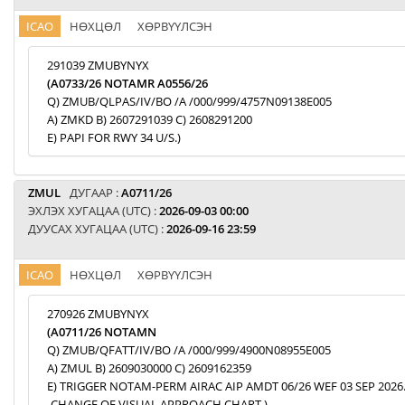
ICAO
НӨХЦӨЛ
ХӨРВҮҮЛСЭН
291039 ZMUBYNYX
(A0733/26 NOTAMR A0556/26
Q) ZMUB/QLPAS/IV/BO /A /000/999/4757N09138E005
A) ZMKD B) 2607291039 C) 2608291200
E) PAPI FOR RWY 34 U/S.)
ZMUL
ДУГААР :
A0711/26
ЭХЛЭХ ХУГАЦАА (UTC) :
2026-09-03 00:00
ДУУСАХ ХУГАЦАА (UTC) :
2026-09-16 23:59
ICAO
НӨХЦӨЛ
ХӨРВҮҮЛСЭН
270926 ZMUBYNYX
(A0711/26 NOTAMN
Q) ZMUB/QFATT/IV/BO /A /000/999/4900N08955E005
A) ZMUL B) 2609030000 C) 2609162359
E) TRIGGER NOTAM-PERM AIRAC AIP AMDT 06/26 WEF 03 SEP 2026
-CHANGE OF VISUAL APPROACH CHART.)