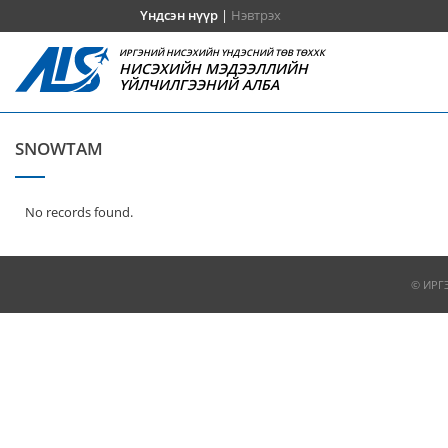
Үндсэн нүүр
|
Нэвтрэх
ИРГЭНИЙ НИСЭХИЙН ҮНДЭСНИЙ ТӨВ ТӨХХК
НИСЭХИЙН МЭДЭЭЛЛИЙН
ҮЙЛЧИЛГЭЭНИЙ АЛБА
SNOWTAM
No records found.
© ИРГ