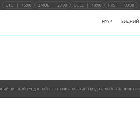
UTC
|
15:08
ZMUB
|
23:08
UUEE
|
18:08
RKSI
|
00:08
НҮҮР
БИДНИЙ
ЭНИЙ НИСЭХИЙН ҮНДЭСНИЙ ТӨВ ТӨХХК - НИСЭХИЙН МЭДЭЭЛЛИЙН ҮЙЛЧИЛГЭЭНИЙ