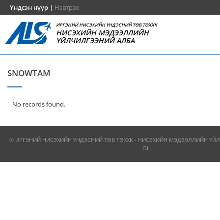
Үндсэн нүүр
|
Нэвтрэх
ИРГЭНИЙ НИСЭХИЙН ҮНДЭСНИЙ ТӨВ ТӨХХК
НИСЭХИЙН МЭДЭЭЛЛИЙН
ҮЙЛЧИЛГЭЭНИЙ АЛБА
SNOWTAM
No records found.
© ИРГЭНИЙ НИСЭХИЙН ҮНДЭСНИЙ ТӨВ ТӨХХК - НИСЭХИЙН МЭДЭЭЛЛИЙН ҮЙЛ
ОН