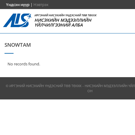
Үндсэн нүүр
|
Нэвтрэх
ИРГЭНИЙ НИСЭХИЙН ҮНДЭСНИЙ ТӨВ ТӨХХК
НИСЭХИЙН МЭДЭЭЛЛИЙН
ҮЙЛЧИЛГЭЭНИЙ АЛБА
SNOWTAM
No records found.
© ИРГЭНИЙ НИСЭХИЙН ҮНДЭСНИЙ ТӨВ ТӨХХК - НИСЭХИЙН МЭДЭЭЛЛИЙН ҮЙЛ
ОН