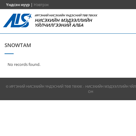
Үндсэн нүүр
|
Нэвтрэх
ИРГЭНИЙ НИСЭХИЙН ҮНДЭСНИЙ ТӨВ ТӨХХК
НИСЭХИЙН МЭДЭЭЛЛИЙН
ҮЙЛЧИЛГЭЭНИЙ АЛБА
SNOWTAM
No records found.
© ИРГЭНИЙ НИСЭХИЙН ҮНДЭСНИЙ ТӨВ ТӨХХК - НИСЭХИЙН МЭДЭЭЛЛИЙН ҮЙЛ
ОН