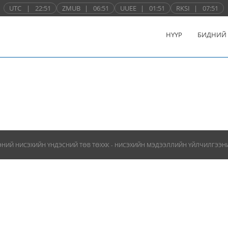
UTC
|
22:51
ZMUB
|
06:51
UUEE
|
01:51
RKSI
|
07:51
НҮҮР
БИДНИЙ
ЭНИЙ НИСЭХИЙН ҮНДЭСНИЙ ТӨВ ТӨХХК - НИСЭХИЙН МЭДЭЭЛЛИЙН ҮЙЛЧИЛГЭЭНИЙ