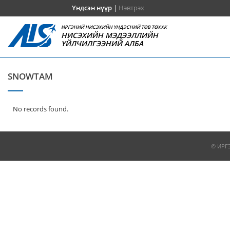
Үндсэн нүүр
|
Нэвтрэх
ИРГЭНИЙ НИСЭХИЙН ҮНДЭСНИЙ ТӨВ ТӨХХК
НИСЭХИЙН МЭДЭЭЛЛИЙН
ҮЙЛЧИЛГЭЭНИЙ АЛБА
SNOWTAM
No records found.
© ИРГ