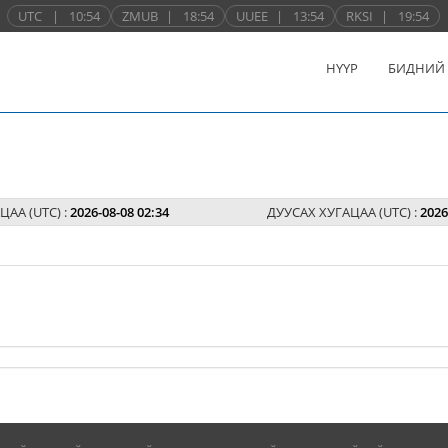
UTC
|
10:54
ZMUB
|
18:54
UUEE
|
13:54
RKSI
|
19:54
НҮҮР
БИДНИЙ
ЦАА (UTC) :
2026-08-08 02:34
ДУУСАХ ХУГАЦАА (UTC) :
2026