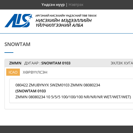
Үндсэн нүүр
|
Нэвтрэх
ИРГЭНИЙ НИСЭХИЙН ҮНДЭСНИЙ ТӨВ ТӨХХК
НИСЭХИЙН МЭДЭЭЛЛИЙН
ҮЙЛЧИЛГЭЭНИЙ АЛБА
SNOWTAM
ZMMN
ДУГААР :
SNOWTAM 0103
ЭХЛЭХ ХУГА
ICAO
ХӨРВҮҮЛСЭН
080422 ZMUBYNYX SWZM0103 ZMMN 08080234
(SNOWTAM 0103
ZMMN 08080234 10 5/5/5 100/100/100 NR/NR/NR WET/WET/WET)