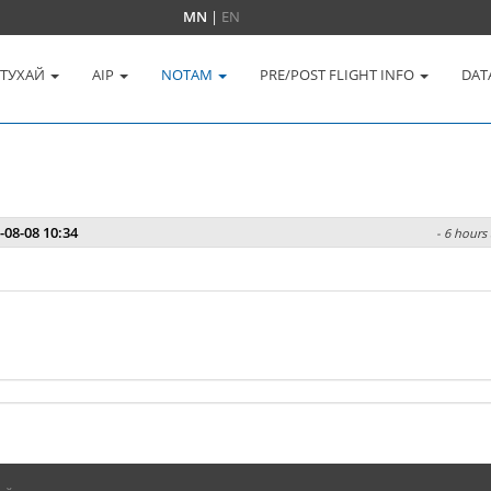
MN
|
EN
 ТУХАЙ
AIP
NOTAM
PRE/POST FLIGHT INFO
DAT
-08-08 10:34
- 6 hours 