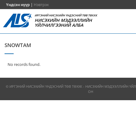
Үндсэн нүүр
|
Нэвтрэх
ИРГЭНИЙ НИСЭХИЙН ҮНДЭСНИЙ ТӨВ ТӨХХК
НИСЭХИЙН МЭДЭЭЛЛИЙН
ҮЙЛЧИЛГЭЭНИЙ АЛБА
SNOWTAM
No records found.
© ИРГЭНИЙ НИСЭХИЙН ҮНДЭСНИЙ ТӨВ ТӨХХК - НИСЭХИЙН МЭДЭЭЛЛИЙН ҮЙЛ
ОН