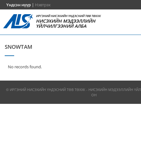
Үндсэн нүүр
|
Нэвтрэх
ИРГЭНИЙ НИСЭХИЙН ҮНДЭСНИЙ ТӨВ ТӨХХК
НИСЭХИЙН МЭДЭЭЛЛИЙН
ҮЙЛЧИЛГЭЭНИЙ АЛБА
SNOWTAM
No records found.
© ИРГЭНИЙ НИСЭХИЙН ҮНДЭСНИЙ ТӨВ ТӨХХК - НИСЭХИЙН МЭДЭЭЛЛИЙН ҮЙЛ
ОН