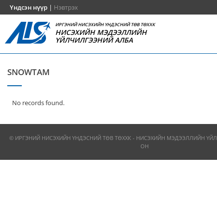
Үндсэн нүүр
|
Нэвтрэх
ИРГЭНИЙ НИСЭХИЙН ҮНДЭСНИЙ ТӨВ ТӨХХК
НИСЭХИЙН МЭДЭЭЛЛИЙН
ҮЙЛЧИЛГЭЭНИЙ АЛБА
SNOWTAM
No records found.
© ИРГЭНИЙ НИСЭХИЙН ҮНДЭСНИЙ ТӨВ ТӨХХК - НИСЭХИЙН МЭДЭЭЛЛИЙН ҮЙЛ
ОН