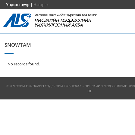
Үндсэн нүүр
|
Нэвтрэх
ИРГЭНИЙ НИСЭХИЙН ҮНДЭСНИЙ ТӨВ ТӨХХК
НИСЭХИЙН МЭДЭЭЛЛИЙН
ҮЙЛЧИЛГЭЭНИЙ АЛБА
SNOWTAM
No records found.
© ИРГЭНИЙ НИСЭХИЙН ҮНДЭСНИЙ ТӨВ ТӨХХК - НИСЭХИЙН МЭДЭЭЛЛИЙН ҮЙЛ
ОН