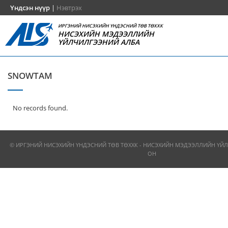
Үндсэн нүүр
|
Нэвтрэх
ИРГЭНИЙ НИСЭХИЙН ҮНДЭСНИЙ ТӨВ ТӨХХК
НИСЭХИЙН МЭДЭЭЛЛИЙН
ҮЙЛЧИЛГЭЭНИЙ АЛБА
SNOWTAM
No records found.
© ИРГЭНИЙ НИСЭХИЙН ҮНДЭСНИЙ ТӨВ ТӨХХК - НИСЭХИЙН МЭДЭЭЛЛИЙН ҮЙЛ
ОН