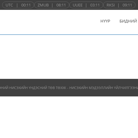
UTC
|
00:11
ZMUB
|
08:11
UUEE
|
03:11
RKSI
|
09:11
НҮҮР
БИДНИЙ
ЭНИЙ НИСЭХИЙН ҮНДЭСНИЙ ТӨВ ТӨХХК - НИСЭХИЙН МЭДЭЭЛЛИЙН ҮЙЛЧИЛГЭЭНИЙ